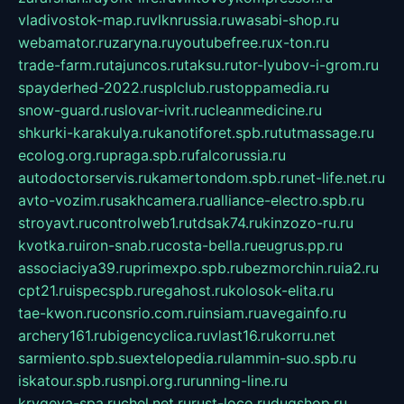
vladivostok-map.ru
vlknrussia.ru
wasabi-shop.ru
webamator.ru
zaryna.ru
youtubefree.ru
x-ton.ru
trade-farm.ru
tajuncos.ru
taksu.ru
tor-lyubov-i-grom.ru
spayderhed-2022.ru
splclub.ru
stoppamedia.ru
snow-guard.ru
slovar-ivrit.ru
cleanmedicine.ru
shkurki-karakulya.ru
kanotiforet.spb.ru
tutmassage.ru
ecolog.org.ru
praga.spb.ru
falcorussia.ru
autodoctorservis.ru
kamertondom.spb.ru
net-life.net.ru
avto-vozim.ru
sakhcamera.ru
alliance-electro.spb.ru
stroyavt.ru
controlweb1.ru
tdsak74.ru
kinzozo-ru.ru
kvotka.ru
iron-snab.ru
costa-bella.ru
eugrus.pp.ru
associaciya39.ru
primexpo.spb.ru
bezmorchin.ru
ia2.ru
cpt21.ru
ispecspb.ru
regahost.ru
kolosok-elita.ru
tae-kwon.ru
consrio.com.ru
insiam.ru
avegainfo.ru
archery161.ru
bigencyclica.ru
vlast16.ru
korru.net
sarmiento.spb.su
extelopedia.ru
lammin-suo.spb.ru
iskatour.spb.ru
snpi.org.ru
running-line.ru
krygeva-spa.ru
chel.net.ru
rust-loco.ru
dugshop.ru