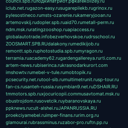
council.spb.ru
лодкипатриот.рф
kafekolizey.ru
iclub.net.ru
gazon-easy.ru
sugarepilekb.ru
grinox.ru
pylesostineco.ru
msts-ozarenie.ru
kameryjooan.ru
artemovskij.ru
dopler.spb.ru
aid70.ru
metall-perm.ru
ndm.msk.ru
ratingzooshop.ru
apiaccess.ru
globalautotrade.info
bezverhovskoe.ru
drsschool.ru
ZOOSMART.SPB.RU
dalakony.ru
medikijob.ru
remontt.spb.ru
photostudia.spb.ru
myragon.ru
terramia.ru
academy62.ru
gardengallereya.ru
rti.com.ru
artem-news.ru
biserinca.ru
krasnodarkurort.com
imshowtv.ru
mebel-v-tule.ru
mobtopik.ru
pcsecurity.net.ru
tool-sib.ru
multimetrunit.ru
sp-tour.ru
fan-cs.ru
santeh-russia.ru
symbian9.net.ru
DSHAIR.RU
tmmotors.spb.ru
xjocuricopii.com
musavtomat.msk.ru
obustrojdom.ru
sovetcik.ru
ybaranovskaya.ru
ppknews.ru
cult-alshei.ru
JAPANRUSSIA.RU
proekciyamebel.ru
imper-finans.ru
rim.org.ru
glamourai.ru
brassminus.ru
zabor-pro.ru
ftn.pp.ru