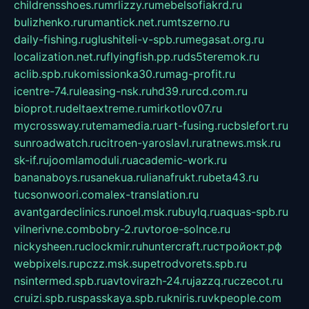
childrensshoes.ru
mrlizzy.ru
mebelsofiakrd.ru
bulizhenko.ru
rumantick.net.ru
mtszerno.ru
daily-fishing.ru
glushiteli-v-spb.ru
megasat.org.ru
localization.net.ru
flyingfish.pp.ru
ds5teremok.ru
aclib.spb.ru
komissionka30.ru
mag-profit.ru
icentre-74.ru
leasing-nsk.ru
hd39.ru
rcd.com.ru
bioprot.ru
deltaextreme.ru
mirkotlov07.ru
mycrossway.ru
temamedia.ru
art-fusing.ru
cbslefort.ru
sunroadwatch.ru
citroen-yaroslavl.ru
ratnews.msk.ru
sk-if.ru
joomlamoduli.ru
academic-work.ru
bananaboys.ru
sanekua.ru
lianafrukt.ru
beta43.ru
tucsonwoori.com
alex-translation.ru
avantgardeclinics.ru
noel.msk.ru
buylq.ru
aquas-spb.ru
vilnerivne.com
bobry-2.ru
vtoroe-solnce.ru
nickysheen.ru
clockmir.ru
huntercraft.ru
стройокт.рф
webpixels.ru
pczz.msk.su
petrodvorets.spb.ru
nsintermed.spb.ru
avtovirazh-24.ru
jazzq.ru
czecot.ru
cruizi.spb.ru
spasskaya.spb.ru
kniris.ru
vkpeople.com