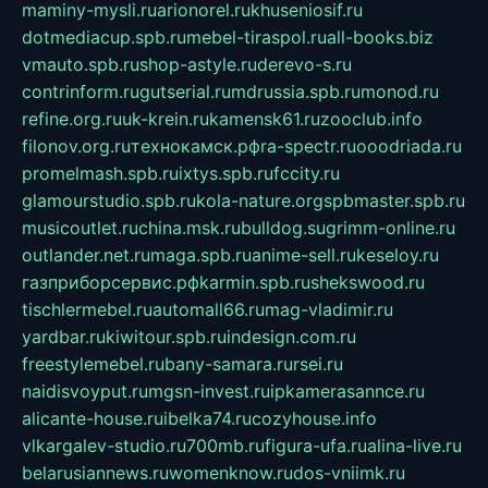
maminy-mysli.ru
arionorel.ru
khuseniosif.ru
dotmediacup.spb.ru
mebel-tiraspol.ru
all-books.biz
vmauto.spb.ru
shop-astyle.ru
derevo-s.ru
contrinform.ru
gutserial.ru
mdrussia.spb.ru
monod.ru
refine.org.ru
uk-krein.ru
kamensk61.ru
zooclub.info
filonov.org.ru
технокамск.рф
ra-spectr.ru
ooodriada.ru
promelmash.spb.ru
ixtys.spb.ru
fccity.ru
glamourstudio.spb.ru
kola-nature.org
spbmaster.spb.ru
musicoutlet.ru
china.msk.ru
bulldog.su
grimm-online.ru
outlander.net.ru
maga.spb.ru
anime-sell.ru
keseloy.ru
газприборсервис.рф
karmin.spb.ru
shekswood.ru
tischlermebel.ru
automall66.ru
mag-vladimir.ru
yardbar.ru
kiwitour.spb.ru
indesign.com.ru
freestylemebel.ru
bany-samara.ru
rsei.ru
naidisvoyput.ru
mgsn-invest.ru
ipkamerasannce.ru
alicante-house.ru
ibelka74.ru
cozyhouse.info
vlkargalev-studio.ru
700mb.ru
figura-ufa.ru
alina-live.ru
belarusiannews.ru
womenknow.ru
dos-vniimk.ru