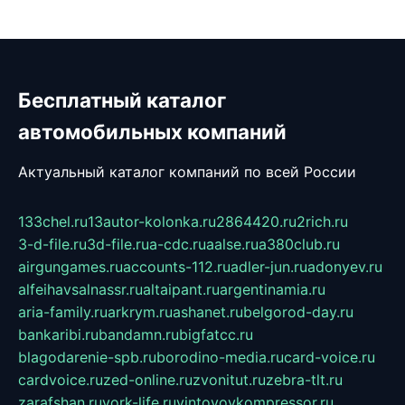
Бесплатный каталог
автомобильных компаний
Актуальный каталог компаний по всей России
133chel.ru
13autor-kolonka.ru
2864420.ru
2rich.ru
3-d-file.ru
3d-file.ru
a-cdc.ru
aalse.ru
a380club.ru
airgungames.ru
accounts-112.ru
adler-jun.ru
adonyev.ru
alfeihavsalnassr.ru
altaipant.ru
argentinamia.ru
aria-family.ru
arkrym.ru
ashanet.ru
belgorod-day.ru
bankaribi.ru
bandamn.ru
bigfatcc.ru
blagodarenie-spb.ru
borodino-media.ru
card-voice.ru
cardvoice.ru
zed-online.ru
zvonitut.ru
zebra-tlt.ru
zarafshan.ru
york-life.ru
vintovoykompressor.ru