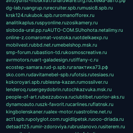
avtoyurist-moskva1.ru
hardware.org.ru
схема-авто.рф
dg-lab.ru
angrup.ru
recruiter.spb.ru
music8.spb.ru
krsk124.ru
kubok.spb.ru
romanofforex.ru
analitikaplus.ru
spyonline.ru
zosikamery.ru
sloboda-ural.pp.ru
AUTO-COM.SU
hohota.net
alimy.ru
online-z.com
aromat-vostoka.ru
otdelkaexp.ru
mobilvest.ru
bbd.net.ru
mebelshop.msk.ru
smp-forum.ru
bastion-td.ru
kosmoscreative.ru
avrmotors.ru
art-galadesign.ru
tiffany-c.ru
ecostep-samara.ru
d-p.spb.ru
галактика73.рф
sko.com.ru
davitamebel-spb.ru
fotsis.ru
tesiaes.ru
kokoroyari.spb.ru
blesna-kazan.ru
mossilver.ru
lenderoq.ru
sergeydobrin.ru
tochkazvuka.msk.ru
people-of-art.ru
bezzubova.ru
clubtibet.ru
orior-aks.ru
dynamoauto.ru
szk-favorit.ru
carlines.ru
flatnsk.ru
kingbolenskaner.ru
alex-motor.ru
astroline.net.ru
act1.spb.ru
polyglot.com.ru
gidlipetsk.ru
ooo-driada.ru
detsad125.ru
mir-zdoroviya.ru
bruslanovo.ru
siterem.ru