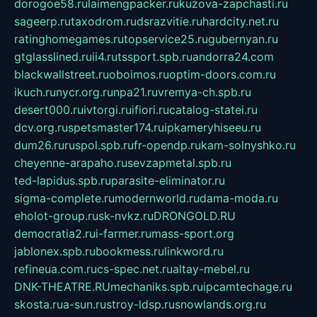
dorogoe58.ru
laimengpacker.ru
kuzova-zapchasti.ru
sageerp.ru
taxodrom.ru
dsrazvitie.ru
hardcity.net.ru
ratinghomegames.ru
topservice25.ru
gubernyan.ru
gtglasslined.ru
ii4.ru
tssport.spb.ru
andorra24.com
blackwallstreet.ru
oboimos.ru
optim-doors.com.ru
ikuch.ru
nycr.org.ru
npa21.ru
vremya-ch.spb.ru
desert000.ru
ivtorgi.ru
ifiori.ru
catalog-statei.ru
dcv.org.ru
spetsmaster174.ru
ipkameryhiseeu.ru
dum26.ru
ruspol.spb.ru
fr-opendp.ru
kam-solnyshko.ru
cheyenne-arapaho.ru
sevzapmetal.spb.ru
ted-lapidus.spb.ru
parasite-eliminator.ru
sigma-complete.ru
modernworld.ru
dama-moda.ru
eholot-group.ru
sk-nvkz.ru
DRONGOLD.RU
democratia2.ru
i-farmer.ru
mass-sport.org
jablonex.spb.ru
bookmess.ru
linkword.ru
refineua.com.ru
cs-spec.net.ru
altay-mebel.ru
DNK-THEATRE.RU
mechaniks.spb.ru
ipcamtechage.ru
skosta.ru
a-sun.ru
stroy-ldsp.ru
snowlands.org.ru