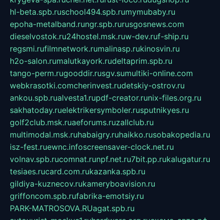
hl-beta.spb.ru
school494.spb.ru
mymubaby.ru
epoha-metalband.ru
ngr.spb.ru
rusgosnews.com
dieselvostok.ru
24hostel.msk.ru
w-dev.ru
f-ship.ru
regsmi.ru
filmnetwork.ru
malinasp.ru
kinosvin.ru
h2o-salon.ru
malutkayork.ru
deltaprim.spb.ru
tango-perm.ru
gooddir.ru
sgv.su
multiki-online.com
webkrasotki.com
cherinvest.ru
detskiy-ostrov.ru
ankou.spb.ru
alvesta1.ru
pdf-creator.ru
nix-files.org.ru
sakhatoday.ru
elektrikersymboler.ru
sputnikyes.ru
golf2club.msk.ru
aeforums.ru
zallclub.ru
multimodal.msk.ru
habaigry.ru
haikko.ru
sobakopedia.ru
isz-fest.ru
ewnc.info
screensaver-clock.net.ru
volnav.spb.ru
comnat.ru
npf.net.ru
7bit.pp.ru
kalugatur.ru
tesiaes.ru
card.com.ru
kazanka.spb.ru
gildiya-kuznecov.ru
kameryboavision.ru
griffoncom.spb.ru
fabrika-emotsiy.ru
PARK-MATROSOVA.RU
agat.spb.ru