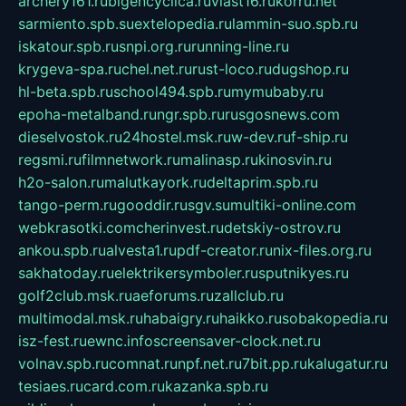
archery161.ru
bigencyclica.ru
vlast16.ru
korru.net
sarmiento.spb.su
extelopedia.ru
lammin-suo.spb.ru
iskatour.spb.ru
snpi.org.ru
running-line.ru
krygeva-spa.ru
chel.net.ru
rust-loco.ru
dugshop.ru
hl-beta.spb.ru
school494.spb.ru
mymubaby.ru
epoha-metalband.ru
ngr.spb.ru
rusgosnews.com
dieselvostok.ru
24hostel.msk.ru
w-dev.ru
f-ship.ru
regsmi.ru
filmnetwork.ru
malinasp.ru
kinosvin.ru
h2o-salon.ru
malutkayork.ru
deltaprim.spb.ru
tango-perm.ru
gooddir.ru
sgv.su
multiki-online.com
webkrasotki.com
cherinvest.ru
detskiy-ostrov.ru
ankou.spb.ru
alvesta1.ru
pdf-creator.ru
nix-files.org.ru
sakhatoday.ru
elektrikersymboler.ru
sputnikyes.ru
golf2club.msk.ru
aeforums.ru
zallclub.ru
multimodal.msk.ru
habaigry.ru
haikko.ru
sobakopedia.ru
isz-fest.ru
ewnc.info
screensaver-clock.net.ru
volnav.spb.ru
comnat.ru
npf.net.ru
7bit.pp.ru
kalugatur.ru
tesiaes.ru
card.com.ru
kazanka.spb.ru