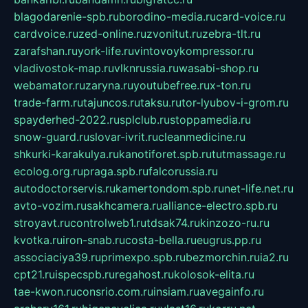
blagodarenie-spb.ru
borodino-media.ru
card-voice.ru
cardvoice.ru
zed-online.ru
zvonitut.ru
zebra-tlt.ru
zarafshan.ru
york-life.ru
vintovoykompressor.ru
vladivostok-map.ru
vlknrussia.ru
wasabi-shop.ru
webamator.ru
zaryna.ru
youtubefree.ru
x-ton.ru
trade-farm.ru
tajuncos.ru
taksu.ru
tor-lyubov-i-grom.ru
spayderhed-2022.ru
splclub.ru
stoppamedia.ru
snow-guard.ru
slovar-ivrit.ru
cleanmedicine.ru
shkurki-karakulya.ru
kanotiforet.spb.ru
tutmassage.ru
ecolog.org.ru
praga.spb.ru
falcorussia.ru
autodoctorservis.ru
kamertondom.spb.ru
net-life.net.ru
avto-vozim.ru
sakhcamera.ru
alliance-electro.spb.ru
stroyavt.ru
controlweb1.ru
tdsak74.ru
kinzozo-ru.ru
kvotka.ru
iron-snab.ru
costa-bella.ru
eugrus.pp.ru
associaciya39.ru
primexpo.spb.ru
bezmorchin.ru
ia2.ru
cpt21.ru
ispecspb.ru
regahost.ru
kolosok-elita.ru
tae-kwon.ru
consrio.com.ru
insiam.ru
avegainfo.ru