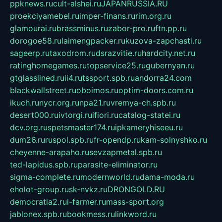
ppknews.ru
cult-alshei.ru
JAPANRUSSIA.RU
proekciyamebel.ru
imper-finans.ru
rim.org.ru
glamourai.ru
brassminus.ru
zabor-pro.ru
ftn.pp.ru
dorogoe58.ru
laimengpacker.ru
kuzova-zapchasti.ru
sageerp.ru
taxodrom.ru
dsrazvitie.ru
hardcity.net.ru
ratinghomegames.ru
topservice25.ru
gubernyan.ru
gtglasslined.ru
ii4.ru
tssport.spb.ru
andorra24.com
blackwallstreet.ru
oboimos.ru
optim-doors.com.ru
ikuch.ru
nycr.org.ru
npa21.ru
vremya-ch.spb.ru
desert000.ru
ivtorgi.ru
ifiori.ru
catalog-statei.ru
dcv.org.ru
spetsmaster174.ru
ipkameryhiseeu.ru
dum26.ru
ruspol.spb.ru
fr-opendp.ru
kam-solnyshko.ru
cheyenne-arapaho.ru
sevzapmetal.spb.ru
ted-lapidus.spb.ru
parasite-eliminator.ru
sigma-complete.ru
modernworld.ru
dama-moda.ru
eholot-group.ru
sk-nvkz.ru
DRONGOLD.RU
democratia2.ru
i-farmer.ru
mass-sport.org
jablonex.spb.ru
bookmess.ru
linkword.ru