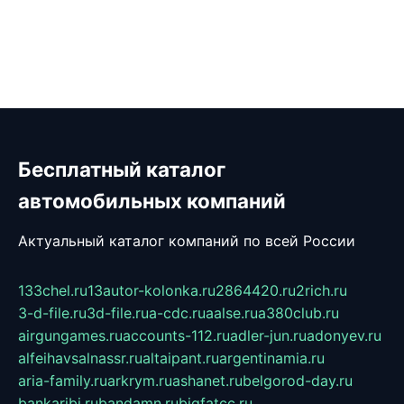
Бесплатный каталог
автомобильных компаний
Актуальный каталог компаний по всей России
133chel.ru
13autor-kolonka.ru
2864420.ru
2rich.ru
3-d-file.ru
3d-file.ru
a-cdc.ru
aalse.ru
a380club.ru
airgungames.ru
accounts-112.ru
adler-jun.ru
adonyev.ru
alfeihavsalnassr.ru
altaipant.ru
argentinamia.ru
aria-family.ru
arkrym.ru
ashanet.ru
belgorod-day.ru
bankaribi.ru
bandamn.ru
bigfatcc.ru