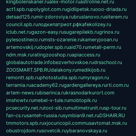
kingbolenskaner.ru
alex-motor.ru
astroline.net.ru
act1.spb.ru
polyglot.com.ru
gidlipetsk.ru
ooo-driada.ru
detsad125.ru
mir-zdoroviya.ru
bruslanovo.ru
siterem.ru
council.spb.ru
лодкипатриот.рф
kafekolizey.ru
iclub.net.ru
gazon-easy.ru
sugarepilekb.ru
grinox.ru
pylesostineco.ru
msts-ozarenie.ru
kameryjooan.ru
artemovskij.ru
dopler.spb.ru
aid70.ru
metall-perm.ru
ndm.msk.ru
ratingzooshop.ru
apiaccess.ru
globalautotrade.info
bezverhovskoe.ru
drsschool.ru
ZOOSMART.SPB.RU
dalakony.ru
medikijob.ru
remontt.spb.ru
photostudia.spb.ru
myragon.ru
terramia.ru
academy62.ru
gardengallereya.ru
rti.com.ru
artem-news.ru
biserinca.ru
krasnodarkurort.com
imshowtv.ru
mebel-v-tule.ru
mobtopik.ru
pcsecurity.net.ru
tool-sib.ru
multimetrunit.ru
sp-tour.ru
fan-cs.ru
santeh-russia.ru
symbian9.net.ru
DSHAIR.RU
tmmotors.spb.ru
xjocuricopii.com
musavtomat.msk.ru
obustrojdom.ru
sovetcik.ru
ybaranovskaya.ru