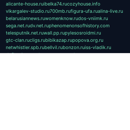
alicante-house.ru
ibelka74.ru
cozyhouse.info
vlkargalev-studio.ru
700mb.ru
figura-ufa.ru
alina-live.ru
belarusiannews.ru
womenknow.ru
dos-vniimk.ru
sega.net.ru
dv.net.ru
phenomenonsofhistory.com
telesputnik.net.ru
wall.pp.ru
pylesosroidmi.ru
gtc-clan.ru
cligs.ru
bibikazap.ru
popova.org.ru
netwhistler.spb.ru
bellvil.ru
bonzon.ru
iss-vladik.ru
defiparis.net.ru
las-gryzas.ru
amku.ru
electednews.spb.ru
feather.org.ru
spar72.ru
tankiigri.ru
dominus.com.ru
ibtree.ru
sanykool.pp.ru
unixlib.org.ru
menatep.spb.ru
gartenterrassen.ru
printeka.ru
skvozilka.com.ru
parkovka-pub.ru
lovemobi.ru
art-ru.ru
emulatorz.com.ru
alucomp.com.ru
tatforum.com.ru
alternativa-profi.ru
dermakler.ru
artsurvey.ru
aredir.ru
khimspas.ru
centr-maxi.ru
2018r.ru
bort-stomer-defort.ru
professional2.ru
gibsons.ru
artselena.ru
art-pilot.ru
ingredient.spb.ru
npfpolimer.spb.ru
argentum.spb.ru
hom-edu.ru