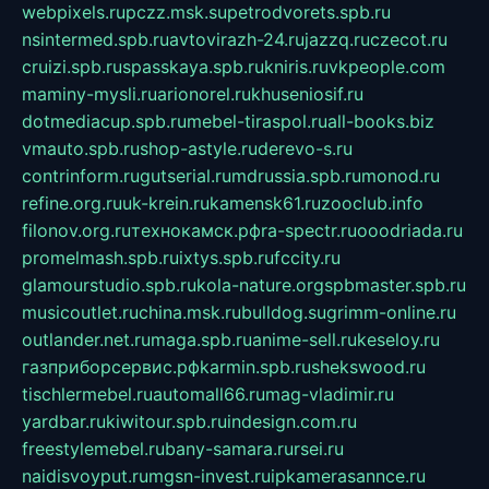
webpixels.ru
pczz.msk.su
petrodvorets.spb.ru
nsintermed.spb.ru
avtovirazh-24.ru
jazzq.ru
czecot.ru
cruizi.spb.ru
spasskaya.spb.ru
kniris.ru
vkpeople.com
maminy-mysli.ru
arionorel.ru
khuseniosif.ru
dotmediacup.spb.ru
mebel-tiraspol.ru
all-books.biz
vmauto.spb.ru
shop-astyle.ru
derevo-s.ru
contrinform.ru
gutserial.ru
mdrussia.spb.ru
monod.ru
refine.org.ru
uk-krein.ru
kamensk61.ru
zooclub.info
filonov.org.ru
технокамск.рф
ra-spectr.ru
ooodriada.ru
promelmash.spb.ru
ixtys.spb.ru
fccity.ru
glamourstudio.spb.ru
kola-nature.org
spbmaster.spb.ru
musicoutlet.ru
china.msk.ru
bulldog.su
grimm-online.ru
outlander.net.ru
maga.spb.ru
anime-sell.ru
keseloy.ru
газприборсервис.рф
karmin.spb.ru
shekswood.ru
tischlermebel.ru
automall66.ru
mag-vladimir.ru
yardbar.ru
kiwitour.spb.ru
indesign.com.ru
freestylemebel.ru
bany-samara.ru
rsei.ru
naidisvoyput.ru
mgsn-invest.ru
ipkamerasannce.ru