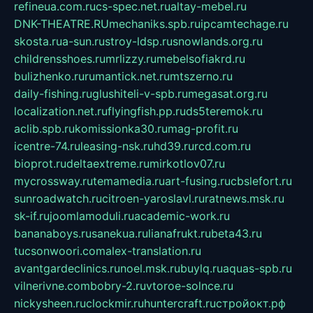
refineua.com.ru
cs-spec.net.ru
altay-mebel.ru
DNK-THEATRE.RU
mechaniks.spb.ru
ipcamtechage.ru
skosta.ru
a-sun.ru
stroy-ldsp.ru
snowlands.org.ru
childrensshoes.ru
mrlizzy.ru
mebelsofiakrd.ru
bulizhenko.ru
rumantick.net.ru
mtszerno.ru
daily-fishing.ru
glushiteli-v-spb.ru
megasat.org.ru
localization.net.ru
flyingfish.pp.ru
ds5teremok.ru
aclib.spb.ru
komissionka30.ru
mag-profit.ru
icentre-74.ru
leasing-nsk.ru
hd39.ru
rcd.com.ru
bioprot.ru
deltaextreme.ru
mirkotlov07.ru
mycrossway.ru
temamedia.ru
art-fusing.ru
cbslefort.ru
sunroadwatch.ru
citroen-yaroslavl.ru
ratnews.msk.ru
sk-if.ru
joomlamoduli.ru
academic-work.ru
bananaboys.ru
sanekua.ru
lianafrukt.ru
beta43.ru
tucsonwoori.com
alex-translation.ru
avantgardeclinics.ru
noel.msk.ru
buylq.ru
aquas-spb.ru
vilnerivne.com
bobry-2.ru
vtoroe-solnce.ru
nickysheen.ru
clockmir.ru
huntercraft.ru
стройокт.рф