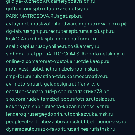
gildiya-kuznecov.ru
kameryboavision.ru
griffoncom.spb.ru
fabrika-emotsiy.ru
PARK-MATROSOVA.RU
agat.spb.ru
avtoyurist-moskva1.ru
hardware.org.ru
схема-авто.рф
dg-lab.ru
angrup.ru
recruiter.spb.ru
music8.spb.ru
krsk124.ru
kubok.spb.ru
romanofforex.ru
analitikaplus.ru
spyonline.ru
zosikamery.ru
sloboda-ural.pp.ru
AUTO-COM.SU
hohota.net
alimy.ru
online-z.com
aromat-vostoka.ru
otdelkaexp.ru
mobilvest.ru
bbd.net.ru
mebelshop.msk.ru
smp-forum.ru
bastion-td.ru
kosmoscreative.ru
avrmotors.ru
art-galadesign.ru
tiffany-c.ru
ecostep-samara.ru
d-p.spb.ru
галактика73.рф
sko.com.ru
davitamebel-spb.ru
fotsis.ru
tesiaes.ru
kokoroyari.spb.ru
blesna-kazan.ru
mossilver.ru
lenderoq.ru
sergeydobrin.ru
tochkazvuka.msk.ru
people-of-art.ru
bezzubova.ru
clubtibet.ru
orior-aks.ru
dynamoauto.ru
szk-favorit.ru
carlines.ru
flatnsk.ru