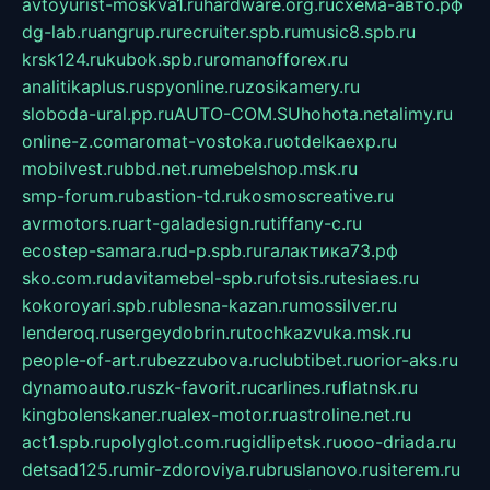
avtoyurist-moskva1.ru
hardware.org.ru
схема-авто.рф
dg-lab.ru
angrup.ru
recruiter.spb.ru
music8.spb.ru
krsk124.ru
kubok.spb.ru
romanofforex.ru
analitikaplus.ru
spyonline.ru
zosikamery.ru
sloboda-ural.pp.ru
AUTO-COM.SU
hohota.net
alimy.ru
online-z.com
aromat-vostoka.ru
otdelkaexp.ru
mobilvest.ru
bbd.net.ru
mebelshop.msk.ru
smp-forum.ru
bastion-td.ru
kosmoscreative.ru
avrmotors.ru
art-galadesign.ru
tiffany-c.ru
ecostep-samara.ru
d-p.spb.ru
галактика73.рф
sko.com.ru
davitamebel-spb.ru
fotsis.ru
tesiaes.ru
kokoroyari.spb.ru
blesna-kazan.ru
mossilver.ru
lenderoq.ru
sergeydobrin.ru
tochkazvuka.msk.ru
people-of-art.ru
bezzubova.ru
clubtibet.ru
orior-aks.ru
dynamoauto.ru
szk-favorit.ru
carlines.ru
flatnsk.ru
kingbolenskaner.ru
alex-motor.ru
astroline.net.ru
act1.spb.ru
polyglot.com.ru
gidlipetsk.ru
ooo-driada.ru
detsad125.ru
mir-zdoroviya.ru
bruslanovo.ru
siterem.ru