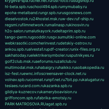
krygeva-spa.ru
chel.net.ru
rust-loco.ru
dugshop.ru
hl-beta.spb.ru
school494.spb.ru
mymubaby.ru
epoha-metalband.ru
ngr.spb.ru
rusgosnews.com
dieselvostok.ru
24hostel.msk.ru
w-dev.ru
f-ship.ru
regsmi.ru
filmnetwork.ru
malinasp.ru
kinosvin.ru
h2o-salon.ru
malutkayork.ru
deltaprim.spb.ru
tango-perm.ru
gooddir.ru
sgv.su
multiki-online.com
webkrasotki.com
cherinvest.ru
detskiy-ostrov.ru
ankou.spb.ru
alvesta1.ru
pdf-creator.ru
nix-files.org.ru
sakhatoday.ru
elektrikersymboler.ru
sputnikyes.ru
golf2club.msk.ru
aeforums.ru
zallclub.ru
multimodal.msk.ru
habaigry.ru
haikko.ru
sobakopedia.ru
isz-fest.ru
ewnc.info
screensaver-clock.net.ru
volnav.spb.ru
comnat.ru
npf.net.ru
7bit.pp.ru
kalugatur.ru
tesiaes.ru
card.com.ru
kazanka.spb.ru
gildiya-kuznecov.ru
kameryboavision.ru
griffoncom.spb.ru
fabrika-emotsiy.ru
PARK-MATROSOVA.RU
agat.spb.ru