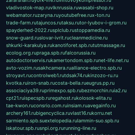
zarafshan.ru
york-life.ru
vintovoykompressor.ru
vladivostok-map.ru
vlknrussia.ru
wasabi-shop.ru
webamator.ru
zaryna.ru
youtubefree.ru
x-ton.ru
trade-farm.ru
tajuncos.ru
taksu.ru
tor-lyubov-i-grom.ru
spayderhed-2022.ru
splclub.ru
stoppamedia.ru
snow-guard.ru
slovar-ivrit.ru
cleanmedicine.ru
shkurki-karakulya.ru
kanotiforet.spb.ru
tutmassage.ru
ecolog.org.ru
praga.spb.ru
falcorussia.ru
autodoctorservis.ru
kamertondom.spb.ru
net-life.net.ru
avto-vozim.ru
sakhcamera.ru
alliance-electro.spb.ru
stroyavt.ru
controlweb1.ru
tdsak74.ru
kinzozo-ru.ru
kvotka.ru
iron-snab.ru
costa-bella.ru
eugrus.pp.ru
associaciya39.ru
primexpo.spb.ru
bezmorchin.ru
ia2.ru
cpt21.ru
ispecspb.ru
regahost.ru
kolosok-elita.ru
tae-kwon.ru
consrio.com.ru
insiam.ru
avegainfo.ru
archery161.ru
bigencyclica.ru
vlast16.ru
korru.net
sarmiento.spb.su
extelopedia.ru
lammin-suo.spb.ru
iskatour.spb.ru
snpi.org.ru
running-line.ru