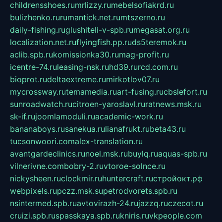
childrensshoes.ru
mrlizzy.ru
mebelsofiakrd.ru
bulizhenko.ru
rumantick.net.ru
mtszerno.ru
daily-fishing.ru
glushiteli-v-spb.ru
megasat.org.ru
localization.net.ru
flyingfish.pp.ru
ds5teremok.ru
aclib.spb.ru
komissionka30.ru
mag-profit.ru
icentre-74.ru
leasing-nsk.ru
hd39.ru
rcd.com.ru
bioprot.ru
deltaextreme.ru
mirkotlov07.ru
mycrossway.ru
temamedia.ru
art-fusing.ru
cbslefort.ru
sunroadwatch.ru
citroen-yaroslavl.ru
ratnews.msk.ru
sk-if.ru
joomlamoduli.ru
academic-work.ru
bananaboys.ru
sanekua.ru
lianafrukt.ru
beta43.ru
tucsonwoori.com
alex-translation.ru
avantgardeclinics.ru
noel.msk.ru
buylq.ru
aquas-spb.ru
vilnerivne.com
bobry-2.ru
vtoroe-solnce.ru
nickysheen.ru
clockmir.ru
huntercraft.ru
стройокт.рф
webpixels.ru
pczz.msk.su
petrodvorets.spb.ru
nsintermed.spb.ru
avtovirazh-24.ru
jazzq.ru
czecot.ru
cruizi.spb.ru
spasskaya.spb.ru
kniris.ru
vkpeople.com