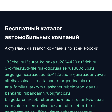
Бесплатный каталог
автомобильных компаний
Актуальный каталог компаний по всей России
133chel.ru
13autor-kolonka.ru
2864420.ru
2rich.ru
3-d-file.ru
3d-file.ru
a-cdc.ru
aalse.ru
a380club.ru
airgungames.ru
accounts-112.ru
adler-jun.ru
adonyev.ru
alfeihavsalnassr.ru
altaipant.ru
argentinamia.ru
aria-family.ru
arkrym.ru
ashanet.ru
belgorod-day.ru
bankaribi.ru
bandamn.ru
bigfatcc.ru
blagodarenie-spb.ru
borodino-media.ru
card-voice.ru
cardvoice.ru
zed-online.ru
zvonitut.ru
zebra-tlt.ru