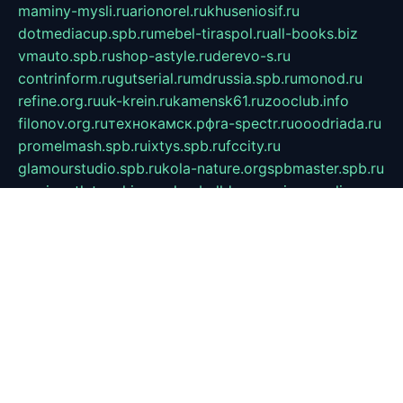
maminy-mysli.ru
arionorel.ru
khuseniosif.ru
dotmediacup.spb.ru
mebel-tiraspol.ru
all-books.biz
vmauto.spb.ru
shop-astyle.ru
derevo-s.ru
contrinform.ru
gutserial.ru
mdrussia.spb.ru
monod.ru
refine.org.ru
uk-krein.ru
kamensk61.ru
zooclub.info
filonov.org.ru
технокамск.рф
ra-spectr.ru
ooodriada.ru
promelmash.spb.ru
ixtys.spb.ru
fccity.ru
glamourstudio.spb.ru
kola-nature.org
spbmaster.spb.ru
musicoutlet.ru
china.msk.ru
bulldog.su
grimm-online.ru
outlander.net.ru
maga.spb.ru
anime-sell.ru
keseloy.ru
газприборсервис.рф
karmin.spb.ru
shekswood.ru
tischlermebel.ru
automall66.ru
mag-vladimir.ru
yardbar.ru
kiwitour.spb.ru
indesign.com.ru
freestylemebel.ru
bany-samara.ru
rsei.ru
naidisvoyput.ru
mgsn-invest.ru
ipkamerasannce.ru
alicante-house.ru
ibelka74.ru
cozyhouse.info
vlkargalev-studio.ru
700mb.ru
figura-ufa.ru
alina-live.ru
belarusiannews.ru
womenknow.ru
dos-vniimk.ru