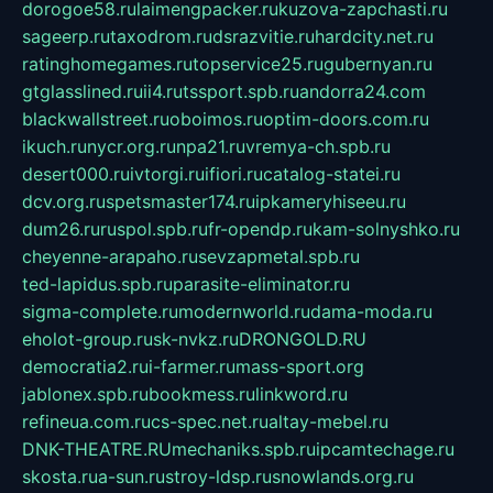
dorogoe58.ru
laimengpacker.ru
kuzova-zapchasti.ru
sageerp.ru
taxodrom.ru
dsrazvitie.ru
hardcity.net.ru
ratinghomegames.ru
topservice25.ru
gubernyan.ru
gtglasslined.ru
ii4.ru
tssport.spb.ru
andorra24.com
blackwallstreet.ru
oboimos.ru
optim-doors.com.ru
ikuch.ru
nycr.org.ru
npa21.ru
vremya-ch.spb.ru
desert000.ru
ivtorgi.ru
ifiori.ru
catalog-statei.ru
dcv.org.ru
spetsmaster174.ru
ipkameryhiseeu.ru
dum26.ru
ruspol.spb.ru
fr-opendp.ru
kam-solnyshko.ru
cheyenne-arapaho.ru
sevzapmetal.spb.ru
ted-lapidus.spb.ru
parasite-eliminator.ru
sigma-complete.ru
modernworld.ru
dama-moda.ru
eholot-group.ru
sk-nvkz.ru
DRONGOLD.RU
democratia2.ru
i-farmer.ru
mass-sport.org
jablonex.spb.ru
bookmess.ru
linkword.ru
refineua.com.ru
cs-spec.net.ru
altay-mebel.ru
DNK-THEATRE.RU
mechaniks.spb.ru
ipcamtechage.ru
skosta.ru
a-sun.ru
stroy-ldsp.ru
snowlands.org.ru