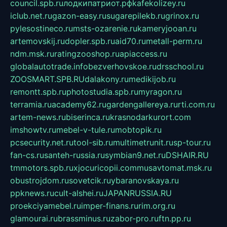
council.spb.ru
лодкипатриот.рф
kafekolizey.ru
iclub.net.ru
gazon-easy.ru
sugarepilekb.ru
grinox.ru
pylesostineco.ru
msts-ozarenie.ru
kameryjooan.ru
artemovskij.ru
dopler.spb.ru
aid70.ru
metall-perm.ru
ndm.msk.ru
ratingzooshop.ru
apiaccess.ru
globalautotrade.info
bezverhovskoe.ru
drsschool.ru
ZOOSMART.SPB.RU
dalakony.ru
medikijob.ru
remontt.spb.ru
photostudia.spb.ru
myragon.ru
terramia.ru
academy62.ru
gardengallereya.ru
rti.com.ru
artem-news.ru
biserinca.ru
krasnodarkurort.com
imshowtv.ru
mebel-v-tule.ru
mobtopik.ru
pcsecurity.net.ru
tool-sib.ru
multimetrunit.ru
sp-tour.ru
fan-cs.ru
santeh-russia.ru
symbian9.net.ru
DSHAIR.RU
tmmotors.spb.ru
xjocuricopii.com
musavtomat.msk.ru
obustrojdom.ru
sovetcik.ru
ybaranovskaya.ru
ppknews.ru
cult-alshei.ru
JAPANRUSSIA.RU
proekciyamebel.ru
imper-finans.ru
rim.org.ru
glamourai.ru
brassminus.ru
zabor-pro.ru
ftn.pp.ru