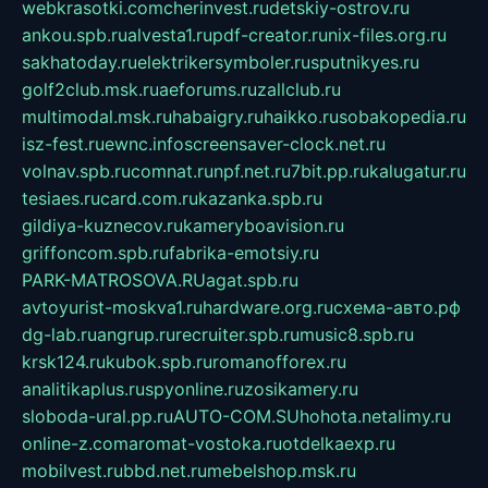
webkrasotki.com
cherinvest.ru
detskiy-ostrov.ru
ankou.spb.ru
alvesta1.ru
pdf-creator.ru
nix-files.org.ru
sakhatoday.ru
elektrikersymboler.ru
sputnikyes.ru
golf2club.msk.ru
aeforums.ru
zallclub.ru
multimodal.msk.ru
habaigry.ru
haikko.ru
sobakopedia.ru
isz-fest.ru
ewnc.info
screensaver-clock.net.ru
volnav.spb.ru
comnat.ru
npf.net.ru
7bit.pp.ru
kalugatur.ru
tesiaes.ru
card.com.ru
kazanka.spb.ru
gildiya-kuznecov.ru
kameryboavision.ru
griffoncom.spb.ru
fabrika-emotsiy.ru
PARK-MATROSOVA.RU
agat.spb.ru
avtoyurist-moskva1.ru
hardware.org.ru
схема-авто.рф
dg-lab.ru
angrup.ru
recruiter.spb.ru
music8.spb.ru
krsk124.ru
kubok.spb.ru
romanofforex.ru
analitikaplus.ru
spyonline.ru
zosikamery.ru
sloboda-ural.pp.ru
AUTO-COM.SU
hohota.net
alimy.ru
online-z.com
aromat-vostoka.ru
otdelkaexp.ru
mobilvest.ru
bbd.net.ru
mebelshop.msk.ru