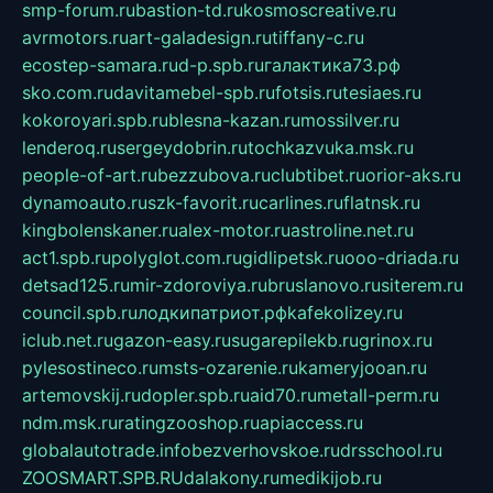
smp-forum.ru
bastion-td.ru
kosmoscreative.ru
avrmotors.ru
art-galadesign.ru
tiffany-c.ru
ecostep-samara.ru
d-p.spb.ru
галактика73.рф
sko.com.ru
davitamebel-spb.ru
fotsis.ru
tesiaes.ru
kokoroyari.spb.ru
blesna-kazan.ru
mossilver.ru
lenderoq.ru
sergeydobrin.ru
tochkazvuka.msk.ru
people-of-art.ru
bezzubova.ru
clubtibet.ru
orior-aks.ru
dynamoauto.ru
szk-favorit.ru
carlines.ru
flatnsk.ru
kingbolenskaner.ru
alex-motor.ru
astroline.net.ru
act1.spb.ru
polyglot.com.ru
gidlipetsk.ru
ooo-driada.ru
detsad125.ru
mir-zdoroviya.ru
bruslanovo.ru
siterem.ru
council.spb.ru
лодкипатриот.рф
kafekolizey.ru
iclub.net.ru
gazon-easy.ru
sugarepilekb.ru
grinox.ru
pylesostineco.ru
msts-ozarenie.ru
kameryjooan.ru
artemovskij.ru
dopler.spb.ru
aid70.ru
metall-perm.ru
ndm.msk.ru
ratingzooshop.ru
apiaccess.ru
globalautotrade.info
bezverhovskoe.ru
drsschool.ru
ZOOSMART.SPB.RU
dalakony.ru
medikijob.ru