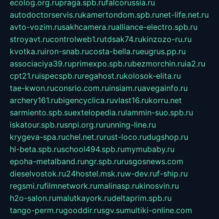
ecolog.org.ru
praga.spb.ru
falcorussia.ru
autodoctorservis.ru
kamertondom.spb.ru
net-life.net.ru
avto-vozim.ru
sakhcamera.ru
alliance-electro.spb.ru
stroyavt.ru
controlweb1.ru
tdsak74.ru
kinzozo-ru.ru
kvotka.ru
iron-snab.ru
costa-bella.ru
eugrus.pp.ru
associaciya39.ru
primexpo.spb.ru
bezmorchin.ru
ia2.ru
cpt21.ru
ispecspb.ru
regahost.ru
kolosok-elita.ru
tae-kwon.ru
consrio.com.ru
insiam.ru
avegainfo.ru
archery161.ru
bigencyclica.ru
vlast16.ru
korru.net
sarmiento.spb.su
extelopedia.ru
lammin-suo.spb.ru
iskatour.spb.ru
snpi.org.ru
running-line.ru
krygeva-spa.ru
chel.net.ru
rust-loco.ru
dugshop.ru
hl-beta.spb.ru
school494.spb.ru
mymubaby.ru
epoha-metalband.ru
ngr.spb.ru
rusgosnews.com
dieselvostok.ru
24hostel.msk.ru
w-dev.ru
f-ship.ru
regsmi.ru
filmnetwork.ru
malinasp.ru
kinosvin.ru
h2o-salon.ru
malutkayork.ru
deltaprim.spb.ru
tango-perm.ru
gooddir.ru
sgv.su
multiki-online.com