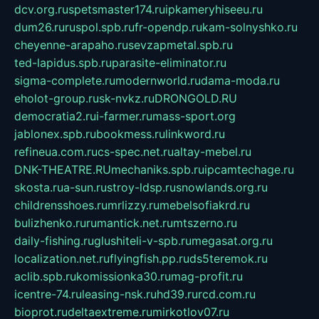
dcv.org.ru
spetsmaster174.ru
ipkameryhiseeu.ru
dum26.ru
ruspol.spb.ru
fr-opendp.ru
kam-solnyshko.ru
cheyenne-arapaho.ru
sevzapmetal.spb.ru
ted-lapidus.spb.ru
parasite-eliminator.ru
sigma-complete.ru
modernworld.ru
dama-moda.ru
eholot-group.ru
sk-nvkz.ru
DRONGOLD.RU
democratia2.ru
i-farmer.ru
mass-sport.org
jablonex.spb.ru
bookmess.ru
linkword.ru
refineua.com.ru
cs-spec.net.ru
altay-mebel.ru
DNK-THEATRE.RU
mechaniks.spb.ru
ipcamtechage.ru
skosta.ru
a-sun.ru
stroy-ldsp.ru
snowlands.org.ru
childrensshoes.ru
mrlizzy.ru
mebelsofiakrd.ru
bulizhenko.ru
rumantick.net.ru
mtszerno.ru
daily-fishing.ru
glushiteli-v-spb.ru
megasat.org.ru
localization.net.ru
flyingfish.pp.ru
ds5teremok.ru
aclib.spb.ru
komissionka30.ru
mag-profit.ru
icentre-74.ru
leasing-nsk.ru
hd39.ru
rcd.com.ru
bioprot.ru
deltaextreme.ru
mirkotlov07.ru