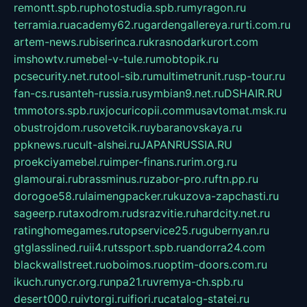
remontt.spb.ru
photostudia.spb.ru
myragon.ru
terramia.ru
academy62.ru
gardengallereya.ru
rti.com.ru
artem-news.ru
biserinca.ru
krasnodarkurort.com
imshowtv.ru
mebel-v-tule.ru
mobtopik.ru
pcsecurity.net.ru
tool-sib.ru
multimetrunit.ru
sp-tour.ru
fan-cs.ru
santeh-russia.ru
symbian9.net.ru
DSHAIR.RU
tmmotors.spb.ru
xjocuricopii.com
musavtomat.msk.ru
obustrojdom.ru
sovetcik.ru
ybaranovskaya.ru
ppknews.ru
cult-alshei.ru
JAPANRUSSIA.RU
proekciyamebel.ru
imper-finans.ru
rim.org.ru
glamourai.ru
brassminus.ru
zabor-pro.ru
ftn.pp.ru
dorogoe58.ru
laimengpacker.ru
kuzova-zapchasti.ru
sageerp.ru
taxodrom.ru
dsrazvitie.ru
hardcity.net.ru
ratinghomegames.ru
topservice25.ru
gubernyan.ru
gtglasslined.ru
ii4.ru
tssport.spb.ru
andorra24.com
blackwallstreet.ru
oboimos.ru
optim-doors.com.ru
ikuch.ru
nycr.org.ru
npa21.ru
vremya-ch.spb.ru
desert000.ru
ivtorgi.ru
ifiori.ru
catalog-statei.ru