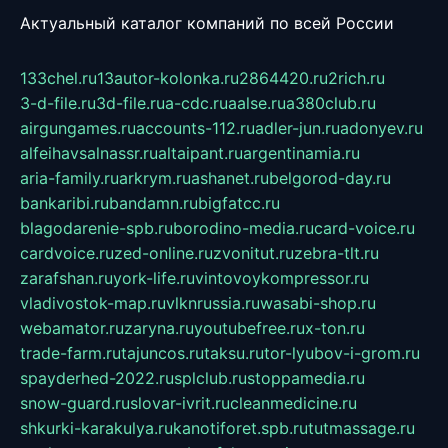
Актуальный каталог компаний по всей России
133chel.ru
13autor-kolonka.ru
2864420.ru
2rich.ru
3-d-file.ru
3d-file.ru
a-cdc.ru
aalse.ru
a380club.ru
airgungames.ru
accounts-112.ru
adler-jun.ru
adonyev.ru
alfeihavsalnassr.ru
altaipant.ru
argentinamia.ru
aria-family.ru
arkrym.ru
ashanet.ru
belgorod-day.ru
bankaribi.ru
bandamn.ru
bigfatcc.ru
blagodarenie-spb.ru
borodino-media.ru
card-voice.ru
cardvoice.ru
zed-online.ru
zvonitut.ru
zebra-tlt.ru
zarafshan.ru
york-life.ru
vintovoykompressor.ru
vladivostok-map.ru
vlknrussia.ru
wasabi-shop.ru
webamator.ru
zaryna.ru
youtubefree.ru
x-ton.ru
trade-farm.ru
tajuncos.ru
taksu.ru
tor-lyubov-i-grom.ru
spayderhed-2022.ru
splclub.ru
stoppamedia.ru
snow-guard.ru
slovar-ivrit.ru
cleanmedicine.ru
shkurki-karakulya.ru
kanotiforet.spb.ru
tutmassage.ru