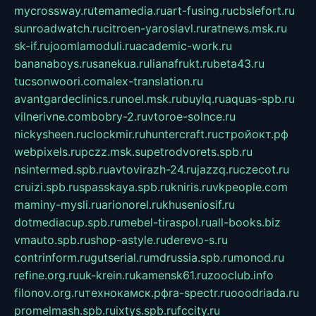
mycrossway.ru
temamedia.ru
art-fusing.ru
cbslefort.ru
sunroadwatch.ru
citroen-yaroslavl.ru
ratnews.msk.ru
sk-if.ru
joomlamoduli.ru
academic-work.ru
bananaboys.ru
sanekua.ru
lianafrukt.ru
beta43.ru
tucsonwoori.com
alex-translation.ru
avantgardeclinics.ru
noel.msk.ru
buylq.ru
aquas-spb.ru
vilnerivne.com
bobry-2.ru
vtoroe-solnce.ru
nickysheen.ru
clockmir.ru
huntercraft.ru
стройокт.рф
webpixels.ru
pczz.msk.su
petrodvorets.spb.ru
nsintermed.spb.ru
avtovirazh-24.ru
jazzq.ru
czecot.ru
cruizi.spb.ru
spasskaya.spb.ru
kniris.ru
vkpeople.com
maminy-mysli.ru
arionorel.ru
khuseniosif.ru
dotmediacup.spb.ru
mebel-tiraspol.ru
all-books.biz
vmauto.spb.ru
shop-astyle.ru
derevo-s.ru
contrinform.ru
gutserial.ru
mdrussia.spb.ru
monod.ru
refine.org.ru
uk-krein.ru
kamensk61.ru
zooclub.info
filonov.org.ru
технокамск.рф
ra-spectr.ru
ooodriada.ru
promelmash.spb.ru
ixtys.spb.ru
fccity.ru