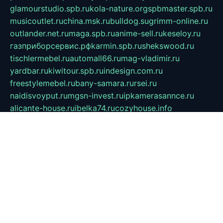
glamourstudio.spb.ru
kola-nature.org
spbmaster.spb.ru
musicoutlet.ru
china.msk.ru
bulldog.su
grimm-online.ru
outlander.net.ru
maga.spb.ru
anime-sell.ru
keseloy.ru
газприборсервис.рф
karmin.spb.ru
shekswood.ru
tischlermebel.ru
automall66.ru
mag-vladimir.ru
yardbar.ru
kiwitour.spb.ru
indesign.com.ru
freestylemebel.ru
bany-samara.ru
rsei.ru
naidisvoyput.ru
mgsn-invest.ru
ipkamerasannce.ru
alicante-house.ru
ibelka74.ru
cozyhouse.info
vlkargalev-studio.ru
700mb.ru
figura-ufa.ru
alina-live.ru
belarusiannews.ru
womenknow.ru
dos-vniimk.ru
sega.net.ru
dv.net.ru
phenomenonsofhistory.com
telesputnik.net.ru
wall.pp.ru
pylesosroidmi.ru
gtc-clan.ru
cligs.ru
bibikazap.ru
popova.org.ru
netwhistler.spb.ru
bellvil.ru
bonzon.ru
iss-vladik.ru
defiparis.net.ru
las-gryzas.ru
amku.ru
electednews.spb.ru
feather.org.ru
spar72.ru
tankiigri.ru
dominus.com.ru
ibtree.ru
sanykool.pp.ru
unixlib.org.ru