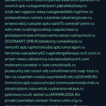
council.spb.ru
лодкипатриот.рф
kafekolizey.ru
iclub.net.ru
gazon-easy.ru
sugarepilekb.ru
grinox.ru
pylesostineco.ru
msts-ozarenie.ru
kameryjooan.ru
artemovskij.ru
dopler.spb.ru
aid70.ru
metall-perm.ru
ndm.msk.ru
ratingzooshop.ru
apiaccess.ru
globalautotrade.info
bezverhovskoe.ru
drsschool.ru
ZOOSMART.SPB.RU
dalakony.ru
medikijob.ru
remontt.spb.ru
photostudia.spb.ru
myragon.ru
terramia.ru
academy62.ru
gardengallereya.ru
rti.com.ru
artem-news.ru
biserinca.ru
krasnodarkurort.com
imshowtv.ru
mebel-v-tule.ru
mobtopik.ru
pcsecurity.net.ru
tool-sib.ru
multimetrunit.ru
sp-tour.ru
fan-cs.ru
santeh-russia.ru
symbian9.net.ru
DSHAIR.RU
tmmotors.spb.ru
xjocuricopii.com
musavtomat.msk.ru
obustrojdom.ru
sovetcik.ru
ybaranovskaya.ru
ppknews.ru
cult-alshei.ru
JAPANRUSSIA.RU
proekciyamebel.ru
imper-finans.ru
rim.org.ru