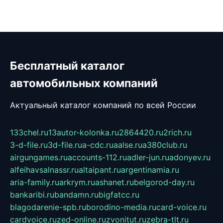
Бесплатный каталог
автомобильных компаний
Актуальный каталог компаний по всей России
133chel.ru
13autor-kolonka.ru
2864420.ru
2rich.ru
3-d-file.ru
3d-file.ru
a-cdc.ru
aalse.ru
a380club.ru
airgungames.ru
accounts-112.ru
adler-jun.ru
adonyev.ru
alfeihavsalnassr.ru
altaipant.ru
argentinamia.ru
aria-family.ru
arkrym.ru
ashanet.ru
belgorod-day.ru
bankaribi.ru
bandamn.ru
bigfatcc.ru
blagodarenie-spb.ru
borodino-media.ru
card-voice.ru
cardvoice.ru
zed-online.ru
zvonitut.ru
zebra-tlt.ru