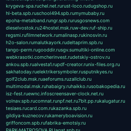
krygeva-spa.ru
chel.net.ru
rust-loco.ru
dugshop.ru
hl-beta.spb.ru
school494.spb.ru
mymubaby.ru
epoha-metalband.ru
ngr.spb.ru
rusgosnews.com
dieselvostok.ru
24hostel.msk.ru
w-dev.ru
f-ship.ru
regsmi.ru
filmnetwork.ru
malinasp.ru
kinosvin.ru
h2o-salon.ru
malutkayork.ru
deltaprim.spb.ru
tango-perm.ru
gooddir.ru
sgv.su
multiki-online.com
webkrasotki.com
cherinvest.ru
detskiy-ostrov.ru
ankou.spb.ru
alvesta1.ru
pdf-creator.ru
nix-files.org.ru
sakhatoday.ru
elektrikersymboler.ru
sputnikyes.ru
golf2club.msk.ru
aeforums.ru
zallclub.ru
multimodal.msk.ru
habaigry.ru
haikko.ru
sobakopedia.ru
isz-fest.ru
ewnc.info
screensaver-clock.net.ru
volnav.spb.ru
comnat.ru
npf.net.ru
7bit.pp.ru
kalugatur.ru
tesiaes.ru
card.com.ru
kazanka.spb.ru
gildiya-kuznecov.ru
kameryboavision.ru
griffoncom.spb.ru
fabrika-emotsiy.ru
PARK-MATROSOVA.RU
agat.spb.ru