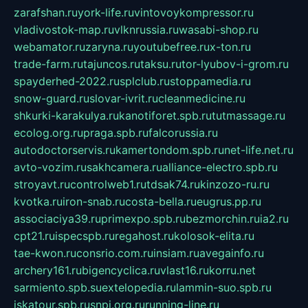
zarafshan.ru
york-life.ru
vintovoykompressor.ru
vladivostok-map.ru
vlknrussia.ru
wasabi-shop.ru
webamator.ru
zaryna.ru
youtubefree.ru
x-ton.ru
trade-farm.ru
tajuncos.ru
taksu.ru
tor-lyubov-i-grom.ru
spayderhed-2022.ru
splclub.ru
stoppamedia.ru
snow-guard.ru
slovar-ivrit.ru
cleanmedicine.ru
shkurki-karakulya.ru
kanotiforet.spb.ru
tutmassage.ru
ecolog.org.ru
praga.spb.ru
falcorussia.ru
autodoctorservis.ru
kamertondom.spb.ru
net-life.net.ru
avto-vozim.ru
sakhcamera.ru
alliance-electro.spb.ru
stroyavt.ru
controlweb1.ru
tdsak74.ru
kinzozo-ru.ru
kvotka.ru
iron-snab.ru
costa-bella.ru
eugrus.pp.ru
associaciya39.ru
primexpo.spb.ru
bezmorchin.ru
ia2.ru
cpt21.ru
ispecspb.ru
regahost.ru
kolosok-elita.ru
tae-kwon.ru
consrio.com.ru
insiam.ru
avegainfo.ru
archery161.ru
bigencyclica.ru
vlast16.ru
korru.net
sarmiento.spb.su
extelopedia.ru
lammin-suo.spb.ru
iskatour.spb.ru
snpi.org.ru
running-line.ru