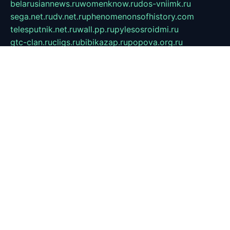
belarusiannews.ru
womenknow.ru
dos-vniimk.ru
sega.net.ru
dv.net.ru
phenomenonsofhistory.com
telesputnik.net.ru
wall.pp.ru
pylesosroidmi.ru
gtc-clan.ru
cligs.ru
bibikazap.ru
popova.org.ru
netwhistler.spb.ru
bellvil.ru
bonzon.ru
iss-vladik.ru
defiparis.net.ru
las-gryzas.ru
amku.ru
electednews.spb.ru
feather.org.ru
spar72.ru
tankiigri.ru
dominus.com.ru
ibtree.ru
sanykool.pp.ru
unixlib.org.ru
menatep.spb.ru
gartenterrassen.ru
printeka.ru
skvozilka.com.ru
parkovka-pub.ru
lovemobi.ru
art-ru.ru
emulatorz.com.ru
alucomp.com.ru
tatforum.com.ru
alternativa-profi.ru
dermakler.ru
artsurvey.ru
aredir.ru
khimspas.ru
centr-maxi.ru
2018r.ru
bort-stomer-defort.ru
professional2.ru
gibsons.ru
artselena.ru
art-pilot.ru
ingredient.spb.ru
npfpolimer.spb.ru
argentum.spb.ru
hom-edu.ru
af-num.ru
cashadvanceamericasev.org
trexp.spb.ru
apteka-gerzena.ru
vasilyevka.msk.ru