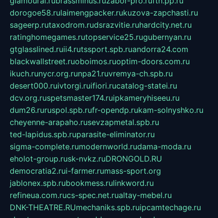
glamourai.ru
brassminus.ru
zabor-pro.ru
ftn.pp.ru
dorogoe58.ru
laimengpacker.ru
kuzova-zapchasti.ru
sageerp.ru
taxodrom.ru
dsrazvitie.ru
hardcity.net.ru
ratinghomegames.ru
topservice25.ru
gubernyan.ru
gtglasslined.ru
ii4.ru
tssport.spb.ru
andorra24.com
blackwallstreet.ru
oboimos.ru
optim-doors.com.ru
ikuch.ru
nycr.org.ru
npa21.ru
vremya-ch.spb.ru
desert000.ru
ivtorgi.ru
ifiori.ru
catalog-statei.ru
dcv.org.ru
spetsmaster174.ru
ipkameryhiseeu.ru
dum26.ru
ruspol.spb.ru
fr-opendp.ru
kam-solnyshko.ru
cheyenne-arapaho.ru
sevzapmetal.spb.ru
ted-lapidus.spb.ru
parasite-eliminator.ru
sigma-complete.ru
modernworld.ru
dama-moda.ru
eholot-group.ru
sk-nvkz.ru
DRONGOLD.RU
democratia2.ru
i-farmer.ru
mass-sport.org
jablonex.spb.ru
bookmess.ru
linkword.ru
refineua.com.ru
cs-spec.net.ru
altay-mebel.ru
DNK-THEATRE.RU
mechaniks.spb.ru
ipcamtechage.ru