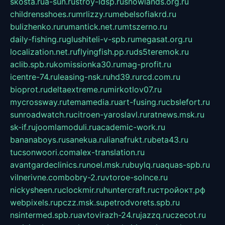
skosta.ru
a-sun.ru
stroy-ldsp.ru
snowlands.org.ru
childrensshoes.ru
mrlizzy.ru
mebelsofiakrd.ru
bulizhenko.ru
rumantick.net.ru
mtszerno.ru
daily-fishing.ru
glushiteli-v-spb.ru
megasat.org.ru
localization.net.ru
flyingfish.pp.ru
ds5teremok.ru
aclib.spb.ru
komissionka30.ru
mag-profit.ru
icentre-74.ru
leasing-nsk.ru
hd39.ru
rcd.com.ru
bioprot.ru
deltaextreme.ru
mirkotlov07.ru
mycrossway.ru
temamedia.ru
art-fusing.ru
cbslefort.ru
sunroadwatch.ru
citroen-yaroslavl.ru
ratnews.msk.ru
sk-if.ru
joomlamoduli.ru
academic-work.ru
bananaboys.ru
sanekua.ru
lianafrukt.ru
beta43.ru
tucsonwoori.com
alex-translation.ru
avantgardeclinics.ru
noel.msk.ru
buylq.ru
aquas-spb.ru
vilnerivne.com
bobry-2.ru
vtoroe-solnce.ru
nickysheen.ru
clockmir.ru
huntercraft.ru
стройокт.рф
webpixels.ru
pczz.msk.su
petrodvorets.spb.ru
nsintermed.spb.ru
avtovirazh-24.ru
jazzq.ru
czecot.ru