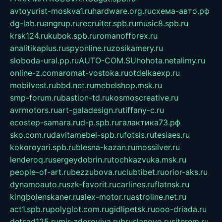
avtoyurist-moskva1.ru
hardware.org.ru
схема-авто.рф
dg-lab.ru
angrup.ru
recruiter.spb.ru
music8.spb.ru
krsk124.ru
kubok.spb.ru
romanofforex.ru
analitikaplus.ru
spyonline.ru
zosikamery.ru
sloboda-ural.pp.ru
AUTO-COM.SU
hohota.net
alimy.ru
online-z.com
aromat-vostoka.ru
otdelkaexp.ru
mobilvest.ru
bbd.net.ru
mebelshop.msk.ru
smp-forum.ru
bastion-td.ru
kosmoscreative.ru
avrmotors.ru
art-galadesign.ru
tiffany-c.ru
ecostep-samara.ru
d-p.spb.ru
галактика73.рф
sko.com.ru
davitamebel-spb.ru
fotsis.ru
tesiaes.ru
kokoroyari.spb.ru
blesna-kazan.ru
mossilver.ru
lenderoq.ru
sergeydobrin.ru
tochkazvuka.msk.ru
people-of-art.ru
bezzubova.ru
clubtibet.ru
orior-aks.ru
dynamoauto.ru
szk-favorit.ru
carlines.ru
flatnsk.ru
kingbolenskaner.ru
alex-motor.ru
astroline.net.ru
act1.spb.ru
polyglot.com.ru
gidlipetsk.ru
ooo-driada.ru
detsad125.ru
mir-zdoroviya.ru
bruslanovo.ru
siterem.ru