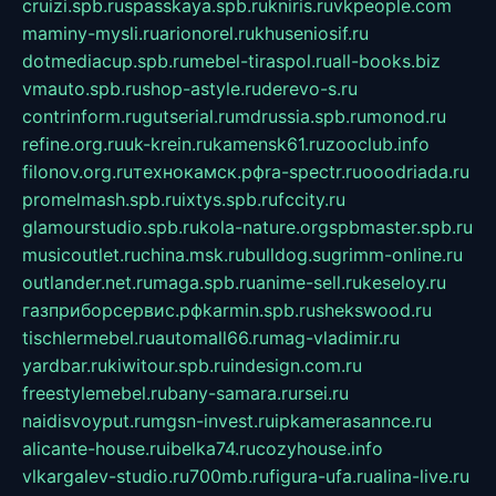
cruizi.spb.ru
spasskaya.spb.ru
kniris.ru
vkpeople.com
maminy-mysli.ru
arionorel.ru
khuseniosif.ru
dotmediacup.spb.ru
mebel-tiraspol.ru
all-books.biz
vmauto.spb.ru
shop-astyle.ru
derevo-s.ru
contrinform.ru
gutserial.ru
mdrussia.spb.ru
monod.ru
refine.org.ru
uk-krein.ru
kamensk61.ru
zooclub.info
filonov.org.ru
технокамск.рф
ra-spectr.ru
ooodriada.ru
promelmash.spb.ru
ixtys.spb.ru
fccity.ru
glamourstudio.spb.ru
kola-nature.org
spbmaster.spb.ru
musicoutlet.ru
china.msk.ru
bulldog.su
grimm-online.ru
outlander.net.ru
maga.spb.ru
anime-sell.ru
keseloy.ru
газприборсервис.рф
karmin.spb.ru
shekswood.ru
tischlermebel.ru
automall66.ru
mag-vladimir.ru
yardbar.ru
kiwitour.spb.ru
indesign.com.ru
freestylemebel.ru
bany-samara.ru
rsei.ru
naidisvoyput.ru
mgsn-invest.ru
ipkamerasannce.ru
alicante-house.ru
ibelka74.ru
cozyhouse.info
vlkargalev-studio.ru
700mb.ru
figura-ufa.ru
alina-live.ru