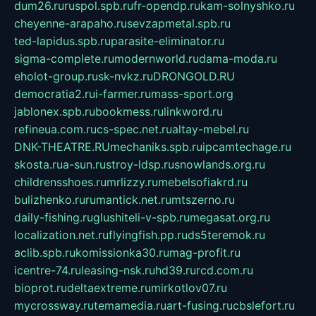
dum26.ru
ruspol.spb.ru
fr-opendp.ru
kam-solnyshko.ru
cheyenne-arapaho.ru
sevzapmetal.spb.ru
ted-lapidus.spb.ru
parasite-eliminator.ru
sigma-complete.ru
modernworld.ru
dama-moda.ru
eholot-group.ru
sk-nvkz.ru
DRONGOLD.RU
democratia2.ru
i-farmer.ru
mass-sport.org
jablonex.spb.ru
bookmess.ru
linkword.ru
refineua.com.ru
cs-spec.net.ru
altay-mebel.ru
DNK-THEATRE.RU
mechaniks.spb.ru
ipcamtechage.ru
skosta.ru
a-sun.ru
stroy-ldsp.ru
snowlands.org.ru
childrensshoes.ru
mrlizzy.ru
mebelsofiakrd.ru
bulizhenko.ru
rumantick.net.ru
mtszerno.ru
daily-fishing.ru
glushiteli-v-spb.ru
megasat.org.ru
localization.net.ru
flyingfish.pp.ru
ds5teremok.ru
aclib.spb.ru
komissionka30.ru
mag-profit.ru
icentre-74.ru
leasing-nsk.ru
hd39.ru
rcd.com.ru
bioprot.ru
deltaextreme.ru
mirkotlov07.ru
mycrossway.ru
temamedia.ru
art-fusing.ru
cbslefort.ru