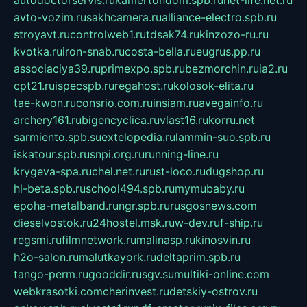
autodoctorservis.ru
kamertondom.spb.ru
net-life.net.ru
avto-vozim.ru
sakhcamera.ru
alliance-electro.spb.ru
stroyavt.ru
controlweb1.ru
tdsak74.ru
kinzozo-ru.ru
kvotka.ru
iron-snab.ru
costa-bella.ru
eugrus.pp.ru
associaciya39.ru
primexpo.spb.ru
bezmorchin.ru
ia2.ru
cpt21.ru
ispecspb.ru
regahost.ru
kolosok-elita.ru
tae-kwon.ru
consrio.com.ru
insiam.ru
avegainfo.ru
archery161.ru
bigencyclica.ru
vlast16.ru
korru.net
sarmiento.spb.su
extelopedia.ru
lammin-suo.spb.ru
iskatour.spb.ru
snpi.org.ru
running-line.ru
krygeva-spa.ru
chel.net.ru
rust-loco.ru
dugshop.ru
hl-beta.spb.ru
school494.spb.ru
mymubaby.ru
epoha-metalband.ru
ngr.spb.ru
rusgosnews.com
dieselvostok.ru
24hostel.msk.ru
w-dev.ru
f-ship.ru
regsmi.ru
filmnetwork.ru
malinasp.ru
kinosvin.ru
h2o-salon.ru
malutkayork.ru
deltaprim.spb.ru
tango-perm.ru
gooddir.ru
sgv.su
multiki-online.com
webkrasotki.com
cherinvest.ru
detskiy-ostrov.ru