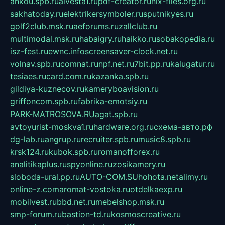
ankou.spb.ru
alvesta1.ru
pdf-creator.ru
nix-files.org.ru
sakhatoday.ru
elektrikersymboler.ru
sputnikyes.ru
golf2club.msk.ru
aeforums.ru
zallclub.ru
multimodal.msk.ru
habaigry.ru
haikko.ru
sobakopedia.ru
isz-fest.ru
ewnc.info
screensaver-clock.net.ru
volnav.spb.ru
comnat.ru
npf.net.ru
7bit.pp.ru
kalugatur.ru
tesiaes.ru
card.com.ru
kazanka.spb.ru
gildiya-kuznecov.ru
kameryboavision.ru
griffoncom.spb.ru
fabrika-emotsiy.ru
PARK-MATROSOVA.RU
agat.spb.ru
avtoyurist-moskva1.ru
hardware.org.ru
схема-авто.рф
dg-lab.ru
angrup.ru
recruiter.spb.ru
music8.spb.ru
krsk124.ru
kubok.spb.ru
romanofforex.ru
analitikaplus.ru
spyonline.ru
zosikamery.ru
sloboda-ural.pp.ru
AUTO-COM.SU
hohota.net
alimy.ru
online-z.com
aromat-vostoka.ru
otdelkaexp.ru
mobilvest.ru
bbd.net.ru
mebelshop.msk.ru
smp-forum.ru
bastion-td.ru
kosmoscreative.ru