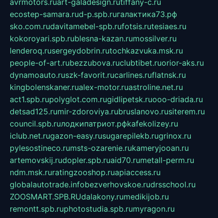
avrmotors.ru
art-galadesign.ru
tiffany-c.ru
ecostep-samara.ru
d-p.spb.ru
галактика73.рф
sko.com.ru
davitamebel-spb.ru
fotsis.ru
tesiaes.ru
kokoroyari.spb.ru
blesna-kazan.ru
mossilver.ru
lenderoq.ru
sergeydobrin.ru
tochkazvuka.msk.ru
people-of-art.ru
bezzubova.ru
clubtibet.ru
orior-aks.ru
dynamoauto.ru
szk-favorit.ru
carlines.ru
flatnsk.ru
kingbolenskaner.ru
alex-motor.ru
astroline.net.ru
act1.spb.ru
polyglot.com.ru
gidlipetsk.ru
ooo-driada.ru
detsad125.ru
mir-zdoroviya.ru
bruslanovo.ru
siterem.ru
council.spb.ru
лодкипатриот.рф
kafekolizey.ru
iclub.net.ru
gazon-easy.ru
sugarepilekb.ru
grinox.ru
pylesostineco.ru
msts-ozarenie.ru
kameryjooan.ru
artemovskij.ru
dopler.spb.ru
aid70.ru
metall-perm.ru
ndm.msk.ru
ratingzooshop.ru
apiaccess.ru
globalautotrade.info
bezverhovskoe.ru
drsschool.ru
ZOOSMART.SPB.RU
dalakony.ru
medikijob.ru
remontt.spb.ru
photostudia.spb.ru
myragon.ru