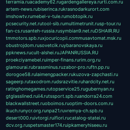
terramia.ru
academy62.ru
gardengallereya.ru
rti.com.ru
artem-news.ru
biserinca.ru
krasnodarkurort.com
imshowtv.ru
mebel-v-tule.ru
mobtopik.ru
pcsecurity.net.ru
tool-sib.ru
multimetrunit.ru
sp-tour.ru
fan-cs.ru
santeh-russia.ru
symbian9.net.ru
DSHAIR.RU
tmmotors.spb.ru
xjocuricopii.com
musavtomat.msk.ru
obustrojdom.ru
sovetcik.ru
ybaranovskaya.ru
ppknews.ru
cult-alshei.ru
JAPANRUSSIA.RU
proekciyamebel.ru
imper-finans.ru
rim.org.ru
glamourai.ru
brassminus.ru
zabor-pro.ru
ftn.pp.ru
dorogoe58.ru
laimengpacker.ru
kuzova-zapchasti.ru
sageerp.ru
taxodrom.ru
dsrazvitie.ru
hardcity.net.ru
ratinghomegames.ru
topservice25.ru
gubernyan.ru
gtglasslined.ru
ii4.ru
tssport.spb.ru
andorra24.com
blackwallstreet.ru
oboimos.ru
optim-doors.com.ru
ikuch.ru
nycr.org.ru
npa21.ru
vremya-ch.spb.ru
desert000.ru
ivtorgi.ru
ifiori.ru
catalog-statei.ru
dcv.org.ru
spetsmaster174.ru
ipkameryhiseeu.ru