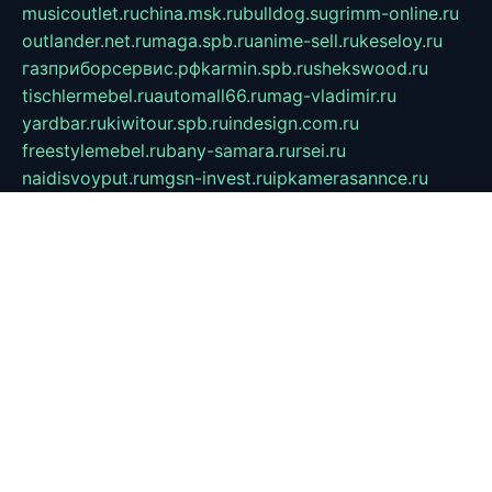
musicoutlet.ru
china.msk.ru
bulldog.su
grimm-online.ru
outlander.net.ru
maga.spb.ru
anime-sell.ru
keseloy.ru
газприборсервис.рф
karmin.spb.ru
shekswood.ru
tischlermebel.ru
automall66.ru
mag-vladimir.ru
yardbar.ru
kiwitour.spb.ru
indesign.com.ru
freestylemebel.ru
bany-samara.ru
rsei.ru
naidisvoyput.ru
mgsn-invest.ru
ipkamerasannce.ru
alicante-house.ru
ibelka74.ru
cozyhouse.info
vlkargalev-studio.ru
700mb.ru
figura-ufa.ru
alina-live.ru
belarusiannews.ru
womenknow.ru
dos-vniimk.ru
sega.net.ru
dv.net.ru
phenomenonsofhistory.com
telesputnik.net.ru
wall.pp.ru
pylesosroidmi.ru
gtc-clan.ru
cligs.ru
bibikazap.ru
popova.org.ru
netwhistler.spb.ru
bellvil.ru
bonzon.ru
iss-vladik.ru
defiparis.net.ru
las-gryzas.ru
amku.ru
electednews.spb.ru
feather.org.ru
spar72.ru
tankiigri.ru
dominus.com.ru
ibtree.ru
sanykool.pp.ru
unixlib.org.ru
menatep.spb.ru
gartenterrassen.ru
printeka.ru