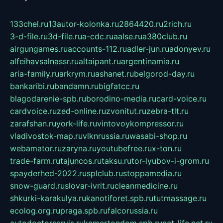
133chel.ru
13autor-kolonka.ru
2864420.ru
2rich.ru
3-d-file.ru
3d-file.ru
a-cdc.ru
aalse.ru
a380club.ru
airgungames.ru
accounts-112.ru
adler-jun.ru
adonyev.ru
alfeihavsalnassr.ru
altaipant.ru
argentinamia.ru
aria-family.ru
arkrym.ru
ashanet.ru
belgorod-day.ru
bankaribi.ru
bandamn.ru
bigfatcc.ru
blagodarenie-spb.ru
borodino-media.ru
card-voice.ru
cardvoice.ru
zed-online.ru
zvonitut.ru
zebra-tlt.ru
zarafshan.ru
york-life.ru
vintovoykompressor.ru
vladivostok-map.ru
vlknrussia.ru
wasabi-shop.ru
webamator.ru
zaryna.ru
youtubefree.ru
x-ton.ru
trade-farm.ru
tajuncos.ru
taksu.ru
tor-lyubov-i-grom.ru
spayderhed-2022.ru
splclub.ru
stoppamedia.ru
snow-guard.ru
slovar-ivrit.ru
cleanmedicine.ru
shkurki-karakulya.ru
kanotiforet.spb.ru
tutmassage.ru
ecolog.org.ru
praga.spb.ru
falcorussia.ru