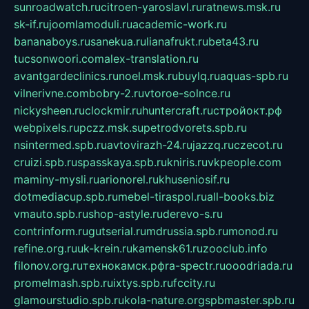
sunroadwatch.ru
citroen-yaroslavl.ru
ratnews.msk.ru
sk-if.ru
joomlamoduli.ru
academic-work.ru
bananaboys.ru
sanekua.ru
lianafrukt.ru
beta43.ru
tucsonwoori.com
alex-translation.ru
avantgardeclinics.ru
noel.msk.ru
buylq.ru
aquas-spb.ru
vilnerivne.com
bobry-2.ru
vtoroe-solnce.ru
nickysheen.ru
clockmir.ru
huntercraft.ru
стройокт.рф
webpixels.ru
pczz.msk.su
petrodvorets.spb.ru
nsintermed.spb.ru
avtovirazh-24.ru
jazzq.ru
czecot.ru
cruizi.spb.ru
spasskaya.spb.ru
kniris.ru
vkpeople.com
maminy-mysli.ru
arionorel.ru
khuseniosif.ru
dotmediacup.spb.ru
mebel-tiraspol.ru
all-books.biz
vmauto.spb.ru
shop-astyle.ru
derevo-s.ru
contrinform.ru
gutserial.ru
mdrussia.spb.ru
monod.ru
refine.org.ru
uk-krein.ru
kamensk61.ru
zooclub.info
filonov.org.ru
технокамск.рф
ra-spectr.ru
ooodriada.ru
promelmash.spb.ru
ixtys.spb.ru
fccity.ru
glamourstudio.spb.ru
kola-nature.org
spbmaster.spb.ru