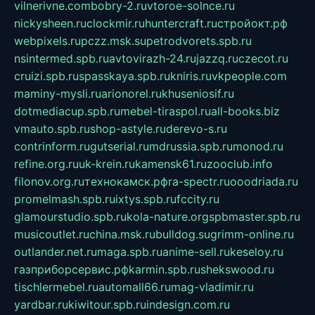
vilnerivne.com
bobry-2.ru
vtoroe-solnce.ru
nickysheen.ru
clockmir.ru
huntercraft.ru
стройокт.рф
webpixels.ru
pczz.msk.su
petrodvorets.spb.ru
nsintermed.spb.ru
avtovirazh-24.ru
jazzq.ru
czecot.ru
cruizi.spb.ru
spasskaya.spb.ru
kniris.ru
vkpeople.com
maminy-mysli.ru
arionorel.ru
khuseniosif.ru
dotmediacup.spb.ru
mebel-tiraspol.ru
all-books.biz
vmauto.spb.ru
shop-astyle.ru
derevo-s.ru
contrinform.ru
gutserial.ru
mdrussia.spb.ru
monod.ru
refine.org.ru
uk-krein.ru
kamensk61.ru
zooclub.info
filonov.org.ru
технокамск.рф
ra-spectr.ru
ooodriada.ru
promelmash.spb.ru
ixtys.spb.ru
fccity.ru
glamourstudio.spb.ru
kola-nature.org
spbmaster.spb.ru
musicoutlet.ru
china.msk.ru
bulldog.su
grimm-online.ru
outlander.net.ru
maga.spb.ru
anime-sell.ru
keseloy.ru
газприборсервис.рф
karmin.spb.ru
shekswood.ru
tischlermebel.ru
automall66.ru
mag-vladimir.ru
yardbar.ru
kiwitour.spb.ru
indesign.com.ru