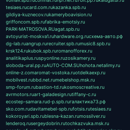
volnav.spb.ru
comnat.ru
npf.net.ru
7bit.pp.ru
kalugatur.ru
tesiaes.ru
card.com.ru
kazanka.spb.ru
gildiya-kuznecov.ru
kameryboavision.ru
griffoncom.spb.ru
fabrika-emotsiy.ru
PARK-MATROSOVA.RU
agat.spb.ru
avtoyurist-moskva1.ru
hardware.org.ru
схема-авто.рф
dg-lab.ru
angrup.ru
recruiter.spb.ru
music8.spb.ru
krsk124.ru
kubok.spb.ru
romanofforex.ru
analitikaplus.ru
spyonline.ru
zosikamery.ru
sloboda-ural.pp.ru
AUTO-COM.SU
hohota.net
alimy.ru
online-z.com
aromat-vostoka.ru
otdelkaexp.ru
mobilvest.ru
bbd.net.ru
mebelshop.msk.ru
smp-forum.ru
bastion-td.ru
kosmoscreative.ru
avrmotors.ru
art-galadesign.ru
tiffany-c.ru
ecostep-samara.ru
d-p.spb.ru
галактика73.рф
sko.com.ru
davitamebel-spb.ru
fotsis.ru
tesiaes.ru
kokoroyari.spb.ru
blesna-kazan.ru
mossilver.ru
lenderoq.ru
sergeydobrin.ru
tochkazvuka.msk.ru