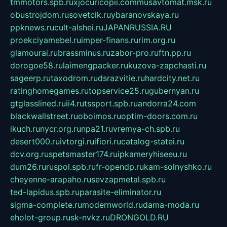
tmmotors.spb.ru
xjocuricopii.com
musavtomat.msk.ru
obustrojdom.ru
sovetcik.ru
ybaranovskaya.ru
ppknews.ru
cult-alshei.ru
JAPANRUSSIA.RU
proekciyamebel.ru
imper-finans.ru
rim.org.ru
glamourai.ru
brassminus.ru
zabor-pro.ru
ftn.pp.ru
dorogoe58.ru
laimengpacker.ru
kuzova-zapchasti.ru
sageerp.ru
taxodrom.ru
dsrazvitie.ru
hardcity.net.ru
ratinghomegames.ru
topservice25.ru
gubernyan.ru
gtglasslined.ru
ii4.ru
tssport.spb.ru
andorra24.com
blackwallstreet.ru
oboimos.ru
optim-doors.com.ru
ikuch.ru
nycr.org.ru
npa21.ru
vremya-ch.spb.ru
desert000.ru
ivtorgi.ru
ifiori.ru
catalog-statei.ru
dcv.org.ru
spetsmaster174.ru
ipkameryhiseeu.ru
dum26.ru
ruspol.spb.ru
fr-opendp.ru
kam-solnyshko.ru
cheyenne-arapaho.ru
sevzapmetal.spb.ru
ted-lapidus.spb.ru
parasite-eliminator.ru
sigma-complete.ru
modernworld.ru
dama-moda.ru
eholot-group.ru
sk-nvkz.ru
DRONGOLD.RU