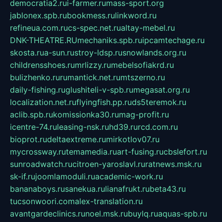
democratia2.ru
i-farmer.ru
mass-sport.org
jablonex.spb.ru
bookmess.ru
linkword.ru
refineua.com.ru
cs-spec.net.ru
altay-mebel.ru
DNK-THEATRE.RU
mechaniks.spb.ru
ipcamtechage.ru
skosta.ru
a-sun.ru
stroy-ldsp.ru
snowlands.org.ru
childrensshoes.ru
mrlizzy.ru
mebelsofiakrd.ru
bulizhenko.ru
rumantick.net.ru
mtszerno.ru
daily-fishing.ru
glushiteli-v-spb.ru
megasat.org.ru
localization.net.ru
flyingfish.pp.ru
ds5teremok.ru
aclib.spb.ru
komissionka30.ru
mag-profit.ru
icentre-74.ru
leasing-nsk.ru
hd39.ru
rcd.com.ru
bioprot.ru
deltaextreme.ru
mirkotlov07.ru
mycrossway.ru
temamedia.ru
art-fusing.ru
cbslefort.ru
sunroadwatch.ru
citroen-yaroslavl.ru
ratnews.msk.ru
sk-if.ru
joomlamoduli.ru
academic-work.ru
bananaboys.ru
sanekua.ru
lianafrukt.ru
beta43.ru
tucsonwoori.com
alex-translation.ru
avantgardeclinics.ru
noel.msk.ru
buylq.ru
aquas-spb.ru