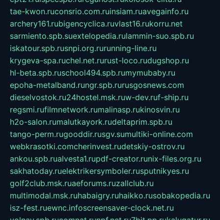
tae-kwon.ru
consrio.com.ru
insiam.ru
avegainfo.ru
archery161.ru
bigencyclica.ru
vlast16.ru
korru.net
sarmiento.spb.su
extelopedia.ru
lammin-suo.spb.ru
iskatour.spb.ru
snpi.org.ru
running-line.ru
krygeva-spa.ru
chel.net.ru
rust-loco.ru
dugshop.ru
hl-beta.spb.ru
school494.spb.ru
mymubaby.ru
epoha-metalband.ru
ngr.spb.ru
rusgosnews.com
dieselvostok.ru
24hostel.msk.ru
w-dev.ru
f-ship.ru
regsmi.ru
filmnetwork.ru
malinasp.ru
kinosvin.ru
h2o-salon.ru
malutkayork.ru
deltaprim.spb.ru
tango-perm.ru
gooddir.ru
sgv.su
multiki-online.com
webkrasotki.com
cherinvest.ru
detskiy-ostrov.ru
ankou.spb.ru
alvesta1.ru
pdf-creator.ru
nix-files.org.ru
sakhatoday.ru
elektrikersymboler.ru
sputnikyes.ru
golf2club.msk.ru
aeforums.ru
zallclub.ru
multimodal.msk.ru
habaigry.ru
haikko.ru
sobakopedia.ru
isz-fest.ru
ewnc.info
screensaver-clock.net.ru