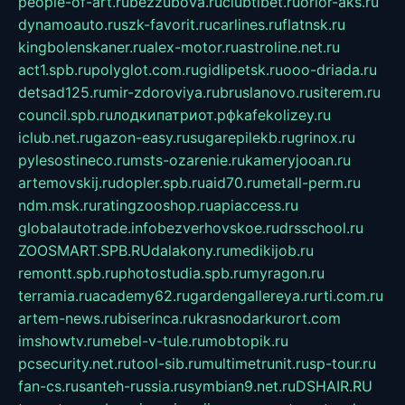
people-of-art.ru
bezzubova.ru
clubtibet.ru
orior-aks.ru
dynamoauto.ru
szk-favorit.ru
carlines.ru
flatnsk.ru
kingbolenskaner.ru
alex-motor.ru
astroline.net.ru
act1.spb.ru
polyglot.com.ru
gidlipetsk.ru
ooo-driada.ru
detsad125.ru
mir-zdoroviya.ru
bruslanovo.ru
siterem.ru
council.spb.ru
лодкипатриот.рф
kafekolizey.ru
iclub.net.ru
gazon-easy.ru
sugarepilekb.ru
grinox.ru
pylesostineco.ru
msts-ozarenie.ru
kameryjooan.ru
artemovskij.ru
dopler.spb.ru
aid70.ru
metall-perm.ru
ndm.msk.ru
ratingzooshop.ru
apiaccess.ru
globalautotrade.info
bezverhovskoe.ru
drsschool.ru
ZOOSMART.SPB.RU
dalakony.ru
medikijob.ru
remontt.spb.ru
photostudia.spb.ru
myragon.ru
terramia.ru
academy62.ru
gardengallereya.ru
rti.com.ru
artem-news.ru
biserinca.ru
krasnodarkurort.com
imshowtv.ru
mebel-v-tule.ru
mobtopik.ru
pcsecurity.net.ru
tool-sib.ru
multimetrunit.ru
sp-tour.ru
fan-cs.ru
santeh-russia.ru
symbian9.net.ru
DSHAIR.RU