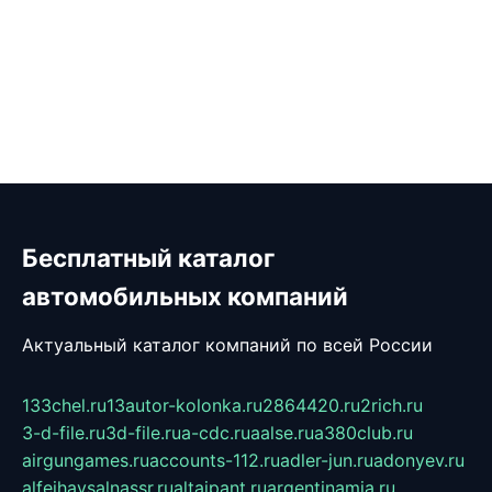
Бесплатный каталог
автомобильных компаний
Актуальный каталог компаний по всей России
133chel.ru
13autor-kolonka.ru
2864420.ru
2rich.ru
3-d-file.ru
3d-file.ru
a-cdc.ru
aalse.ru
a380club.ru
airgungames.ru
accounts-112.ru
adler-jun.ru
adonyev.ru
alfeihavsalnassr.ru
altaipant.ru
argentinamia.ru