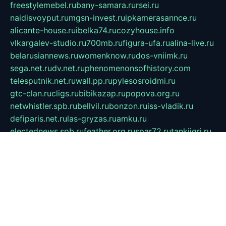
freestylemebel.ru
bany-samara.ru
rsei.ru
naidisvoyput.ru
mgsn-invest.ru
ipkamerasannce.ru
alicante-house.ru
ibelka74.ru
cozyhouse.info
vlkargalev-studio.ru
700mb.ru
figura-ufa.ru
alina-live.ru
belarusiannews.ru
womenknow.ru
dos-vniimk.ru
sega.net.ru
dv.net.ru
phenomenonsofhistory.com
telesputnik.net.ru
wall.pp.ru
pylesosroidmi.ru
gtc-clan.ru
cligs.ru
bibikazap.ru
popova.org.ru
netwhistler.spb.ru
bellvil.ru
bonzon.ru
iss-vladik.ru
defiparis.net.ru
las-gryzas.ru
amku.ru
electednews.spb.ru
feather.org.ru
spar72.ru
tankiigri.ru
dominus.com.ru
ibtree.ru
sanykool.pp.ru
unixlib.org.ru
menatep.spb.ru
gartenterrassen.ru
printeka.ru
skvozilka.com.ru
parkovka-pub.ru
lovemobi.ru
art-ru.ru
emulatorz.com.ru
alucomp.com.ru
tatforum.com.ru
alternativa-profi.ru
dermakler.ru
artsurvey.ru
aredir.ru
khimspas.ru
centr-maxi.ru
2018r.ru
bort-stomer-defort.ru
professional2.ru
gibsons.ru