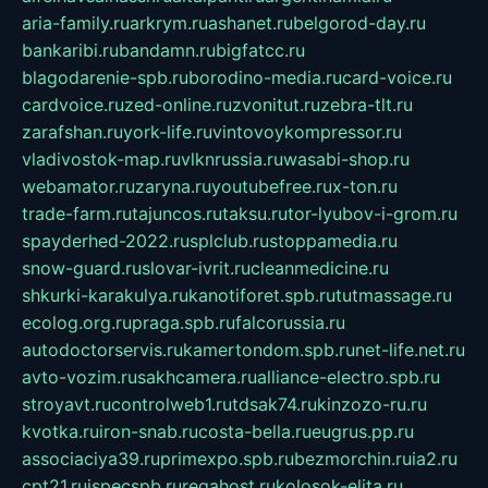
aria-family.ru
arkrym.ru
ashanet.ru
belgorod-day.ru
bankaribi.ru
bandamn.ru
bigfatcc.ru
blagodarenie-spb.ru
borodino-media.ru
card-voice.ru
cardvoice.ru
zed-online.ru
zvonitut.ru
zebra-tlt.ru
zarafshan.ru
york-life.ru
vintovoykompressor.ru
vladivostok-map.ru
vlknrussia.ru
wasabi-shop.ru
webamator.ru
zaryna.ru
youtubefree.ru
x-ton.ru
trade-farm.ru
tajuncos.ru
taksu.ru
tor-lyubov-i-grom.ru
spayderhed-2022.ru
splclub.ru
stoppamedia.ru
snow-guard.ru
slovar-ivrit.ru
cleanmedicine.ru
shkurki-karakulya.ru
kanotiforet.spb.ru
tutmassage.ru
ecolog.org.ru
praga.spb.ru
falcorussia.ru
autodoctorservis.ru
kamertondom.spb.ru
net-life.net.ru
avto-vozim.ru
sakhcamera.ru
alliance-electro.spb.ru
stroyavt.ru
controlweb1.ru
tdsak74.ru
kinzozo-ru.ru
kvotka.ru
iron-snab.ru
costa-bella.ru
eugrus.pp.ru
associaciya39.ru
primexpo.spb.ru
bezmorchin.ru
ia2.ru
cpt21.ru
ispecspb.ru
regahost.ru
kolosok-elita.ru