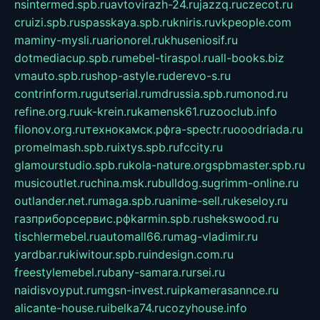
nsintermed.spb.ru
avtovirazh-24.ru
jazzq.ru
czecot.ru
cruizi.spb.ru
spasskaya.spb.ru
kniris.ru
vkpeople.com
maminy-mysli.ru
arionorel.ru
khuseniosif.ru
dotmediacup.spb.ru
mebel-tiraspol.ru
all-books.biz
vmauto.spb.ru
shop-astyle.ru
derevo-s.ru
contrinform.ru
gutserial.ru
mdrussia.spb.ru
monod.ru
refine.org.ru
uk-krein.ru
kamensk61.ru
zooclub.info
filonov.org.ru
технокамск.рф
ra-spectr.ru
ooodriada.ru
promelmash.spb.ru
ixtys.spb.ru
fccity.ru
glamourstudio.spb.ru
kola-nature.org
spbmaster.spb.ru
musicoutlet.ru
china.msk.ru
bulldog.su
grimm-online.ru
outlander.net.ru
maga.spb.ru
anime-sell.ru
keseloy.ru
газприборсервис.рф
karmin.spb.ru
shekswood.ru
tischlermebel.ru
automall66.ru
mag-vladimir.ru
yardbar.ru
kiwitour.spb.ru
indesign.com.ru
freestylemebel.ru
bany-samara.ru
rsei.ru
naidisvoyput.ru
mgsn-invest.ru
ipkamerasannce.ru
alicante-house.ru
ibelka74.ru
cozyhouse.info