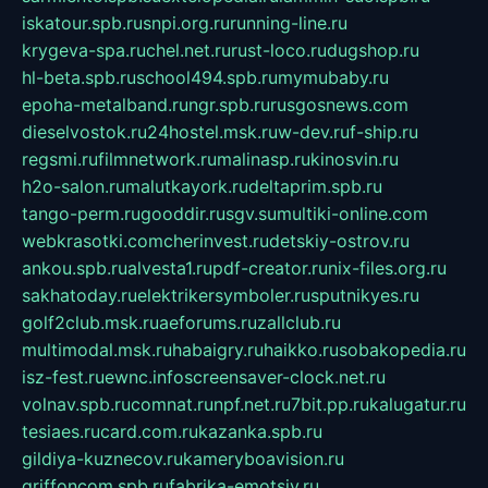
iskatour.spb.ru
snpi.org.ru
running-line.ru
krygeva-spa.ru
chel.net.ru
rust-loco.ru
dugshop.ru
hl-beta.spb.ru
school494.spb.ru
mymubaby.ru
epoha-metalband.ru
ngr.spb.ru
rusgosnews.com
dieselvostok.ru
24hostel.msk.ru
w-dev.ru
f-ship.ru
regsmi.ru
filmnetwork.ru
malinasp.ru
kinosvin.ru
h2o-salon.ru
malutkayork.ru
deltaprim.spb.ru
tango-perm.ru
gooddir.ru
sgv.su
multiki-online.com
webkrasotki.com
cherinvest.ru
detskiy-ostrov.ru
ankou.spb.ru
alvesta1.ru
pdf-creator.ru
nix-files.org.ru
sakhatoday.ru
elektrikersymboler.ru
sputnikyes.ru
golf2club.msk.ru
aeforums.ru
zallclub.ru
multimodal.msk.ru
habaigry.ru
haikko.ru
sobakopedia.ru
isz-fest.ru
ewnc.info
screensaver-clock.net.ru
volnav.spb.ru
comnat.ru
npf.net.ru
7bit.pp.ru
kalugatur.ru
tesiaes.ru
card.com.ru
kazanka.spb.ru
gildiya-kuznecov.ru
kameryboavision.ru
griffoncom.spb.ru
fabrika-emotsiy.ru