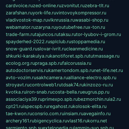
cardvoice.ru
zed-online.ru
zvonitut.ru
zebra-tlt.ru
zarafshan.ru
york-life.ru
vintovoykompressor.ru
vladivostok-map.ru
vlknrussia.ru
wasabi-shop.ru
webamator.ru
zaryna.ru
youtubefree.ru
x-ton.ru
trade-farm.ru
tajuncos.ru
taksu.ru
tor-lyubov-i-grom.ru
spayderhed-2022.ru
splclub.ru
stoppamedia.ru
snow-guard.ru
slovar-ivrit.ru
cleanmedicine.ru
shkurki-karakulya.ru
kanotiforet.spb.ru
tutmassage.ru
ecolog.org.ru
praga.spb.ru
falcorussia.ru
autodoctorservis.ru
kamertondom.spb.ru
net-life.net.ru
avto-vozim.ru
sakhcamera.ru
alliance-electro.spb.ru
stroyavt.ru
controlweb1.ru
tdsak74.ru
kinzozo-ru.ru
kvotka.ru
iron-snab.ru
costa-bella.ru
eugrus.pp.ru
associaciya39.ru
primexpo.spb.ru
bezmorchin.ru
ia2.ru
cpt21.ru
ispecspb.ru
regahost.ru
kolosok-elita.ru
tae-kwon.ru
consrio.com.ru
insiam.ru
avegainfo.ru
archery161.ru
bigencyclica.ru
vlast16.ru
korru.net
sarmiento.spb.su
extelopedia.ru
lammin-suo.spb.ru