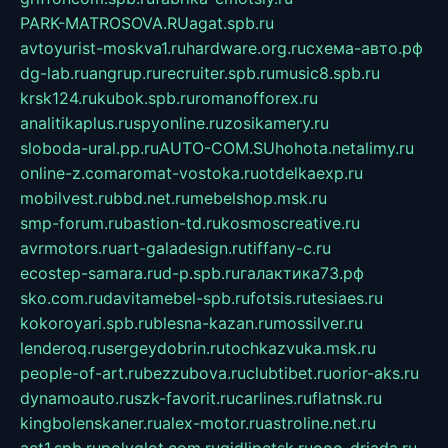
PARK-MATROSOVA.RU
agat.spb.ru
avtoyurist-moskva1.ru
hardware.org.ru
схема-авто.рф
dg-lab.ru
angrup.ru
recruiter.spb.ru
music8.spb.ru
krsk124.ru
kubok.spb.ru
romanofforex.ru
analitikaplus.ru
spyonline.ru
zosikamery.ru
sloboda-ural.pp.ru
AUTO-COM.SU
hohota.net
alimy.ru
online-z.com
aromat-vostoka.ru
otdelkaexp.ru
mobilvest.ru
bbd.net.ru
mebelshop.msk.ru
smp-forum.ru
bastion-td.ru
kosmoscreative.ru
avrmotors.ru
art-galadesign.ru
tiffany-c.ru
ecostep-samara.ru
d-p.spb.ru
галактика73.рф
sko.com.ru
davitamebel-spb.ru
fotsis.ru
tesiaes.ru
kokoroyari.spb.ru
blesna-kazan.ru
mossilver.ru
lenderoq.ru
sergeydobrin.ru
tochkazvuka.msk.ru
people-of-art.ru
bezzubova.ru
clubtibet.ru
orior-aks.ru
dynamoauto.ru
szk-favorit.ru
carlines.ru
flatnsk.ru
kingbolenskaner.ru
alex-motor.ru
astroline.net.ru
act1.spb.ru
polyglot.com.ru
gidlipetsk.ru
ooo-driada.ru