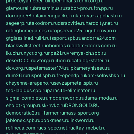
proekciyamebel.ru
imper-finans.ru
rim.org.ru
glamourai.ru
brassminus.ru
zabor-pro.ru
ftn.pp.ru
dorogoe58.ru
laimengpacker.ru
kuzova-zapchasti.ru
sageerp.ru
taxodrom.ru
dsrazvitie.ru
hardcity.net.ru
ratinghomegames.ru
topservice25.ru
gubernyan.ru
gtglasslined.ru
ii4.ru
tssport.spb.ru
andorra24.com
blackwallstreet.ru
oboimos.ru
optim-doors.com.ru
ikuch.ru
nycr.org.ru
npa21.ru
vremya-ch.spb.ru
desert000.ru
ivtorgi.ru
ifiori.ru
catalog-statei.ru
dcv.org.ru
spetsmaster174.ru
ipkameryhiseeu.ru
dum26.ru
ruspol.spb.ru
fr-opendp.ru
kam-solnyshko.ru
cheyenne-arapaho.ru
sevzapmetal.spb.ru
ted-lapidus.spb.ru
parasite-eliminator.ru
sigma-complete.ru
modernworld.ru
dama-moda.ru
eholot-group.ru
sk-nvkz.ru
DRONGOLD.RU
democratia2.ru
i-farmer.ru
mass-sport.org
jablonex.spb.ru
bookmess.ru
linkword.ru
refineua.com.ru
cs-spec.net.ru
altay-mebel.ru