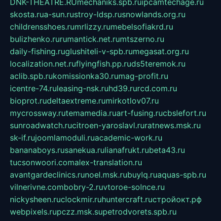
DNK-THEATRE.RU
mechaniks.spb.ru
ipcamtechage.ru
skosta.ru
a-sun.ru
stroy-ldsp.ru
snowlands.org.ru
childrensshoes.ru
mrlizzy.ru
mebelsofiakrd.ru
bulizhenko.ru
rumantick.net.ru
mtszerno.ru
daily-fishing.ru
glushiteli-v-spb.ru
megasat.org.ru
localization.net.ru
flyingfish.pp.ru
ds5teremok.ru
aclib.spb.ru
komissionka30.ru
mag-profit.ru
icentre-74.ru
leasing-nsk.ru
hd39.ru
rcd.com.ru
bioprot.ru
deltaextreme.ru
mirkotlov07.ru
mycrossway.ru
temamedia.ru
art-fusing.ru
cbslefort.ru
sunroadwatch.ru
citroen-yaroslavl.ru
ratnews.msk.ru
sk-if.ru
joomlamoduli.ru
academic-work.ru
bananaboys.ru
sanekua.ru
lianafrukt.ru
beta43.ru
tucsonwoori.com
alex-translation.ru
avantgardeclinics.ru
noel.msk.ru
buylq.ru
aquas-spb.ru
vilnerivne.com
bobry-2.ru
vtoroe-solnce.ru
nickysheen.ru
clockmir.ru
huntercraft.ru
стройокт.рф
webpixels.ru
pczz.msk.su
petrodvorets.spb.ru