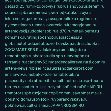
detsad125.ru
mir-zdoroviya.ru
bruslanovo.ru
siterem.ru
council.spb.ru
лодкипатриот.рф
kafekolizey.ru
iclub.net.ru
gazon-easy.ru
sugarepilekb.ru
grinox.ru
pylesostineco.ru
msts-ozarenie.ru
kameryjooan.ru
artemovskij.ru
dopler.spb.ru
aid70.ru
metall-perm.ru
ndm.msk.ru
ratingzooshop.ru
apiaccess.ru
globalautotrade.info
bezverhovskoe.ru
drsschool.ru
ZOOSMART.SPB.RU
dalakony.ru
medikijob.ru
remontt.spb.ru
photostudia.spb.ru
myragon.ru
terramia.ru
academy62.ru
gardengallereya.ru
rti.com.ru
artem-news.ru
biserinca.ru
krasnodarkurort.com
imshowtv.ru
mebel-v-tule.ru
mobtopik.ru
pcsecurity.net.ru
tool-sib.ru
multimetrunit.ru
sp-tour.ru
fan-cs.ru
santeh-russia.ru
symbian9.net.ru
DSHAIR.RU
tmmotors.spb.ru
xjocuricopii.com
musavtomat.msk.ru
obustrojdom.ru
sovetcik.ru
ybaranovskaya.ru
ppknews.ru
cult-alshei.ru
JAPANRUSSIA.RU