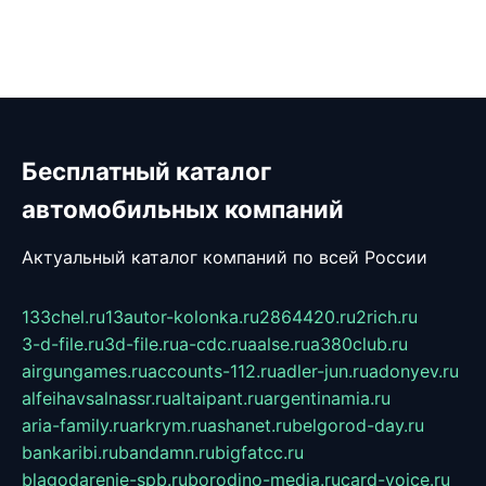
Бесплатный каталог
автомобильных компаний
Актуальный каталог компаний по всей России
133chel.ru
13autor-kolonka.ru
2864420.ru
2rich.ru
3-d-file.ru
3d-file.ru
a-cdc.ru
aalse.ru
a380club.ru
airgungames.ru
accounts-112.ru
adler-jun.ru
adonyev.ru
alfeihavsalnassr.ru
altaipant.ru
argentinamia.ru
aria-family.ru
arkrym.ru
ashanet.ru
belgorod-day.ru
bankaribi.ru
bandamn.ru
bigfatcc.ru
blagodarenie-spb.ru
borodino-media.ru
card-voice.ru