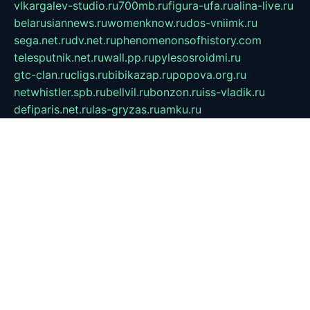
vlkargalev-studio.ru
700mb.ru
figura-ufa.ru
alina-live.ru
belarusiannews.ru
womenknow.ru
dos-vniimk.ru
sega.net.ru
dv.net.ru
phenomenonsofhistory.com
telesputnik.net.ru
wall.pp.ru
pylesosroidmi.ru
gtc-clan.ru
cligs.ru
bibikazap.ru
popova.org.ru
netwhistler.spb.ru
bellvil.ru
bonzon.ru
iss-vladik.ru
defiparis.net.ru
las-gryzas.ru
amku.ru
electednews.spb.ru
feather.org.ru
spar72.ru
tankiigri.ru
dominus.com.ru
ibtree.ru
sanykool.pp.ru
unixlib.org.ru
menatep.spb.ru
gartenterrassen.ru
printeka.ru
skvozilka.com.ru
parkovka-pub.ru
lovemobi.ru
art-ru.ru
emulatorz.com.ru
alucomp.com.ru
tatforum.com.ru
alternativa-profi.ru
dermakler.ru
artsurvey.ru
aredir.ru
khimspas.ru
centr-maxi.ru
2018r.ru
bort-stomer-defort.ru
professional2.ru
gibsons.ru
artselena.ru
art-pilot.ru
ingredient.spb.ru
npfpolimer.spb.ru
argentum.spb.ru
hom-edu.ru
af-num.ru
cashadvanceamericasev.org
trexp.spb.ru