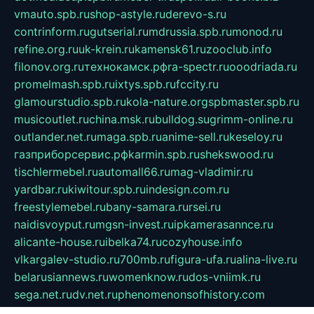
vmauto.spb.ru
shop-astyle.ru
derevo-s.ru
contrinform.ru
gutserial.ru
mdrussia.spb.ru
monod.ru
refine.org.ru
uk-krein.ru
kamensk61.ru
zooclub.info
filonov.org.ru
технокамск.рф
ra-spectr.ru
ooodriada.ru
promelmash.spb.ru
ixtys.spb.ru
fccity.ru
glamourstudio.spb.ru
kola-nature.org
spbmaster.spb.ru
musicoutlet.ru
china.msk.ru
bulldog.su
grimm-online.ru
outlander.net.ru
maga.spb.ru
anime-sell.ru
keseloy.ru
газприборсервис.рф
karmin.spb.ru
shekswood.ru
tischlermebel.ru
automall66.ru
mag-vladimir.ru
yardbar.ru
kiwitour.spb.ru
indesign.com.ru
freestylemebel.ru
bany-samara.ru
rsei.ru
naidisvoyput.ru
mgsn-invest.ru
ipkamerasannce.ru
alicante-house.ru
ibelka74.ru
cozyhouse.info
vlkargalev-studio.ru
700mb.ru
figura-ufa.ru
alina-live.ru
belarusiannews.ru
womenknow.ru
dos-vniimk.ru
sega.net.ru
dv.net.ru
phenomenonsofhistory.com
telesputnik.net.ru
wall.pp.ru
pylesosroidmi.ru