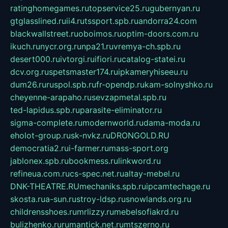
ratinghomegames.ru
topservice25.ru
gubernyan.ru
gtglasslined.ru
ii4.ru
tssport.spb.ru
andorra24.com
blackwallstreet.ru
oboimos.ru
optim-doors.com.ru
ikuch.ru
nycr.org.ru
npa21.ru
vremya-ch.spb.ru
desert000.ru
ivtorgi.ru
ifiori.ru
catalog-statei.ru
dcv.org.ru
spetsmaster174.ru
ipkameryhiseeu.ru
dum26.ru
ruspol.spb.ru
fr-opendp.ru
kam-solnyshko.ru
cheyenne-arapaho.ru
sevzapmetal.spb.ru
ted-lapidus.spb.ru
parasite-eliminator.ru
sigma-complete.ru
modernworld.ru
dama-moda.ru
eholot-group.ru
sk-nvkz.ru
DRONGOLD.RU
democratia2.ru
i-farmer.ru
mass-sport.org
jablonex.spb.ru
bookmess.ru
linkword.ru
refineua.com.ru
cs-spec.net.ru
altay-mebel.ru
DNK-THEATRE.RU
mechaniks.spb.ru
ipcamtechage.ru
skosta.ru
a-sun.ru
stroy-ldsp.ru
snowlands.org.ru
childrensshoes.ru
mrlizzy.ru
mebelsofiakrd.ru
bulizhenko.ru
rumantick.net.ru
mtszerno.ru