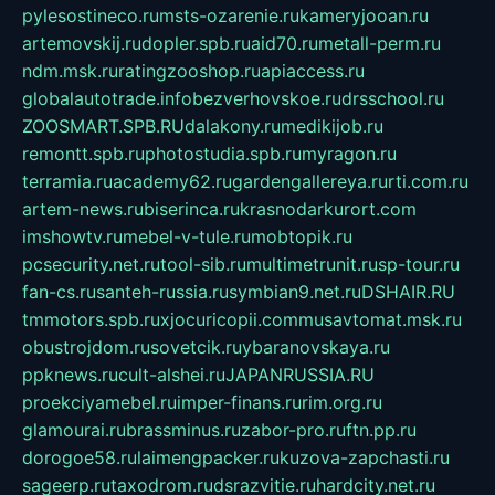
pylesostineco.ru
msts-ozarenie.ru
kameryjooan.ru
artemovskij.ru
dopler.spb.ru
aid70.ru
metall-perm.ru
ndm.msk.ru
ratingzooshop.ru
apiaccess.ru
globalautotrade.info
bezverhovskoe.ru
drsschool.ru
ZOOSMART.SPB.RU
dalakony.ru
medikijob.ru
remontt.spb.ru
photostudia.spb.ru
myragon.ru
terramia.ru
academy62.ru
gardengallereya.ru
rti.com.ru
artem-news.ru
biserinca.ru
krasnodarkurort.com
imshowtv.ru
mebel-v-tule.ru
mobtopik.ru
pcsecurity.net.ru
tool-sib.ru
multimetrunit.ru
sp-tour.ru
fan-cs.ru
santeh-russia.ru
symbian9.net.ru
DSHAIR.RU
tmmotors.spb.ru
xjocuricopii.com
musavtomat.msk.ru
obustrojdom.ru
sovetcik.ru
ybaranovskaya.ru
ppknews.ru
cult-alshei.ru
JAPANRUSSIA.RU
proekciyamebel.ru
imper-finans.ru
rim.org.ru
glamourai.ru
brassminus.ru
zabor-pro.ru
ftn.pp.ru
dorogoe58.ru
laimengpacker.ru
kuzova-zapchasti.ru
sageerp.ru
taxodrom.ru
dsrazvitie.ru
hardcity.net.ru