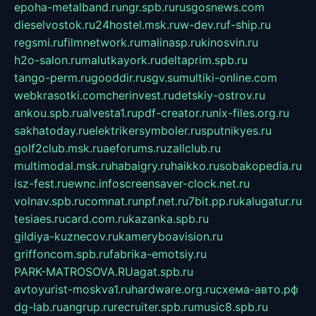
epoha-metalband.ru
ngr.spb.ru
rusgosnews.com
dieselvostok.ru
24hostel.msk.ru
w-dev.ru
f-ship.ru
regsmi.ru
filmnetwork.ru
malinasp.ru
kinosvin.ru
h2o-salon.ru
malutkayork.ru
deltaprim.spb.ru
tango-perm.ru
gooddir.ru
sgv.su
multiki-online.com
webkrasotki.com
cherinvest.ru
detskiy-ostrov.ru
ankou.spb.ru
alvesta1.ru
pdf-creator.ru
nix-files.org.ru
sakhatoday.ru
elektrikersymboler.ru
sputnikyes.ru
golf2club.msk.ru
aeforums.ru
zallclub.ru
multimodal.msk.ru
habaigry.ru
haikko.ru
sobakopedia.ru
isz-fest.ru
ewnc.info
screensaver-clock.net.ru
volnav.spb.ru
comnat.ru
npf.net.ru
7bit.pp.ru
kalugatur.ru
tesiaes.ru
card.com.ru
kazanka.spb.ru
gildiya-kuznecov.ru
kameryboavision.ru
griffoncom.spb.ru
fabrika-emotsiy.ru
PARK-MATROSOVA.RU
agat.spb.ru
avtoyurist-moskva1.ru
hardware.org.ru
схема-авто.рф
dg-lab.ru
angrup.ru
recruiter.spb.ru
music8.spb.ru