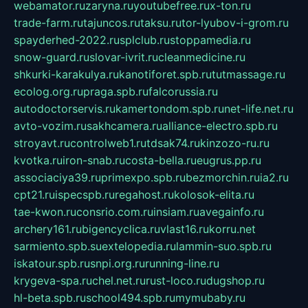
webamator.ru
zaryna.ru
youtubefree.ru
x-ton.ru
trade-farm.ru
tajuncos.ru
taksu.ru
tor-lyubov-i-grom.ru
spayderhed-2022.ru
splclub.ru
stoppamedia.ru
snow-guard.ru
slovar-ivrit.ru
cleanmedicine.ru
shkurki-karakulya.ru
kanotiforet.spb.ru
tutmassage.ru
ecolog.org.ru
praga.spb.ru
falcorussia.ru
autodoctorservis.ru
kamertondom.spb.ru
net-life.net.ru
avto-vozim.ru
sakhcamera.ru
alliance-electro.spb.ru
stroyavt.ru
controlweb1.ru
tdsak74.ru
kinzozo-ru.ru
kvotka.ru
iron-snab.ru
costa-bella.ru
eugrus.pp.ru
associaciya39.ru
primexpo.spb.ru
bezmorchin.ru
ia2.ru
cpt21.ru
ispecspb.ru
regahost.ru
kolosok-elita.ru
tae-kwon.ru
consrio.com.ru
insiam.ru
avegainfo.ru
archery161.ru
bigencyclica.ru
vlast16.ru
korru.net
sarmiento.spb.su
extelopedia.ru
lammin-suo.spb.ru
iskatour.spb.ru
snpi.org.ru
running-line.ru
krygeva-spa.ru
chel.net.ru
rust-loco.ru
dugshop.ru
hl-beta.spb.ru
school494.spb.ru
mymubaby.ru