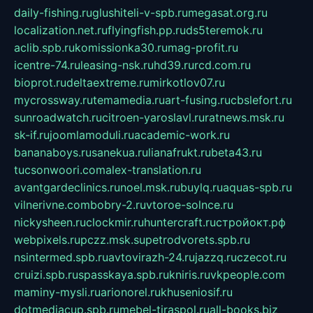
daily-fishing.ru
glushiteli-v-spb.ru
megasat.org.ru
localization.net.ru
flyingfish.pp.ru
ds5teremok.ru
aclib.spb.ru
komissionka30.ru
mag-profit.ru
icentre-74.ru
leasing-nsk.ru
hd39.ru
rcd.com.ru
bioprot.ru
deltaextreme.ru
mirkotlov07.ru
mycrossway.ru
temamedia.ru
art-fusing.ru
cbslefort.ru
sunroadwatch.ru
citroen-yaroslavl.ru
ratnews.msk.ru
sk-if.ru
joomlamoduli.ru
academic-work.ru
bananaboys.ru
sanekua.ru
lianafrukt.ru
beta43.ru
tucsonwoori.com
alex-translation.ru
avantgardeclinics.ru
noel.msk.ru
buylq.ru
aquas-spb.ru
vilnerivne.com
bobry-2.ru
vtoroe-solnce.ru
nickysheen.ru
clockmir.ru
huntercraft.ru
стройокт.рф
webpixels.ru
pczz.msk.su
petrodvorets.spb.ru
nsintermed.spb.ru
avtovirazh-24.ru
jazzq.ru
czecot.ru
cruizi.spb.ru
spasskaya.spb.ru
kniris.ru
vkpeople.com
maminy-mysli.ru
arionorel.ru
khuseniosif.ru
dotmediacup.spb.ru
mebel-tiraspol.ru
all-books.biz