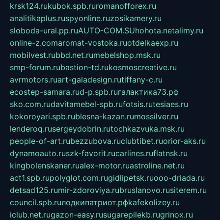
krsk124.ru
kubok.spb.ru
romanofforex.ru
analitikaplus.ru
spyonline.ru
zosikamery.ru
sloboda-ural.pp.ru
AUTO-COM.SU
hohota.net
alimy.ru
online-z.com
aromat-vostoka.ru
otdelkaexp.ru
mobilvest.ru
bbd.net.ru
mebelshop.msk.ru
smp-forum.ru
bastion-td.ru
kosmoscreative.ru
avrmotors.ru
art-galadesign.ru
tiffany-c.ru
ecostep-samara.ru
d-p.spb.ru
галактика73.рф
sko.com.ru
davitamebel-spb.ru
fotsis.ru
tesiaes.ru
kokoroyari.spb.ru
blesna-kazan.ru
mossilver.ru
lenderoq.ru
sergeydobrin.ru
tochkazvuka.msk.ru
people-of-art.ru
bezzubova.ru
clubtibet.ru
orior-aks.ru
dynamoauto.ru
szk-favorit.ru
carlines.ru
flatnsk.ru
kingbolenskaner.ru
alex-motor.ru
astroline.net.ru
act1.spb.ru
polyglot.com.ru
gidlipetsk.ru
ooo-driada.ru
detsad125.ru
mir-zdoroviya.ru
bruslanovo.ru
siterem.ru
council.spb.ru
лодкипатриот.рф
kafekolizey.ru
iclub.net.ru
gazon-easy.ru
sugarepilekb.ru
grinox.ru