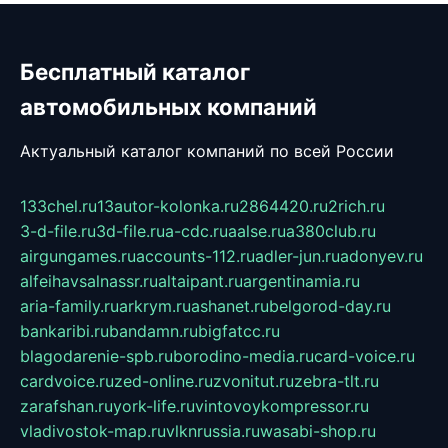
Бесплатный каталог
автомобильных компаний
Актуальный каталог компаний по всей России
133chel.ru
13autor-kolonka.ru
2864420.ru
2rich.ru
3-d-file.ru
3d-file.ru
a-cdc.ru
aalse.ru
a380club.ru
airgungames.ru
accounts-112.ru
adler-jun.ru
adonyev.ru
alfeihavsalnassr.ru
altaipant.ru
argentinamia.ru
aria-family.ru
arkrym.ru
ashanet.ru
belgorod-day.ru
bankaribi.ru
bandamn.ru
bigfatcc.ru
blagodarenie-spb.ru
borodino-media.ru
card-voice.ru
cardvoice.ru
zed-online.ru
zvonitut.ru
zebra-tlt.ru
zarafshan.ru
york-life.ru
vintovoykompressor.ru
vladivostok-map.ru
vlknrussia.ru
wasabi-shop.ru