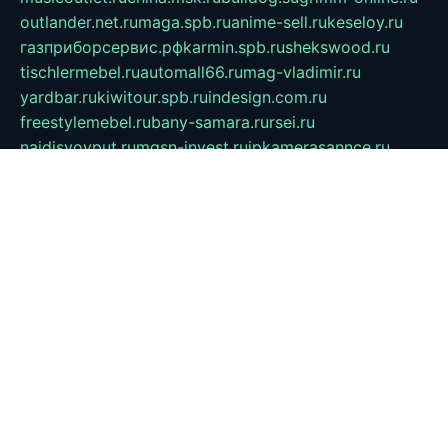
outlander.net.ru
maga.spb.ru
anime-sell.ru
keseloy.ru
газприборсервис.рф
karmin.spb.ru
shekswood.ru
tischlermebel.ru
automall66.ru
mag-vladimir.ru
yardbar.ru
kiwitour.spb.ru
indesign.com.ru
freestylemebel.ru
bany-samara.ru
rsei.ru
naidisvoyput.ru
mgsn-invest.ru
ipkamerasannce.ru
alicante-house.ru
ibelka74.ru
cozyhouse.info
vlkargalev-studio.ru
700mb.ru
figura-ufa.ru
alina-live.ru
belarusiannews.ru
womenknow.ru
dos-vniimk.ru
sega.net.ru
dv.net.ru
phenomenonsofhistory.com
telesputnik.net.ru
wall.pp.ru
pylesosroidmi.ru
gtc-clan.ru
cligs.ru
bibikazap.ru
popova.org.ru
netwhistler.spb.ru
bellvil.ru
bonzon.ru
iss-vladik.ru
defiparis.net.ru
las-gryzas.ru
amku.ru
electednews.spb.ru
feather.org.ru
spar72.ru
tankiigri.ru
dominus.com.ru
ibtree.ru
sanykool.pp.ru
unixlib.org.ru
menatep.spb.ru
gartenterrassen.ru
printeka.ru
skvozilka.com.ru
parkovka-pub.ru
lovemobi.ru
art-ru.ru