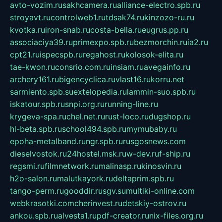
avto-vozim.ru
sakhcamera.ru
alliance-electro.spb.ru
stroyavt.ru
controlweb1.ru
tdsak74.ru
kinzozo-ru.ru
kvotka.ru
iron-snab.ru
costa-bella.ru
eugrus.pp.ru
associaciya39.ru
primexpo.spb.ru
bezmorchin.ru
ia2.ru
cpt21.ru
ispecspb.ru
regahost.ru
kolosok-elita.ru
tae-kwon.ru
consrio.com.ru
insiam.ru
avegainfo.ru
archery161.ru
bigencyclica.ru
vlast16.ru
korru.net
sarmiento.spb.su
extelopedia.ru
lammin-suo.spb.ru
iskatour.spb.ru
snpi.org.ru
running-line.ru
krygeva-spa.ru
chel.net.ru
rust-loco.ru
dugshop.ru
hl-beta.spb.ru
school494.spb.ru
mymubaby.ru
epoha-metalband.ru
ngr.spb.ru
rusgosnews.com
dieselvostok.ru
24hostel.msk.ru
w-dev.ru
f-ship.ru
regsmi.ru
filmnetwork.ru
malinasp.ru
kinosvin.ru
h2o-salon.ru
malutkayork.ru
deltaprim.spb.ru
tango-perm.ru
gooddir.ru
sgv.su
multiki-online.com
webkrasotki.com
cherinvest.ru
detskiy-ostrov.ru
ankou.spb.ru
alvesta1.ru
pdf-creator.ru
nix-files.org.ru