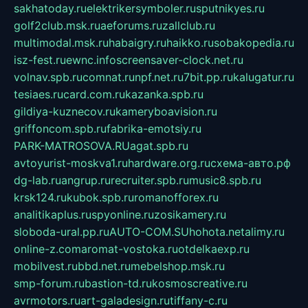
sakhatoday.ru
elektrikersymboler.ru
sputnikyes.ru
golf2club.msk.ru
aeforums.ru
zallclub.ru
multimodal.msk.ru
habaigry.ru
haikko.ru
sobakopedia.ru
isz-fest.ru
ewnc.info
screensaver-clock.net.ru
volnav.spb.ru
comnat.ru
npf.net.ru
7bit.pp.ru
kalugatur.ru
tesiaes.ru
card.com.ru
kazanka.spb.ru
gildiya-kuznecov.ru
kameryboavision.ru
griffoncom.spb.ru
fabrika-emotsiy.ru
PARK-MATROSOVA.RU
agat.spb.ru
avtoyurist-moskva1.ru
hardware.org.ru
схема-авто.рф
dg-lab.ru
angrup.ru
recruiter.spb.ru
music8.spb.ru
krsk124.ru
kubok.spb.ru
romanofforex.ru
analitikaplus.ru
spyonline.ru
zosikamery.ru
sloboda-ural.pp.ru
AUTO-COM.SU
hohota.net
alimy.ru
online-z.com
aromat-vostoka.ru
otdelkaexp.ru
mobilvest.ru
bbd.net.ru
mebelshop.msk.ru
smp-forum.ru
bastion-td.ru
kosmoscreative.ru
avrmotors.ru
art-galadesign.ru
tiffany-c.ru