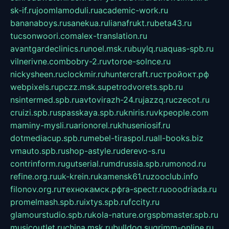
sk-if.ru
joomlamoduli.ru
academic-work.ru
bananaboys.ru
sanekua.ru
lianafrukt.ru
beta43.ru
tucsonwoori.com
alex-translation.ru
avantgardeclinics.ru
noel.msk.ru
buylq.ru
aquas-spb.ru
vilnerivne.com
bobry-2.ru
vtoroe-solnce.ru
nickysheen.ru
clockmir.ru
huntercraft.ru
стройокт.рф
webpixels.ru
pczz.msk.su
petrodvorets.spb.ru
nsintermed.spb.ru
avtovirazh-24.ru
jazzq.ru
czecot.ru
cruizi.spb.ru
spasskaya.spb.ru
kniris.ru
vkpeople.com
maminy-mysli.ru
arionorel.ru
khuseniosif.ru
dotmediacup.spb.ru
mebel-tiraspol.ru
all-books.biz
vmauto.spb.ru
shop-astyle.ru
derevo-s.ru
contrinform.ru
gutserial.ru
mdrussia.spb.ru
monod.ru
refine.org.ru
uk-krein.ru
kamensk61.ru
zooclub.info
filonov.org.ru
технокамск.рф
ra-spectr.ru
ooodriada.ru
promelmash.spb.ru
ixtys.spb.ru
fccity.ru
glamourstudio.spb.ru
kola-nature.org
spbmaster.spb.ru
musicoutlet.ru
china.msk.ru
bulldog.su
grimm-online.ru