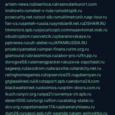
artem-news.ru
biserinca.ru
krasnodarkurort.com
imshowtv.ru
mebel-v-tule.ru
mobtopik.ru
pcsecurity.net.ru
tool-sib.ru
multimetrunit.ru
sp-tour.ru
fan-cs.ru
santeh-russia.ru
symbian9.net.ru
DSHAIR.RU
tmmotors.spb.ru
xjocuricopii.com
musavtomat.msk.ru
obustrojdom.ru
sovetcik.ru
ybaranovskaya.ru
ppknews.ru
cult-alshei.ru
JAPANRUSSIA.RU
proekciyamebel.ru
imper-finans.ru
rim.org.ru
glamourai.ru
brassminus.ru
zabor-pro.ru
ftn.pp.ru
dorogoe58.ru
laimengpacker.ru
kuzova-zapchasti.ru
sageerp.ru
taxodrom.ru
dsrazvitie.ru
hardcity.net.ru
ratinghomegames.ru
topservice25.ru
gubernyan.ru
gtglasslined.ru
ii4.ru
tssport.spb.ru
andorra24.com
blackwallstreet.ru
oboimos.ru
optim-doors.com.ru
ikuch.ru
nycr.org.ru
npa21.ru
vremya-ch.spb.ru
desert000.ru
ivtorgi.ru
ifiori.ru
catalog-statei.ru
dcv.org.ru
spetsmaster174.ru
ipkameryhiseeu.ru
dum26.ru
ruspol.spb.ru
fr-opendp.ru
kam-solnyshko.ru