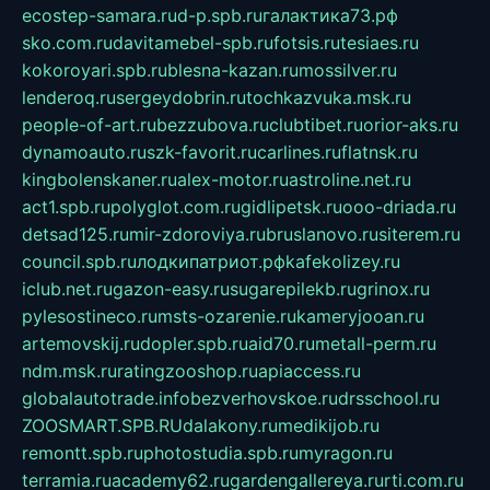
ecostep-samara.ru
d-p.spb.ru
галактика73.рф
sko.com.ru
davitamebel-spb.ru
fotsis.ru
tesiaes.ru
kokoroyari.spb.ru
blesna-kazan.ru
mossilver.ru
lenderoq.ru
sergeydobrin.ru
tochkazvuka.msk.ru
people-of-art.ru
bezzubova.ru
clubtibet.ru
orior-aks.ru
dynamoauto.ru
szk-favorit.ru
carlines.ru
flatnsk.ru
kingbolenskaner.ru
alex-motor.ru
astroline.net.ru
act1.spb.ru
polyglot.com.ru
gidlipetsk.ru
ooo-driada.ru
detsad125.ru
mir-zdoroviya.ru
bruslanovo.ru
siterem.ru
council.spb.ru
лодкипатриот.рф
kafekolizey.ru
iclub.net.ru
gazon-easy.ru
sugarepilekb.ru
grinox.ru
pylesostineco.ru
msts-ozarenie.ru
kameryjooan.ru
artemovskij.ru
dopler.spb.ru
aid70.ru
metall-perm.ru
ndm.msk.ru
ratingzooshop.ru
apiaccess.ru
globalautotrade.info
bezverhovskoe.ru
drsschool.ru
ZOOSMART.SPB.RU
dalakony.ru
medikijob.ru
remontt.spb.ru
photostudia.spb.ru
myragon.ru
terramia.ru
academy62.ru
gardengallereya.ru
rti.com.ru