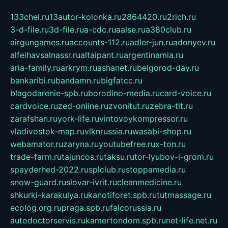
133chel.ru
13autor-kolonka.ru
2864420.ru
2rich.ru
3-d-file.ru
3d-file.ru
a-cdc.ru
aalse.ru
a380club.ru
airgungames.ru
accounts-112.ru
adler-jun.ru
adonyev.ru
alfeihavsalnassr.ru
altaipant.ru
argentinamia.ru
aria-family.ru
arkrym.ru
ashanet.ru
belgorod-day.ru
bankaribi.ru
bandamn.ru
bigfatcc.ru
blagodarenie-spb.ru
borodino-media.ru
card-voice.ru
cardvoice.ru
zed-online.ru
zvonitut.ru
zebra-tlt.ru
zarafshan.ru
york-life.ru
vintovoykompressor.ru
vladivostok-map.ru
vlknrussia.ru
wasabi-shop.ru
webamator.ru
zaryna.ru
youtubefree.ru
x-ton.ru
trade-farm.ru
tajuncos.ru
taksu.ru
tor-lyubov-i-grom.ru
spayderhed-2022.ru
splclub.ru
stoppamedia.ru
snow-guard.ru
slovar-ivrit.ru
cleanmedicine.ru
shkurki-karakulya.ru
kanotiforet.spb.ru
tutmassage.ru
ecolog.org.ru
praga.spb.ru
falcorussia.ru
autodoctorservis.ru
kamertondom.spb.ru
net-life.net.ru