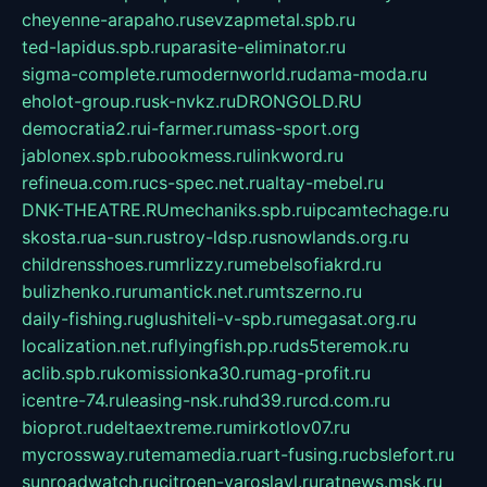
cheyenne-arapaho.ru
sevzapmetal.spb.ru
ted-lapidus.spb.ru
parasite-eliminator.ru
sigma-complete.ru
modernworld.ru
dama-moda.ru
eholot-group.ru
sk-nvkz.ru
DRONGOLD.RU
democratia2.ru
i-farmer.ru
mass-sport.org
jablonex.spb.ru
bookmess.ru
linkword.ru
refineua.com.ru
cs-spec.net.ru
altay-mebel.ru
DNK-THEATRE.RU
mechaniks.spb.ru
ipcamtechage.ru
skosta.ru
a-sun.ru
stroy-ldsp.ru
snowlands.org.ru
childrensshoes.ru
mrlizzy.ru
mebelsofiakrd.ru
bulizhenko.ru
rumantick.net.ru
mtszerno.ru
daily-fishing.ru
glushiteli-v-spb.ru
megasat.org.ru
localization.net.ru
flyingfish.pp.ru
ds5teremok.ru
aclib.spb.ru
komissionka30.ru
mag-profit.ru
icentre-74.ru
leasing-nsk.ru
hd39.ru
rcd.com.ru
bioprot.ru
deltaextreme.ru
mirkotlov07.ru
mycrossway.ru
temamedia.ru
art-fusing.ru
cbslefort.ru
sunroadwatch.ru
citroen-yaroslavl.ru
ratnews.msk.ru