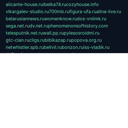
alicante-house.ru
ibelka74.ru
cozyhouse.info
vlkargalev-studio.ru
700mb.ru
figura-ufa.ru
alina-live.ru
belarusiannews.ru
womenknow.ru
dos-vniimk.ru
sega.net.ru
dv.net.ru
phenomenonsofhistory.com
telesputnik.net.ru
wall.pp.ru
pylesosroidmi.ru
gtc-clan.ru
cligs.ru
bibikazap.ru
popova.org.ru
netwhistler.spb.ru
bellvil.ru
bonzon.ru
iss-vladik.ru
defiparis.net.ru
las-gryzas.ru
amku.ru
electednews.spb.ru
feather.org.ru
spar72.ru
tankiigri.ru
dominus.com.ru
ibtree.ru
sanykool.pp.ru
unixlib.org.ru
menatep.spb.ru
gartenterrassen.ru
printeka.ru
skvozilka.com.ru
parkovka-pub.ru
lovemobi.ru
art-ru.ru
emulatorz.com.ru
alucomp.com.ru
tatforum.com.ru
alternativa-profi.ru
dermakler.ru
artsurvey.ru
aredir.ru
khimspas.ru
centr-maxi.ru
2018r.ru
bort-stomer-defort.ru
professional2.ru
gibsons.ru
artselena.ru
art-pilot.ru
ingredient.spb.ru
npfpolimer.spb.ru
argentum.spb.ru
hom-edu.ru