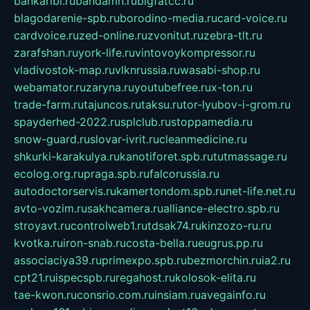
bankaribi.ru
bandamn.ru
bigfatcc.ru
blagodarenie-spb.ru
borodino-media.ru
card-voice.ru
cardvoice.ru
zed-online.ru
zvonitut.ru
zebra-tlt.ru
zarafshan.ru
york-life.ru
vintovoykompressor.ru
vladivostok-map.ru
vlknrussia.ru
wasabi-shop.ru
webamator.ru
zaryna.ru
youtubefree.ru
x-ton.ru
trade-farm.ru
tajuncos.ru
taksu.ru
tor-lyubov-i-grom.ru
spayderhed-2022.ru
splclub.ru
stoppamedia.ru
snow-guard.ru
slovar-ivrit.ru
cleanmedicine.ru
shkurki-karakulya.ru
kanotiforet.spb.ru
tutmassage.ru
ecolog.org.ru
praga.spb.ru
falcorussia.ru
autodoctorservis.ru
kamertondom.spb.ru
net-life.net.ru
avto-vozim.ru
sakhcamera.ru
alliance-electro.spb.ru
stroyavt.ru
controlweb1.ru
tdsak74.ru
kinzozo-ru.ru
kvotka.ru
iron-snab.ru
costa-bella.ru
eugrus.pp.ru
associaciya39.ru
primexpo.spb.ru
bezmorchin.ru
ia2.ru
cpt21.ru
ispecspb.ru
regahost.ru
kolosok-elita.ru
tae-kwon.ru
consrio.com.ru
insiam.ru
avegainfo.ru