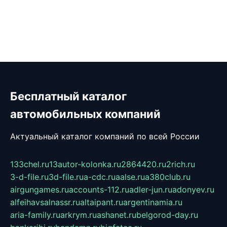
Бесплатный каталог
автомобильных компаний
Актуальный каталог компаний по всей России
133chel.ru
13autor-kolonka.ru
2864420.ru
2rich.ru
3-d-file.ru
3d-file.ru
a-cdc.ru
aalse.ru
a380club.ru
airgungames.ru
accounts-112.ru
adler-jun.ru
adonyev.ru
alfeihavsalnassr.ru
altaipant.ru
argentinamia.ru
aria-family.ru
arkrym.ru
ashanet.ru
belgorod-day.ru