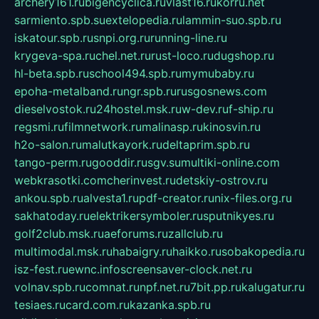
archery161.ru
bigencyclica.ru
vlast16.ru
korru.net
sarmiento.spb.su
extelopedia.ru
lammin-suo.spb.ru
iskatour.spb.ru
snpi.org.ru
running-line.ru
krygeva-spa.ru
chel.net.ru
rust-loco.ru
dugshop.ru
hl-beta.spb.ru
school494.spb.ru
mymubaby.ru
epoha-metalband.ru
ngr.spb.ru
rusgosnews.com
dieselvostok.ru
24hostel.msk.ru
w-dev.ru
f-ship.ru
regsmi.ru
filmnetwork.ru
malinasp.ru
kinosvin.ru
h2o-salon.ru
malutkayork.ru
deltaprim.spb.ru
tango-perm.ru
gooddir.ru
sgv.su
multiki-online.com
webkrasotki.com
cherinvest.ru
detskiy-ostrov.ru
ankou.spb.ru
alvesta1.ru
pdf-creator.ru
nix-files.org.ru
sakhatoday.ru
elektrikersymboler.ru
sputnikyes.ru
golf2club.msk.ru
aeforums.ru
zallclub.ru
multimodal.msk.ru
habaigry.ru
haikko.ru
sobakopedia.ru
isz-fest.ru
ewnc.info
screensaver-clock.net.ru
volnav.spb.ru
comnat.ru
npf.net.ru
7bit.pp.ru
kalugatur.ru
tesiaes.ru
card.com.ru
kazanka.spb.ru