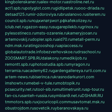
kingbolenskaner.ru
alex-motor.ru
astroline.net.ru
act1.spb.ru
polyglot.com.ru
gidlipetsk.ru
ooo-driada.ru
detsad125.ru
mir-zdoroviya.ru
bruslanovo.ru
siterem.ru
council.spb.ru
лодкипатриот.рф
kafekolizey.ru
iclub.net.ru
gazon-easy.ru
sugarepilekb.ru
grinox.ru
pylesostineco.ru
msts-ozarenie.ru
kameryjooan.ru
artemovskij.ru
dopler.spb.ru
aid70.ru
metall-perm.ru
ndm.msk.ru
ratingzooshop.ru
apiaccess.ru
globalautotrade.info
bezverhovskoe.ru
drsschool.ru
ZOOSMART.SPB.RU
dalakony.ru
medikijob.ru
remontt.spb.ru
photostudia.spb.ru
myragon.ru
terramia.ru
academy62.ru
gardengallereya.ru
rti.com.ru
artem-news.ru
biserinca.ru
krasnodarkurort.com
imshowtv.ru
mebel-v-tule.ru
mobtopik.ru
pcsecurity.net.ru
tool-sib.ru
multimetrunit.ru
sp-tour.ru
fan-cs.ru
santeh-russia.ru
symbian9.net.ru
DSHAIR.RU
tmmotors.spb.ru
xjocuricopii.com
musavtomat.msk.ru
obustrojdom.ru
sovetcik.ru
ybaranovskaya.ru