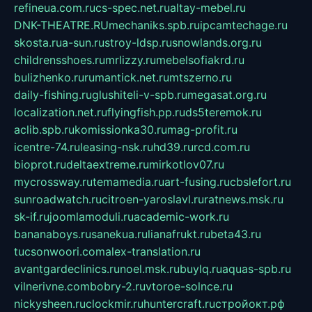
refineua.com.ru
cs-spec.net.ru
altay-mebel.ru
DNK-THEATRE.RU
mechaniks.spb.ru
ipcamtechage.ru
skosta.ru
a-sun.ru
stroy-ldsp.ru
snowlands.org.ru
childrensshoes.ru
mrlizzy.ru
mebelsofiakrd.ru
bulizhenko.ru
rumantick.net.ru
mtszerno.ru
daily-fishing.ru
glushiteli-v-spb.ru
megasat.org.ru
localization.net.ru
flyingfish.pp.ru
ds5teremok.ru
aclib.spb.ru
komissionka30.ru
mag-profit.ru
icentre-74.ru
leasing-nsk.ru
hd39.ru
rcd.com.ru
bioprot.ru
deltaextreme.ru
mirkotlov07.ru
mycrossway.ru
temamedia.ru
art-fusing.ru
cbslefort.ru
sunroadwatch.ru
citroen-yaroslavl.ru
ratnews.msk.ru
sk-if.ru
joomlamoduli.ru
academic-work.ru
bananaboys.ru
sanekua.ru
lianafrukt.ru
beta43.ru
tucsonwoori.com
alex-translation.ru
avantgardeclinics.ru
noel.msk.ru
buylq.ru
aquas-spb.ru
vilnerivne.com
bobry-2.ru
vtoroe-solnce.ru
nickysheen.ru
clockmir.ru
huntercraft.ru
стройокт.рф