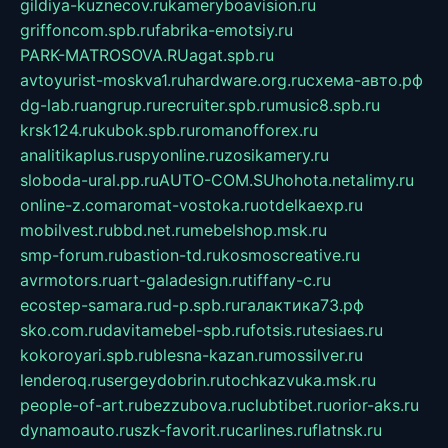
gildiya-kuznecov.ru
kameryboavision.ru
griffoncom.spb.ru
fabrika-emotsiy.ru
PARK-MATROSOVA.RU
agat.spb.ru
avtoyurist-moskva1.ru
hardware.org.ru
схема-авто.рф
dg-lab.ru
angrup.ru
recruiter.spb.ru
music8.spb.ru
krsk124.ru
kubok.spb.ru
romanofforex.ru
analitikaplus.ru
spyonline.ru
zosikamery.ru
sloboda-ural.pp.ru
AUTO-COM.SU
hohota.net
alimy.ru
online-z.com
aromat-vostoka.ru
otdelkaexp.ru
mobilvest.ru
bbd.net.ru
mebelshop.msk.ru
smp-forum.ru
bastion-td.ru
kosmoscreative.ru
avrmotors.ru
art-galadesign.ru
tiffany-c.ru
ecostep-samara.ru
d-p.spb.ru
галактика73.рф
sko.com.ru
davitamebel-spb.ru
fotsis.ru
tesiaes.ru
kokoroyari.spb.ru
blesna-kazan.ru
mossilver.ru
lenderoq.ru
sergeydobrin.ru
tochkazvuka.msk.ru
people-of-art.ru
bezzubova.ru
clubtibet.ru
orior-aks.ru
dynamoauto.ru
szk-favorit.ru
carlines.ru
flatnsk.ru