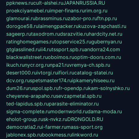
ppknews.ru
cult-alshei.ru
JAPANRUSSIA.RU
proekciyamebel.ru
imper-finans.ru
rim.org.ru
glamourai.ru
brassminus.ru
zabor-pro.ru
ftn.pp.ru
dorogoe58.ru
laimengpacker.ru
kuzova-zapchasti.ru
sageerp.ru
taxodrom.ru
dsrazvitie.ru
hardcity.net.ru
ratinghomegames.ru
topservice25.ru
gubernyan.ru
gtglasslined.ru
ii4.ru
tssport.spb.ru
andorra24.com
blackwallstreet.ru
oboimos.ru
optim-doors.com.ru
ikuch.ru
nycr.org.ru
npa21.ru
vremya-ch.spb.ru
desert000.ru
ivtorgi.ru
ifiori.ru
catalog-statei.ru
dcv.org.ru
spetsmaster174.ru
ipkameryhiseeu.ru
dum26.ru
ruspol.spb.ru
fr-opendp.ru
kam-solnyshko.ru
cheyenne-arapaho.ru
sevzapmetal.spb.ru
ted-lapidus.spb.ru
parasite-eliminator.ru
sigma-complete.ru
modernworld.ru
dama-moda.ru
eholot-group.ru
sk-nvkz.ru
DRONGOLD.RU
democratia2.ru
i-farmer.ru
mass-sport.org
jablonex.spb.ru
bookmess.ru
linkword.ru