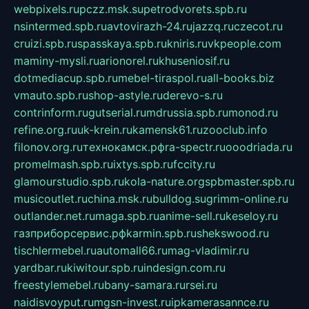
webpixels.ru
pczz.msk.su
petrodvorets.spb.ru
nsintermed.spb.ru
avtovirazh-24.ru
jazzq.ru
czecot.ru
cruizi.spb.ru
spasskaya.spb.ru
kniris.ru
vkpeople.com
maminy-mysli.ru
arionorel.ru
khuseniosif.ru
dotmediacup.spb.ru
mebel-tiraspol.ru
all-books.biz
vmauto.spb.ru
shop-astyle.ru
derevo-s.ru
contrinform.ru
gutserial.ru
mdrussia.spb.ru
monod.ru
refine.org.ru
uk-krein.ru
kamensk61.ru
zooclub.info
filonov.org.ru
технокамск.рф
ra-spectr.ru
ooodriada.ru
promelmash.spb.ru
ixtys.spb.ru
fccity.ru
glamourstudio.spb.ru
kola-nature.org
spbmaster.spb.ru
musicoutlet.ru
china.msk.ru
bulldog.su
grimm-online.ru
outlander.net.ru
maga.spb.ru
anime-sell.ru
keseloy.ru
газприборсервис.рф
karmin.spb.ru
shekswood.ru
tischlermebel.ru
automall66.ru
mag-vladimir.ru
yardbar.ru
kiwitour.spb.ru
indesign.com.ru
freestylemebel.ru
bany-samara.ru
rsei.ru
naidisvoyput.ru
mgsn-invest.ru
ipkamerasannce.ru