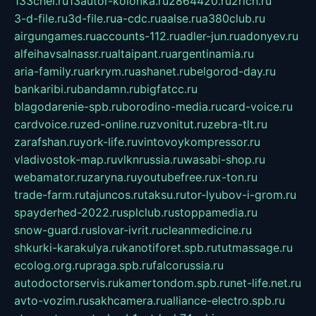
133chel.ru
13autor-kolonka.ru
2864420.ru
2rich.ru
3-d-file.ru
3d-file.ru
a-cdc.ru
aalse.ru
a380club.ru
airgungames.ru
accounts-112.ru
adler-jun.ru
adonyev.ru
alfeihavsalnassr.ru
altaipant.ru
argentinamia.ru
aria-family.ru
arkrym.ru
ashanet.ru
belgorod-day.ru
bankaribi.ru
bandamn.ru
bigfatcc.ru
blagodarenie-spb.ru
borodino-media.ru
card-voice.ru
cardvoice.ru
zed-online.ru
zvonitut.ru
zebra-tlt.ru
zarafshan.ru
york-life.ru
vintovoykompressor.ru
vladivostok-map.ru
vlknrussia.ru
wasabi-shop.ru
webamator.ru
zaryna.ru
youtubefree.ru
x-ton.ru
trade-farm.ru
tajuncos.ru
taksu.ru
tor-lyubov-i-grom.ru
spayderhed-2022.ru
splclub.ru
stoppamedia.ru
snow-guard.ru
slovar-ivrit.ru
cleanmedicine.ru
shkurki-karakulya.ru
kanotiforet.spb.ru
tutmassage.ru
ecolog.org.ru
praga.spb.ru
falcorussia.ru
autodoctorservis.ru
kamertondom.spb.ru
net-life.net.ru
avto-vozim.ru
sakhcamera.ru
alliance-electro.spb.ru