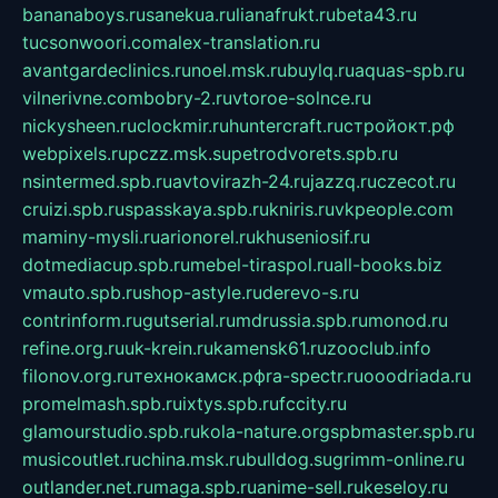
bananaboys.ru
sanekua.ru
lianafrukt.ru
beta43.ru
tucsonwoori.com
alex-translation.ru
avantgardeclinics.ru
noel.msk.ru
buylq.ru
aquas-spb.ru
vilnerivne.com
bobry-2.ru
vtoroe-solnce.ru
nickysheen.ru
clockmir.ru
huntercraft.ru
стройокт.рф
webpixels.ru
pczz.msk.su
petrodvorets.spb.ru
nsintermed.spb.ru
avtovirazh-24.ru
jazzq.ru
czecot.ru
cruizi.spb.ru
spasskaya.spb.ru
kniris.ru
vkpeople.com
maminy-mysli.ru
arionorel.ru
khuseniosif.ru
dotmediacup.spb.ru
mebel-tiraspol.ru
all-books.biz
vmauto.spb.ru
shop-astyle.ru
derevo-s.ru
contrinform.ru
gutserial.ru
mdrussia.spb.ru
monod.ru
refine.org.ru
uk-krein.ru
kamensk61.ru
zooclub.info
filonov.org.ru
технокамск.рф
ra-spectr.ru
ooodriada.ru
promelmash.spb.ru
ixtys.spb.ru
fccity.ru
glamourstudio.spb.ru
kola-nature.org
spbmaster.spb.ru
musicoutlet.ru
china.msk.ru
bulldog.su
grimm-online.ru
outlander.net.ru
maga.spb.ru
anime-sell.ru
keseloy.ru