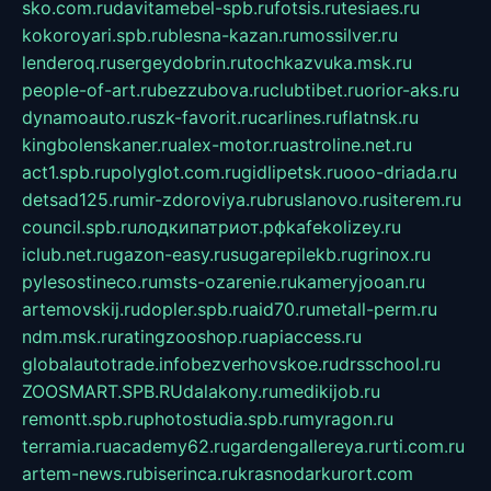
sko.com.ru
davitamebel-spb.ru
fotsis.ru
tesiaes.ru
kokoroyari.spb.ru
blesna-kazan.ru
mossilver.ru
lenderoq.ru
sergeydobrin.ru
tochkazvuka.msk.ru
people-of-art.ru
bezzubova.ru
clubtibet.ru
orior-aks.ru
dynamoauto.ru
szk-favorit.ru
carlines.ru
flatnsk.ru
kingbolenskaner.ru
alex-motor.ru
astroline.net.ru
act1.spb.ru
polyglot.com.ru
gidlipetsk.ru
ooo-driada.ru
detsad125.ru
mir-zdoroviya.ru
bruslanovo.ru
siterem.ru
council.spb.ru
лодкипатриот.рф
kafekolizey.ru
iclub.net.ru
gazon-easy.ru
sugarepilekb.ru
grinox.ru
pylesostineco.ru
msts-ozarenie.ru
kameryjooan.ru
artemovskij.ru
dopler.spb.ru
aid70.ru
metall-perm.ru
ndm.msk.ru
ratingzooshop.ru
apiaccess.ru
globalautotrade.info
bezverhovskoe.ru
drsschool.ru
ZOOSMART.SPB.RU
dalakony.ru
medikijob.ru
remontt.spb.ru
photostudia.spb.ru
myragon.ru
terramia.ru
academy62.ru
gardengallereya.ru
rti.com.ru
artem-news.ru
biserinca.ru
krasnodarkurort.com