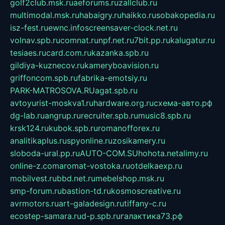
golf2club.msk.ru
aeforums.ru
zallclub.ru
multimodal.msk.ru
habaigry.ru
haikko.ru
sobakopedia.ru
isz-fest.ru
ewnc.info
screensaver-clock.net.ru
volnav.spb.ru
comnat.ru
npf.net.ru
7bit.pp.ru
kalugatur.ru
tesiaes.ru
card.com.ru
kazanka.spb.ru
gildiya-kuznecov.ru
kameryboavision.ru
griffoncom.spb.ru
fabrika-emotsiy.ru
PARK-MATROSOVA.RU
agat.spb.ru
avtoyurist-moskva1.ru
hardware.org.ru
схема-авто.рф
dg-lab.ru
angrup.ru
recruiter.spb.ru
music8.spb.ru
krsk124.ru
kubok.spb.ru
romanofforex.ru
analitikaplus.ru
spyonline.ru
zosikamery.ru
sloboda-ural.pp.ru
AUTO-COM.SU
hohota.net
alimy.ru
online-z.com
aromat-vostoka.ru
otdelkaexp.ru
mobilvest.ru
bbd.net.ru
mebelshop.msk.ru
smp-forum.ru
bastion-td.ru
kosmoscreative.ru
avrmotors.ru
art-galadesign.ru
tiffany-c.ru
ecostep-samara.ru
d-p.spb.ru
галактика73.рф