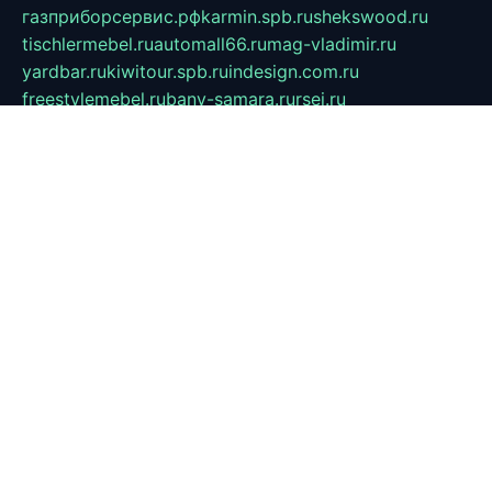
газприборсервис.рф
karmin.spb.ru
shekswood.ru
tischlermebel.ru
automall66.ru
mag-vladimir.ru
yardbar.ru
kiwitour.spb.ru
indesign.com.ru
freestylemebel.ru
bany-samara.ru
rsei.ru
naidisvoyput.ru
mgsn-invest.ru
ipkamerasannce.ru
alicante-house.ru
ibelka74.ru
cozyhouse.info
vlkargalev-studio.ru
700mb.ru
figura-ufa.ru
alina-live.ru
belarusiannews.ru
womenknow.ru
dos-vniimk.ru
sega.net.ru
dv.net.ru
phenomenonsofhistory.com
telesputnik.net.ru
wall.pp.ru
pylesosroidmi.ru
gtc-clan.ru
cligs.ru
bibikazap.ru
popova.org.ru
netwhistler.spb.ru
bellvil.ru
bonzon.ru
iss-vladik.ru
defiparis.net.ru
las-gryzas.ru
amku.ru
electednews.spb.ru
feather.org.ru
spar72.ru
tankiigri.ru
dominus.com.ru
ibtree.ru
sanykool.pp.ru
unixlib.org.ru
menatep.spb.ru
gartenterrassen.ru
printeka.ru
skvozilka.com.ru
parkovka-pub.ru
lovemobi.ru
art-ru.ru
emulatorz.com.ru
alucomp.com.ru
tatforum.com.ru