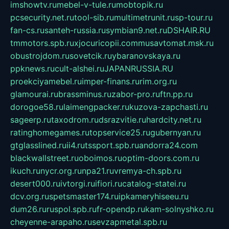
imshowtv.ru
mebel-v-tule.ru
mobtopik.ru
pcsecurity.net.ru
tool-sib.ru
multimetrunit.ru
sp-tour.ru
fan-cs.ru
santeh-russia.ru
symbian9.net.ru
DSHAIR.RU
tmmotors.spb.ru
xjocuricopii.com
musavtomat.msk.ru
obustrojdom.ru
sovetcik.ru
ybaranovskaya.ru
ppknews.ru
cult-alshei.ru
JAPANRUSSIA.RU
proekciyamebel.ru
imper-finans.ru
rim.org.ru
glamourai.ru
brassminus.ru
zabor-pro.ru
ftn.pp.ru
dorogoe58.ru
laimengpacker.ru
kuzova-zapchasti.ru
sageerp.ru
taxodrom.ru
dsrazvitie.ru
hardcity.net.ru
ratinghomegames.ru
topservice25.ru
gubernyan.ru
gtglasslined.ru
ii4.ru
tssport.spb.ru
andorra24.com
blackwallstreet.ru
oboimos.ru
optim-doors.com.ru
ikuch.ru
nycr.org.ru
npa21.ru
vremya-ch.spb.ru
desert000.ru
ivtorgi.ru
ifiori.ru
catalog-statei.ru
dcv.org.ru
spetsmaster174.ru
ipkameryhiseeu.ru
dum26.ru
ruspol.spb.ru
fr-opendp.ru
kam-solnyshko.ru
cheyenne-arapaho.ru
sevzapmetal.spb.ru