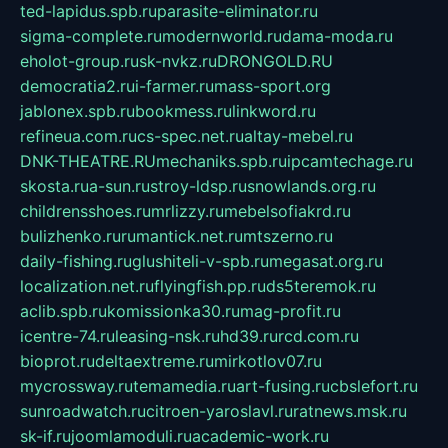
ted-lapidus.spb.ru
parasite-eliminator.ru
sigma-complete.ru
modernworld.ru
dama-moda.ru
eholot-group.ru
sk-nvkz.ru
DRONGOLD.RU
democratia2.ru
i-farmer.ru
mass-sport.org
jablonex.spb.ru
bookmess.ru
linkword.ru
refineua.com.ru
cs-spec.net.ru
altay-mebel.ru
DNK-THEATRE.RU
mechaniks.spb.ru
ipcamtechage.ru
skosta.ru
a-sun.ru
stroy-ldsp.ru
snowlands.org.ru
childrensshoes.ru
mrlizzy.ru
mebelsofiakrd.ru
bulizhenko.ru
rumantick.net.ru
mtszerno.ru
daily-fishing.ru
glushiteli-v-spb.ru
megasat.org.ru
localization.net.ru
flyingfish.pp.ru
ds5teremok.ru
aclib.spb.ru
komissionka30.ru
mag-profit.ru
icentre-74.ru
leasing-nsk.ru
hd39.ru
rcd.com.ru
bioprot.ru
deltaextreme.ru
mirkotlov07.ru
mycrossway.ru
temamedia.ru
art-fusing.ru
cbslefort.ru
sunroadwatch.ru
citroen-yaroslavl.ru
ratnews.msk.ru
sk-if.ru
joomlamoduli.ru
academic-work.ru