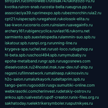
stroyavt.ru
controlweb1.ru
tdsak74.ru
kinzozo-ru.ru
kvotka.ru
iron-snab.ru
costa-bella.ru
eugrus.pp.ru
associaciya39.ru
primexpo.spb.ru
bezmorchin.ru
ia2.ru
cpt21.ru
ispecspb.ru
regahost.ru
kolosok-elita.ru
tae-kwon.ru
consrio.com.ru
insiam.ru
avegainfo.ru
archery161.ru
bigencyclica.ru
vlast16.ru
korru.net
sarmiento.spb.su
extelopedia.ru
lammin-suo.spb.ru
iskatour.spb.ru
snpi.org.ru
running-line.ru
krygeva-spa.ru
chel.net.ru
rust-loco.ru
dugshop.ru
hl-beta.spb.ru
school494.spb.ru
mymubaby.ru
epoha-metalband.ru
ngr.spb.ru
rusgosnews.com
dieselvostok.ru
24hostel.msk.ru
w-dev.ru
f-ship.ru
regsmi.ru
filmnetwork.ru
malinasp.ru
kinosvin.ru
h2o-salon.ru
malutkayork.ru
deltaprim.spb.ru
tango-perm.ru
gooddir.ru
sgv.su
multiki-online.com
webkrasotki.com
cherinvest.ru
detskiy-ostrov.ru
ankou.spb.ru
alvesta1.ru
pdf-creator.ru
nix-files.org.ru
sakhatoday.ru
elektrikersymboler.ru
sputnikyes.ru