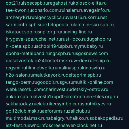
cpt21.ru
ispecspb.ru
regahost.ru
kolosok-elita.ru
tae-kwon.ru
consrio.com.ru
insiam.ru
avegainfo.ru
archery161.ru
bigencyclica.ru
vlast16.ru
korru.net
sarmiento.spb.su
extelopedia.ru
lammin-suo.spb.ru
iskatour.spb.ru
snpi.org.ru
running-line.ru
krygeva-spa.ru
chel.net.ru
rust-loco.ru
dugshop.ru
hl-beta.spb.ru
school494.spb.ru
mymubaby.ru
epoha-metalband.ru
ngr.spb.ru
rusgosnews.com
dieselvostok.ru
24hostel.msk.ru
w-dev.ru
f-ship.ru
regsmi.ru
filmnetwork.ru
malinasp.ru
kinosvin.ru
h2o-salon.ru
malutkayork.ru
deltaprim.spb.ru
tango-perm.ru
gooddir.ru
sgv.su
multiki-online.com
webkrasotki.com
cherinvest.ru
detskiy-ostrov.ru
ankou.spb.ru
alvesta1.ru
pdf-creator.ru
nix-files.org.ru
sakhatoday.ru
elektrikersymboler.ru
sputnikyes.ru
golf2club.msk.ru
aeforums.ru
zallclub.ru
multimodal.msk.ru
habaigry.ru
haikko.ru
sobakopedia.ru
isz-fest.ru
ewnc.info
screensaver-clock.net.ru