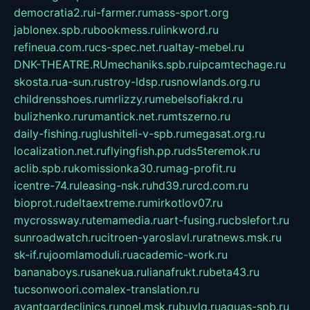
democratia2.ru
i-farmer.ru
mass-sport.org
jablonex.spb.ru
bookmess.ru
linkword.ru
refineua.com.ru
cs-spec.net.ru
altay-mebel.ru
DNK-THEATRE.RU
mechaniks.spb.ru
ipcamtechage.ru
skosta.ru
a-sun.ru
stroy-ldsp.ru
snowlands.org.ru
childrensshoes.ru
mrlizzy.ru
mebelsofiakrd.ru
bulizhenko.ru
rumantick.net.ru
mtszerno.ru
daily-fishing.ru
glushiteli-v-spb.ru
megasat.org.ru
localization.net.ru
flyingfish.pp.ru
ds5teremok.ru
aclib.spb.ru
komissionka30.ru
mag-profit.ru
icentre-74.ru
leasing-nsk.ru
hd39.ru
rcd.com.ru
bioprot.ru
deltaextreme.ru
mirkotlov07.ru
mycrossway.ru
temamedia.ru
art-fusing.ru
cbslefort.ru
sunroadwatch.ru
citroen-yaroslavl.ru
ratnews.msk.ru
sk-if.ru
joomlamoduli.ru
academic-work.ru
bananaboys.ru
sanekua.ru
lianafrukt.ru
beta43.ru
tucsonwoori.com
alex-translation.ru
avantgardeclinics.ru
noel.msk.ru
buylq.ru
aquas-spb.ru