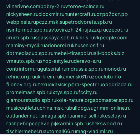
vilnerivne.com
bobry-2.ru
vtoroe-solnce.ru
nickysheen.ru
clockmir.ru
huntercraft.ru
стройокт.рф
webpixels.ru
pczz.msk.su
petrodvorets.spb.ru
nsintermed.spb.ru
avtovirazh-24.ru
jazzq.ru
czecot.ru
cruizi.spb.ru
spasskaya.spb.ru
kniris.ru
vkpeople.com
maminy-mysli.ru
arionorel.ru
khuseniosif.ru
dotmediacup.spb.ru
mebel-tiraspol.ru
all-books.biz
vmauto.spb.ru
shop-astyle.ru
derevo-s.ru
contrinform.ru
gutserial.ru
mdrussia.spb.ru
monod.ru
refine.org.ru
uk-krein.ru
kamensk61.ru
zooclub.info
filonov.org.ru
технокамск.рф
ra-spectr.ru
ooodriada.ru
promelmash.spb.ru
ixtys.spb.ru
fccity.ru
glamourstudio.spb.ru
kola-nature.org
spbmaster.spb.ru
musicoutlet.ru
china.msk.ru
bulldog.su
grimm-online.ru
outlander.net.ru
maga.spb.ru
anime-sell.ru
keseloy.ru
газприборсервис.рф
karmin.spb.ru
shekswood.ru
tischlermebel.ru
automall66.ru
mag-vladimir.ru
yardbar.ru
kiwitour.spb.ru
indesign.com.ru