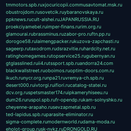
tmmotors.spb.ru
xjocuricopii.com
musavtomat.msk.ru
obustrojdom.ru
sovetcik.ru
ybaranovskaya.ru
ppknews.ru
cult-alshei.ru
JAPANRUSSIA.RU
proekciyamebel.ru
imper-finans.ru
rim.org.ru
glamourai.ru
brassminus.ru
zabor-pro.ru
ftn.pp.ru
dorogoe58.ru
laimengpacker.ru
kuzova-zapchasti.ru
sageerp.ru
taxodrom.ru
dsrazvitie.ru
hardcity.net.ru
ratinghomegames.ru
topservice25.ru
gubernyan.ru
gtglasslined.ru
ii4.ru
tssport.spb.ru
andorra24.com
blackwallstreet.ru
oboimos.ru
optim-doors.com.ru
ikuch.ru
nycr.org.ru
npa21.ru
vremya-ch.spb.ru
desert000.ru
ivtorgi.ru
ifiori.ru
catalog-statei.ru
dcv.org.ru
spetsmaster174.ru
ipkameryhiseeu.ru
dum26.ru
ruspol.spb.ru
fr-opendp.ru
kam-solnyshko.ru
cheyenne-arapaho.ru
sevzapmetal.spb.ru
ted-lapidus.spb.ru
parasite-eliminator.ru
sigma-complete.ru
modernworld.ru
dama-moda.ru
eholot-group.ru
sk-nvkz.ru
DRONGOLD.RU