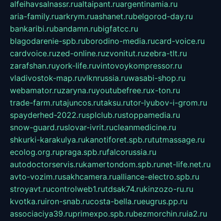
alfeihavsalnassr.ru
altaipant.ru
argentinamia.ru
aria-family.ru
arkrym.ru
ashanet.ru
belgorod-day.ru
bankaribi.ru
bandamn.ru
bigfatcc.ru
blagodarenie-spb.ru
borodino-media.ru
card-voice.ru
cardvoice.ru
zed-online.ru
zvonitut.ru
zebra-tlt.ru
zarafshan.ru
york-life.ru
vintovoykompressor.ru
vladivostok-map.ru
vlknrussia.ru
wasabi-shop.ru
webamator.ru
zaryna.ru
youtubefree.ru
x-ton.ru
trade-farm.ru
tajuncos.ru
taksu.ru
tor-lyubov-i-grom.ru
spayderhed-2022.ru
splclub.ru
stoppamedia.ru
snow-guard.ru
slovar-ivrit.ru
cleanmedicine.ru
shkurki-karakulya.ru
kanotiforet.spb.ru
tutmassage.ru
ecolog.org.ru
praga.spb.ru
falcorussia.ru
autodoctorservis.ru
kamertondom.spb.ru
net-life.net.ru
avto-vozim.ru
sakhcamera.ru
alliance-electro.spb.ru
stroyavt.ru
controlweb1.ru
tdsak74.ru
kinzozo-ru.ru
kvotka.ru
iron-snab.ru
costa-bella.ru
eugrus.pp.ru
associaciya39.ru
primexpo.spb.ru
bezmorchin.ru
ia2.ru