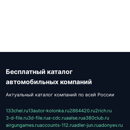
Бесплатный каталог
автомобильных компаний
Актуальный каталог компаний по всей России
133chel.ru
13autor-kolonka.ru
2864420.ru
2rich.ru
3-d-file.ru
3d-file.ru
a-cdc.ru
aalse.ru
a380club.ru
airgungames.ru
accounts-112.ru
adler-jun.ru
adonyev.ru