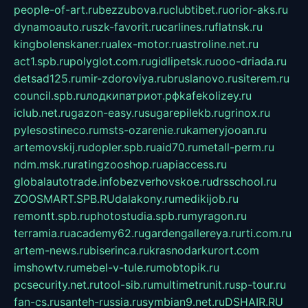
people-of-art.ru
bezzubova.ru
clubtibet.ru
orior-aks.ru
dynamoauto.ru
szk-favorit.ru
carlines.ru
flatnsk.ru
kingbolenskaner.ru
alex-motor.ru
astroline.net.ru
act1.spb.ru
polyglot.com.ru
gidlipetsk.ru
ooo-driada.ru
detsad125.ru
mir-zdoroviya.ru
bruslanovo.ru
siterem.ru
council.spb.ru
лодкипатриот.рф
kafekolizey.ru
iclub.net.ru
gazon-easy.ru
sugarepilekb.ru
grinox.ru
pylesostineco.ru
msts-ozarenie.ru
kameryjooan.ru
artemovskij.ru
dopler.spb.ru
aid70.ru
metall-perm.ru
ndm.msk.ru
ratingzooshop.ru
apiaccess.ru
globalautotrade.info
bezverhovskoe.ru
drsschool.ru
ZOOSMART.SPB.RU
dalakony.ru
medikijob.ru
remontt.spb.ru
photostudia.spb.ru
myragon.ru
terramia.ru
academy62.ru
gardengallereya.ru
rti.com.ru
artem-news.ru
biserinca.ru
krasnodarkurort.com
imshowtv.ru
mebel-v-tule.ru
mobtopik.ru
pcsecurity.net.ru
tool-sib.ru
multimetrunit.ru
sp-tour.ru
fan-cs.ru
santeh-russia.ru
symbian9.net.ru
DSHAIR.RU