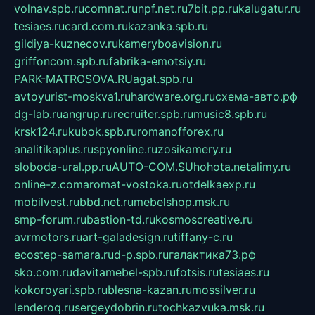
volnav.spb.ru
comnat.ru
npf.net.ru
7bit.pp.ru
kalugatur.ru
tesiaes.ru
card.com.ru
kazanka.spb.ru
gildiya-kuznecov.ru
kameryboavision.ru
griffoncom.spb.ru
fabrika-emotsiy.ru
PARK-MATROSOVA.RU
agat.spb.ru
avtoyurist-moskva1.ru
hardware.org.ru
схема-авто.рф
dg-lab.ru
angrup.ru
recruiter.spb.ru
music8.spb.ru
krsk124.ru
kubok.spb.ru
romanofforex.ru
analitikaplus.ru
spyonline.ru
zosikamery.ru
sloboda-ural.pp.ru
AUTO-COM.SU
hohota.net
alimy.ru
online-z.com
aromat-vostoka.ru
otdelkaexp.ru
mobilvest.ru
bbd.net.ru
mebelshop.msk.ru
smp-forum.ru
bastion-td.ru
kosmoscreative.ru
avrmotors.ru
art-galadesign.ru
tiffany-c.ru
ecostep-samara.ru
d-p.spb.ru
галактика73.рф
sko.com.ru
davitamebel-spb.ru
fotsis.ru
tesiaes.ru
kokoroyari.spb.ru
blesna-kazan.ru
mossilver.ru
lenderoq.ru
sergeydobrin.ru
tochkazvuka.msk.ru