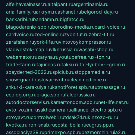
alfeihavsalnassr.ru
altaipant.ru
argentinamia.ru
aria-family.ru
arkrym.ru
ashanet.ru
belgorod-day.ru
bankaribi.ru
bandamn.ru
bigfatcc.ru
blagodarenie-spb.ru
borodino-media.ru
card-voice.ru
cardvoice.ru
zed-online.ru
zvonitut.ru
zebra-tlt.ru
zarafshan.ru
york-life.ru
vintovoykompressor.ru
vladivostok-map.ru
vlknrussia.ru
wasabi-shop.ru
webamator.ru
zaryna.ru
youtubefree.ru
x-ton.ru
trade-farm.ru
tajuncos.ru
taksu.ru
tor-lyubov-i-grom.ru
spayderhed-2022.ru
splclub.ru
stoppamedia.ru
snow-guard.ru
slovar-ivrit.ru
cleanmedicine.ru
shkurki-karakulya.ru
kanotiforet.spb.ru
tutmassage.ru
ecolog.org.ru
praga.spb.ru
falcorussia.ru
autodoctorservis.ru
kamertondom.spb.ru
net-life.net.ru
avto-vozim.ru
sakhcamera.ru
alliance-electro.spb.ru
stroyavt.ru
controlweb1.ru
tdsak74.ru
kinzozo-ru.ru
kvotka.ru
iron-snab.ru
costa-bella.ru
eugrus.pp.ru
associaciya39.ru
primexpo.spb.ru
bezmorchin.ru
ia2.ru