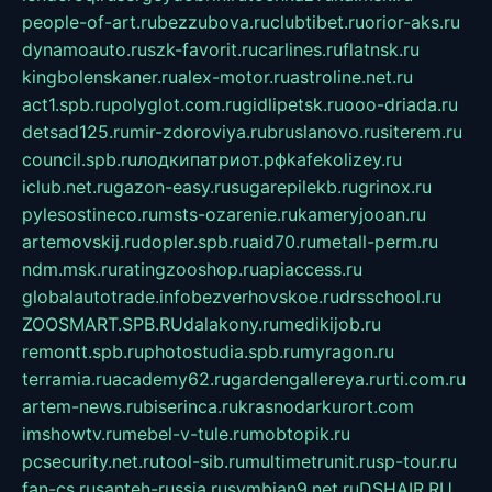
people-of-art.ru
bezzubova.ru
clubtibet.ru
orior-aks.ru
dynamoauto.ru
szk-favorit.ru
carlines.ru
flatnsk.ru
kingbolenskaner.ru
alex-motor.ru
astroline.net.ru
act1.spb.ru
polyglot.com.ru
gidlipetsk.ru
ooo-driada.ru
detsad125.ru
mir-zdoroviya.ru
bruslanovo.ru
siterem.ru
council.spb.ru
лодкипатриот.рф
kafekolizey.ru
iclub.net.ru
gazon-easy.ru
sugarepilekb.ru
grinox.ru
pylesostineco.ru
msts-ozarenie.ru
kameryjooan.ru
artemovskij.ru
dopler.spb.ru
aid70.ru
metall-perm.ru
ndm.msk.ru
ratingzooshop.ru
apiaccess.ru
globalautotrade.info
bezverhovskoe.ru
drsschool.ru
ZOOSMART.SPB.RU
dalakony.ru
medikijob.ru
remontt.spb.ru
photostudia.spb.ru
myragon.ru
terramia.ru
academy62.ru
gardengallereya.ru
rti.com.ru
artem-news.ru
biserinca.ru
krasnodarkurort.com
imshowtv.ru
mebel-v-tule.ru
mobtopik.ru
pcsecurity.net.ru
tool-sib.ru
multimetrunit.ru
sp-tour.ru
fan-cs.ru
santeh-russia.ru
symbian9.net.ru
DSHAIR.RU