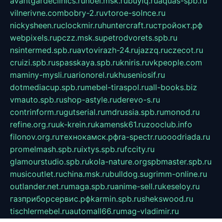
avantgardeclinics.ru
noel.msk.ru
buylq.ru
aquas-spb.ru
vilnerivne.com
bobry-2.ru
vtoroe-solnce.ru
nickysheen.ru
clockmir.ru
huntercraft.ru
стройокт.рф
webpixels.ru
pczz.msk.su
petrodvorets.spb.ru
nsintermed.spb.ru
avtovirazh-24.ru
jazzq.ru
czecot.ru
cruizi.spb.ru
spasskaya.spb.ru
kniris.ru
vkpeople.com
maminy-mysli.ru
arionorel.ru
khuseniosif.ru
dotmediacup.spb.ru
mebel-tiraspol.ru
all-books.biz
vmauto.spb.ru
shop-astyle.ru
derevo-s.ru
contrinform.ru
gutserial.ru
mdrussia.spb.ru
monod.ru
refine.org.ru
uk-krein.ru
kamensk61.ru
zooclub.info
filonov.org.ru
технокамск.рф
ra-spectr.ru
ooodriada.ru
promelmash.spb.ru
ixtys.spb.ru
fccity.ru
glamourstudio.spb.ru
kola-nature.org
spbmaster.spb.ru
musicoutlet.ru
china.msk.ru
bulldog.su
grimm-online.ru
outlander.net.ru
maga.spb.ru
anime-sell.ru
keseloy.ru
газприборсервис.рф
karmin.spb.ru
shekswood.ru
tischlermebel.ru
automall66.ru
mag-vladimir.ru