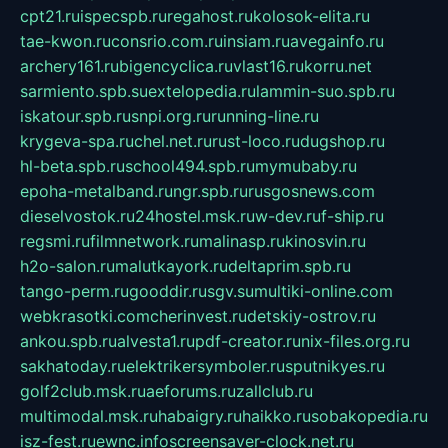
cpt21.ru
ispecspb.ru
regahost.ru
kolosok-elita.ru
tae-kwon.ru
consrio.com.ru
insiam.ru
avegainfo.ru
archery161.ru
bigencyclica.ru
vlast16.ru
korru.net
sarmiento.spb.su
extelopedia.ru
lammin-suo.spb.ru
iskatour.spb.ru
snpi.org.ru
running-line.ru
krygeva-spa.ru
chel.net.ru
rust-loco.ru
dugshop.ru
hl-beta.spb.ru
school494.spb.ru
mymubaby.ru
epoha-metalband.ru
ngr.spb.ru
rusgosnews.com
dieselvostok.ru
24hostel.msk.ru
w-dev.ru
f-ship.ru
regsmi.ru
filmnetwork.ru
malinasp.ru
kinosvin.ru
h2o-salon.ru
malutkayork.ru
deltaprim.spb.ru
tango-perm.ru
gooddir.ru
sgv.su
multiki-online.com
webkrasotki.com
cherinvest.ru
detskiy-ostrov.ru
ankou.spb.ru
alvesta1.ru
pdf-creator.ru
nix-files.org.ru
sakhatoday.ru
elektrikersymboler.ru
sputnikyes.ru
golf2club.msk.ru
aeforums.ru
zallclub.ru
multimodal.msk.ru
habaigry.ru
haikko.ru
sobakopedia.ru
isz-fest.ru
ewnc.info
screensaver-clock.net.ru