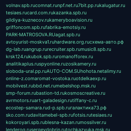
volnav.spb.ru
comnat.ru
npf.net.ru
7bit.pp.ru
kalugatur.ru
tesiaes.ru
card.com.ru
kazanka.spb.ru
gildiya-kuznecov.ru
kameryboavision.ru
griffoncom.spb.ru
fabrika-emotsiy.ru
PARK-MATROSOVA.RU
agat.spb.ru
avtoyurist-moskva1.ru
hardware.org.ru
схема-авто.рф
dg-lab.ru
angrup.ru
recruiter.spb.ru
music8.spb.ru
krsk124.ru
kubok.spb.ru
romanofforex.ru
analitikaplus.ru
spyonline.ru
zosikamery.ru
sloboda-ural.pp.ru
AUTO-COM.SU
hohota.net
alimy.ru
online-z.com
aromat-vostoka.ru
otdelkaexp.ru
mobilvest.ru
bbd.net.ru
mebelshop.msk.ru
smp-forum.ru
bastion-td.ru
kosmoscreative.ru
avrmotors.ru
art-galadesign.ru
tiffany-c.ru
ecostep-samara.ru
d-p.spb.ru
галактика73.рф
sko.com.ru
davitamebel-spb.ru
fotsis.ru
tesiaes.ru
kokoroyari.spb.ru
blesna-kazan.ru
mossilver.ru
lenderoq.ru
sergeydobrin.ru
tochkazvuka.msk.ru