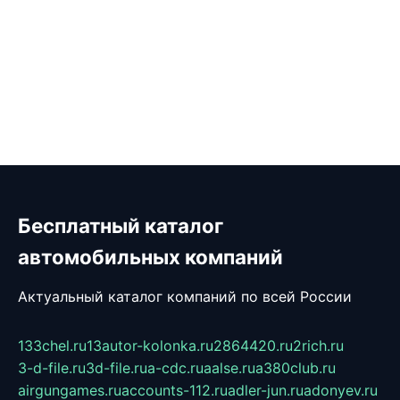
Бесплатный каталог
автомобильных компаний
Актуальный каталог компаний по всей России
133chel.ru
13autor-kolonka.ru
2864420.ru
2rich.ru
3-d-file.ru
3d-file.ru
a-cdc.ru
aalse.ru
a380club.ru
airgungames.ru
accounts-112.ru
adler-jun.ru
adonyev.ru