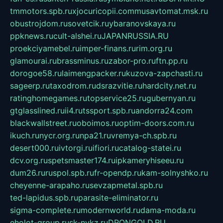
tmmotors.spb.ru
xjocuricopii.com
musavtomat.msk.ru
obustrojdom.ru
sovetcik.ru
ybaranovskaya.ru
ppknews.ru
cult-alshei.ru
JAPANRUSSIA.RU
proekciyamebel.ru
imper-finans.ru
rim.org.ru
glamourai.ru
brassminus.ru
zabor-pro.ru
ftn.pp.ru
dorogoe58.ru
laimengpacker.ru
kuzova-zapchasti.ru
sageerp.ru
taxodrom.ru
dsrazvitie.ru
hardcity.net.ru
ratinghomegames.ru
topservice25.ru
gubernyan.ru
gtglasslined.ru
ii4.ru
tssport.spb.ru
andorra24.com
blackwallstreet.ru
oboimos.ru
optim-doors.com.ru
ikuch.ru
nycr.org.ru
npa21.ru
vremya-ch.spb.ru
desert000.ru
ivtorgi.ru
ifiori.ru
catalog-statei.ru
dcv.org.ru
spetsmaster174.ru
ipkameryhiseeu.ru
dum26.ru
ruspol.spb.ru
fr-opendp.ru
kam-solnyshko.ru
cheyenne-arapaho.ru
sevzapmetal.spb.ru
ted-lapidus.spb.ru
parasite-eliminator.ru
sigma-complete.ru
modernworld.ru
dama-moda.ru
eholot-group.ru
sk-nvkz.ru
DRONGOLD.RU