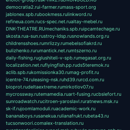
democratia2.ru
i-farmer.ru
mass-sport.org
jablonex.spb.ru
bookmess.ru
linkword.ru
refineua.com.ru
cs-spec.net.ru
altay-mebel.ru
DNK-THEATRE.RU
mechaniks.spb.ru
ipcamtechage.ru
skosta.ru
a-sun.ru
stroy-ldsp.ru
snowlands.org.ru
childrensshoes.ru
mrlizzy.ru
mebelsofiakrd.ru
bulizhenko.ru
rumantick.net.ru
mtszerno.ru
daily-fishing.ru
glushiteli-v-spb.ru
megasat.org.ru
localization.net.ru
flyingfish.pp.ru
ds5teremok.ru
aclib.spb.ru
komissionka30.ru
mag-profit.ru
icentre-74.ru
leasing-nsk.ru
hd39.ru
rcd.com.ru
bioprot.ru
deltaextreme.ru
mirkotlov07.ru
mycrossway.ru
temamedia.ru
art-fusing.ru
cbslefort.ru
sunroadwatch.ru
citroen-yaroslavl.ru
ratnews.msk.ru
sk-if.ru
joomlamoduli.ru
academic-work.ru
bananaboys.ru
sanekua.ru
lianafrukt.ru
beta43.ru
tucsonwoori.com
alex-translation.ru