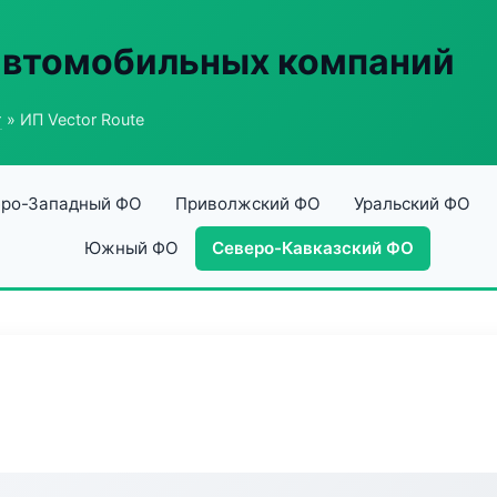
автомобильных компаний
г
» ИП Vector Route
ро-Западный ФО
Приволжский ФО
Уральский ФО
Южный ФО
Северо-Кавказский ФО
e