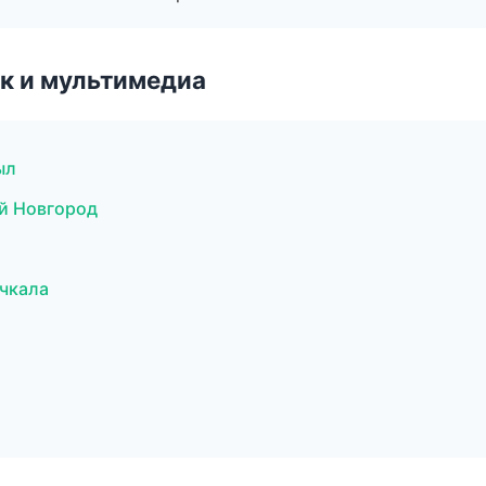
к и мультимедиа
ыл
ий Новгород
ачкала