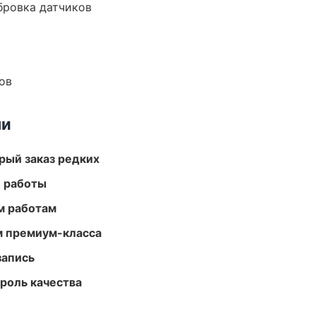
ибровка датчиков
ов
ми
рый заказ редких
е работы
м работам
м премиум-класса
запись
роль качества