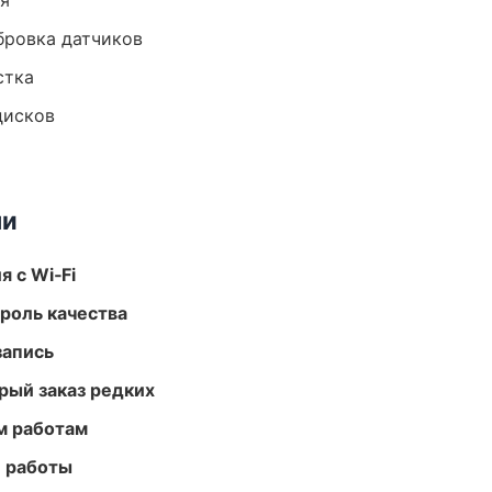
ия
ибровка датчиков
стка
дисков
ми
 с Wi‑Fi
роль качества
запись
рый заказ редких
м работам
е работы