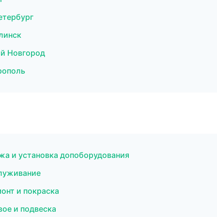
етербург
линск
ий Новгород
рополь
жа и установка допоборудования
служивание
онт и покраска
вое и подвеска