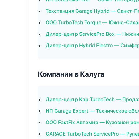
Техстанция Garage Hybrid — Санкт-П
ООО TurboTech Torque — Южно-Саха
Дилер-центр ServicePro Box — Нижн
Дилер-центр Hybrid Electro — Симфе
Компании в Калуга
Дилер-центр Кар TurboTech — Прода
ИП Garage Expert — Техническое об
ООО FastFix Автомир — Кузовной рем
GARAGE TurboTech ServicePro — Руле