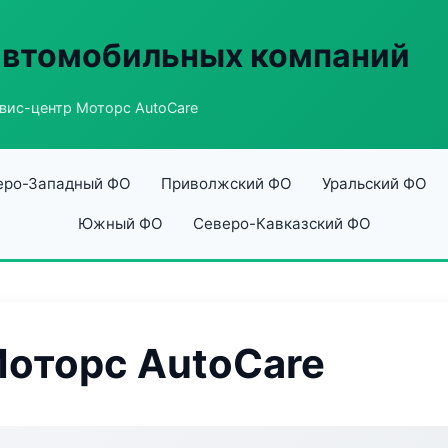
автомобильных компаний
вис-центр Моторс AutoCare
еро-Западный ФО
Приволжский ФО
Уральский ФО
Южный ФО
Северо-Кавказский ФО
оторс AutoCare