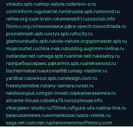
vmauto.spb.ru
shop-astyle.ru
derevo-s.ru
contrinform.ru
gutserial.ru
mdrussia.spb.ru
monod.ru
refine.org.ru
uk-krein.ru
kamensk61.ru
zooclub.info
filonov.org.ru
технокамск.рф
ra-spectr.ru
ooodriada.ru
promelmash.spb.ru
ixtys.spb.ru
fccity.ru
glamourstudio.spb.ru
kola-nature.org
spbmaster.spb.ru
musicoutlet.ru
china.msk.ru
bulldog.su
grimm-online.ru
outlander.net.ru
maga.spb.ru
anime-sell.ru
keseloy.ru
газприборсервис.рф
karmin.spb.ru
shekswood.ru
tischlermebel.ru
automall66.ru
mag-vladimir.ru
yardbar.ru
kiwitour.spb.ru
indesign.com.ru
freestylemebel.ru
bany-samara.ru
rsei.ru
naidisvoyput.ru
mgsn-invest.ru
ipkamerasannce.ru
alicante-house.ru
ibelka74.ru
cozyhouse.info
vlkargalev-studio.ru
700mb.ru
figura-ufa.ru
alina-live.ru
belarusiannews.ru
womenknow.ru
dos-vniimk.ru
sega.net.ru
dv.net.ru
phenomenonsofhistory.com
telesputnik.net.ru
wall.pp.ru
pylesosroidmi.ru