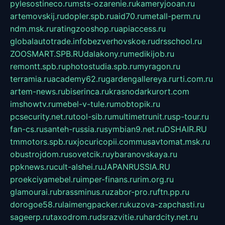
pylesostineco.ru
msts-ozarenie.ru
kameryjooan.ru
artemovskij.ru
dopler.spb.ru
aid70.ru
metall-perm.ru
ndm.msk.ru
ratingzooshop.ru
apiaccess.ru
globalautotrade.info
bezverhovskoe.ru
drsschool.ru
ZOOSMART.SPB.RU
dalakony.ru
medikijob.ru
remontt.spb.ru
photostudia.spb.ru
myragon.ru
terramia.ru
academy62.ru
gardengallereya.ru
rti.com.ru
artem-news.ru
biserinca.ru
krasnodarkurort.com
imshowtv.ru
mebel-v-tule.ru
mobtopik.ru
pcsecurity.net.ru
tool-sib.ru
multimetrunit.ru
sp-tour.ru
fan-cs.ru
santeh-russia.ru
symbian9.net.ru
DSHAIR.RU
tmmotors.spb.ru
xjocuricopii.com
musavtomat.msk.ru
obustrojdom.ru
sovetcik.ru
ybaranovskaya.ru
ppknews.ru
cult-alshei.ru
JAPANRUSSIA.RU
proekciyamebel.ru
imper-finans.ru
rim.org.ru
glamourai.ru
brassminus.ru
zabor-pro.ru
ftn.pp.ru
dorogoe58.ru
laimengpacker.ru
kuzova-zapchasti.ru
sageerp.ru
taxodrom.ru
dsrazvitie.ru
hardcity.net.ru