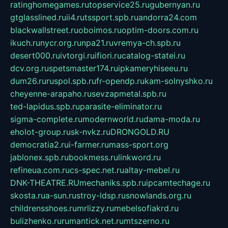
ratinghomegames.ru
topservice25.ru
gubernyan.ru
gtglasslined.ru
ii4.ru
tssport.spb.ru
andorra24.com
blackwallstreet.ru
oboimos.ru
optim-doors.com.ru
ikuch.ru
nycr.org.ru
npa21.ru
vremya-ch.spb.ru
desert000.ru
ivtorgi.ru
ifiori.ru
catalog-statei.ru
dcv.org.ru
spetsmaster174.ru
ipkameryhiseeu.ru
dum26.ru
ruspol.spb.ru
fr-opendp.ru
kam-solnyshko.ru
cheyenne-arapaho.ru
sevzapmetal.spb.ru
ted-lapidus.spb.ru
parasite-eliminator.ru
sigma-complete.ru
modernworld.ru
dama-moda.ru
eholot-group.ru
sk-nvkz.ru
DRONGOLD.RU
democratia2.ru
i-farmer.ru
mass-sport.org
jablonex.spb.ru
bookmess.ru
linkword.ru
refineua.com.ru
cs-spec.net.ru
altay-mebel.ru
DNK-THEATRE.RU
mechaniks.spb.ru
ipcamtechage.ru
skosta.ru
a-sun.ru
stroy-ldsp.ru
snowlands.org.ru
childrensshoes.ru
mrlizzy.ru
mebelsofiakrd.ru
bulizhenko.ru
rumantick.net.ru
mtszerno.ru