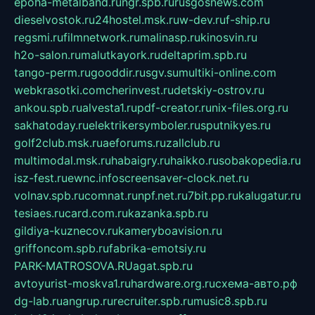
epoha-metalband.ru
ngr.spb.ru
rusgosnews.com
dieselvostok.ru
24hostel.msk.ru
w-dev.ru
f-ship.ru
regsmi.ru
filmnetwork.ru
malinasp.ru
kinosvin.ru
h2o-salon.ru
malutkayork.ru
deltaprim.spb.ru
tango-perm.ru
gooddir.ru
sgv.su
multiki-online.com
webkrasotki.com
cherinvest.ru
detskiy-ostrov.ru
ankou.spb.ru
alvesta1.ru
pdf-creator.ru
nix-files.org.ru
sakhatoday.ru
elektrikersymboler.ru
sputnikyes.ru
golf2club.msk.ru
aeforums.ru
zallclub.ru
multimodal.msk.ru
habaigry.ru
haikko.ru
sobakopedia.ru
isz-fest.ru
ewnc.info
screensaver-clock.net.ru
volnav.spb.ru
comnat.ru
npf.net.ru
7bit.pp.ru
kalugatur.ru
tesiaes.ru
card.com.ru
kazanka.spb.ru
gildiya-kuznecov.ru
kameryboavision.ru
griffoncom.spb.ru
fabrika-emotsiy.ru
PARK-MATROSOVA.RU
agat.spb.ru
avtoyurist-moskva1.ru
hardware.org.ru
схема-авто.рф
dg-lab.ru
angrup.ru
recruiter.spb.ru
music8.spb.ru