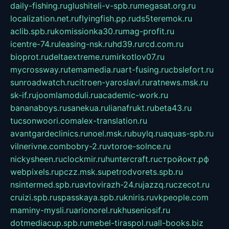
daily-fishing.ru
glushiteli-v-spb.ru
megasat.org.ru
localization.net.ru
flyingfish.pp.ru
ds5teremok.ru
aclib.spb.ru
komissionka30.ru
mag-profit.ru
icentre-74.ru
leasing-nsk.ru
hd39.ru
rcd.com.ru
bioprot.ru
deltaextreme.ru
mirkotlov07.ru
mycrossway.ru
temamedia.ru
art-fusing.ru
cbslefort.ru
sunroadwatch.ru
citroen-yaroslavl.ru
ratnews.msk.ru
sk-if.ru
joomlamoduli.ru
academic-work.ru
bananaboys.ru
sanekua.ru
lianafrukt.ru
beta43.ru
tucsonwoori.com
alex-translation.ru
avantgardeclinics.ru
noel.msk.ru
buylq.ru
aquas-spb.ru
vilnerivne.com
bobry-2.ru
vtoroe-solnce.ru
nickysheen.ru
clockmir.ru
huntercraft.ru
стройокт.рф
webpixels.ru
pczz.msk.su
petrodvorets.spb.ru
nsintermed.spb.ru
avtovirazh-24.ru
jazzq.ru
czecot.ru
cruizi.spb.ru
spasskaya.spb.ru
kniris.ru
vkpeople.com
maminy-mysli.ru
arionorel.ru
khuseniosif.ru
dotmediacup.spb.ru
mebel-tiraspol.ru
all-books.biz