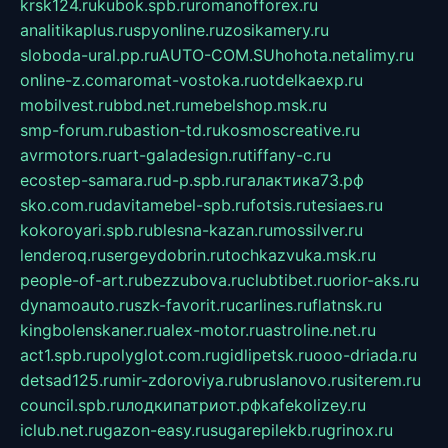
krsk124.ru
kubok.spb.ru
romanofforex.ru
analitikaplus.ru
spyonline.ru
zosikamery.ru
sloboda-ural.pp.ru
AUTO-COM.SU
hohota.net
alimy.ru
online-z.com
aromat-vostoka.ru
otdelkaexp.ru
mobilvest.ru
bbd.net.ru
mebelshop.msk.ru
smp-forum.ru
bastion-td.ru
kosmoscreative.ru
avrmotors.ru
art-galadesign.ru
tiffany-c.ru
ecostep-samara.ru
d-p.spb.ru
галактика73.рф
sko.com.ru
davitamebel-spb.ru
fotsis.ru
tesiaes.ru
kokoroyari.spb.ru
blesna-kazan.ru
mossilver.ru
lenderoq.ru
sergeydobrin.ru
tochkazvuka.msk.ru
people-of-art.ru
bezzubova.ru
clubtibet.ru
orior-aks.ru
dynamoauto.ru
szk-favorit.ru
carlines.ru
flatnsk.ru
kingbolenskaner.ru
alex-motor.ru
astroline.net.ru
act1.spb.ru
polyglot.com.ru
gidlipetsk.ru
ooo-driada.ru
detsad125.ru
mir-zdoroviya.ru
bruslanovo.ru
siterem.ru
council.spb.ru
лодкипатриот.рф
kafekolizey.ru
iclub.net.ru
gazon-easy.ru
sugarepilekb.ru
grinox.ru