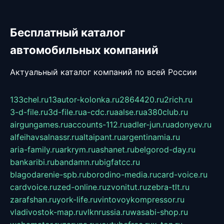
Бесплатный каталог
автомобильных компаний
Актуальный каталог компаний по всей России
133chel.ru
13autor-kolonka.ru
2864420.ru
2rich.ru
3-d-file.ru
3d-file.ru
a-cdc.ru
aalse.ru
a380club.ru
airgungames.ru
accounts-112.ru
adler-jun.ru
adonyev.ru
alfeihavsalnassr.ru
altaipant.ru
argentinamia.ru
aria-family.ru
arkrym.ru
ashanet.ru
belgorod-day.ru
bankaribi.ru
bandamn.ru
bigfatcc.ru
blagodarenie-spb.ru
borodino-media.ru
card-voice.ru
cardvoice.ru
zed-online.ru
zvonitut.ru
zebra-tlt.ru
zarafshan.ru
york-life.ru
vintovoykompressor.ru
vladivostok-map.ru
vlknrussia.ru
wasabi-shop.ru