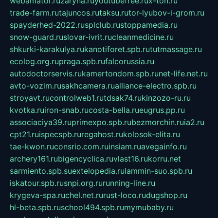
webamator.ru
zaryna.ru
youtubefree.ru
x-ton.ru
trade-farm.ru
tajuncos.ru
taksu.ru
tor-lyubov-i-grom.ru
spayderhed-2022.ru
splclub.ru
stoppamedia.ru
snow-guard.ru
slovar-ivrit.ru
cleanmedicine.ru
shkurki-karakulya.ru
kanotiforet.spb.ru
tutmassage.ru
ecolog.org.ru
praga.spb.ru
falcorussia.ru
autodoctorservis.ru
kamertondom.spb.ru
net-life.net.ru
avto-vozim.ru
sakhcamera.ru
alliance-electro.spb.ru
stroyavt.ru
controlweb1.ru
tdsak74.ru
kinzozo-ru.ru
kvotka.ru
iron-snab.ru
costa-bella.ru
eugrus.pp.ru
associaciya39.ru
primexpo.spb.ru
bezmorchin.ru
ia2.ru
cpt21.ru
ispecspb.ru
regahost.ru
kolosok-elita.ru
tae-kwon.ru
consrio.com.ru
insiam.ru
avegainfo.ru
archery161.ru
bigencyclica.ru
vlast16.ru
korru.net
sarmiento.spb.su
extelopedia.ru
lammin-suo.spb.ru
iskatour.spb.ru
snpi.org.ru
running-line.ru
krygeva-spa.ru
chel.net.ru
rust-loco.ru
dugshop.ru
hl-beta.spb.ru
school494.spb.ru
mymubaby.ru