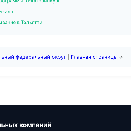
программы в Екатеринбург
ачкала
ивание в Тольятти
альный федеральный округ
|
Главная страница
→
льных компаний