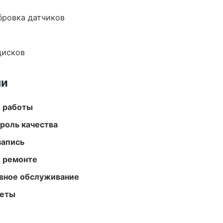
ибровка датчиков
дисков
ми
е работы
роль качества
запись
и ремонте
вное обслуживание
меты