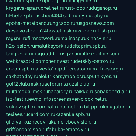
iskatour.spb.ru
snpi.org.ru
running-line.ru
krygeva-spa.ru
chel.net.ru
rust-loco.ru
dugshop.ru
hl-beta.spb.ru
school494.spb.ru
mymubaby.ru
epoha-metalband.ru
ngr.spb.ru
rusgosnews.com
dieselvostok.ru
24hostel.msk.ru
w-dev.ru
f-ship.ru
regsmi.ru
filmnetwork.ru
malinasp.ru
kinosvin.ru
h2o-salon.ru
malutkayork.ru
deltaprim.spb.ru
tango-perm.ru
gooddir.ru
sgv.su
multiki-online.com
webkrasotki.com
cherinvest.ru
detskiy-ostrov.ru
ankou.spb.ru
alvesta1.ru
pdf-creator.ru
nix-files.org.ru
sakhatoday.ru
elektrikersymboler.ru
sputnikyes.ru
golf2club.msk.ru
aeforums.ru
zallclub.ru
multimodal.msk.ru
habaigry.ru
haikko.ru
sobakopedia.ru
isz-fest.ru
ewnc.info
screensaver-clock.net.ru
volnav.spb.ru
comnat.ru
npf.net.ru
7bit.pp.ru
kalugatur.ru
tesiaes.ru
card.com.ru
kazanka.spb.ru
gildiya-kuznecov.ru
kameryboavision.ru
griffoncom.spb.ru
fabrika-emotsiy.ru