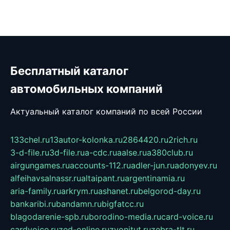
Бесплатный каталог
автомобильных компаний
Актуальный каталог компаний по всей России
133chel.ru
13autor-kolonka.ru
2864420.ru
2rich.ru
3-d-file.ru
3d-file.ru
a-cdc.ru
aalse.ru
a380club.ru
airgungames.ru
accounts-112.ru
adler-jun.ru
adonyev.ru
alfeihavsalnassr.ru
altaipant.ru
argentinamia.ru
aria-family.ru
arkrym.ru
ashanet.ru
belgorod-day.ru
bankaribi.ru
bandamn.ru
bigfatcc.ru
blagodarenie-spb.ru
borodino-media.ru
card-voice.ru
cardvoice.ru
zed-online.ru
zvonitut.ru
zebra-tlt.ru