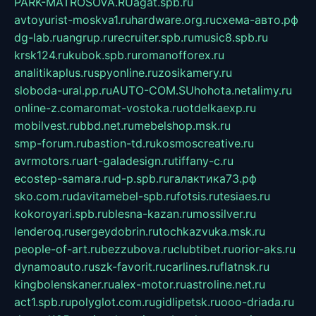
PARK-MATROSOVA.RU
agat.spb.ru
avtoyurist-moskva1.ru
hardware.org.ru
схема-авто.рф
dg-lab.ru
angrup.ru
recruiter.spb.ru
music8.spb.ru
krsk124.ru
kubok.spb.ru
romanofforex.ru
analitikaplus.ru
spyonline.ru
zosikamery.ru
sloboda-ural.pp.ru
AUTO-COM.SU
hohota.net
alimy.ru
online-z.com
aromat-vostoka.ru
otdelkaexp.ru
mobilvest.ru
bbd.net.ru
mebelshop.msk.ru
smp-forum.ru
bastion-td.ru
kosmoscreative.ru
avrmotors.ru
art-galadesign.ru
tiffany-c.ru
ecostep-samara.ru
d-p.spb.ru
галактика73.рф
sko.com.ru
davitamebel-spb.ru
fotsis.ru
tesiaes.ru
kokoroyari.spb.ru
blesna-kazan.ru
mossilver.ru
lenderoq.ru
sergeydobrin.ru
tochkazvuka.msk.ru
people-of-art.ru
bezzubova.ru
clubtibet.ru
orior-aks.ru
dynamoauto.ru
szk-favorit.ru
carlines.ru
flatnsk.ru
kingbolenskaner.ru
alex-motor.ru
astroline.net.ru
act1.spb.ru
polyglot.com.ru
gidlipetsk.ru
ooo-driada.ru