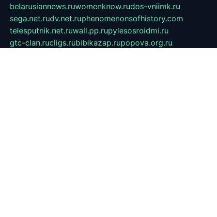
belarusiannews.ru
womenknow.ru
dos-vniimk.ru
sega.net.ru
dv.net.ru
phenomenonsofhistory.com
telesputnik.net.ru
wall.pp.ru
pylesosroidmi.ru
gtc-clan.ru
cligs.ru
bibikazap.ru
popova.org.ru
netwhistler.spb.ru
bellvil.ru
bonzon.ru
iss-vladik.ru
defiparis.net.ru
las-gryzas.ru
amku.ru
electednews.spb.ru
feather.org.ru
spar72.ru
tankiigri.ru
dominus.com.ru
ibtree.ru
sanykool.pp.ru
unixlib.org.ru
menatep.spb.ru
gartenterrassen.ru
printeka.ru
skvozilka.com.ru
parkovka-pub.ru
lovemobi.ru
art-ru.ru
emulatorz.com.ru
alucomp.com.ru
tatforum.com.ru
alternativa-profi.ru
dermakler.ru
artsurvey.ru
aredir.ru
khimspas.ru
centr-maxi.ru
2018r.ru
bort-stomer-defort.ru
professional2.ru
gibsons.ru
artselena.ru
art-pilot.ru
ingredient.spb.ru
npfpolimer.spb.ru
argentum.spb.ru
hom-edu.ru
af-num.ru
cashadvanceamericasev.org
trexp.spb.ru
apteka-gerzena.ru
vasilyevka.msk.ru