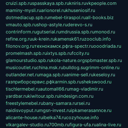
cruizi.spb.ru
spasskaya.spb.ru
kniris.ru
vkpeople.com
maminy-mysli.ru
arionorel.ru
khuseniosif.ru
dotmediacup.spb.ru
mebel-tiraspol.ru
all-books.biz
vmauto.spb.ru
shop-astyle.ru
derevo-s.ru
contrinform.ru
gutserial.ru
mdrussia.spb.ru
monod.ru
refine.org.ru
uk-krein.ru
kamensk61.ru
zooclub.info
filonov.org.ru
технокамск.рф
ra-spectr.ru
ooodriada.ru
promelmash.spb.ru
ixtys.spb.ru
fccity.ru
glamourstudio.spb.ru
kola-nature.org
spbmaster.spb.ru
musicoutlet.ru
china.msk.ru
bulldog.su
grimm-online.ru
outlander.net.ru
maga.spb.ru
anime-sell.ru
keseloy.ru
газприборсервис.рф
karmin.spb.ru
shekswood.ru
tischlermebel.ru
automall66.ru
mag-vladimir.ru
yardbar.ru
kiwitour.spb.ru
indesign.com.ru
freestylemebel.ru
bany-samara.ru
rsei.ru
naidisvoyput.ru
mgsn-invest.ru
ipkamerasannce.ru
alicante-house.ru
ibelka74.ru
cozyhouse.info
vlkargalev-studio.ru
700mb.ru
figura-ufa.ru
alina-live.ru