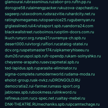
glamourai.ru
brassminus.ru
zabor-pro.ru
ftn.pp.ru
dorogoe58.ru
laimengpacker.ru
kuzova-zapchasti.ru
sageerp.ru
taxodrom.ru
dsrazvitie.ru
hardcity.net.ru
ratinghomegames.ru
topservice25.ru
gubernyan.ru
gtglasslined.ru
ii4.ru
tssport.spb.ru
andorra24.com
blackwallstreet.ru
oboimos.ru
optim-doors.com.ru
ikuch.ru
nycr.org.ru
npa21.ru
vremya-ch.spb.ru
desert000.ru
ivtorgi.ru
ifiori.ru
catalog-statei.ru
dcv.org.ru
spetsmaster174.ru
ipkameryhiseeu.ru
dum26.ru
ruspol.spb.ru
fr-opendp.ru
kam-solnyshko.ru
cheyenne-arapaho.ru
sevzapmetal.spb.ru
ted-lapidus.spb.ru
parasite-eliminator.ru
sigma-complete.ru
modernworld.ru
dama-moda.ru
eholot-group.ru
sk-nvkz.ru
DRONGOLD.RU
democratia2.ru
i-farmer.ru
mass-sport.org
jablonex.spb.ru
bookmess.ru
linkword.ru
refineua.com.ru
cs-spec.net.ru
altay-mebel.ru
DNK-THEATRE.RU
mechaniks.spb.ru
ipcamtechage.ru