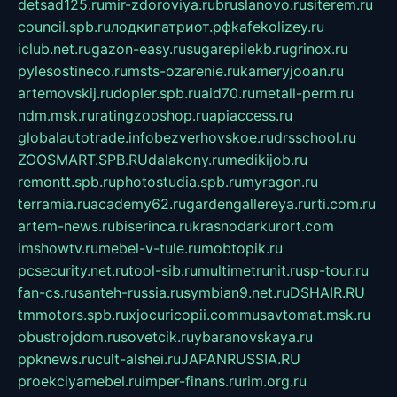
detsad125.ru
mir-zdoroviya.ru
bruslanovo.ru
siterem.ru
council.spb.ru
лодкипатриот.рф
kafekolizey.ru
iclub.net.ru
gazon-easy.ru
sugarepilekb.ru
grinox.ru
pylesostineco.ru
msts-ozarenie.ru
kameryjooan.ru
artemovskij.ru
dopler.spb.ru
aid70.ru
metall-perm.ru
ndm.msk.ru
ratingzooshop.ru
apiaccess.ru
globalautotrade.info
bezverhovskoe.ru
drsschool.ru
ZOOSMART.SPB.RU
dalakony.ru
medikijob.ru
remontt.spb.ru
photostudia.spb.ru
myragon.ru
terramia.ru
academy62.ru
gardengallereya.ru
rti.com.ru
artem-news.ru
biserinca.ru
krasnodarkurort.com
imshowtv.ru
mebel-v-tule.ru
mobtopik.ru
pcsecurity.net.ru
tool-sib.ru
multimetrunit.ru
sp-tour.ru
fan-cs.ru
santeh-russia.ru
symbian9.net.ru
DSHAIR.RU
tmmotors.spb.ru
xjocuricopii.com
musavtomat.msk.ru
obustrojdom.ru
sovetcik.ru
ybaranovskaya.ru
ppknews.ru
cult-alshei.ru
JAPANRUSSIA.RU
proekciyamebel.ru
imper-finans.ru
rim.org.ru