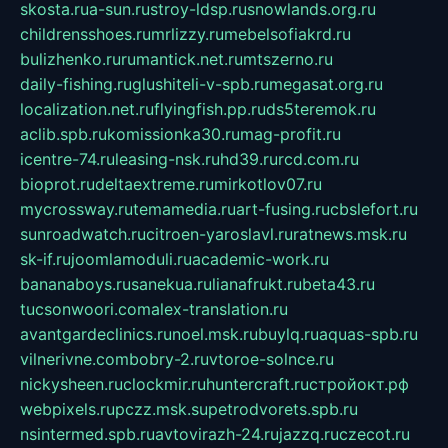
skosta.ru
a-sun.ru
stroy-ldsp.ru
snowlands.org.ru
childrensshoes.ru
mrlizzy.ru
mebelsofiakrd.ru
bulizhenko.ru
rumantick.net.ru
mtszerno.ru
daily-fishing.ru
glushiteli-v-spb.ru
megasat.org.ru
localization.net.ru
flyingfish.pp.ru
ds5teremok.ru
aclib.spb.ru
komissionka30.ru
mag-profit.ru
icentre-74.ru
leasing-nsk.ru
hd39.ru
rcd.com.ru
bioprot.ru
deltaextreme.ru
mirkotlov07.ru
mycrossway.ru
temamedia.ru
art-fusing.ru
cbslefort.ru
sunroadwatch.ru
citroen-yaroslavl.ru
ratnews.msk.ru
sk-if.ru
joomlamoduli.ru
academic-work.ru
bananaboys.ru
sanekua.ru
lianafrukt.ru
beta43.ru
tucsonwoori.com
alex-translation.ru
avantgardeclinics.ru
noel.msk.ru
buylq.ru
aquas-spb.ru
vilnerivne.com
bobry-2.ru
vtoroe-solnce.ru
nickysheen.ru
clockmir.ru
huntercraft.ru
стройокт.рф
webpixels.ru
pczz.msk.su
petrodvorets.spb.ru
nsintermed.spb.ru
avtovirazh-24.ru
jazzq.ru
czecot.ru