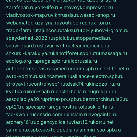
zarafshan.ru
york-life.ru
vintovoykompressor.ru
vladivostok-map.ru
vlknrussia.ru
wasabi-shop.ru
webamator.ru
zaryna.ru
youtubefree.ru
x-ton.ru
trade-farm.ru
tajuncos.ru
taksu.ru
tor-lyubov-i-grom.ru
spayderhed-2022.ru
splclub.ru
stoppamedia.ru
snow-guard.ru
slovar-ivrit.ru
cleanmedicine.ru
shkurki-karakulya.ru
kanotiforet.spb.ru
tutmassage.ru
ecolog.org.ru
praga.spb.ru
falcorussia.ru
autodoctorservis.ru
kamertondom.spb.ru
net-life.net.ru
avto-vozim.ru
sakhcamera.ru
alliance-electro.spb.ru
stroyavt.ru
controlweb1.ru
tdsak74.ru
kinzozo-ru.ru
kvotka.ru
iron-snab.ru
costa-bella.ru
eugrus.pp.ru
associaciya39.ru
primexpo.spb.ru
bezmorchin.ru
ia2.ru
cpt21.ru
ispecspb.ru
regahost.ru
kolosok-elita.ru
tae-kwon.ru
consrio.com.ru
insiam.ru
avegainfo.ru
archery161.ru
bigencyclica.ru
vlast16.ru
korru.net
sarmiento.spb.su
extelopedia.ru
lammin-suo.spb.ru