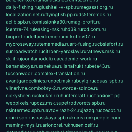
daily-fishing.ru
glushiteli-v-spb.ru
megasat.org.ru
localization.net.ru
flyingfish.pp.ru
ds5teremok.ru
aclib.spb.ru
komissionka30.ru
mag-profit.ru
icentre-74.ru
leasing-nsk.ru
hd39.ru
rcd.com.ru
bioprot.ru
deltaextreme.ru
mirkotlov07.ru
mycrossway.ru
temamedia.ru
art-fusing.ru
cbslefort.ru
sunroadwatch.ru
citroen-yaroslavl.ru
ratnews.msk.ru
sk-if.ru
joomlamoduli.ru
academic-work.ru
bananaboys.ru
sanekua.ru
lianafrukt.ru
beta43.ru
tucsonwoori.com
alex-translation.ru
avantgardeclinics.ru
noel.msk.ru
buylq.ru
aquas-spb.ru
vilnerivne.com
bobry-2.ru
vtoroe-solnce.ru
nickysheen.ru
clockmir.ru
huntercraft.ru
стройокт.рф
webpixels.ru
pczz.msk.su
petrodvorets.spb.ru
nsintermed.spb.ru
avtovirazh-24.ru
jazzq.ru
czecot.ru
cruizi.spb.ru
spasskaya.spb.ru
kniris.ru
vkpeople.com
maminy-mysli.ru
arionorel.ru
khuseniosif.ru