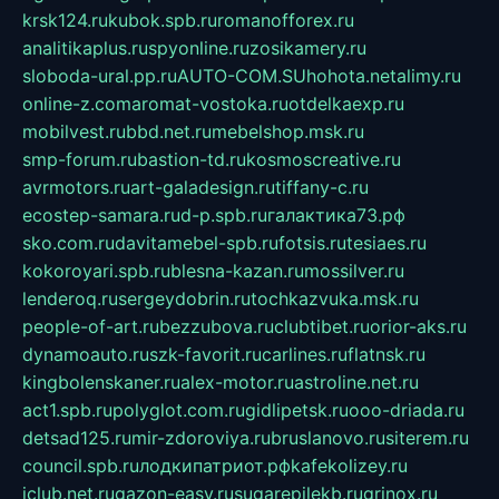
krsk124.ru
kubok.spb.ru
romanofforex.ru
analitikaplus.ru
spyonline.ru
zosikamery.ru
sloboda-ural.pp.ru
AUTO-COM.SU
hohota.net
alimy.ru
online-z.com
aromat-vostoka.ru
otdelkaexp.ru
mobilvest.ru
bbd.net.ru
mebelshop.msk.ru
smp-forum.ru
bastion-td.ru
kosmoscreative.ru
avrmotors.ru
art-galadesign.ru
tiffany-c.ru
ecostep-samara.ru
d-p.spb.ru
галактика73.рф
sko.com.ru
davitamebel-spb.ru
fotsis.ru
tesiaes.ru
kokoroyari.spb.ru
blesna-kazan.ru
mossilver.ru
lenderoq.ru
sergeydobrin.ru
tochkazvuka.msk.ru
people-of-art.ru
bezzubova.ru
clubtibet.ru
orior-aks.ru
dynamoauto.ru
szk-favorit.ru
carlines.ru
flatnsk.ru
kingbolenskaner.ru
alex-motor.ru
astroline.net.ru
act1.spb.ru
polyglot.com.ru
gidlipetsk.ru
ooo-driada.ru
detsad125.ru
mir-zdoroviya.ru
bruslanovo.ru
siterem.ru
council.spb.ru
лодкипатриот.рф
kafekolizey.ru
iclub.net.ru
gazon-easy.ru
sugarepilekb.ru
grinox.ru