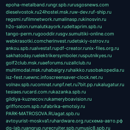
epoha-metalband.ru
ngr.spb.ru
rusgosnews.com
dieselvostok.ru
24hostel.msk.ru
w-dev.ru
f-ship.ru
regsmi.ru
filmnetwork.ru
malinasp.ru
kinosvin.ru
h2o-salon.ru
malutkayork.ru
deltaprim.spb.ru
tango-perm.ru
gooddir.ru
sgv.su
multiki-online.com
webkrasotki.com
cherinvest.ru
detskiy-ostrov.ru
ankou.spb.ru
alvesta1.ru
pdf-creator.ru
nix-files.org.ru
sakhatoday.ru
elektrikersymboler.ru
sputnikyes.ru
golf2club.msk.ru
aeforums.ru
zallclub.ru
multimodal.msk.ru
habaigry.ru
haikko.ru
sobakopedia.ru
isz-fest.ru
ewnc.info
screensaver-clock.net.ru
volnav.spb.ru
comnat.ru
npf.net.ru
7bit.pp.ru
kalugatur.ru
tesiaes.ru
card.com.ru
kazanka.spb.ru
gildiya-kuznecov.ru
kameryboavision.ru
griffoncom.spb.ru
fabrika-emotsiy.ru
PARK-MATROSOVA.RU
agat.spb.ru
avtoyurist-moskva1.ru
hardware.org.ru
схема-авто.рф
dg-lab.ru
angrup.ru
recruiter.spb.ru
music8.spb.ru