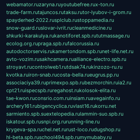
webamator.ru
zaryna.ru
youtubefree.ru
x-ton.ru
trade-farm.ru
tajuncos.ru
taksu.ru
tor-lyubov-i-grom.ru
spayderhed-2022.ru
splclub.ru
stoppamedia.ru
snow-guard.ru
slovar-ivrit.ru
cleanmedicine.ru
shkurki-karakulya.ru
kanotiforet.spb.ru
tutmassage.ru
ecolog.org.ru
praga.spb.ru
falcorussia.ru
autodoctorservis.ru
kamertondom.spb.ru
net-life.net.ru
avto-vozim.ru
sakhcamera.ru
alliance-electro.spb.ru
stroyavt.ru
controlweb1.ru
tdsak74.ru
kinzozo-ru.ru
kvotka.ru
iron-snab.ru
costa-bella.ru
eugrus.pp.ru
associaciya39.ru
primexpo.spb.ru
bezmorchin.ru
ia2.ru
cpt21.ru
ispecspb.ru
regahost.ru
kolosok-elita.ru
tae-kwon.ru
consrio.com.ru
insiam.ru
avegainfo.ru
archery161.ru
bigencyclica.ru
vlast16.ru
korru.net
sarmiento.spb.su
extelopedia.ru
lammin-suo.spb.ru
iskatour.spb.ru
snpi.org.ru
running-line.ru
krygeva-spa.ru
chel.net.ru
rust-loco.ru
dugshop.ru
hl-beta.spb.ru
school494.spb.ru
mymubaby.ru