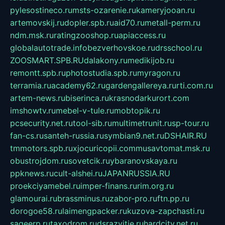
pylesostineco.ru
msts-ozarenie.ru
kameryjooan.ru
artemovskij.ru
dopler.spb.ru
aid70.ru
metall-perm.ru
ndm.msk.ru
ratingzooshop.ru
apiaccess.ru
globalautotrade.info
bezverhovskoe.ru
drsschool.ru
ZOOSMART.SPB.RU
dalakony.ru
medikijob.ru
remontt.spb.ru
photostudia.spb.ru
myragon.ru
terramia.ru
academy62.ru
gardengallereya.ru
rti.com.ru
artem-news.ru
biserinca.ru
krasnodarkurort.com
imshowtv.ru
mebel-v-tule.ru
mobtopik.ru
pcsecurity.net.ru
tool-sib.ru
multimetrunit.ru
sp-tour.ru
fan-cs.ru
santeh-russia.ru
symbian9.net.ru
DSHAIR.RU
tmmotors.spb.ru
xjocuricopii.com
musavtomat.msk.ru
obustrojdom.ru
sovetcik.ru
ybaranovskaya.ru
ppknews.ru
cult-alshei.ru
JAPANRUSSIA.RU
proekciyamebel.ru
imper-finans.ru
rim.org.ru
glamourai.ru
brassminus.ru
zabor-pro.ru
ftn.pp.ru
dorogoe58.ru
laimengpacker.ru
kuzova-zapchasti.ru
sageerp.ru
taxodrom.ru
dsrazvitie.ru
hardcity.net.ru