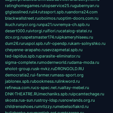
ratinghomegames.ru
topservice25.ru
gubernyan.ru
gtglasslined.ru
ii4.ru
tssport.spb.ru
andorra24.com
blackwallstreet.ru
oboimos.ru
optim-doors.com.ru
ikuch.ru
nycr.org.ru
npa21.ru
vremya-ch.spb.ru
desert000.ru
ivtorgi.ru
ifiori.ru
catalog-statei.ru
dcv.org.ru
spetsmaster174.ru
ipkameryhiseeu.ru
dum26.ru
ruspol.spb.ru
fr-opendp.ru
kam-solnyshko.ru
cheyenne-arapaho.ru
sevzapmetal.spb.ru
ted-lapidus.spb.ru
parasite-eliminator.ru
sigma-complete.ru
modernworld.ru
dama-moda.ru
eholot-group.ru
sk-nvkz.ru
DRONGOLD.RU
democratia2.ru
i-farmer.ru
mass-sport.org
jablonex.spb.ru
bookmess.ru
linkword.ru
refineua.com.ru
cs-spec.net.ru
altay-mebel.ru
DNK-THEATRE.RU
mechaniks.spb.ru
ipcamtechage.ru
skosta.ru
a-sun.ru
stroy-ldsp.ru
snowlands.org.ru
childrensshoes.ru
mrlizzy.ru
mebelsofiakrd.ru
bulizhenko.ru
rumantick.net.ru
mtszerno.ru