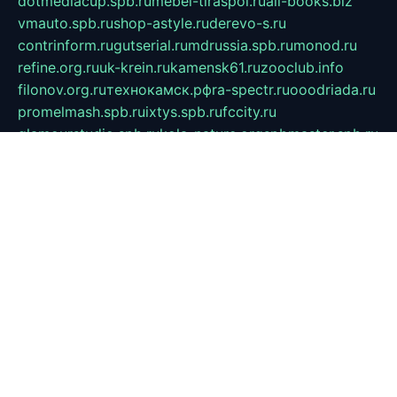
dotmediacup.spb.ru
mebel-tiraspol.ru
all-books.biz
vmauto.spb.ru
shop-astyle.ru
derevo-s.ru
contrinform.ru
gutserial.ru
mdrussia.spb.ru
monod.ru
refine.org.ru
uk-krein.ru
kamensk61.ru
zooclub.info
filonov.org.ru
технокамск.рф
ra-spectr.ru
ooodriada.ru
promelmash.spb.ru
ixtys.spb.ru
fccity.ru
glamourstudio.spb.ru
kola-nature.org
spbmaster.spb.ru
musicoutlet.ru
china.msk.ru
bulldog.su
grimm-online.ru
outlander.net.ru
maga.spb.ru
anime-sell.ru
keseloy.ru
газприборсервис.рф
karmin.spb.ru
shekswood.ru
tischlermebel.ru
automall66.ru
mag-vladimir.ru
yardbar.ru
kiwitour.spb.ru
indesign.com.ru
freestylemebel.ru
bany-samara.ru
rsei.ru
naidisvoyput.ru
mgsn-invest.ru
ipkamerasannce.ru
alicante-house.ru
ibelka74.ru
cozyhouse.info
vlkargalev-studio.ru
700mb.ru
figura-ufa.ru
alina-live.ru
belarusiannews.ru
womenknow.ru
dos-vniimk.ru
sega.net.ru
dv.net.ru
phenomenonsofhistory.com