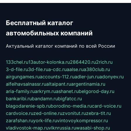
Бесплатный каталог
автомобильных компаний
Актуальный каталог компаний по всей России
133chel.ru
13autor-kolonka.ru
2864420.ru
2rich.ru
3-d-file.ru
3d-file.ru
a-cdc.ru
aalse.ru
a380club.ru
airgungames.ru
accounts-112.ru
adler-jun.ru
adonyev.ru
alfeihavsalnassr.ru
altaipant.ru
argentinamia.ru
aria-family.ru
arkrym.ru
ashanet.ru
belgorod-day.ru
bankaribi.ru
bandamn.ru
bigfatcc.ru
blagodarenie-spb.ru
borodino-media.ru
card-voice.ru
cardvoice.ru
zed-online.ru
zvonitut.ru
zebra-tlt.ru
zarafshan.ru
york-life.ru
vintovoykompressor.ru
vladivostok-map.ru
vlknrussia.ru
wasabi-shop.ru