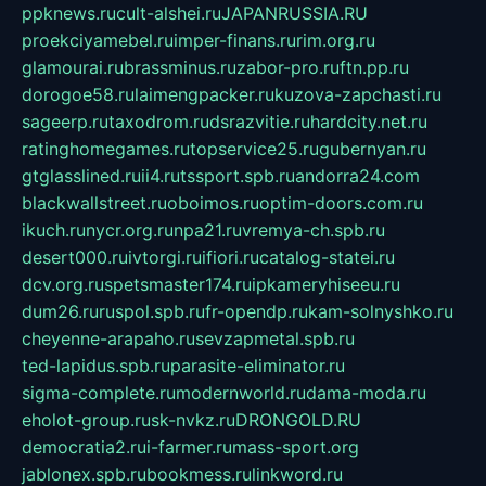
ppknews.ru
cult-alshei.ru
JAPANRUSSIA.RU
proekciyamebel.ru
imper-finans.ru
rim.org.ru
glamourai.ru
brassminus.ru
zabor-pro.ru
ftn.pp.ru
dorogoe58.ru
laimengpacker.ru
kuzova-zapchasti.ru
sageerp.ru
taxodrom.ru
dsrazvitie.ru
hardcity.net.ru
ratinghomegames.ru
topservice25.ru
gubernyan.ru
gtglasslined.ru
ii4.ru
tssport.spb.ru
andorra24.com
blackwallstreet.ru
oboimos.ru
optim-doors.com.ru
ikuch.ru
nycr.org.ru
npa21.ru
vremya-ch.spb.ru
desert000.ru
ivtorgi.ru
ifiori.ru
catalog-statei.ru
dcv.org.ru
spetsmaster174.ru
ipkameryhiseeu.ru
dum26.ru
ruspol.spb.ru
fr-opendp.ru
kam-solnyshko.ru
cheyenne-arapaho.ru
sevzapmetal.spb.ru
ted-lapidus.spb.ru
parasite-eliminator.ru
sigma-complete.ru
modernworld.ru
dama-moda.ru
eholot-group.ru
sk-nvkz.ru
DRONGOLD.RU
democratia2.ru
i-farmer.ru
mass-sport.org
jablonex.spb.ru
bookmess.ru
linkword.ru