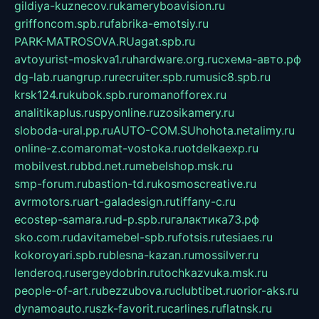
gildiya-kuznecov.ru
kameryboavision.ru
griffoncom.spb.ru
fabrika-emotsiy.ru
PARK-MATROSOVA.RU
agat.spb.ru
avtoyurist-moskva1.ru
hardware.org.ru
схема-авто.рф
dg-lab.ru
angrup.ru
recruiter.spb.ru
music8.spb.ru
krsk124.ru
kubok.spb.ru
romanofforex.ru
analitikaplus.ru
spyonline.ru
zosikamery.ru
sloboda-ural.pp.ru
AUTO-COM.SU
hohota.net
alimy.ru
online-z.com
aromat-vostoka.ru
otdelkaexp.ru
mobilvest.ru
bbd.net.ru
mebelshop.msk.ru
smp-forum.ru
bastion-td.ru
kosmoscreative.ru
avrmotors.ru
art-galadesign.ru
tiffany-c.ru
ecostep-samara.ru
d-p.spb.ru
галактика73.рф
sko.com.ru
davitamebel-spb.ru
fotsis.ru
tesiaes.ru
kokoroyari.spb.ru
blesna-kazan.ru
mossilver.ru
lenderoq.ru
sergeydobrin.ru
tochkazvuka.msk.ru
people-of-art.ru
bezzubova.ru
clubtibet.ru
orior-aks.ru
dynamoauto.ru
szk-favorit.ru
carlines.ru
flatnsk.ru