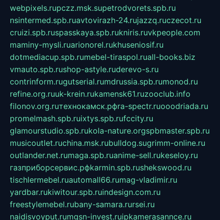
webpixels.ru
pczz.msk.su
petrodvorets.spb.ru
nsintermed.spb.ru
avtovirazh-24.ru
jazzq.ru
czecot.ru
cruizi.spb.ru
spasskaya.spb.ru
kniris.ru
vkpeople.com
maminy-mysli.ru
arionorel.ru
khuseniosif.ru
dotmediacup.spb.ru
mebel-tiraspol.ru
all-books.biz
vmauto.spb.ru
shop-astyle.ru
derevo-s.ru
contrinform.ru
gutserial.ru
mdrussia.spb.ru
monod.ru
refine.org.ru
uk-krein.ru
kamensk61.ru
zooclub.info
filonov.org.ru
технокамск.рф
ra-spectr.ru
ooodriada.ru
promelmash.spb.ru
ixtys.spb.ru
fccity.ru
glamourstudio.spb.ru
kola-nature.org
spbmaster.spb.ru
musicoutlet.ru
china.msk.ru
bulldog.su
grimm-online.ru
outlander.net.ru
maga.spb.ru
anime-sell.ru
keseloy.ru
газприборсервис.рф
karmin.spb.ru
shekswood.ru
tischlermebel.ru
automall66.ru
mag-vladimir.ru
yardbar.ru
kiwitour.spb.ru
indesign.com.ru
freestylemebel.ru
bany-samara.ru
rsei.ru
naidisvoyput.ru
mgsn-invest.ru
ipkamerasannce.ru