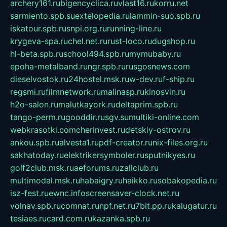
archery161.ru
bigencyclica.ru
vlast16.ru
korru.net
sarmiento.spb.su
extelopedia.ru
lammin-suo.spb.ru
iskatour.spb.ru
snpi.org.ru
running-line.ru
krygeva-spa.ru
chel.net.ru
rust-loco.ru
dugshop.ru
hl-beta.spb.ru
school494.spb.ru
mymubaby.ru
epoha-metalband.ru
ngr.spb.ru
rusgosnews.com
dieselvostok.ru
24hostel.msk.ru
w-dev.ru
f-ship.ru
regsmi.ru
filmnetwork.ru
malinasp.ru
kinosvin.ru
h2o-salon.ru
malutkayork.ru
deltaprim.spb.ru
tango-perm.ru
gooddir.ru
sgv.su
multiki-online.com
webkrasotki.com
cherinvest.ru
detskiy-ostrov.ru
ankou.spb.ru
alvesta1.ru
pdf-creator.ru
nix-files.org.ru
sakhatoday.ru
elektrikersymboler.ru
sputnikyes.ru
golf2club.msk.ru
aeforums.ru
zallclub.ru
multimodal.msk.ru
habaigry.ru
haikko.ru
sobakopedia.ru
isz-fest.ru
ewnc.info
screensaver-clock.net.ru
volnav.spb.ru
comnat.ru
npf.net.ru
7bit.pp.ru
kalugatur.ru
tesiaes.ru
card.com.ru
kazanka.spb.ru