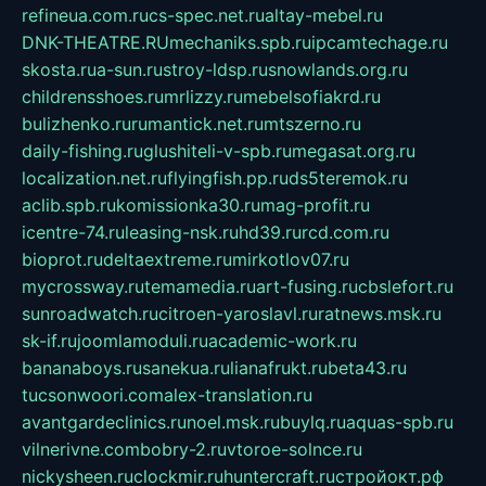
refineua.com.ru
cs-spec.net.ru
altay-mebel.ru
DNK-THEATRE.RU
mechaniks.spb.ru
ipcamtechage.ru
skosta.ru
a-sun.ru
stroy-ldsp.ru
snowlands.org.ru
childrensshoes.ru
mrlizzy.ru
mebelsofiakrd.ru
bulizhenko.ru
rumantick.net.ru
mtszerno.ru
daily-fishing.ru
glushiteli-v-spb.ru
megasat.org.ru
localization.net.ru
flyingfish.pp.ru
ds5teremok.ru
aclib.spb.ru
komissionka30.ru
mag-profit.ru
icentre-74.ru
leasing-nsk.ru
hd39.ru
rcd.com.ru
bioprot.ru
deltaextreme.ru
mirkotlov07.ru
mycrossway.ru
temamedia.ru
art-fusing.ru
cbslefort.ru
sunroadwatch.ru
citroen-yaroslavl.ru
ratnews.msk.ru
sk-if.ru
joomlamoduli.ru
academic-work.ru
bananaboys.ru
sanekua.ru
lianafrukt.ru
beta43.ru
tucsonwoori.com
alex-translation.ru
avantgardeclinics.ru
noel.msk.ru
buylq.ru
aquas-spb.ru
vilnerivne.com
bobry-2.ru
vtoroe-solnce.ru
nickysheen.ru
clockmir.ru
huntercraft.ru
стройокт.рф