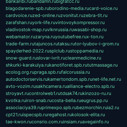
bankaribi.ru
bandamn.ru
bigfatcc.ru
blagodarenie-spb.ru
borodino-media.ru
card-voice.ru
cardvoice.ru
zed-online.ru
zvonitut.ru
zebra-tlt.ru
zarafshan.ru
york-life.ru
vintovoykompressor.ru
vladivostok-map.ru
vlknrussia.ru
wasabi-shop.ru
webamator.ru
zaryna.ru
youtubefree.ru
x-ton.ru
trade-farm.ru
tajuncos.ru
taksu.ru
tor-lyubov-i-grom.ru
spayderhed-2022.ru
splclub.ru
stoppamedia.ru
snow-guard.ru
slovar-ivrit.ru
cleanmedicine.ru
shkurki-karakulya.ru
kanotiforet.spb.ru
tutmassage.ru
ecolog.org.ru
praga.spb.ru
falcorussia.ru
autodoctorservis.ru
kamertondom.spb.ru
net-life.net.ru
avto-vozim.ru
sakhcamera.ru
alliance-electro.spb.ru
stroyavt.ru
controlweb1.ru
tdsak74.ru
kinzozo-ru.ru
kvotka.ru
iron-snab.ru
costa-bella.ru
eugrus.pp.ru
associaciya39.ru
primexpo.spb.ru
bezmorchin.ru
ia2.ru
cpt21.ru
ispecspb.ru
regahost.ru
kolosok-elita.ru
tae-kwon.ru
consrio.com.ru
insiam.ru
avegainfo.ru