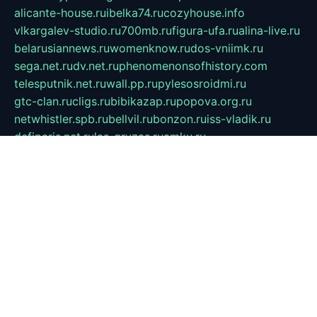
alicante-house.ru
ibelka74.ru
cozyhouse.info
vlkargalev-studio.ru
700mb.ru
figura-ufa.ru
alina-live.ru
belarusiannews.ru
womenknow.ru
dos-vniimk.ru
sega.net.ru
dv.net.ru
phenomenonsofhistory.com
telesputnik.net.ru
wall.pp.ru
pylesosroidmi.ru
gtc-clan.ru
cligs.ru
bibikazap.ru
popova.org.ru
netwhistler.spb.ru
bellvil.ru
bonzon.ru
iss-vladik.ru
defiparis.net.ru
las-gryzas.ru
amku.ru
electednews.spb.ru
feather.org.ru
spar72.ru
tankiigri.ru
dominus.com.ru
ibtree.ru
sanykool.pp.ru
unixlib.org.ru
menatep.spb.ru
gartenterrassen.ru
printeka.ru
skvozilka.com.ru
parkovka-pub.ru
lovemobi.ru
art-ru.ru
emulatorz.com.ru
alucomp.com.ru
tatforum.com.ru
alternativa-profi.ru
dermakler.ru
artsurvey.ru
aredir.ru
khimspas.ru
centr-maxi.ru
2018r.ru
bort-stomer-defort.ru
professional2.ru
gibsons.ru
artselena.ru
art-pilot.ru
ingredient.spb.ru
npfpolimer.spb.ru
argentum.spb.ru
hom-edu.ru