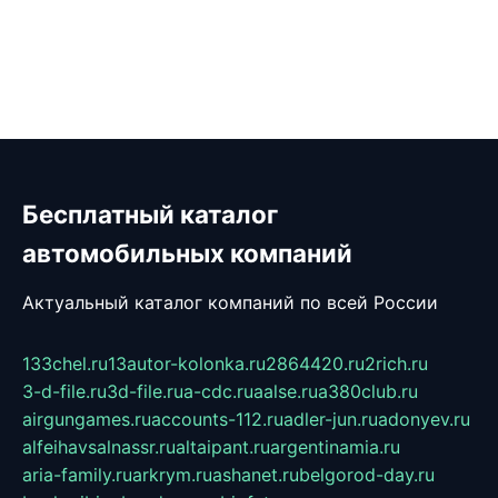
Бесплатный каталог
автомобильных компаний
Актуальный каталог компаний по всей России
133chel.ru
13autor-kolonka.ru
2864420.ru
2rich.ru
3-d-file.ru
3d-file.ru
a-cdc.ru
aalse.ru
a380club.ru
airgungames.ru
accounts-112.ru
adler-jun.ru
adonyev.ru
alfeihavsalnassr.ru
altaipant.ru
argentinamia.ru
aria-family.ru
arkrym.ru
ashanet.ru
belgorod-day.ru