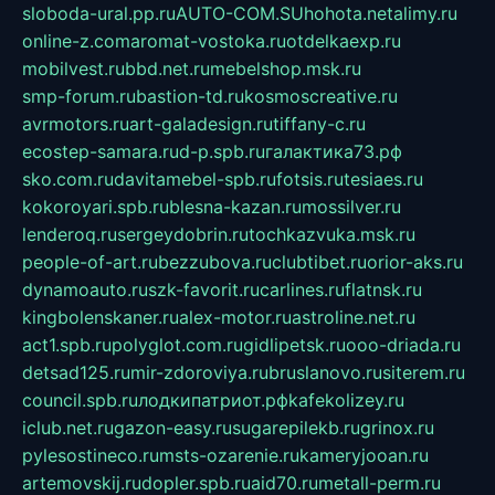
sloboda-ural.pp.ru
AUTO-COM.SU
hohota.net
alimy.ru
online-z.com
aromat-vostoka.ru
otdelkaexp.ru
mobilvest.ru
bbd.net.ru
mebelshop.msk.ru
smp-forum.ru
bastion-td.ru
kosmoscreative.ru
avrmotors.ru
art-galadesign.ru
tiffany-c.ru
ecostep-samara.ru
d-p.spb.ru
галактика73.рф
sko.com.ru
davitamebel-spb.ru
fotsis.ru
tesiaes.ru
kokoroyari.spb.ru
blesna-kazan.ru
mossilver.ru
lenderoq.ru
sergeydobrin.ru
tochkazvuka.msk.ru
people-of-art.ru
bezzubova.ru
clubtibet.ru
orior-aks.ru
dynamoauto.ru
szk-favorit.ru
carlines.ru
flatnsk.ru
kingbolenskaner.ru
alex-motor.ru
astroline.net.ru
act1.spb.ru
polyglot.com.ru
gidlipetsk.ru
ooo-driada.ru
detsad125.ru
mir-zdoroviya.ru
bruslanovo.ru
siterem.ru
council.spb.ru
лодкипатриот.рф
kafekolizey.ru
iclub.net.ru
gazon-easy.ru
sugarepilekb.ru
grinox.ru
pylesostineco.ru
msts-ozarenie.ru
kameryjooan.ru
artemovskij.ru
dopler.spb.ru
aid70.ru
metall-perm.ru