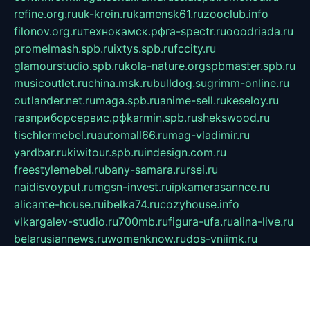
refine.org.ru
uk-krein.ru
kamensk61.ru
zooclub.info
filonov.org.ru
технокамск.рф
ra-spectr.ru
ooodriada.ru
promelmash.spb.ru
ixtys.spb.ru
fccity.ru
glamourstudio.spb.ru
kola-nature.org
spbmaster.spb.ru
musicoutlet.ru
china.msk.ru
bulldog.su
grimm-online.ru
outlander.net.ru
maga.spb.ru
anime-sell.ru
keseloy.ru
газприборсервис.рф
karmin.spb.ru
shekswood.ru
tischlermebel.ru
automall66.ru
mag-vladimir.ru
yardbar.ru
kiwitour.spb.ru
indesign.com.ru
freestylemebel.ru
bany-samara.ru
rsei.ru
naidisvoyput.ru
mgsn-invest.ru
ipkamerasannce.ru
alicante-house.ru
ibelka74.ru
cozyhouse.info
vlkargalev-studio.ru
700mb.ru
figura-ufa.ru
alina-live.ru
belarusiannews.ru
womenknow.ru
dos-vniimk.ru
sega.net.ru
dv.net.ru
phenomenonsofhistory.com
telesputnik.net.ru
wall.pp.ru
pylesosroidmi.ru
gtc-clan.ru
cligs.ru
bibikazap.ru
popova.org.ru
netwhistler.spb.ru
bellvil.ru
bonzon.ru
iss-vladik.ru