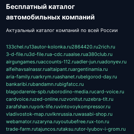
Бесплатный каталог
автомобильных компаний
Актуальный каталог компаний по всей России
133chel.ru
13autor-kolonka.ru
2864420.ru
2rich.ru
3-d-file.ru
3d-file.ru
a-cdc.ru
aalse.ru
a380club.ru
airgungames.ru
accounts-112.ru
adler-jun.ru
adonyev.ru
alfeihavsalnassr.ru
altaipant.ru
argentinamia.ru
aria-family.ru
arkrym.ru
ashanet.ru
belgorod-day.ru
bankaribi.ru
bandamn.ru
bigfatcc.ru
blagodarenie-spb.ru
borodino-media.ru
card-voice.ru
cardvoice.ru
zed-online.ru
zvonitut.ru
zebra-tlt.ru
zarafshan.ru
york-life.ru
vintovoykompressor.ru
vladivostok-map.ru
vlknrussia.ru
wasabi-shop.ru
webamator.ru
zaryna.ru
youtubefree.ru
x-ton.ru
trade-farm.ru
tajuncos.ru
taksu.ru
tor-lyubov-i-grom.ru