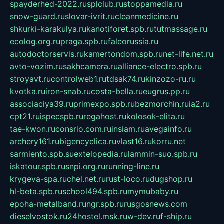
spayderhed-2022.ru
splclub.ru
stoppamedia.ru
snow-guard.ru
slovar-ivrit.ru
cleanmedicine.ru
shkurki-karakulya.ru
kanotiforet.spb.ru
tutmassage.ru
ecolog.org.ru
praga.spb.ru
falcorussia.ru
autodoctorservis.ru
kamertondom.spb.ru
net-life.net.ru
avto-vozim.ru
sakhcamera.ru
alliance-electro.spb.ru
stroyavt.ru
controlweb1.ru
tdsak74.ru
kinzozo-ru.ru
kvotka.ru
iron-snab.ru
costa-bella.ru
eugrus.pp.ru
associaciya39.ru
primexpo.spb.ru
bezmorchin.ru
ia2.ru
cpt21.ru
ispecspb.ru
regahost.ru
kolosok-elita.ru
tae-kwon.ru
consrio.com.ru
insiam.ru
avegainfo.ru
archery161.ru
bigencyclica.ru
vlast16.ru
korru.net
sarmiento.spb.su
extelopedia.ru
lammin-suo.spb.ru
iskatour.spb.ru
snpi.org.ru
running-line.ru
krygeva-spa.ru
chel.net.ru
rust-loco.ru
dugshop.ru
hl-beta.spb.ru
school494.spb.ru
mymubaby.ru
epoha-metalband.ru
ngr.spb.ru
rusgosnews.com
dieselvostok.ru
24hostel.msk.ru
w-dev.ru
f-ship.ru