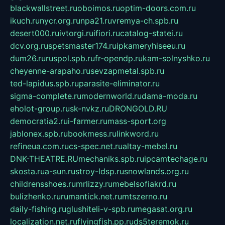
blackwallstreet.ru
oboimos.ru
optim-doors.com.ru
ikuch.ru
nycr.org.ru
npa21.ru
vremya-ch.spb.ru
desert000.ru
ivtorgi.ru
ifiori.ru
catalog-statei.ru
dcv.org.ru
spetsmaster174.ru
ipkameryhiseeu.ru
dum26.ru
ruspol.spb.ru
fr-opendp.ru
kam-solnyshko.ru
cheyenne-arapaho.ru
sevzapmetal.spb.ru
ted-lapidus.spb.ru
parasite-eliminator.ru
sigma-complete.ru
modernworld.ru
dama-moda.ru
eholot-group.ru
sk-nvkz.ru
DRONGOLD.RU
democratia2.ru
i-farmer.ru
mass-sport.org
jablonex.spb.ru
bookmess.ru
linkword.ru
refineua.com.ru
cs-spec.net.ru
altay-mebel.ru
DNK-THEATRE.RU
mechaniks.spb.ru
ipcamtechage.ru
skosta.ru
a-sun.ru
stroy-ldsp.ru
snowlands.org.ru
childrensshoes.ru
mrlizzy.ru
mebelsofiakrd.ru
bulizhenko.ru
rumantick.net.ru
mtszerno.ru
daily-fishing.ru
glushiteli-v-spb.ru
megasat.org.ru
localization.net.ru
flyingfish.pp.ru
ds5teremok.ru