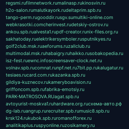
regsmi.ru
filmnetwork.ru
malinasp.ru
kinosvin.ru
h2o-salon.ru
malutkayork.ru
deltaprim.spb.ru
tango-perm.ru
gooddir.ru
sgv.su
multiki-online.com
webkrasotki.com
cherinvest.ru
detskiy-ostrov.ru
ankou.spb.ru
alvesta1.ru
pdf-creator.ru
nix-files.org.ru
sakhatoday.ru
elektrikersymboler.ru
sputnikyes.ru
golf2club.msk.ru
aeforums.ru
zallclub.ru
multimodal.msk.ru
habaigry.ru
haikko.ru
sobakopedia.ru
isz-fest.ru
ewnc.info
screensaver-clock.net.ru
volnav.spb.ru
comnat.ru
npf.net.ru
7bit.pp.ru
kalugatur.ru
tesiaes.ru
card.com.ru
kazanka.spb.ru
gildiya-kuznecov.ru
kameryboavision.ru
griffoncom.spb.ru
fabrika-emotsiy.ru
PARK-MATROSOVA.RU
agat.spb.ru
avtoyurist-moskva1.ru
hardware.org.ru
схема-авто.рф
dg-lab.ru
angrup.ru
recruiter.spb.ru
music8.spb.ru
krsk124.ru
kubok.spb.ru
romanofforex.ru
analitikaplus.ru
spyonline.ru
zosikamery.ru