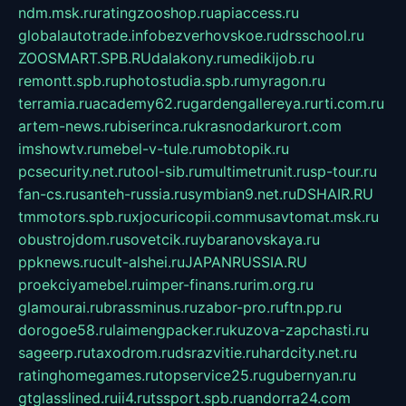
ndm.msk.ru
ratingzooshop.ru
apiaccess.ru
globalautotrade.info
bezverhovskoe.ru
drsschool.ru
ZOOSMART.SPB.RU
dalakony.ru
medikijob.ru
remontt.spb.ru
photostudia.spb.ru
myragon.ru
terramia.ru
academy62.ru
gardengallereya.ru
rti.com.ru
artem-news.ru
biserinca.ru
krasnodarkurort.com
imshowtv.ru
mebel-v-tule.ru
mobtopik.ru
pcsecurity.net.ru
tool-sib.ru
multimetrunit.ru
sp-tour.ru
fan-cs.ru
santeh-russia.ru
symbian9.net.ru
DSHAIR.RU
tmmotors.spb.ru
xjocuricopii.com
musavtomat.msk.ru
obustrojdom.ru
sovetcik.ru
ybaranovskaya.ru
ppknews.ru
cult-alshei.ru
JAPANRUSSIA.RU
proekciyamebel.ru
imper-finans.ru
rim.org.ru
glamourai.ru
brassminus.ru
zabor-pro.ru
ftn.pp.ru
dorogoe58.ru
laimengpacker.ru
kuzova-zapchasti.ru
sageerp.ru
taxodrom.ru
dsrazvitie.ru
hardcity.net.ru
ratinghomegames.ru
topservice25.ru
gubernyan.ru
gtglasslined.ru
ii4.ru
tssport.spb.ru
andorra24.com