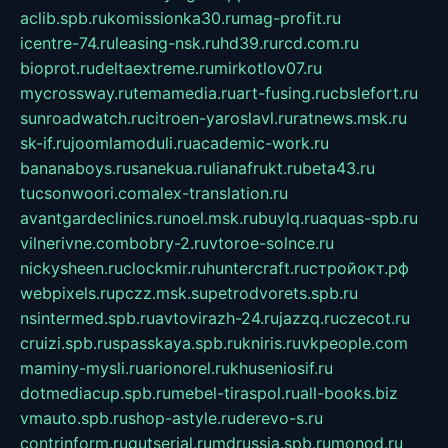
aclib.spb.ru
komissionka30.ru
mag-profit.ru
icentre-74.ru
leasing-nsk.ru
hd39.ru
rcd.com.ru
bioprot.ru
deltaextreme.ru
mirkotlov07.ru
mycrossway.ru
temamedia.ru
art-fusing.ru
cbslefort.ru
sunroadwatch.ru
citroen-yaroslavl.ru
ratnews.msk.ru
sk-if.ru
joomlamoduli.ru
academic-work.ru
bananaboys.ru
sanekua.ru
lianafrukt.ru
beta43.ru
tucsonwoori.com
alex-translation.ru
avantgardeclinics.ru
noel.msk.ru
buylq.ru
aquas-spb.ru
vilnerivne.com
bobry-2.ru
vtoroe-solnce.ru
nickysheen.ru
clockmir.ru
huntercraft.ru
стройокт.рф
webpixels.ru
pczz.msk.su
petrodvorets.spb.ru
nsintermed.spb.ru
avtovirazh-24.ru
jazzq.ru
czecot.ru
cruizi.spb.ru
spasskaya.spb.ru
kniris.ru
vkpeople.com
maminy-mysli.ru
arionorel.ru
khuseniosif.ru
dotmediacup.spb.ru
mebel-tiraspol.ru
all-books.biz
vmauto.spb.ru
shop-astyle.ru
derevo-s.ru
contrinform.ru
gutserial.ru
mdrussia.spb.ru
monod.ru