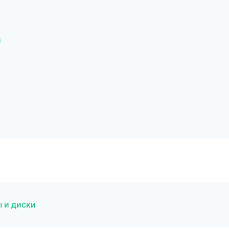
и
 и диски