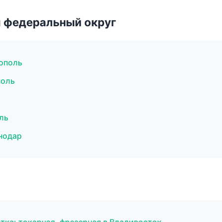
 федеральный округ
ополь
поль
ль
нодар