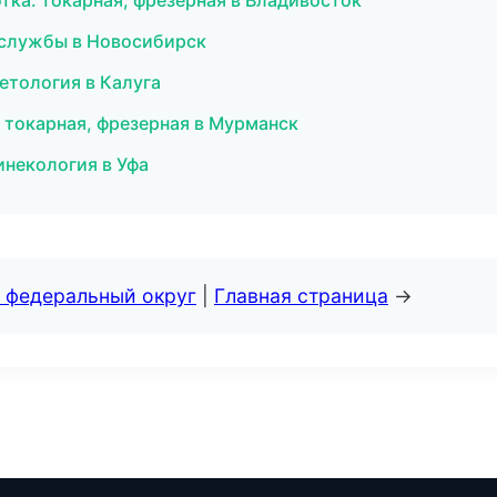
тка: токарная, фрезерная в Владивосток
е службы в Новосибирск
етология в Калуга
 токарная, фрезерная в Мурманск
гинекология в Уфа
 федеральный округ
|
Главная страница
→