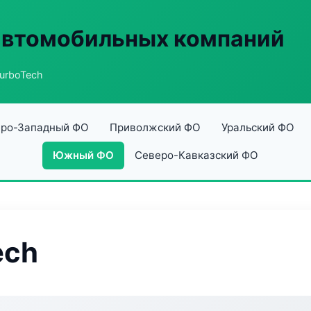
автомобильных компаний
TurboTech
ро-Западный ФО
Приволжский ФО
Уральский ФО
Южный ФО
Северо-Кавказский ФО
ech