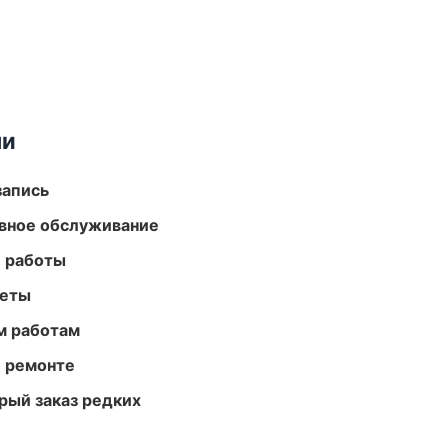
ми
запись
вное обслуживание
е работы
меты
м работам
и ремонте
рый заказ редких