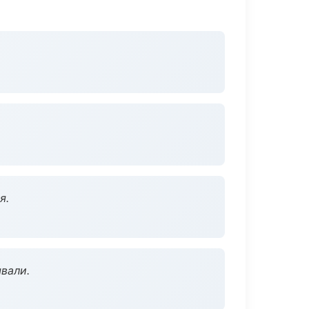
я.
вали.