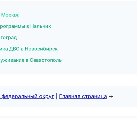
в Москва
программы в Нальчик
лгоград
тика ДВС в Новосибирск
луживание в Севастополь
 федеральный округ
|
Главная страница
→