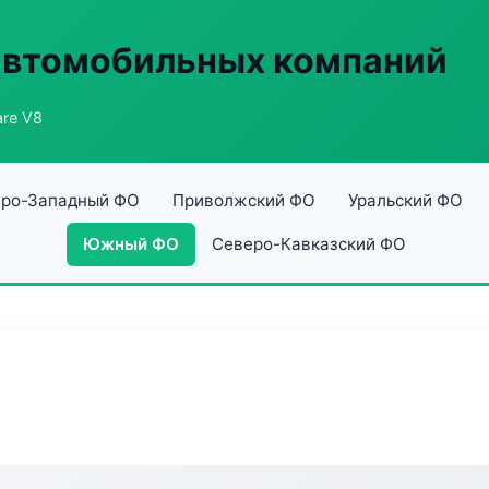
автомобильных компаний
are V8
ро-Западный ФО
Приволжский ФО
Уральский ФО
Южный ФО
Северо-Кавказский ФО