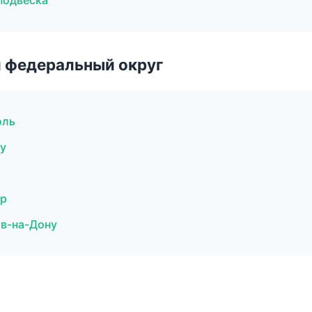
 подвеска
 федеральный округ
оль
ну
ар
ов-на-Дону