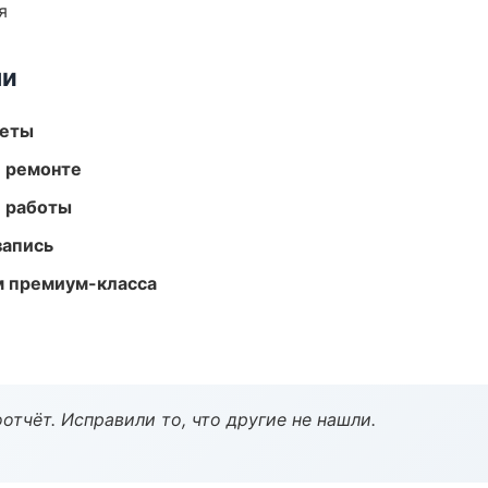
я
ми
меты
и ремонте
е работы
запись
м премиум-класса
тчёт. Исправили то, что другие не нашли.