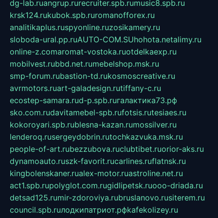
dg-lab.ru
angrup.ru
recruiter.spb.ru
music8.spb.ru
krsk124.ru
kubok.spb.ru
romanofforex.ru
analitikaplus.ru
spyonline.ru
zosikamery.ru
sloboda-ural.pp.ru
AUTO-COM.SU
hohota.net
alimy.ru
online-z.com
aromat-vostoka.ru
otdelkaexp.ru
mobilvest.ru
bbd.net.ru
mebelshop.msk.ru
smp-forum.ru
bastion-td.ru
kosmoscreative.ru
avrmotors.ru
art-galadesign.ru
tiffany-c.ru
ecostep-samara.ru
d-p.spb.ru
галактика73.рф
sko.com.ru
davitamebel-spb.ru
fotsis.ru
tesiaes.ru
kokoroyari.spb.ru
blesna-kazan.ru
mossilver.ru
lenderoq.ru
sergeydobrin.ru
tochkazvuka.msk.ru
people-of-art.ru
bezzubova.ru
clubtibet.ru
orior-aks.ru
dynamoauto.ru
szk-favorit.ru
carlines.ru
flatnsk.ru
kingbolenskaner.ru
alex-motor.ru
astroline.net.ru
act1.spb.ru
polyglot.com.ru
gidlipetsk.ru
ooo-driada.ru
detsad125.ru
mir-zdoroviya.ru
bruslanovo.ru
siterem.ru
council.spb.ru
лодкипатриот.рф
kafekolizey.ru