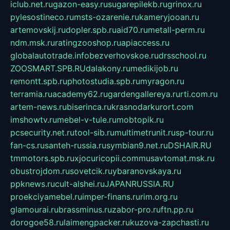
iclub.net.ru
gazon-easy.ru
sugarepilekb.ru
grinox.ru
pylesostineco.ru
msts-ozarenie.ru
kameryjooan.ru
artemovskij.ru
dopler.spb.ru
aid70.ru
metall-perm.ru
ndm.msk.ru
ratingzooshop.ru
apiaccess.ru
globalautotrade.info
bezverhovskoe.ru
drsschool.ru
ZOOSMART.SPB.RU
dalakony.ru
medikijob.ru
remontt.spb.ru
photostudia.spb.ru
myragon.ru
terramia.ru
academy62.ru
gardengallereya.ru
rti.com.ru
artem-news.ru
biserinca.ru
krasnodarkurort.com
imshowtv.ru
mebel-v-tule.ru
mobtopik.ru
pcsecurity.net.ru
tool-sib.ru
multimetrunit.ru
sp-tour.ru
fan-cs.ru
santeh-russia.ru
symbian9.net.ru
DSHAIR.RU
tmmotors.spb.ru
xjocuricopii.com
musavtomat.msk.ru
obustrojdom.ru
sovetcik.ru
ybaranovskaya.ru
ppknews.ru
cult-alshei.ru
JAPANRUSSIA.RU
proekciyamebel.ru
imper-finans.ru
rim.org.ru
glamourai.ru
brassminus.ru
zabor-pro.ru
ftn.pp.ru
dorogoe58.ru
laimengpacker.ru
kuzova-zapchasti.ru