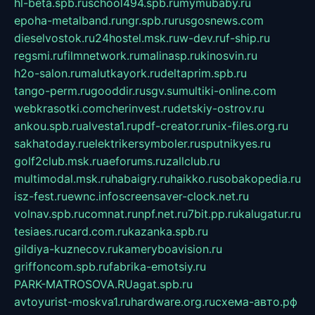
hl-beta.spb.ru
school494.spb.ru
mymubaby.ru
epoha-metalband.ru
ngr.spb.ru
rusgosnews.com
dieselvostok.ru
24hostel.msk.ru
w-dev.ru
f-ship.ru
regsmi.ru
filmnetwork.ru
malinasp.ru
kinosvin.ru
h2o-salon.ru
malutkayork.ru
deltaprim.spb.ru
tango-perm.ru
gooddir.ru
sgv.su
multiki-online.com
webkrasotki.com
cherinvest.ru
detskiy-ostrov.ru
ankou.spb.ru
alvesta1.ru
pdf-creator.ru
nix-files.org.ru
sakhatoday.ru
elektrikersymboler.ru
sputnikyes.ru
golf2club.msk.ru
aeforums.ru
zallclub.ru
multimodal.msk.ru
habaigry.ru
haikko.ru
sobakopedia.ru
isz-fest.ru
ewnc.info
screensaver-clock.net.ru
volnav.spb.ru
comnat.ru
npf.net.ru
7bit.pp.ru
kalugatur.ru
tesiaes.ru
card.com.ru
kazanka.spb.ru
gildiya-kuznecov.ru
kameryboavision.ru
griffoncom.spb.ru
fabrika-emotsiy.ru
PARK-MATROSOVA.RU
agat.spb.ru
avtoyurist-moskva1.ru
hardware.org.ru
схема-авто.рф