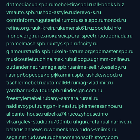
dotmediacup.spb.ru
mebel-tiraspol.ru
all-books.biz
vmauto.spb.ru
shop-astyle.ru
derevo-s.ru
contrinform.ru
gutserial.ru
mdrussia.spb.ru
monod.ru
refine.org.ru
uk-krein.ru
kamensk61.ru
zooclub.info
filonov.org.ru
технокамск.рф
ra-spectr.ru
ooodriada.ru
promelmash.spb.ru
ixtys.spb.ru
fccity.ru
glamourstudio.spb.ru
kola-nature.org
spbmaster.spb.ru
musicoutlet.ru
china.msk.ru
bulldog.su
grimm-online.ru
outlander.net.ru
maga.spb.ru
anime-sell.ru
keseloy.ru
газприборсервис.рф
karmin.spb.ru
shekswood.ru
tischlermebel.ru
automall66.ru
mag-vladimir.ru
yardbar.ru
kiwitour.spb.ru
indesign.com.ru
freestylemebel.ru
bany-samara.ru
rsei.ru
naidisvoyput.ru
mgsn-invest.ru
ipkamerasannce.ru
alicante-house.ru
ibelka74.ru
cozyhouse.info
vlkargalev-studio.ru
700mb.ru
figura-ufa.ru
alina-live.ru
belarusiannews.ru
womenknow.ru
dos-vniimk.ru
sega.net.ru
dv.net.ru
phenomenonsofhistory.com