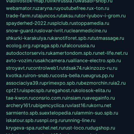
vladivostok-map.ru
vlknrussia.ru
wasabi-shop.ru
webamator.ru
zaryna.ru
youtubefree.ru
x-ton.ru
trade-farm.ru
tajuncos.ru
taksu.ru
tor-lyubov-i-grom.ru
spayderhed-2022.ru
splclub.ru
stoppamedia.ru
snow-guard.ru
slovar-ivrit.ru
cleanmedicine.ru
shkurki-karakulya.ru
kanotiforet.spb.ru
tutmassage.ru
ecolog.org.ru
praga.spb.ru
falcorussia.ru
autodoctorservis.ru
kamertondom.spb.ru
net-life.net.ru
avto-vozim.ru
sakhcamera.ru
alliance-electro.spb.ru
stroyavt.ru
controlweb1.ru
tdsak74.ru
kinzozo-ru.ru
kvotka.ru
iron-snab.ru
costa-bella.ru
eugrus.pp.ru
associaciya39.ru
primexpo.spb.ru
bezmorchin.ru
ia2.ru
cpt21.ru
ispecspb.ru
regahost.ru
kolosok-elita.ru
tae-kwon.ru
consrio.com.ru
insiam.ru
avegainfo.ru
archery161.ru
bigencyclica.ru
vlast16.ru
korru.net
sarmiento.spb.su
extelopedia.ru
lammin-suo.spb.ru
iskatour.spb.ru
snpi.org.ru
running-line.ru
krygeva-spa.ru
chel.net.ru
rust-loco.ru
dugshop.ru