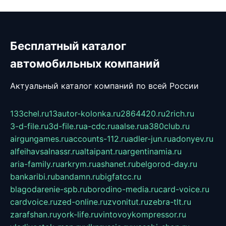
Бесплатный каталог
автомобильных компаний
Актуальный каталог компаний по всей России
133chel.ru
13autor-kolonka.ru
2864420.ru
2rich.ru
3-d-file.ru
3d-file.ru
a-cdc.ru
aalse.ru
a380club.ru
airgungames.ru
accounts-112.ru
adler-jun.ru
adonyev.ru
alfeihavsalnassr.ru
altaipant.ru
argentinamia.ru
aria-family.ru
arkrym.ru
ashanet.ru
belgorod-day.ru
bankaribi.ru
bandamn.ru
bigfatcc.ru
blagodarenie-spb.ru
borodino-media.ru
card-voice.ru
cardvoice.ru
zed-online.ru
zvonitut.ru
zebra-tlt.ru
zarafshan.ru
york-life.ru
vintovoykompressor.ru