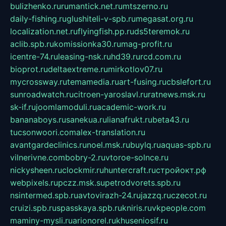
bulizhenko.ru
rumantick.net.ru
mtszerno.ru
daily-fishing.ru
glushiteli-v-spb.ru
megasat.org.ru
localization.net.ru
flyingfish.pp.ru
ds5teremok.ru
aclib.spb.ru
komissionka30.ru
mag-profit.ru
icentre-74.ru
leasing-nsk.ru
hd39.ru
rcd.com.ru
bioprot.ru
deltaextreme.ru
mirkotlov07.ru
mycrossway.ru
temamedia.ru
art-fusing.ru
cbslefort.ru
sunroadwatch.ru
citroen-yaroslavl.ru
ratnews.msk.ru
sk-if.ru
joomlamoduli.ru
academic-work.ru
bananaboys.ru
sanekua.ru
lianafrukt.ru
beta43.ru
tucsonwoori.com
alex-translation.ru
avantgardeclinics.ru
noel.msk.ru
buylq.ru
aquas-spb.ru
vilnerivne.com
bobry-2.ru
vtoroe-solnce.ru
nickysheen.ru
clockmir.ru
huntercraft.ru
стройокт.рф
webpixels.ru
pczz.msk.su
petrodvorets.spb.ru
nsintermed.spb.ru
avtovirazh-24.ru
jazzq.ru
czecot.ru
cruizi.spb.ru
spasskaya.spb.ru
kniris.ru
vkpeople.com
maminy-mysli.ru
arionorel.ru
khuseniosif.ru