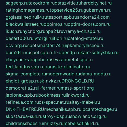
sageerp.ru
taxodrom.ru
dsrazvitie.ru
hardcity.net.ru
ratinghomegames.ru
topservice25.ru
gubernyan.ru
gtglasslined.ru
ii4.ru
tssport.spb.ru
andorra24.com
blackwallstreet.ru
oboimos.ru
optim-doors.com.ru
ikuch.ru
nycr.org.ru
npa21.ru
vremya-ch.spb.ru
desert000.ru
ivtorgi.ru
ifiori.ru
catalog-statei.ru
dcv.org.ru
spetsmaster174.ru
ipkameryhiseeu.ru
dum26.ru
ruspol.spb.ru
fr-opendp.ru
kam-solnyshko.ru
cheyenne-arapaho.ru
sevzapmetal.spb.ru
ted-lapidus.spb.ru
parasite-eliminator.ru
sigma-complete.ru
modernworld.ru
dama-moda.ru
eholot-group.ru
sk-nvkz.ru
DRONGOLD.RU
democratia2.ru
i-farmer.ru
mass-sport.org
jablonex.spb.ru
bookmess.ru
linkword.ru
refineua.com.ru
cs-spec.net.ru
altay-mebel.ru
DNK-THEATRE.RU
mechaniks.spb.ru
ipcamtechage.ru
skosta.ru
a-sun.ru
stroy-ldsp.ru
snowlands.org.ru
childrensshoes.ru
mrlizzy.ru
mebelsofiakrd.ru