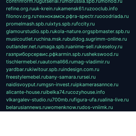
contrinform.ru
gutserial.ru
mdrussia.spb.ru
monod.ru
refine.org.ru
uk-krein.ru
kamensk61.ru
zooclub.info
filonov.org.ru
технокамск.рф
ra-spectr.ru
ooodriada.ru
promelmash.spb.ru
ixtys.spb.ru
fccity.ru
glamourstudio.spb.ru
kola-nature.org
spbmaster.spb.ru
musicoutlet.ru
china.msk.ru
bulldog.su
grimm-online.ru
outlander.net.ru
maga.spb.ru
anime-sell.ru
keseloy.ru
газприборсервис.рф
karmin.spb.ru
shekswood.ru
tischlermebel.ru
automall66.ru
mag-vladimir.ru
yardbar.ru
kiwitour.spb.ru
indesign.com.ru
freestylemebel.ru
bany-samara.ru
rsei.ru
naidisvoyput.ru
mgsn-invest.ru
ipkamerasannce.ru
alicante-house.ru
ibelka74.ru
cozyhouse.info
vlkargalev-studio.ru
700mb.ru
figura-ufa.ru
alina-live.ru
belarusiannews.ru
womenknow.ru
dos-vniimk.ru
sega.net.ru
dv.net.ru
phenomenonsofhistory.com
telesputnik.net.ru
wall.pp.ru
pylesosroidmi.ru
gtc-clan.ru
cligs.ru
bibikazap.ru
popova.org.ru