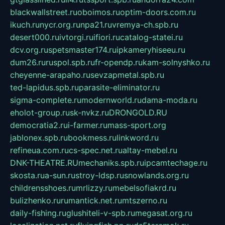
blackwallstreet.ru
oboimos.ru
optim-doors.com.ru
ikuch.ru
nycr.org.ru
npa21.ru
vremya-ch.spb.ru
desert000.ru
ivtorgi.ru
ifiori.ru
catalog-statei.ru
dcv.org.ru
spetsmaster174.ru
ipkameryhiseeu.ru
dum26.ru
ruspol.spb.ru
fr-opendp.ru
kam-solnyshko.ru
cheyenne-arapaho.ru
sevzapmetal.spb.ru
ted-lapidus.spb.ru
parasite-eliminator.ru
sigma-complete.ru
modernworld.ru
dama-moda.ru
eholot-group.ru
sk-nvkz.ru
DRONGOLD.RU
democratia2.ru
i-farmer.ru
mass-sport.org
jablonex.spb.ru
bookmess.ru
linkword.ru
refineua.com.ru
cs-spec.net.ru
altay-mebel.ru
DNK-THEATRE.RU
mechaniks.spb.ru
ipcamtechage.ru
skosta.ru
a-sun.ru
stroy-ldsp.ru
snowlands.org.ru
childrensshoes.ru
mrlizzy.ru
mebelsofiakrd.ru
bulizhenko.ru
rumantick.net.ru
mtszerno.ru
daily-fishing.ru
glushiteli-v-spb.ru
megasat.org.ru