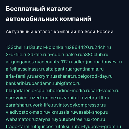
Бесплатный каталог
автомобильных компаний
Актуальный каталог компаний по всей России
133chel.ru
13autor-kolonka.ru
2864420.ru
2rich.ru
3-d-file.ru
3d-file.ru
a-cdc.ru
aalse.ru
a380club.ru
airgungames.ru
accounts-112.ru
adler-jun.ru
adonyev.ru
alfeihavsalnassr.ru
altaipant.ru
argentinamia.ru
aria-family.ru
arkrym.ru
ashanet.ru
belgorod-day.ru
bankaribi.ru
bandamn.ru
bigfatcc.ru
blagodarenie-spb.ru
borodino-media.ru
card-voice.ru
cardvoice.ru
zed-online.ru
zvonitut.ru
zebra-tlt.ru
zarafshan.ru
york-life.ru
vintovoykompressor.ru
vladivostok-map.ru
vlknrussia.ru
wasabi-shop.ru
webamator.ru
zaryna.ru
youtubefree.ru
x-ton.ru
trade-farm.ru
tajuncos.ru
taksu.ru
tor-lyubov-i-grom.ru