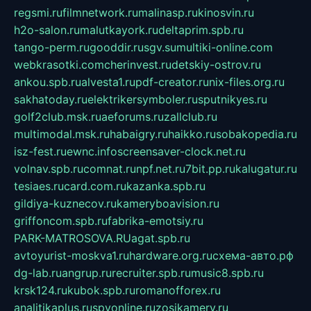
regsmi.ru
filmnetwork.ru
malinasp.ru
kinosvin.ru
h2o-salon.ru
malutkayork.ru
deltaprim.spb.ru
tango-perm.ru
gooddir.ru
sgv.su
multiki-online.com
webkrasotki.com
cherinvest.ru
detskiy-ostrov.ru
ankou.spb.ru
alvesta1.ru
pdf-creator.ru
nix-files.org.ru
sakhatoday.ru
elektrikersymboler.ru
sputnikyes.ru
golf2club.msk.ru
aeforums.ru
zallclub.ru
multimodal.msk.ru
habaigry.ru
haikko.ru
sobakopedia.ru
isz-fest.ru
ewnc.info
screensaver-clock.net.ru
volnav.spb.ru
comnat.ru
npf.net.ru
7bit.pp.ru
kalugatur.ru
tesiaes.ru
card.com.ru
kazanka.spb.ru
gildiya-kuznecov.ru
kameryboavision.ru
griffoncom.spb.ru
fabrika-emotsiy.ru
PARK-MATROSOVA.RU
agat.spb.ru
avtoyurist-moskva1.ru
hardware.org.ru
схема-авто.рф
dg-lab.ru
angrup.ru
recruiter.spb.ru
music8.spb.ru
krsk124.ru
kubok.spb.ru
romanofforex.ru
analitikaplus.ru
spyonline.ru
zosikamery.ru