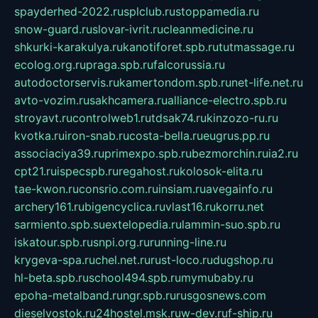
spayderhed-2022.ru
splclub.ru
stoppamedia.ru
snow-guard.ru
slovar-ivrit.ru
cleanmedicine.ru
shkurki-karakulya.ru
kanotiforet.spb.ru
tutmassage.ru
ecolog.org.ru
praga.spb.ru
falcorussia.ru
autodoctorservis.ru
kamertondom.spb.ru
net-life.net.ru
avto-vozim.ru
sakhcamera.ru
alliance-electro.spb.ru
stroyavt.ru
controlweb1.ru
tdsak74.ru
kinzozo-ru.ru
kvotka.ru
iron-snab.ru
costa-bella.ru
eugrus.pp.ru
associaciya39.ru
primexpo.spb.ru
bezmorchin.ru
ia2.ru
cpt21.ru
ispecspb.ru
regahost.ru
kolosok-elita.ru
tae-kwon.ru
consrio.com.ru
insiam.ru
avegainfo.ru
archery161.ru
bigencyclica.ru
vlast16.ru
korru.net
sarmiento.spb.su
extelopedia.ru
lammin-suo.spb.ru
iskatour.spb.ru
snpi.org.ru
running-line.ru
krygeva-spa.ru
chel.net.ru
rust-loco.ru
dugshop.ru
hl-beta.spb.ru
school494.spb.ru
mymubaby.ru
epoha-metalband.ru
ngr.spb.ru
rusgosnews.com
dieselvostok.ru
24hostel.msk.ru
w-dev.ru
f-ship.ru