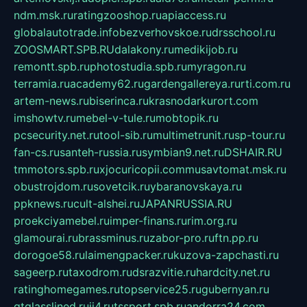
ndm.msk.ru
ratingzooshop.ru
apiaccess.ru
globalautotrade.info
bezverhovskoe.ru
drsschool.ru
ZOOSMART.SPB.RU
dalakony.ru
medikijob.ru
remontt.spb.ru
photostudia.spb.ru
myragon.ru
terramia.ru
academy62.ru
gardengallereya.ru
rti.com.ru
artem-news.ru
biserinca.ru
krasnodarkurort.com
imshowtv.ru
mebel-v-tule.ru
mobtopik.ru
pcsecurity.net.ru
tool-sib.ru
multimetrunit.ru
sp-tour.ru
fan-cs.ru
santeh-russia.ru
symbian9.net.ru
DSHAIR.RU
tmmotors.spb.ru
xjocuricopii.com
musavtomat.msk.ru
obustrojdom.ru
sovetcik.ru
ybaranovskaya.ru
ppknews.ru
cult-alshei.ru
JAPANRUSSIA.RU
proekciyamebel.ru
imper-finans.ru
rim.org.ru
glamourai.ru
brassminus.ru
zabor-pro.ru
ftn.pp.ru
dorogoe58.ru
laimengpacker.ru
kuzova-zapchasti.ru
sageerp.ru
taxodrom.ru
dsrazvitie.ru
hardcity.net.ru
ratinghomegames.ru
topservice25.ru
gubernyan.ru
gtglasslined.ru
ii4.ru
tssport.spb.ru
andorra24.com