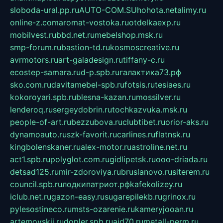
sloboda-ural.pp.ru
AUTO-COM.SU
hohota.net
alimy.ru
online-z.com
aromat-vostoka.ru
otdelkaexp.ru
mobilvest.ru
bbd.net.ru
mebelshop.msk.ru
smp-forum.ru
bastion-td.ru
kosmoscreative.ru
avrmotors.ru
art-galadesign.ru
tiffany-c.ru
ecostep-samara.ru
d-p.spb.ru
галактика73.рф
sko.com.ru
davitamebel-spb.ru
fotsis.ru
tesiaes.ru
kokoroyari.spb.ru
blesna-kazan.ru
mossilver.ru
lenderoq.ru
sergeydobrin.ru
tochkazvuka.msk.ru
people-of-art.ru
bezzubova.ru
clubtibet.ru
orior-aks.ru
dynamoauto.ru
szk-favorit.ru
carlines.ru
flatnsk.ru
kingbolenskaner.ru
alex-motor.ru
astroline.net.ru
act1.spb.ru
polyglot.com.ru
gidlipetsk.ru
ooo-driada.ru
detsad125.ru
mir-zdoroviya.ru
bruslanovo.ru
siterem.ru
council.spb.ru
лодкипатриот.рф
kafekolizey.ru
iclub.net.ru
gazon-easy.ru
sugarepilekb.ru
grinox.ru
pylesostineco.ru
msts-ozarenie.ru
kameryjooan.ru
artemovskij.ru
dopler.spb.ru
aid70.ru
metall-perm.ru