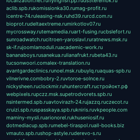
localization.net.ru
flyingfish.pp.ru
ds5teremok.ru
aclib.spb.ru
komissionka30.ru
mag-profit.ru
icentre-74.ru
leasing-nsk.ru
hd39.ru
rcd.com.ru
bioprot.ru
deltaextreme.ru
mirkotlov07.ru
mycrossway.ru
temamedia.ru
art-fusing.ru
cbslefort.ru
sunroadwatch.ru
citroen-yaroslavl.ru
ratnews.msk.ru
sk-if.ru
joomlamoduli.ru
academic-work.ru
bananaboys.ru
sanekua.ru
lianafrukt.ru
beta43.ru
tucsonwoori.com
alex-translation.ru
avantgardeclinics.ru
noel.msk.ru
buylq.ru
aquas-spb.ru
vilnerivne.com
bobry-2.ru
vtoroe-solnce.ru
nickysheen.ru
clockmir.ru
huntercraft.ru
стройокт.рф
webpixels.ru
pczz.msk.su
petrodvorets.spb.ru
nsintermed.spb.ru
avtovirazh-24.ru
jazzq.ru
czecot.ru
cruizi.spb.ru
spasskaya.spb.ru
kniris.ru
vkpeople.com
maminy-mysli.ru
arionorel.ru
khuseniosif.ru
dotmediacup.spb.ru
mebel-tiraspol.ru
all-books.biz
vmauto.spb.ru
shop-astyle.ru
derevo-s.ru