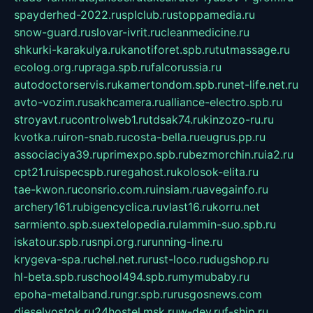
spayderhed-2022.ru
splclub.ru
stoppamedia.ru
snow-guard.ru
slovar-ivrit.ru
cleanmedicine.ru
shkurki-karakulya.ru
kanotiforet.spb.ru
tutmassage.ru
ecolog.org.ru
praga.spb.ru
falcorussia.ru
autodoctorservis.ru
kamertondom.spb.ru
net-life.net.ru
avto-vozim.ru
sakhcamera.ru
alliance-electro.spb.ru
stroyavt.ru
controlweb1.ru
tdsak74.ru
kinzozo-ru.ru
kvotka.ru
iron-snab.ru
costa-bella.ru
eugrus.pp.ru
associaciya39.ru
primexpo.spb.ru
bezmorchin.ru
ia2.ru
cpt21.ru
ispecspb.ru
regahost.ru
kolosok-elita.ru
tae-kwon.ru
consrio.com.ru
insiam.ru
avegainfo.ru
archery161.ru
bigencyclica.ru
vlast16.ru
korru.net
sarmiento.spb.su
extelopedia.ru
lammin-suo.spb.ru
iskatour.spb.ru
snpi.org.ru
running-line.ru
krygeva-spa.ru
chel.net.ru
rust-loco.ru
dugshop.ru
hl-beta.spb.ru
school494.spb.ru
mymubaby.ru
epoha-metalband.ru
ngr.spb.ru
rusgosnews.com
dieselvostok.ru
24hostel.msk.ru
w-dev.ru
f-ship.ru