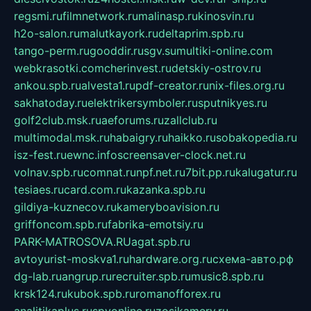
regsmi.ru
filmnetwork.ru
malinasp.ru
kinosvin.ru
h2o-salon.ru
malutkayork.ru
deltaprim.spb.ru
tango-perm.ru
gooddir.ru
sgv.su
multiki-online.com
webkrasotki.com
cherinvest.ru
detskiy-ostrov.ru
ankou.spb.ru
alvesta1.ru
pdf-creator.ru
nix-files.org.ru
sakhatoday.ru
elektrikersymboler.ru
sputnikyes.ru
golf2club.msk.ru
aeforums.ru
zallclub.ru
multimodal.msk.ru
habaigry.ru
haikko.ru
sobakopedia.ru
isz-fest.ru
ewnc.info
screensaver-clock.net.ru
volnav.spb.ru
comnat.ru
npf.net.ru
7bit.pp.ru
kalugatur.ru
tesiaes.ru
card.com.ru
kazanka.spb.ru
gildiya-kuznecov.ru
kameryboavision.ru
griffoncom.spb.ru
fabrika-emotsiy.ru
PARK-MATROSOVA.RU
agat.spb.ru
avtoyurist-moskva1.ru
hardware.org.ru
схема-авто.рф
dg-lab.ru
angrup.ru
recruiter.spb.ru
music8.spb.ru
krsk124.ru
kubok.spb.ru
romanofforex.ru