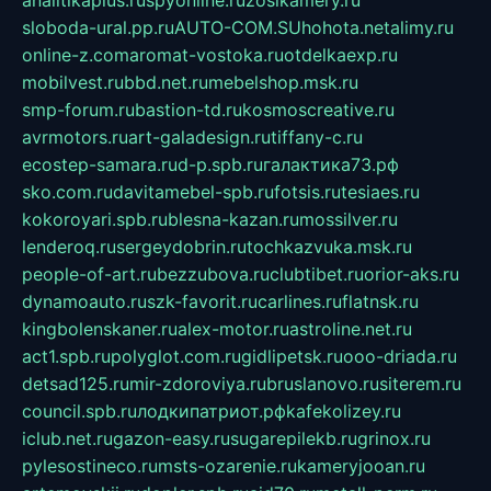
analitikaplus.ru
spyonline.ru
zosikamery.ru
sloboda-ural.pp.ru
AUTO-COM.SU
hohota.net
alimy.ru
online-z.com
aromat-vostoka.ru
otdelkaexp.ru
mobilvest.ru
bbd.net.ru
mebelshop.msk.ru
smp-forum.ru
bastion-td.ru
kosmoscreative.ru
avrmotors.ru
art-galadesign.ru
tiffany-c.ru
ecostep-samara.ru
d-p.spb.ru
галактика73.рф
sko.com.ru
davitamebel-spb.ru
fotsis.ru
tesiaes.ru
kokoroyari.spb.ru
blesna-kazan.ru
mossilver.ru
lenderoq.ru
sergeydobrin.ru
tochkazvuka.msk.ru
people-of-art.ru
bezzubova.ru
clubtibet.ru
orior-aks.ru
dynamoauto.ru
szk-favorit.ru
carlines.ru
flatnsk.ru
kingbolenskaner.ru
alex-motor.ru
astroline.net.ru
act1.spb.ru
polyglot.com.ru
gidlipetsk.ru
ooo-driada.ru
detsad125.ru
mir-zdoroviya.ru
bruslanovo.ru
siterem.ru
council.spb.ru
лодкипатриот.рф
kafekolizey.ru
iclub.net.ru
gazon-easy.ru
sugarepilekb.ru
grinox.ru
pylesostineco.ru
msts-ozarenie.ru
kameryjooan.ru