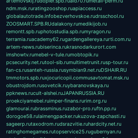
artemovskij.ru
dopler.spb.ru
aid70.ru
metall-perm.ru
ndm.msk.ru
ratingzooshop.ru
apiaccess.ru
globalautotrade.info
bezverhovskoe.ru
drsschool.ru
ZOOSMART.SPB.RU
dalakony.ru
medikijob.ru
remontt.spb.ru
photostudia.spb.ru
myragon.ru
terramia.ru
academy62.ru
gardengallereya.ru
rti.com.ru
artem-news.ru
biserinca.ru
krasnodarkurort.com
imshowtv.ru
mebel-v-tule.ru
mobtopik.ru
pcsecurity.net.ru
tool-sib.ru
multimetrunit.ru
sp-tour.ru
fan-cs.ru
santeh-russia.ru
symbian9.net.ru
DSHAIR.RU
tmmotors.spb.ru
xjocuricopii.com
musavtomat.msk.ru
obustrojdom.ru
sovetcik.ru
ybaranovskaya.ru
ppknews.ru
cult-alshei.ru
JAPANRUSSIA.RU
proekciyamebel.ru
imper-finans.ru
rim.org.ru
glamourai.ru
brassminus.ru
zabor-pro.ru
ftn.pp.ru
dorogoe58.ru
laimengpacker.ru
kuzova-zapchasti.ru
sageerp.ru
taxodrom.ru
dsrazvitie.ru
hardcity.net.ru
ratinghomegames.ru
topservice25.ru
gubernyan.ru