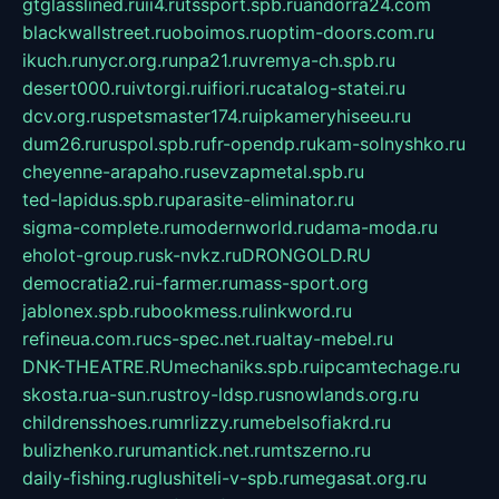
gtglasslined.ru
ii4.ru
tssport.spb.ru
andorra24.com
blackwallstreet.ru
oboimos.ru
optim-doors.com.ru
ikuch.ru
nycr.org.ru
npa21.ru
vremya-ch.spb.ru
desert000.ru
ivtorgi.ru
ifiori.ru
catalog-statei.ru
dcv.org.ru
spetsmaster174.ru
ipkameryhiseeu.ru
dum26.ru
ruspol.spb.ru
fr-opendp.ru
kam-solnyshko.ru
cheyenne-arapaho.ru
sevzapmetal.spb.ru
ted-lapidus.spb.ru
parasite-eliminator.ru
sigma-complete.ru
modernworld.ru
dama-moda.ru
eholot-group.ru
sk-nvkz.ru
DRONGOLD.RU
democratia2.ru
i-farmer.ru
mass-sport.org
jablonex.spb.ru
bookmess.ru
linkword.ru
refineua.com.ru
cs-spec.net.ru
altay-mebel.ru
DNK-THEATRE.RU
mechaniks.spb.ru
ipcamtechage.ru
skosta.ru
a-sun.ru
stroy-ldsp.ru
snowlands.org.ru
childrensshoes.ru
mrlizzy.ru
mebelsofiakrd.ru
bulizhenko.ru
rumantick.net.ru
mtszerno.ru
daily-fishing.ru
glushiteli-v-spb.ru
megasat.org.ru