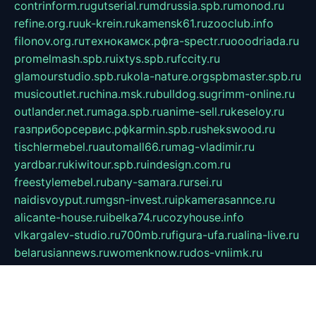
contrinform.ru
gutserial.ru
mdrussia.spb.ru
monod.ru
refine.org.ru
uk-krein.ru
kamensk61.ru
zooclub.info
filonov.org.ru
технокамск.рф
ra-spectr.ru
ooodriada.ru
promelmash.spb.ru
ixtys.spb.ru
fccity.ru
glamourstudio.spb.ru
kola-nature.org
spbmaster.spb.ru
musicoutlet.ru
china.msk.ru
bulldog.su
grimm-online.ru
outlander.net.ru
maga.spb.ru
anime-sell.ru
keseloy.ru
газприборсервис.рф
karmin.spb.ru
shekswood.ru
tischlermebel.ru
automall66.ru
mag-vladimir.ru
yardbar.ru
kiwitour.spb.ru
indesign.com.ru
freestylemebel.ru
bany-samara.ru
rsei.ru
naidisvoyput.ru
mgsn-invest.ru
ipkamerasannce.ru
alicante-house.ru
ibelka74.ru
cozyhouse.info
vlkargalev-studio.ru
700mb.ru
figura-ufa.ru
alina-live.ru
belarusiannews.ru
womenknow.ru
dos-vniimk.ru
sega.net.ru
dv.net.ru
phenomenonsofhistory.com
telesputnik.net.ru
wall.pp.ru
pylesosroidmi.ru
gtc-clan.ru
cligs.ru
bibikazap.ru
popova.org.ru