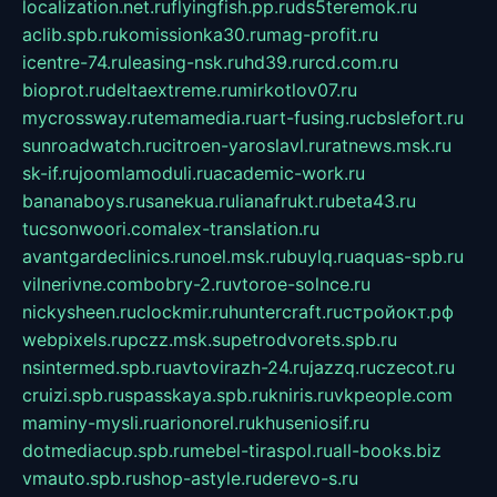
localization.net.ru
flyingfish.pp.ru
ds5teremok.ru
aclib.spb.ru
komissionka30.ru
mag-profit.ru
icentre-74.ru
leasing-nsk.ru
hd39.ru
rcd.com.ru
bioprot.ru
deltaextreme.ru
mirkotlov07.ru
mycrossway.ru
temamedia.ru
art-fusing.ru
cbslefort.ru
sunroadwatch.ru
citroen-yaroslavl.ru
ratnews.msk.ru
sk-if.ru
joomlamoduli.ru
academic-work.ru
bananaboys.ru
sanekua.ru
lianafrukt.ru
beta43.ru
tucsonwoori.com
alex-translation.ru
avantgardeclinics.ru
noel.msk.ru
buylq.ru
aquas-spb.ru
vilnerivne.com
bobry-2.ru
vtoroe-solnce.ru
nickysheen.ru
clockmir.ru
huntercraft.ru
стройокт.рф
webpixels.ru
pczz.msk.su
petrodvorets.spb.ru
nsintermed.spb.ru
avtovirazh-24.ru
jazzq.ru
czecot.ru
cruizi.spb.ru
spasskaya.spb.ru
kniris.ru
vkpeople.com
maminy-mysli.ru
arionorel.ru
khuseniosif.ru
dotmediacup.spb.ru
mebel-tiraspol.ru
all-books.biz
vmauto.spb.ru
shop-astyle.ru
derevo-s.ru