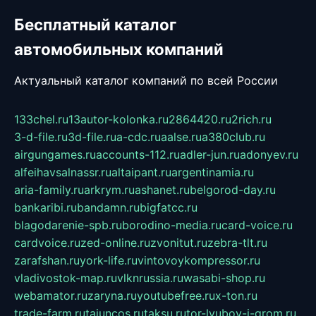
Бесплатный каталог
автомобильных компаний
Актуальный каталог компаний по всей России
133chel.ru
13autor-kolonka.ru
2864420.ru
2rich.ru
3-d-file.ru
3d-file.ru
a-cdc.ru
aalse.ru
a380club.ru
airgungames.ru
accounts-112.ru
adler-jun.ru
adonyev.ru
alfeihavsalnassr.ru
altaipant.ru
argentinamia.ru
aria-family.ru
arkrym.ru
ashanet.ru
belgorod-day.ru
bankaribi.ru
bandamn.ru
bigfatcc.ru
blagodarenie-spb.ru
borodino-media.ru
card-voice.ru
cardvoice.ru
zed-online.ru
zvonitut.ru
zebra-tlt.ru
zarafshan.ru
york-life.ru
vintovoykompressor.ru
vladivostok-map.ru
vlknrussia.ru
wasabi-shop.ru
webamator.ru
zaryna.ru
youtubefree.ru
x-ton.ru
trade-farm.ru
tajuncos.ru
taksu.ru
tor-lyubov-i-grom.ru