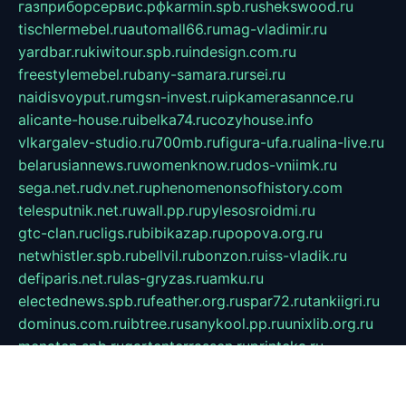
газприборсервис.рф
karmin.spb.ru
shekswood.ru
tischlermebel.ru
automall66.ru
mag-vladimir.ru
yardbar.ru
kiwitour.spb.ru
indesign.com.ru
freestylemebel.ru
bany-samara.ru
rsei.ru
naidisvoyput.ru
mgsn-invest.ru
ipkamerasannce.ru
alicante-house.ru
ibelka74.ru
cozyhouse.info
vlkargalev-studio.ru
700mb.ru
figura-ufa.ru
alina-live.ru
belarusiannews.ru
womenknow.ru
dos-vniimk.ru
sega.net.ru
dv.net.ru
phenomenonsofhistory.com
telesputnik.net.ru
wall.pp.ru
pylesosroidmi.ru
gtc-clan.ru
cligs.ru
bibikazap.ru
popova.org.ru
netwhistler.spb.ru
bellvil.ru
bonzon.ru
iss-vladik.ru
defiparis.net.ru
las-gryzas.ru
amku.ru
electednews.spb.ru
feather.org.ru
spar72.ru
tankiigri.ru
dominus.com.ru
ibtree.ru
sanykool.pp.ru
unixlib.org.ru
menatep.spb.ru
gartenterrassen.ru
printeka.ru
skvozilka.com.ru
parkovka-pub.ru
lovemobi.ru
art-ru.ru
emulatorz.com.ru
alucomp.com.ru
tatforum.com.ru