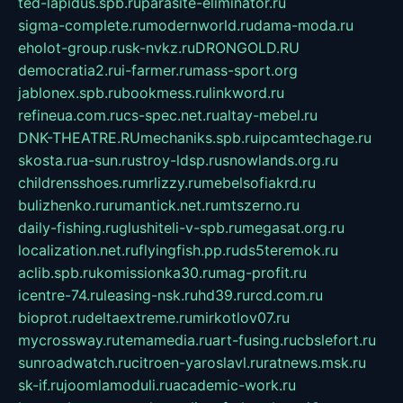
ted-lapidus.spb.ru
parasite-eliminator.ru
sigma-complete.ru
modernworld.ru
dama-moda.ru
eholot-group.ru
sk-nvkz.ru
DRONGOLD.RU
democratia2.ru
i-farmer.ru
mass-sport.org
jablonex.spb.ru
bookmess.ru
linkword.ru
refineua.com.ru
cs-spec.net.ru
altay-mebel.ru
DNK-THEATRE.RU
mechaniks.spb.ru
ipcamtechage.ru
skosta.ru
a-sun.ru
stroy-ldsp.ru
snowlands.org.ru
childrensshoes.ru
mrlizzy.ru
mebelsofiakrd.ru
bulizhenko.ru
rumantick.net.ru
mtszerno.ru
daily-fishing.ru
glushiteli-v-spb.ru
megasat.org.ru
localization.net.ru
flyingfish.pp.ru
ds5teremok.ru
aclib.spb.ru
komissionka30.ru
mag-profit.ru
icentre-74.ru
leasing-nsk.ru
hd39.ru
rcd.com.ru
bioprot.ru
deltaextreme.ru
mirkotlov07.ru
mycrossway.ru
temamedia.ru
art-fusing.ru
cbslefort.ru
sunroadwatch.ru
citroen-yaroslavl.ru
ratnews.msk.ru
sk-if.ru
joomlamoduli.ru
academic-work.ru