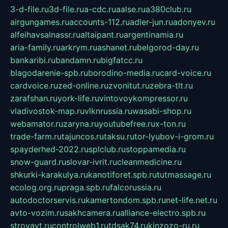
3-d-file.ru
3d-file.ru
a-cdc.ru
aalse.ru
a380club.ru
airgungames.ru
accounts-112.ru
adler-jun.ru
adonyev.ru
alfeihavsalnassr.ru
altaipant.ru
argentinamia.ru
aria-family.ru
arkrym.ru
ashanet.ru
belgorod-day.ru
bankaribi.ru
bandamn.ru
bigfatcc.ru
blagodarenie-spb.ru
borodino-media.ru
card-voice.ru
cardvoice.ru
zed-online.ru
zvonitut.ru
zebra-tlt.ru
zarafshan.ru
york-life.ru
vintovoykompressor.ru
vladivostok-map.ru
vlknrussia.ru
wasabi-shop.ru
webamator.ru
zaryna.ru
youtubefree.ru
x-ton.ru
trade-farm.ru
tajuncos.ru
taksu.ru
tor-lyubov-i-grom.ru
spayderhed-2022.ru
splclub.ru
stoppamedia.ru
snow-guard.ru
slovar-ivrit.ru
cleanmedicine.ru
shkurki-karakulya.ru
kanotiforet.spb.ru
tutmassage.ru
ecolog.org.ru
praga.spb.ru
falcorussia.ru
autodoctorservis.ru
kamertondom.spb.ru
net-life.net.ru
avto-vozim.ru
sakhcamera.ru
alliance-electro.spb.ru
stroyavt.ru
controlweb1.ru
tdsak74.ru
kinzozo-ru.ru