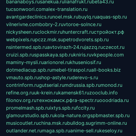
bananaboys.ru
sanekua.ru
lianafrukt.ru
beta43.ru
tucsonwoori.com
alex-translation.ru
avantgardeclinics.ru
noel.msk.ru
buylq.ru
aquas-spb.ru
vilnerivne.com
bobry-2.ru
vtoroe-solnce.ru
nickysheen.ru
clockmir.ru
huntercraft.ru
стройокт.рф
webpixels.ru
pczz.msk.su
petrodvorets.spb.ru
nsintermed.spb.ru
avtovirazh-24.ru
jazzq.ru
czecot.ru
cruizi.spb.ru
spasskaya.spb.ru
kniris.ru
vkpeople.com
maminy-mysli.ru
arionorel.ru
khuseniosif.ru
dotmediacup.spb.ru
mebel-tiraspol.ru
all-books.biz
vmauto.spb.ru
shop-astyle.ru
derevo-s.ru
contrinform.ru
gutserial.ru
mdrussia.spb.ru
monod.ru
refine.org.ru
uk-krein.ru
kamensk61.ru
zooclub.info
filonov.org.ru
технокамск.рф
ra-spectr.ru
ooodriada.ru
promelmash.spb.ru
ixtys.spb.ru
fccity.ru
glamourstudio.spb.ru
kola-nature.org
spbmaster.spb.ru
musicoutlet.ru
china.msk.ru
bulldog.su
grimm-online.ru
outlander.net.ru
maga.spb.ru
anime-sell.ru
keseloy.ru