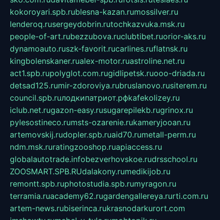
kokoroyari.spb.ru
blesna-kazan.ru
mossilver.ru
lenderoq.ru
sergeydobrin.ru
tochkazvuka.msk.ru
people-of-art.ru
bezzubova.ru
clubtibet.ru
orior-aks.ru
dynamoauto.ru
szk-favorit.ru
carlines.ru
flatnsk.ru
kingbolenskaner.ru
alex-motor.ru
astroline.net.ru
act1.spb.ru
polyglot.com.ru
gidlipetsk.ru
ooo-driada.ru
detsad125.ru
mir-zdoroviya.ru
bruslanovo.ru
siterem.ru
council.spb.ru
лодкипатриот.рф
kafekolizey.ru
iclub.net.ru
gazon-easy.ru
sugarepilekb.ru
grinox.ru
pylesostineco.ru
msts-ozarenie.ru
kameryjooan.ru
artemovskij.ru
dopler.spb.ru
aid70.ru
metall-perm.ru
ndm.msk.ru
ratingzooshop.ru
apiaccess.ru
globalautotrade.info
bezverhovskoe.ru
drsschool.ru
ZOOSMART.SPB.RU
dalakony.ru
medikijob.ru
remontt.spb.ru
photostudia.spb.ru
myragon.ru
terramia.ru
academy62.ru
gardengallereya.ru
rti.com.ru
artem-news.ru
biserinca.ru
krasnodarkurort.com