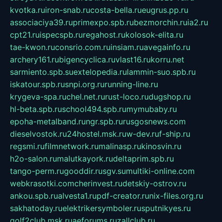
kvotka.ru
iron-snab.ru
costa-bella.ru
eugrus.pp.ru
associaciya39.ru
primexpo.spb.ru
bezmorchin.ru
ia2.ru
cpt21.ru
ispecspb.ru
regahost.ru
kolosok-elita.ru
tae-kwon.ru
consrio.com.ru
insiam.ru
avegainfo.ru
archery161.ru
bigencyclica.ru
vlast16.ru
korru.net
sarmiento.spb.su
extelopedia.ru
lammin-suo.spb.ru
iskatour.spb.ru
snpi.org.ru
running-line.ru
krygeva-spa.ru
chel.net.ru
rust-loco.ru
dugshop.ru
hl-beta.spb.ru
school494.spb.ru
mymubaby.ru
epoha-metalband.ru
ngr.spb.ru
rusgosnews.com
dieselvostok.ru
24hostel.msk.ru
w-dev.ru
f-ship.ru
regsmi.ru
filmnetwork.ru
malinasp.ru
kinosvin.ru
h2o-salon.ru
malutkayork.ru
deltaprim.spb.ru
tango-perm.ru
gooddir.ru
sgv.su
multiki-online.com
webkrasotki.com
cherinvest.ru
detskiy-ostrov.ru
ankou.spb.ru
alvesta1.ru
pdf-creator.ru
nix-files.org.ru
sakhatoday.ru
elektrikersymboler.ru
sputnikyes.ru
golf2club.msk.ru
aeforums.ru
zallclub.ru