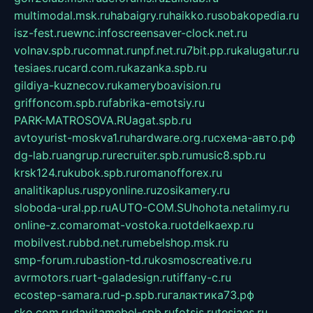
multimodal.msk.ru
habaigry.ru
haikko.ru
sobakopedia.ru
isz-fest.ru
ewnc.info
screensaver-clock.net.ru
volnav.spb.ru
comnat.ru
npf.net.ru
7bit.pp.ru
kalugatur.ru
tesiaes.ru
card.com.ru
kazanka.spb.ru
gildiya-kuznecov.ru
kameryboavision.ru
griffoncom.spb.ru
fabrika-emotsiy.ru
PARK-MATROSOVA.RU
agat.spb.ru
avtoyurist-moskva1.ru
hardware.org.ru
схема-авто.рф
dg-lab.ru
angrup.ru
recruiter.spb.ru
music8.spb.ru
krsk124.ru
kubok.spb.ru
romanofforex.ru
analitikaplus.ru
spyonline.ru
zosikamery.ru
sloboda-ural.pp.ru
AUTO-COM.SU
hohota.net
alimy.ru
online-z.com
aromat-vostoka.ru
otdelkaexp.ru
mobilvest.ru
bbd.net.ru
mebelshop.msk.ru
smp-forum.ru
bastion-td.ru
kosmoscreative.ru
avrmotors.ru
art-galadesign.ru
tiffany-c.ru
ecostep-samara.ru
d-p.spb.ru
галактика73.рф
sko.com.ru
davitamebel-spb.ru
fotsis.ru
tesiaes.ru