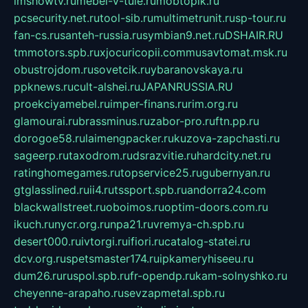
imshowtv.ru
mebel-v-tule.ru
mobtopik.ru
pcsecurity.net.ru
tool-sib.ru
multimetrunit.ru
sp-tour.ru
fan-cs.ru
santeh-russia.ru
symbian9.net.ru
DSHAIR.RU
tmmotors.spb.ru
xjocuricopii.com
musavtomat.msk.ru
obustrojdom.ru
sovetcik.ru
ybaranovskaya.ru
ppknews.ru
cult-alshei.ru
JAPANRUSSIA.RU
proekciyamebel.ru
imper-finans.ru
rim.org.ru
glamourai.ru
brassminus.ru
zabor-pro.ru
ftn.pp.ru
dorogoe58.ru
laimengpacker.ru
kuzova-zapchasti.ru
sageerp.ru
taxodrom.ru
dsrazvitie.ru
hardcity.net.ru
ratinghomegames.ru
topservice25.ru
gubernyan.ru
gtglasslined.ru
ii4.ru
tssport.spb.ru
andorra24.com
blackwallstreet.ru
oboimos.ru
optim-doors.com.ru
ikuch.ru
nycr.org.ru
npa21.ru
vremya-ch.spb.ru
desert000.ru
ivtorgi.ru
ifiori.ru
catalog-statei.ru
dcv.org.ru
spetsmaster174.ru
ipkameryhiseeu.ru
dum26.ru
ruspol.spb.ru
fr-opendp.ru
kam-solnyshko.ru
cheyenne-arapaho.ru
sevzapmetal.spb.ru