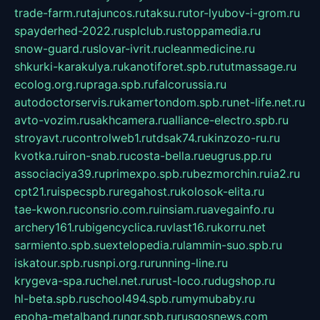
trade-farm.ru
tajuncos.ru
taksu.ru
tor-lyubov-i-grom.ru
spayderhed-2022.ru
splclub.ru
stoppamedia.ru
snow-guard.ru
slovar-ivrit.ru
cleanmedicine.ru
shkurki-karakulya.ru
kanotiforet.spb.ru
tutmassage.ru
ecolog.org.ru
praga.spb.ru
falcorussia.ru
autodoctorservis.ru
kamertondom.spb.ru
net-life.net.ru
avto-vozim.ru
sakhcamera.ru
alliance-electro.spb.ru
stroyavt.ru
controlweb1.ru
tdsak74.ru
kinzozo-ru.ru
kvotka.ru
iron-snab.ru
costa-bella.ru
eugrus.pp.ru
associaciya39.ru
primexpo.spb.ru
bezmorchin.ru
ia2.ru
cpt21.ru
ispecspb.ru
regahost.ru
kolosok-elita.ru
tae-kwon.ru
consrio.com.ru
insiam.ru
avegainfo.ru
archery161.ru
bigencyclica.ru
vlast16.ru
korru.net
sarmiento.spb.su
extelopedia.ru
lammin-suo.spb.ru
iskatour.spb.ru
snpi.org.ru
running-line.ru
krygeva-spa.ru
chel.net.ru
rust-loco.ru
dugshop.ru
hl-beta.spb.ru
school494.spb.ru
mymubaby.ru
epoha-metalband.ru
ngr.spb.ru
rusgosnews.com