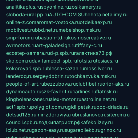
analitikaplus.ru
spyonline.ru
zosikamery.ru
sloboda-ural.pp.ru
AUTO-COM.SU
hohota.net
alimy.ru
online-z.com
aromat-vostoka.ru
otdelkaexp.ru
mobilvest.ru
bbd.net.ru
mebelshop.msk.ru
smp-forum.ru
bastion-td.ru
kosmoscreative.ru
avrmotors.ru
art-galadesign.ru
tiffany-c.ru
ecostep-samara.ru
d-p.spb.ru
галактика73.рф
sko.com.ru
davitamebel-spb.ru
fotsis.ru
tesiaes.ru
kokoroyari.spb.ru
blesna-kazan.ru
mossilver.ru
lenderoq.ru
sergeydobrin.ru
tochkazvuka.msk.ru
people-of-art.ru
bezzubova.ru
clubtibet.ru
orior-aks.ru
dynamoauto.ru
szk-favorit.ru
carlines.ru
flatnsk.ru
kingbolenskaner.ru
alex-motor.ru
astroline.net.ru
act1.spb.ru
polyglot.com.ru
gidlipetsk.ru
ooo-driada.ru
detsad125.ru
mir-zdoroviya.ru
bruslanovo.ru
siterem.ru
council.spb.ru
лодкипатриот.рф
kafekolizey.ru
iclub.net.ru
gazon-easy.ru
sugarepilekb.ru
grinox.ru
pylesostineco.ru
msts-ozarenie.ru
kameryjooan.ru