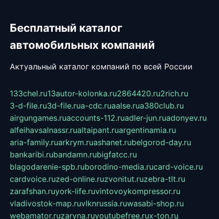
Бесплатный каталог
автомобильных компаний
Актуальный каталог компаний по всей России
133chel.ru
13autor-kolonka.ru
2864420.ru
2rich.ru
3-d-file.ru
3d-file.ru
a-cdc.ru
aalse.ru
a380club.ru
airgungames.ru
accounts-112.ru
adler-jun.ru
adonyev.ru
alfeihavsalnassr.ru
altaipant.ru
argentinamia.ru
aria-family.ru
arkrym.ru
ashanet.ru
belgorod-day.ru
bankaribi.ru
bandamn.ru
bigfatcc.ru
blagodarenie-spb.ru
borodino-media.ru
card-voice.ru
cardvoice.ru
zed-online.ru
zvonitut.ru
zebra-tlt.ru
zarafshan.ru
york-life.ru
vintovoykompressor.ru
vladivostok-map.ru
vlknrussia.ru
wasabi-shop.ru
webamator.ru
zaryna.ru
youtubefree.ru
x-ton.ru