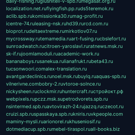
daily-fishing.ru
glushiteli-v-spb.ru
megasat.org.ru
localization.net.ru
flyingfish.pp.ru
ds5teremok.ru
aclib.spb.ru
komissionka30.ru
mag-profit.ru
icentre-74.ru
leasing-nsk.ru
hd39.ru
rcd.com.ru
bioprot.ru
deltaextreme.ru
mirkotlov07.ru
mycrossway.ru
temamedia.ru
art-fusing.ru
cbslefort.ru
sunroadwatch.ru
citroen-yaroslavl.ru
ratnews.msk.ru
sk-if.ru
joomlamoduli.ru
academic-work.ru
bananaboys.ru
sanekua.ru
lianafrukt.ru
beta43.ru
tucsonwoori.com
alex-translation.ru
avantgardeclinics.ru
noel.msk.ru
buylq.ru
aquas-spb.ru
vilnerivne.com
bobry-2.ru
vtoroe-solnce.ru
nickysheen.ru
clockmir.ru
huntercraft.ru
стройокт.рф
webpixels.ru
pczz.msk.su
petrodvorets.spb.ru
nsintermed.spb.ru
avtovirazh-24.ru
jazzq.ru
czecot.ru
cruizi.spb.ru
spasskaya.spb.ru
kniris.ru
vkpeople.com
maminy-mysli.ru
arionorel.ru
khuseniosif.ru
dotmediacup.spb.ru
mebel-tiraspol.ru
all-books.biz