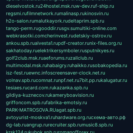
dieselvostok.ru
24hostel.msk.ru
w-dev.ru
f-ship.ru
regsmi.ru
filmnetwork.ru
malinasp.ru
kinosvin.ru
h2o-salon.ru
malutkayork.ru
deltaprim.spb.ru
tango-perm.ru
gooddir.ru
sgv.su
multiki-online.com
webkrasotki.com
cherinvest.ru
detskiy-ostrov.ru
ankou.spb.ru
alvesta1.ru
pdf-creator.ru
nix-files.org.ru
sakhatoday.ru
elektrikersymboler.ru
sputnikyes.ru
golf2club.msk.ru
aeforums.ru
zallclub.ru
multimodal.msk.ru
habaigry.ru
haikko.ru
sobakopedia.ru
isz-fest.ru
ewnc.info
screensaver-clock.net.ru
volnav.spb.ru
comnat.ru
npf.net.ru
7bit.pp.ru
kalugatur.ru
tesiaes.ru
card.com.ru
kazanka.spb.ru
gildiya-kuznecov.ru
kameryboavision.ru
griffoncom.spb.ru
fabrika-emotsiy.ru
PARK-MATROSOVA.RU
agat.spb.ru
avtoyurist-moskva1.ru
hardware.org.ru
схема-авто.рф
dg-lab.ru
angrup.ru
recruiter.spb.ru
music8.spb.ru
krsk124.ru
kubok.spb.ru
romanofforex.ru