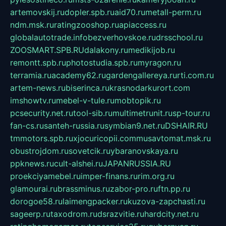
artemovskij.ru
dopler.spb.ru
aid70.ru
metall-perm.ru
ndm.msk.ru
ratingzooshop.ru
apiaccess.ru
globalautotrade.info
bezverhovskoe.ru
drsschool.ru
ZOOSMART.SPB.RU
dalakony.ru
medikijob.ru
remontt.spb.ru
photostudia.spb.ru
myragon.ru
terramia.ru
academy62.ru
gardengallereya.ru
rti.com.ru
artem-news.ru
biserinca.ru
krasnodarkurort.com
imshowtv.ru
mebel-v-tule.ru
mobtopik.ru
pcsecurity.net.ru
tool-sib.ru
multimetrunit.ru
sp-tour.ru
fan-cs.ru
santeh-russia.ru
symbian9.net.ru
DSHAIR.RU
tmmotors.spb.ru
xjocuricopii.com
musavtomat.msk.ru
obustrojdom.ru
sovetcik.ru
ybaranovskaya.ru
ppknews.ru
cult-alshei.ru
JAPANRUSSIA.RU
proekciyamebel.ru
imper-finans.ru
rim.org.ru
glamourai.ru
brassminus.ru
zabor-pro.ru
ftn.pp.ru
dorogoe58.ru
laimengpacker.ru
kuzova-zapchasti.ru
sageerp.ru
taxodrom.ru
dsrazvitie.ru
hardcity.net.ru