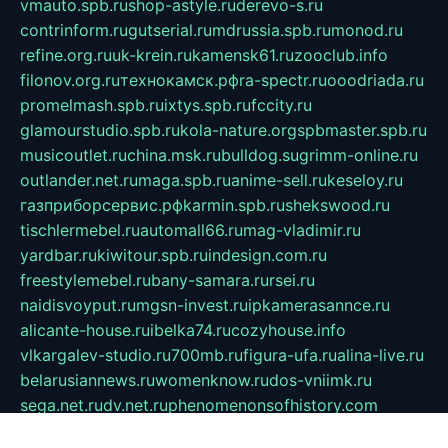
vmauto.spb.ru
shop-astyle.ru
derevo-s.ru
contrinform.ru
gutserial.ru
mdrussia.spb.ru
monod.ru
refine.org.ru
uk-krein.ru
kamensk61.ru
zooclub.info
filonov.org.ru
технокамск.рф
ra-spectr.ru
ooodriada.ru
promelmash.spb.ru
ixtys.spb.ru
fccity.ru
glamourstudio.spb.ru
kola-nature.org
spbmaster.spb.ru
musicoutlet.ru
china.msk.ru
bulldog.su
grimm-online.ru
outlander.net.ru
maga.spb.ru
anime-sell.ru
keseloy.ru
газприборсервис.рф
karmin.spb.ru
shekswood.ru
tischlermebel.ru
automall66.ru
mag-vladimir.ru
yardbar.ru
kiwitour.spb.ru
indesign.com.ru
freestylemebel.ru
bany-samara.ru
rsei.ru
naidisvoyput.ru
mgsn-invest.ru
ipkamerasannce.ru
alicante-house.ru
ibelka74.ru
cozyhouse.info
vlkargalev-studio.ru
700mb.ru
figura-ufa.ru
alina-live.ru
belarusiannews.ru
womenknow.ru
dos-vniimk.ru
sega.net.ru
dv.net.ru
phenomenonsofhistory.com
telesputnik.net.ru
wall.pp.ru
pylesosroidmi.ru