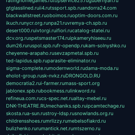
ratinghomegames.ru
topservice25.ru
gubernyan.ru
gtglasslined.ru
ii4.ru
tssport.spb.ru
andorra24.com
blackwallstreet.ru
oboimos.ru
optim-doors.com.ru
ikuch.ru
nycr.org.ru
npa21.ru
vremya-ch.spb.ru
desert000.ru
ivtorgi.ru
ifiori.ru
catalog-statei.ru
dcv.org.ru
spetsmaster174.ru
ipkameryhiseeu.ru
dum26.ru
ruspol.spb.ru
fr-opendp.ru
kam-solnyshko.ru
cheyenne-arapaho.ru
sevzapmetal.spb.ru
ted-lapidus.spb.ru
parasite-eliminator.ru
sigma-complete.ru
modernworld.ru
dama-moda.ru
eholot-group.ru
sk-nvkz.ru
DRONGOLD.RU
democratia2.ru
i-farmer.ru
mass-sport.org
jablonex.spb.ru
bookmess.ru
linkword.ru
refineua.com.ru
cs-spec.net.ru
altay-mebel.ru
DNK-THEATRE.RU
mechaniks.spb.ru
ipcamtechage.ru
skosta.ru
a-sun.ru
stroy-ldsp.ru
snowlands.org.ru
childrensshoes.ru
mrlizzy.ru
mebelsofiakrd.ru
bulizhenko.ru
rumantick.net.ru
mtszerno.ru