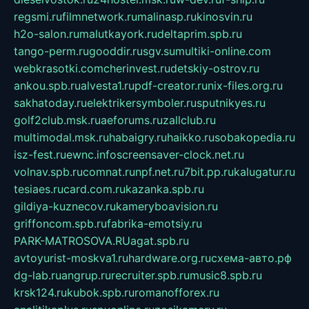
regsmi.ru
filmnetwork.ru
malinasp.ru
kinosvin.ru
h2o-salon.ru
malutkayork.ru
deltaprim.spb.ru
tango-perm.ru
gooddir.ru
sgv.su
multiki-online.com
webkrasotki.com
cherinvest.ru
detskiy-ostrov.ru
ankou.spb.ru
alvesta1.ru
pdf-creator.ru
nix-files.org.ru
sakhatoday.ru
elektrikersymboler.ru
sputnikyes.ru
golf2club.msk.ru
aeforums.ru
zallclub.ru
multimodal.msk.ru
habaigry.ru
haikko.ru
sobakopedia.ru
isz-fest.ru
ewnc.info
screensaver-clock.net.ru
volnav.spb.ru
comnat.ru
npf.net.ru
7bit.pp.ru
kalugatur.ru
tesiaes.ru
card.com.ru
kazanka.spb.ru
gildiya-kuznecov.ru
kameryboavision.ru
griffoncom.spb.ru
fabrika-emotsiy.ru
PARK-MATROSOVA.RU
agat.spb.ru
avtoyurist-moskva1.ru
hardware.org.ru
схема-авто.рф
dg-lab.ru
angrup.ru
recruiter.spb.ru
music8.spb.ru
krsk124.ru
kubok.spb.ru
romanofforex.ru