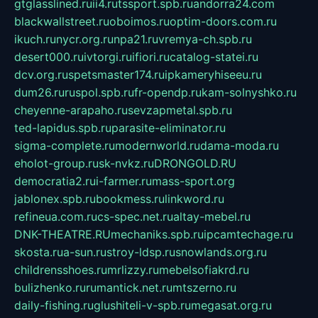
gtglasslined.ru
ii4.ru
tssport.spb.ru
andorra24.com
blackwallstreet.ru
oboimos.ru
optim-doors.com.ru
ikuch.ru
nycr.org.ru
npa21.ru
vremya-ch.spb.ru
desert000.ru
ivtorgi.ru
ifiori.ru
catalog-statei.ru
dcv.org.ru
spetsmaster174.ru
ipkameryhiseeu.ru
dum26.ru
ruspol.spb.ru
fr-opendp.ru
kam-solnyshko.ru
cheyenne-arapaho.ru
sevzapmetal.spb.ru
ted-lapidus.spb.ru
parasite-eliminator.ru
sigma-complete.ru
modernworld.ru
dama-moda.ru
eholot-group.ru
sk-nvkz.ru
DRONGOLD.RU
democratia2.ru
i-farmer.ru
mass-sport.org
jablonex.spb.ru
bookmess.ru
linkword.ru
refineua.com.ru
cs-spec.net.ru
altay-mebel.ru
DNK-THEATRE.RU
mechaniks.spb.ru
ipcamtechage.ru
skosta.ru
a-sun.ru
stroy-ldsp.ru
snowlands.org.ru
childrensshoes.ru
mrlizzy.ru
mebelsofiakrd.ru
bulizhenko.ru
rumantick.net.ru
mtszerno.ru
daily-fishing.ru
glushiteli-v-spb.ru
megasat.org.ru