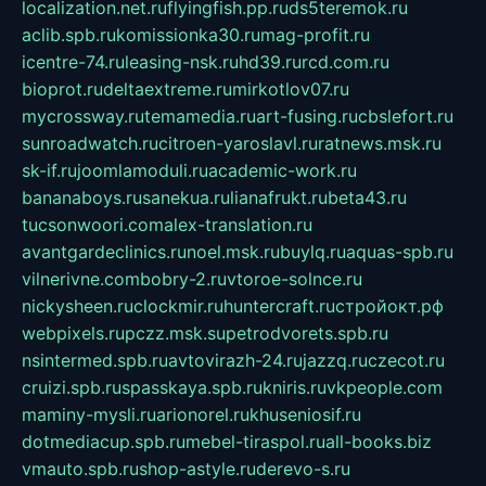
localization.net.ru
flyingfish.pp.ru
ds5teremok.ru
aclib.spb.ru
komissionka30.ru
mag-profit.ru
icentre-74.ru
leasing-nsk.ru
hd39.ru
rcd.com.ru
bioprot.ru
deltaextreme.ru
mirkotlov07.ru
mycrossway.ru
temamedia.ru
art-fusing.ru
cbslefort.ru
sunroadwatch.ru
citroen-yaroslavl.ru
ratnews.msk.ru
sk-if.ru
joomlamoduli.ru
academic-work.ru
bananaboys.ru
sanekua.ru
lianafrukt.ru
beta43.ru
tucsonwoori.com
alex-translation.ru
avantgardeclinics.ru
noel.msk.ru
buylq.ru
aquas-spb.ru
vilnerivne.com
bobry-2.ru
vtoroe-solnce.ru
nickysheen.ru
clockmir.ru
huntercraft.ru
стройокт.рф
webpixels.ru
pczz.msk.su
petrodvorets.spb.ru
nsintermed.spb.ru
avtovirazh-24.ru
jazzq.ru
czecot.ru
cruizi.spb.ru
spasskaya.spb.ru
kniris.ru
vkpeople.com
maminy-mysli.ru
arionorel.ru
khuseniosif.ru
dotmediacup.spb.ru
mebel-tiraspol.ru
all-books.biz
vmauto.spb.ru
shop-astyle.ru
derevo-s.ru