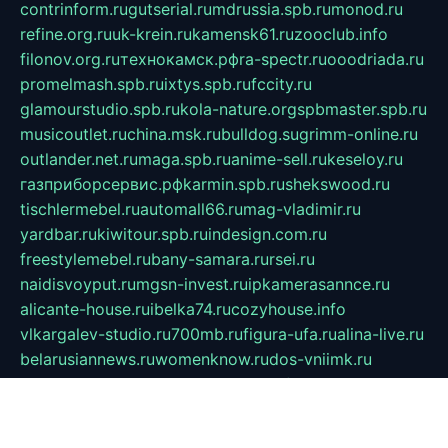
contrinform.ru
gutserial.ru
mdrussia.spb.ru
monod.ru
refine.org.ru
uk-krein.ru
kamensk61.ru
zooclub.info
filonov.org.ru
технокамск.рф
ra-spectr.ru
ooodriada.ru
promelmash.spb.ru
ixtys.spb.ru
fccity.ru
glamourstudio.spb.ru
kola-nature.org
spbmaster.spb.ru
musicoutlet.ru
china.msk.ru
bulldog.su
grimm-online.ru
outlander.net.ru
maga.spb.ru
anime-sell.ru
keseloy.ru
газприборсервис.рф
karmin.spb.ru
shekswood.ru
tischlermebel.ru
automall66.ru
mag-vladimir.ru
yardbar.ru
kiwitour.spb.ru
indesign.com.ru
freestylemebel.ru
bany-samara.ru
rsei.ru
naidisvoyput.ru
mgsn-invest.ru
ipkamerasannce.ru
alicante-house.ru
ibelka74.ru
cozyhouse.info
vlkargalev-studio.ru
700mb.ru
figura-ufa.ru
alina-live.ru
belarusiannews.ru
womenknow.ru
dos-vniimk.ru
sega.net.ru
dv.net.ru
phenomenonsofhistory.com
telesputnik.net.ru
wall.pp.ru
pylesosroidmi.ru
gtc-clan.ru
cligs.ru
bibikazap.ru
popova.org.ru