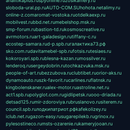
analitikaplus.ru
spyonline.ru
zosikamery.ru
sloboda-ural.pp.ru
AUTO-COM.SU
hohota.net
alimy.ru
online-z.com
aromat-vostoka.ru
otdelkaexp.ru
mobilvest.ru
bbd.net.ru
mebelshop.msk.ru
smp-forum.ru
bastion-td.ru
kosmoscreative.ru
avrmotors.ru
art-galadesign.ru
tiffany-c.ru
ecostep-samara.ru
d-p.spb.ru
галактика73.рф
sko.com.ru
davitamebel-spb.ru
fotsis.ru
tesiaes.ru
kokoroyari.spb.ru
blesna-kazan.ru
mossilver.ru
lenderoq.ru
sergeydobrin.ru
tochkazvuka.msk.ru
people-of-art.ru
bezzubova.ru
clubtibet.ru
orior-aks.ru
dynamoauto.ru
szk-favorit.ru
carlines.ru
flatnsk.ru
kingbolenskaner.ru
alex-motor.ru
astroline.net.ru
act1.spb.ru
polyglot.com.ru
gidlipetsk.ru
ooo-driada.ru
detsad125.ru
mir-zdoroviya.ru
bruslanovo.ru
siterem.ru
council.spb.ru
лодкипатриот.рф
kafekolizey.ru
iclub.net.ru
gazon-easy.ru
sugarepilekb.ru
grinox.ru
pylesostineco.ru
msts-ozarenie.ru
kameryjooan.ru