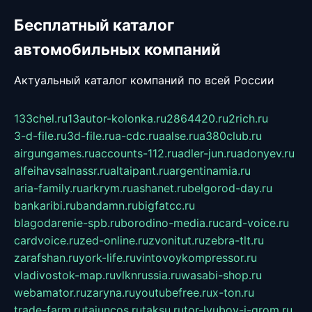
Бесплатный каталог
автомобильных компаний
Актуальный каталог компаний по всей России
133chel.ru
13autor-kolonka.ru
2864420.ru
2rich.ru
3-d-file.ru
3d-file.ru
a-cdc.ru
aalse.ru
a380club.ru
airgungames.ru
accounts-112.ru
adler-jun.ru
adonyev.ru
alfeihavsalnassr.ru
altaipant.ru
argentinamia.ru
aria-family.ru
arkrym.ru
ashanet.ru
belgorod-day.ru
bankaribi.ru
bandamn.ru
bigfatcc.ru
blagodarenie-spb.ru
borodino-media.ru
card-voice.ru
cardvoice.ru
zed-online.ru
zvonitut.ru
zebra-tlt.ru
zarafshan.ru
york-life.ru
vintovoykompressor.ru
vladivostok-map.ru
vlknrussia.ru
wasabi-shop.ru
webamator.ru
zaryna.ru
youtubefree.ru
x-ton.ru
trade-farm.ru
tajuncos.ru
taksu.ru
tor-lyubov-i-grom.ru