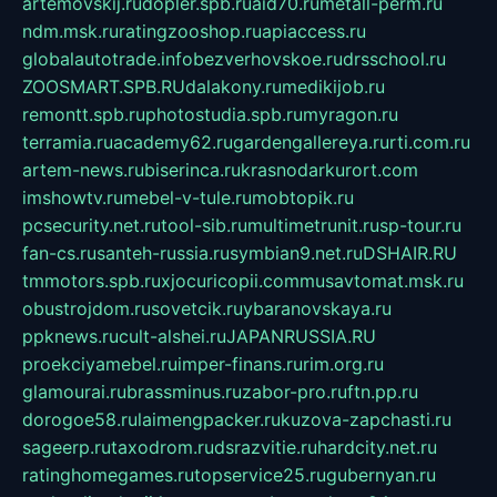
artemovskij.ru
dopler.spb.ru
aid70.ru
metall-perm.ru
ndm.msk.ru
ratingzooshop.ru
apiaccess.ru
globalautotrade.info
bezverhovskoe.ru
drsschool.ru
ZOOSMART.SPB.RU
dalakony.ru
medikijob.ru
remontt.spb.ru
photostudia.spb.ru
myragon.ru
terramia.ru
academy62.ru
gardengallereya.ru
rti.com.ru
artem-news.ru
biserinca.ru
krasnodarkurort.com
imshowtv.ru
mebel-v-tule.ru
mobtopik.ru
pcsecurity.net.ru
tool-sib.ru
multimetrunit.ru
sp-tour.ru
fan-cs.ru
santeh-russia.ru
symbian9.net.ru
DSHAIR.RU
tmmotors.spb.ru
xjocuricopii.com
musavtomat.msk.ru
obustrojdom.ru
sovetcik.ru
ybaranovskaya.ru
ppknews.ru
cult-alshei.ru
JAPANRUSSIA.RU
proekciyamebel.ru
imper-finans.ru
rim.org.ru
glamourai.ru
brassminus.ru
zabor-pro.ru
ftn.pp.ru
dorogoe58.ru
laimengpacker.ru
kuzova-zapchasti.ru
sageerp.ru
taxodrom.ru
dsrazvitie.ru
hardcity.net.ru
ratinghomegames.ru
topservice25.ru
gubernyan.ru