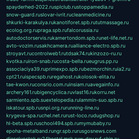
spayderhed-2022.ru
splclub.ru
stoppamedia.ru
snow-guard.ru
slovar-ivrit.ru
cleanmedicine.ru
shkurki-karakulya.ru
kanotiforet.spb.ru
tutmassage.ru
ecolog.org.ru
praga.spb.ru
falcorussia.ru
autodoctorservis.ru
kamertondom.spb.ru
net-life.net.ru
avto-vozim.ru
sakhcamera.ru
alliance-electro.spb.ru
stroyavt.ru
controlweb1.ru
tdsak74.ru
kinzozo-ru.ru
kvotka.ru
iron-snab.ru
costa-bella.ru
eugrus.pp.ru
associaciya39.ru
primexpo.spb.ru
bezmorchin.ru
ia2.ru
cpt21.ru
ispecspb.ru
regahost.ru
kolosok-elita.ru
tae-kwon.ru
consrio.com.ru
insiam.ru
avegainfo.ru
archery161.ru
bigencyclica.ru
vlast16.ru
korru.net
sarmiento.spb.su
extelopedia.ru
lammin-suo.spb.ru
iskatour.spb.ru
snpi.org.ru
running-line.ru
krygeva-spa.ru
chel.net.ru
rust-loco.ru
dugshop.ru
hl-beta.spb.ru
school494.spb.ru
mymubaby.ru
epoha-metalband.ru
ngr.spb.ru
rusgosnews.com
dieselvostok.ru
24hostel.msk.ru
w-dev.ru
f-ship.ru