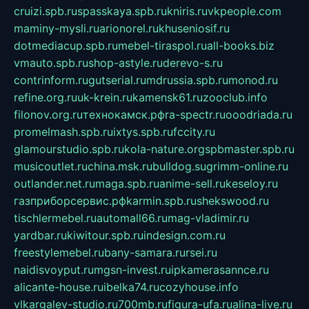
cruizi.spb.ru
spasskaya.spb.ru
kniris.ru
vkpeople.com
maminy-mysli.ru
arionorel.ru
khuseniosif.ru
dotmediacup.spb.ru
mebel-tiraspol.ru
all-books.biz
vmauto.spb.ru
shop-astyle.ru
derevo-s.ru
contrinform.ru
gutserial.ru
mdrussia.spb.ru
monod.ru
refine.org.ru
uk-krein.ru
kamensk61.ru
zooclub.info
filonov.org.ru
технокамск.рф
ra-spectr.ru
ooodriada.ru
promelmash.spb.ru
ixtys.spb.ru
fccity.ru
glamourstudio.spb.ru
kola-nature.org
spbmaster.spb.ru
musicoutlet.ru
china.msk.ru
bulldog.su
grimm-online.ru
outlander.net.ru
maga.spb.ru
anime-sell.ru
keseloy.ru
газприборсервис.рф
karmin.spb.ru
shekswood.ru
tischlermebel.ru
automall66.ru
mag-vladimir.ru
yardbar.ru
kiwitour.spb.ru
indesign.com.ru
freestylemebel.ru
bany-samara.ru
rsei.ru
naidisvoyput.ru
mgsn-invest.ru
ipkamerasannce.ru
alicante-house.ru
ibelka74.ru
cozyhouse.info
vlkargalev-studio.ru
700mb.ru
figura-ufa.ru
alina-live.ru