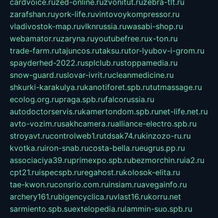
cardvoice.ru
zed-online.ru
zvonitut.ru
zebra-tlt.ru
zarafshan.ru
york-life.ru
vintovoykompressor.ru
vladivostok-map.ru
vlknrussia.ru
wasabi-shop.ru
webamator.ru
zaryna.ru
youtubefree.ru
x-ton.ru
trade-farm.ru
tajuncos.ru
taksu.ru
tor-lyubov-i-grom.ru
spayderhed-2022.ru
splclub.ru
stoppamedia.ru
snow-guard.ru
slovar-ivrit.ru
cleanmedicine.ru
shkurki-karakulya.ru
kanotiforet.spb.ru
tutmassage.ru
ecolog.org.ru
praga.spb.ru
falcorussia.ru
autodoctorservis.ru
kamertondom.spb.ru
net-life.net.ru
avto-vozim.ru
sakhcamera.ru
alliance-electro.spb.ru
stroyavt.ru
controlweb1.ru
tdsak74.ru
kinzozo-ru.ru
kvotka.ru
iron-snab.ru
costa-bella.ru
eugrus.pp.ru
associaciya39.ru
primexpo.spb.ru
bezmorchin.ru
ia2.ru
cpt21.ru
ispecspb.ru
regahost.ru
kolosok-elita.ru
tae-kwon.ru
consrio.com.ru
insiam.ru
avegainfo.ru
archery161.ru
bigencyclica.ru
vlast16.ru
korru.net
sarmiento.spb.su
extelopedia.ru
lammin-suo.spb.ru