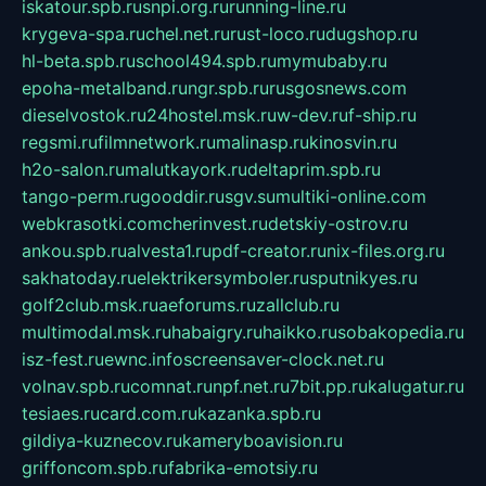
iskatour.spb.ru
snpi.org.ru
running-line.ru
krygeva-spa.ru
chel.net.ru
rust-loco.ru
dugshop.ru
hl-beta.spb.ru
school494.spb.ru
mymubaby.ru
epoha-metalband.ru
ngr.spb.ru
rusgosnews.com
dieselvostok.ru
24hostel.msk.ru
w-dev.ru
f-ship.ru
regsmi.ru
filmnetwork.ru
malinasp.ru
kinosvin.ru
h2o-salon.ru
malutkayork.ru
deltaprim.spb.ru
tango-perm.ru
gooddir.ru
sgv.su
multiki-online.com
webkrasotki.com
cherinvest.ru
detskiy-ostrov.ru
ankou.spb.ru
alvesta1.ru
pdf-creator.ru
nix-files.org.ru
sakhatoday.ru
elektrikersymboler.ru
sputnikyes.ru
golf2club.msk.ru
aeforums.ru
zallclub.ru
multimodal.msk.ru
habaigry.ru
haikko.ru
sobakopedia.ru
isz-fest.ru
ewnc.info
screensaver-clock.net.ru
volnav.spb.ru
comnat.ru
npf.net.ru
7bit.pp.ru
kalugatur.ru
tesiaes.ru
card.com.ru
kazanka.spb.ru
gildiya-kuznecov.ru
kameryboavision.ru
griffoncom.spb.ru
fabrika-emotsiy.ru