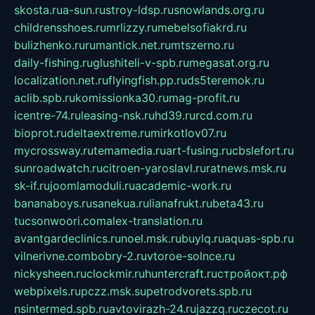
skosta.ru
a-sun.ru
stroy-ldsp.ru
snowlands.org.ru
childrensshoes.ru
mrlizzy.ru
mebelsofiakrd.ru
bulizhenko.ru
rumantick.net.ru
mtszerno.ru
daily-fishing.ru
glushiteli-v-spb.ru
megasat.org.ru
localization.net.ru
flyingfish.pp.ru
ds5teremok.ru
aclib.spb.ru
komissionka30.ru
mag-profit.ru
icentre-74.ru
leasing-nsk.ru
hd39.ru
rcd.com.ru
bioprot.ru
deltaextreme.ru
mirkotlov07.ru
mycrossway.ru
temamedia.ru
art-fusing.ru
cbslefort.ru
sunroadwatch.ru
citroen-yaroslavl.ru
ratnews.msk.ru
sk-if.ru
joomlamoduli.ru
academic-work.ru
bananaboys.ru
sanekua.ru
lianafrukt.ru
beta43.ru
tucsonwoori.com
alex-translation.ru
avantgardeclinics.ru
noel.msk.ru
buylq.ru
aquas-spb.ru
vilnerivne.com
bobry-2.ru
vtoroe-solnce.ru
nickysheen.ru
clockmir.ru
huntercraft.ru
стройокт.рф
webpixels.ru
pczz.msk.su
petrodvorets.spb.ru
nsintermed.spb.ru
avtovirazh-24.ru
jazzq.ru
czecot.ru