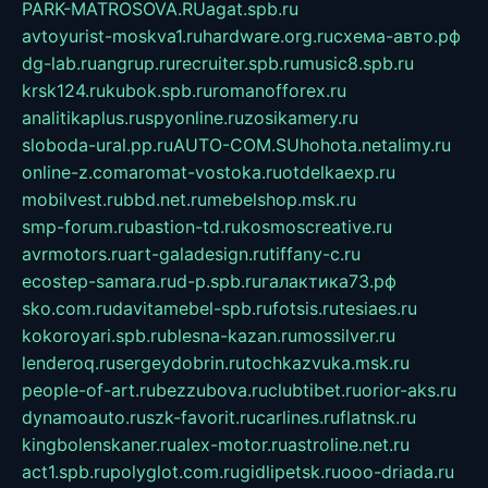
PARK-MATROSOVA.RU
agat.spb.ru
avtoyurist-moskva1.ru
hardware.org.ru
схема-авто.рф
dg-lab.ru
angrup.ru
recruiter.spb.ru
music8.spb.ru
krsk124.ru
kubok.spb.ru
romanofforex.ru
analitikaplus.ru
spyonline.ru
zosikamery.ru
sloboda-ural.pp.ru
AUTO-COM.SU
hohota.net
alimy.ru
online-z.com
aromat-vostoka.ru
otdelkaexp.ru
mobilvest.ru
bbd.net.ru
mebelshop.msk.ru
smp-forum.ru
bastion-td.ru
kosmoscreative.ru
avrmotors.ru
art-galadesign.ru
tiffany-c.ru
ecostep-samara.ru
d-p.spb.ru
галактика73.рф
sko.com.ru
davitamebel-spb.ru
fotsis.ru
tesiaes.ru
kokoroyari.spb.ru
blesna-kazan.ru
mossilver.ru
lenderoq.ru
sergeydobrin.ru
tochkazvuka.msk.ru
people-of-art.ru
bezzubova.ru
clubtibet.ru
orior-aks.ru
dynamoauto.ru
szk-favorit.ru
carlines.ru
flatnsk.ru
kingbolenskaner.ru
alex-motor.ru
astroline.net.ru
act1.spb.ru
polyglot.com.ru
gidlipetsk.ru
ooo-driada.ru