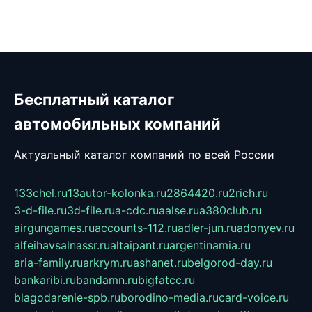
Бесплатный каталог
автомобильных компаний
Актуальный каталог компаний по всей России
133chel.ru
13autor-kolonka.ru
2864420.ru
2rich.ru
3-d-file.ru
3d-file.ru
a-cdc.ru
aalse.ru
a380club.ru
airgungames.ru
accounts-112.ru
adler-jun.ru
adonyev.ru
alfeihavsalnassr.ru
altaipant.ru
argentinamia.ru
aria-family.ru
arkrym.ru
ashanet.ru
belgorod-day.ru
bankaribi.ru
bandamn.ru
bigfatcc.ru
blagodarenie-spb.ru
borodino-media.ru
card-voice.ru