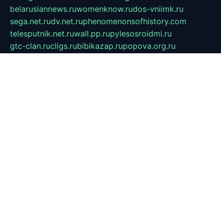
belarusiannews.ru
womenknow.ru
dos-vniimk.ru
sega.net.ru
dv.net.ru
phenomenonsofhistory.com
telesputnik.net.ru
wall.pp.ru
pylesosroidmi.ru
gtc-clan.ru
cligs.ru
bibikazap.ru
popova.org.ru
netwhistler.spb.ru
bellvil.ru
bonzon.ru
iss-vladik.ru
defiparis.net.ru
las-gryzas.ru
amku.ru
electednews.spb.ru
feather.org.ru
spar72.ru
tankiigri.ru
dominus.com.ru
ibtree.ru
sanykool.pp.ru
unixlib.org.ru
menatep.spb.ru
gartenterrassen.ru
printeka.ru
skvozilka.com.ru
parkovka-pub.ru
lovemobi.ru
art-ru.ru
emulatorz.com.ru
alucomp.com.ru
tatforum.com.ru
alternativa-profi.ru
dermakler.ru
artsurvey.ru
aredir.ru
khimspas.ru
centr-maxi.ru
2018r.ru
bort-stomer-defort.ru
professional2.ru
gibsons.ru
artselena.ru
art-pilot.ru
ingredient.spb.ru
npfpolimer.spb.ru
argentum.spb.ru
hom-edu.ru
af-num.ru
cashadvanceamericasev.org
trexp.spb.ru
apteka-gerzena.ru
vasilyevka.msk.ru