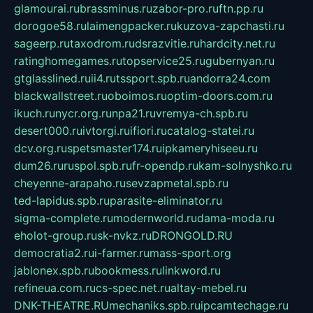
glamourai.ru
brassminus.ru
zabor-pro.ru
ftn.pp.ru
dorogoe58.ru
laimengpacker.ru
kuzova-zapchasti.ru
sageerp.ru
taxodrom.ru
dsrazvitie.ru
hardcity.net.ru
ratinghomegames.ru
topservice25.ru
gubernyan.ru
gtglasslined.ru
ii4.ru
tssport.spb.ru
andorra24.com
blackwallstreet.ru
oboimos.ru
optim-doors.com.ru
ikuch.ru
nycr.org.ru
npa21.ru
vremya-ch.spb.ru
desert000.ru
ivtorgi.ru
ifiori.ru
catalog-statei.ru
dcv.org.ru
spetsmaster174.ru
ipkameryhiseeu.ru
dum26.ru
ruspol.spb.ru
fr-opendp.ru
kam-solnyshko.ru
cheyenne-arapaho.ru
sevzapmetal.spb.ru
ted-lapidus.spb.ru
parasite-eliminator.ru
sigma-complete.ru
modernworld.ru
dama-moda.ru
eholot-group.ru
sk-nvkz.ru
DRONGOLD.RU
democratia2.ru
i-farmer.ru
mass-sport.org
jablonex.spb.ru
bookmess.ru
linkword.ru
refineua.com.ru
cs-spec.net.ru
altay-mebel.ru
DNK-THEATRE.RU
mechaniks.spb.ru
ipcamtechage.ru