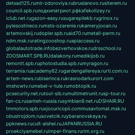
detsad125.ru
mir-zdoroviya.ru
bruslanovo.ru
siterem.ru
council.spb.ru
лодкипатриот.рф
kafekolizey.ru
iclub.net.ru
gazon-easy.ru
sugarepilekb.ru
grinox.ru
pylesostineco.ru
msts-ozarenie.ru
kameryjooan.ru
artemovskij.ru
dopler.spb.ru
aid70.ru
metall-perm.ru
ndm.msk.ru
ratingzooshop.ru
apiaccess.ru
globalautotrade.info
bezverhovskoe.ru
drsschool.ru
ZOOSMART.SPB.RU
dalakony.ru
medikijob.ru
remontt.spb.ru
photostudia.spb.ru
myragon.ru
terramia.ru
academy62.ru
gardengallereya.ru
rti.com.ru
artem-news.ru
biserinca.ru
krasnodarkurort.com
imshowtv.ru
mebel-v-tule.ru
mobtopik.ru
pcsecurity.net.ru
tool-sib.ru
multimetrunit.ru
sp-tour.ru
fan-cs.ru
santeh-russia.ru
symbian9.net.ru
DSHAIR.RU
tmmotors.spb.ru
xjocuricopii.com
musavtomat.msk.ru
obustrojdom.ru
sovetcik.ru
ybaranovskaya.ru
ppknews.ru
cult-alshei.ru
JAPANRUSSIA.RU
proekciyamebel.ru
imper-finans.ru
rim.org.ru