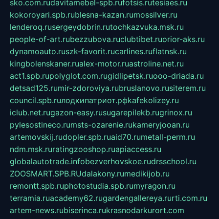
sko.com.ru
davitamebel-spb.ru
fotsis.ru
tesiaes.ru
kokoroyari.spb.ru
blesna-kazan.ru
mossilver.ru
lenderoq.ru
sergeydobrin.ru
tochkazvuka.msk.ru
people-of-art.ru
bezzubova.ru
clubtibet.ru
orior-aks.ru
dynamoauto.ru
szk-favorit.ru
carlines.ru
flatnsk.ru
kingbolenskaner.ru
alex-motor.ru
astroline.net.ru
act1.spb.ru
polyglot.com.ru
gidlipetsk.ru
ooo-driada.ru
detsad125.ru
mir-zdoroviya.ru
bruslanovo.ru
siterem.ru
council.spb.ru
лодкипатриот.рф
kafekolizey.ru
iclub.net.ru
gazon-easy.ru
sugarepilekb.ru
grinox.ru
pylesostineco.ru
msts-ozarenie.ru
kameryjooan.ru
artemovskij.ru
dopler.spb.ru
aid70.ru
metall-perm.ru
ndm.msk.ru
ratingzooshop.ru
apiaccess.ru
globalautotrade.info
bezverhovskoe.ru
drsschool.ru
ZOOSMART.SPB.RU
dalakony.ru
medikijob.ru
remontt.spb.ru
photostudia.spb.ru
myragon.ru
terramia.ru
academy62.ru
gardengallereya.ru
rti.com.ru
artem-news.ru
biserinca.ru
krasnodarkurort.com