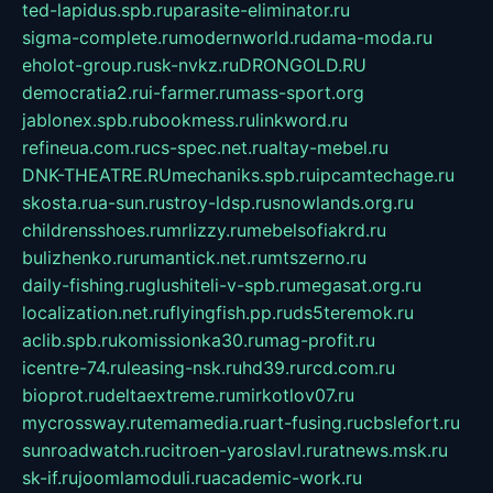
ted-lapidus.spb.ru
parasite-eliminator.ru
sigma-complete.ru
modernworld.ru
dama-moda.ru
eholot-group.ru
sk-nvkz.ru
DRONGOLD.RU
democratia2.ru
i-farmer.ru
mass-sport.org
jablonex.spb.ru
bookmess.ru
linkword.ru
refineua.com.ru
cs-spec.net.ru
altay-mebel.ru
DNK-THEATRE.RU
mechaniks.spb.ru
ipcamtechage.ru
skosta.ru
a-sun.ru
stroy-ldsp.ru
snowlands.org.ru
childrensshoes.ru
mrlizzy.ru
mebelsofiakrd.ru
bulizhenko.ru
rumantick.net.ru
mtszerno.ru
daily-fishing.ru
glushiteli-v-spb.ru
megasat.org.ru
localization.net.ru
flyingfish.pp.ru
ds5teremok.ru
aclib.spb.ru
komissionka30.ru
mag-profit.ru
icentre-74.ru
leasing-nsk.ru
hd39.ru
rcd.com.ru
bioprot.ru
deltaextreme.ru
mirkotlov07.ru
mycrossway.ru
temamedia.ru
art-fusing.ru
cbslefort.ru
sunroadwatch.ru
citroen-yaroslavl.ru
ratnews.msk.ru
sk-if.ru
joomlamoduli.ru
academic-work.ru