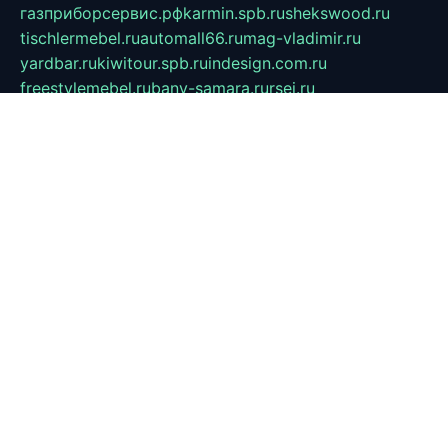
газприборсервис.рф
karmin.spb.ru
shekswood.ru
tischlermebel.ru
automall66.ru
mag-vladimir.ru
yardbar.ru
kiwitour.spb.ru
indesign.com.ru
freestylemebel.ru
bany-samara.ru
rsei.ru
naidisvoyput.ru
mgsn-invest.ru
ipkamerasannce.ru
alicante-house.ru
ibelka74.ru
cozyhouse.info
vlkargalev-studio.ru
700mb.ru
figura-ufa.ru
alina-live.ru
belarusiannews.ru
womenknow.ru
dos-vniimk.ru
sega.net.ru
dv.net.ru
phenomenonsofhistory.com
telesputnik.net.ru
wall.pp.ru
pylesosroidmi.ru
gtc-clan.ru
cligs.ru
bibikazap.ru
popova.org.ru
netwhistler.spb.ru
bellvil.ru
bonzon.ru
iss-vladik.ru
defiparis.net.ru
las-gryzas.ru
amku.ru
electednews.spb.ru
feather.org.ru
spar72.ru
tankiigri.ru
dominus.com.ru
ibtree.ru
sanykool.pp.ru
unixlib.org.ru
menatep.spb.ru
gartenterrassen.ru
printeka.ru
skvozilka.com.ru
parkovka-pub.ru
lovemobi.ru
art-ru.ru
emulatorz.com.ru
alucomp.com.ru
tatforum.com.ru