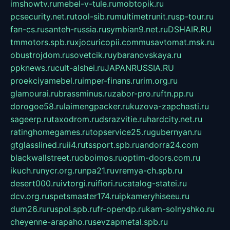
imshowtv.ru
mebel-v-tule.ru
mobtopik.ru
pcsecurity.net.ru
tool-sib.ru
multimetrunit.ru
sp-tour.ru
fan-cs.ru
santeh-russia.ru
symbian9.net.ru
DSHAIR.RU
tmmotors.spb.ru
xjocuricopii.com
musavtomat.msk.ru
obustrojdom.ru
sovetcik.ru
ybaranovskaya.ru
ppknews.ru
cult-alshei.ru
JAPANRUSSIA.RU
proekciyamebel.ru
imper-finans.ru
rim.org.ru
glamourai.ru
brassminus.ru
zabor-pro.ru
ftn.pp.ru
dorogoe58.ru
laimengpacker.ru
kuzova-zapchasti.ru
sageerp.ru
taxodrom.ru
dsrazvitie.ru
hardcity.net.ru
ratinghomegames.ru
topservice25.ru
gubernyan.ru
gtglasslined.ru
ii4.ru
tssport.spb.ru
andorra24.com
blackwallstreet.ru
oboimos.ru
optim-doors.com.ru
ikuch.ru
nycr.org.ru
npa21.ru
vremya-ch.spb.ru
desert000.ru
ivtorgi.ru
ifiori.ru
catalog-statei.ru
dcv.org.ru
spetsmaster174.ru
ipkameryhiseeu.ru
dum26.ru
ruspol.spb.ru
fr-opendp.ru
kam-solnyshko.ru
cheyenne-arapaho.ru
sevzapmetal.spb.ru