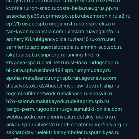
stroyavt.ru
controlweb1.ru
tdsak74.ru
kinzozo-ru.ru
kvotka.ru
iron-snab.ru
costa-bella.ru
eugrus.pp.ru
associaciya39.ru
primexpo.spb.ru
bezmorchin.ru
ia2.ru
cpt21.ru
ispecspb.ru
regahost.ru
kolosok-elita.ru
tae-kwon.ru
consrio.com.ru
insiam.ru
avegainfo.ru
archery161.ru
bigencyclica.ru
vlast16.ru
korru.net
sarmiento.spb.su
extelopedia.ru
lammin-suo.spb.ru
iskatour.spb.ru
snpi.org.ru
running-line.ru
krygeva-spa.ru
chel.net.ru
rust-loco.ru
dugshop.ru
hl-beta.spb.ru
school494.spb.ru
mymubaby.ru
epoha-metalband.ru
ngr.spb.ru
rusgosnews.com
dieselvostok.ru
24hostel.msk.ru
w-dev.ru
f-ship.ru
regsmi.ru
filmnetwork.ru
malinasp.ru
kinosvin.ru
h2o-salon.ru
malutkayork.ru
deltaprim.spb.ru
tango-perm.ru
gooddir.ru
sgv.su
multiki-online.com
webkrasotki.com
cherinvest.ru
detskiy-ostrov.ru
ankou.spb.ru
alvesta1.ru
pdf-creator.ru
nix-files.org.ru
sakhatoday.ru
elektrikersymboler.ru
sputnikyes.ru