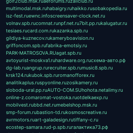
golf2club.msk.ru
aeforums.ru
zallclub.ru
multimodal.msk.ru
habaigry.ru
haikko.ru
sobakopedia.ru
isz-fest.ru
ewnc.info
screensaver-clock.net.ru
volnav.spb.ru
comnat.ru
npf.net.ru
7bit.pp.ru
kalugatur.ru
tesiaes.ru
card.com.ru
kazanka.spb.ru
gildiya-kuznecov.ru
kameryboavision.ru
griffoncom.spb.ru
fabrika-emotsiy.ru
PARK-MATROSOVA.RU
agat.spb.ru
avtoyurist-moskva1.ru
hardware.org.ru
схема-авто.рф
dg-lab.ru
angrup.ru
recruiter.spb.ru
music8.spb.ru
krsk124.ru
kubok.spb.ru
romanofforex.ru
analitikaplus.ru
spyonline.ru
zosikamery.ru
sloboda-ural.pp.ru
AUTO-COM.SU
hohota.net
alimy.ru
online-z.com
aromat-vostoka.ru
otdelkaexp.ru
mobilvest.ru
bbd.net.ru
mebelshop.msk.ru
smp-forum.ru
bastion-td.ru
kosmoscreative.ru
avrmotors.ru
art-galadesign.ru
tiffany-c.ru
ecostep-samara.ru
d-p.spb.ru
галактика73.рф