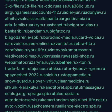
3-d-file.ru
3d-file.ru
a-cdc.ru
aalse.ru
a380club.ru
airgungames.ru
accounts-112.ru
adler-jun.ru
adonyev.ru
alfeihavsalnassr.ru
altaipant.ru
argentinamia.ru
aria-family.ru
arkrym.ru
ashanet.ru
belgorod-day.ru
bankaribi.ru
bandamn.ru
bigfatcc.ru
blagodarenie-spb.ru
borodino-media.ru
card-voice.ru
cardvoice.ru
zed-online.ru
zvonitut.ru
zebra-tlt.ru
zarafshan.ru
york-life.ru
vintovoykompressor.ru
vladivostok-map.ru
vlknrussia.ru
wasabi-shop.ru
webamator.ru
zaryna.ru
youtubefree.ru
x-ton.ru
trade-farm.ru
tajuncos.ru
taksu.ru
tor-lyubov-i-grom.ru
spayderhed-2022.ru
splclub.ru
stoppamedia.ru
snow-guard.ru
slovar-ivrit.ru
cleanmedicine.ru
shkurki-karakulya.ru
kanotiforet.spb.ru
tutmassage.ru
ecolog.org.ru
praga.spb.ru
falcorussia.ru
autodoctorservis.ru
kamertondom.spb.ru
net-life.net.ru
avto-vozim.ru
sakhcamera.ru
alliance-electro.spb.ru