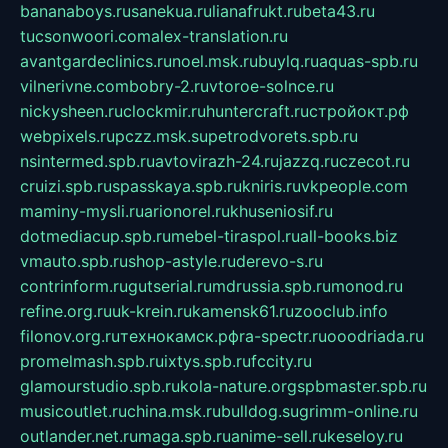
bananaboys.ru
sanekua.ru
lianafrukt.ru
beta43.ru
tucsonwoori.com
alex-translation.ru
avantgardeclinics.ru
noel.msk.ru
buylq.ru
aquas-spb.ru
vilnerivne.com
bobry-2.ru
vtoroe-solnce.ru
nickysheen.ru
clockmir.ru
huntercraft.ru
стройокт.рф
webpixels.ru
pczz.msk.su
petrodvorets.spb.ru
nsintermed.spb.ru
avtovirazh-24.ru
jazzq.ru
czecot.ru
cruizi.spb.ru
spasskaya.spb.ru
kniris.ru
vkpeople.com
maminy-mysli.ru
arionorel.ru
khuseniosif.ru
dotmediacup.spb.ru
mebel-tiraspol.ru
all-books.biz
vmauto.spb.ru
shop-astyle.ru
derevo-s.ru
contrinform.ru
gutserial.ru
mdrussia.spb.ru
monod.ru
refine.org.ru
uk-krein.ru
kamensk61.ru
zooclub.info
filonov.org.ru
технокамск.рф
ra-spectr.ru
ooodriada.ru
promelmash.spb.ru
ixtys.spb.ru
fccity.ru
glamourstudio.spb.ru
kola-nature.org
spbmaster.spb.ru
musicoutlet.ru
china.msk.ru
bulldog.su
grimm-online.ru
outlander.net.ru
maga.spb.ru
anime-sell.ru
keseloy.ru