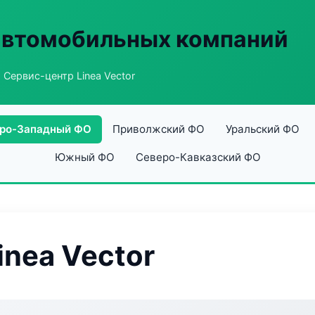
автомобильных компаний
 Сервис-центр Linea Vector
ро-Западный ФО
Приволжский ФО
Уральский ФО
Южный ФО
Северо-Кавказский ФО
inea Vector