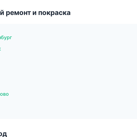
й ремонт и покраска
нбург
к
ново
од