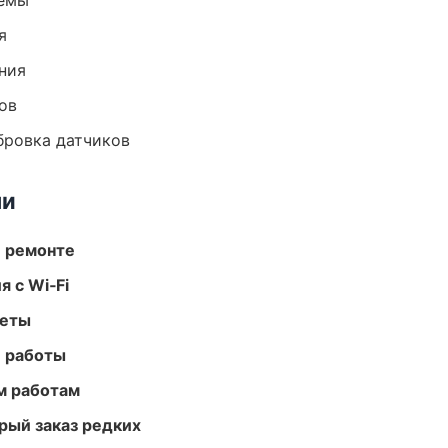
темы
я
ния
ов
ибровка датчиков
ми
и ремонте
 с Wi‑Fi
меты
е работы
м работам
рый заказ редких