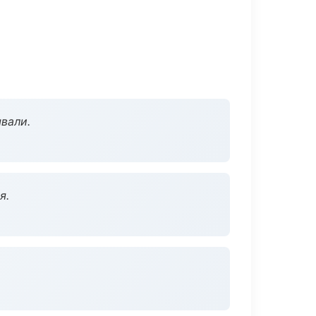
вали.
я.