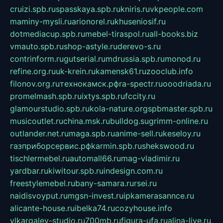
cruizi.spb.ru
spasskaya.spb.ru
kniris.ru
vkpeople.com
maminy-mysli.ru
arionorel.ru
khuseniosif.ru
dotmediacup.spb.ru
mebel-tiraspol.ru
all-books.biz
vmauto.spb.ru
shop-astyle.ru
derevo-s.ru
contrinform.ru
gutserial.ru
mdrussia.spb.ru
monod.ru
refine.org.ru
uk-krein.ru
kamensk61.ru
zooclub.info
filonov.org.ru
технокамск.рф
ra-spectr.ru
ooodriada.ru
promelmash.spb.ru
ixtys.spb.ru
fccity.ru
glamourstudio.spb.ru
kola-nature.org
spbmaster.spb.ru
musicoutlet.ru
china.msk.ru
bulldog.su
grimm-online.ru
outlander.net.ru
maga.spb.ru
anime-sell.ru
keseloy.ru
газприборсервис.рф
karmin.spb.ru
shekswood.ru
tischlermebel.ru
automall66.ru
mag-vladimir.ru
yardbar.ru
kiwitour.spb.ru
indesign.com.ru
freestylemebel.ru
bany-samara.ru
rsei.ru
naidisvoyput.ru
mgsn-invest.ru
ipkamerasannce.ru
alicante-house.ru
ibelka74.ru
cozyhouse.info
vlkargalev-studio.ru
700mb.ru
figura-ufa.ru
alina-live.ru