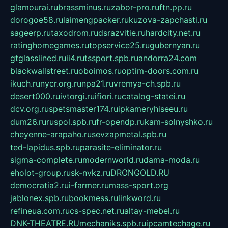
glamourai.ru
brassminus.ru
zabor-pro.ru
ftn.pp.ru
dorogoe58.ru
laimengpacker.ru
kuzova-zapchasti.ru
sageerp.ru
taxodrom.ru
dsrazvitie.ru
hardcity.net.ru
ratinghomegames.ru
topservice25.ru
gubernyan.ru
gtglasslined.ru
ii4.ru
tssport.spb.ru
andorra24.com
blackwallstreet.ru
oboimos.ru
optim-doors.com.ru
ikuch.ru
nycr.org.ru
npa21.ru
vremya-ch.spb.ru
desert000.ru
ivtorgi.ru
ifiori.ru
catalog-statei.ru
dcv.org.ru
spetsmaster174.ru
ipkameryhiseeu.ru
dum26.ru
ruspol.spb.ru
fr-opendp.ru
kam-solnyshko.ru
cheyenne-arapaho.ru
sevzapmetal.spb.ru
ted-lapidus.spb.ru
parasite-eliminator.ru
sigma-complete.ru
modernworld.ru
dama-moda.ru
eholot-group.ru
sk-nvkz.ru
DRONGOLD.RU
democratia2.ru
i-farmer.ru
mass-sport.org
jablonex.spb.ru
bookmess.ru
linkword.ru
refineua.com.ru
cs-spec.net.ru
altay-mebel.ru
DNK-THEATRE.RU
mechaniks.spb.ru
ipcamtechage.ru