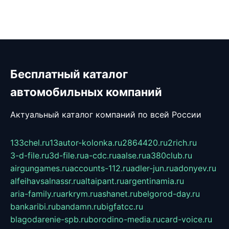
Бесплатный каталог
автомобильных компаний
Актуальный каталог компаний по всей России
133chel.ru
13autor-kolonka.ru
2864420.ru
2rich.ru
3-d-file.ru
3d-file.ru
a-cdc.ru
aalse.ru
a380club.ru
airgungames.ru
accounts-112.ru
adler-jun.ru
adonyev.ru
alfeihavsalnassr.ru
altaipant.ru
argentinamia.ru
aria-family.ru
arkrym.ru
ashanet.ru
belgorod-day.ru
bankaribi.ru
bandamn.ru
bigfatcc.ru
blagodarenie-spb.ru
borodino-media.ru
card-voice.ru