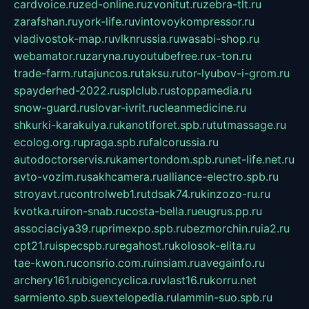
cardvoice.ru
zed-online.ru
zvonitut.ru
zebra-tlt.ru
zarafshan.ru
york-life.ru
vintovoykompressor.ru
vladivostok-map.ru
vlknrussia.ru
wasabi-shop.ru
webamator.ru
zaryna.ru
youtubefree.ru
x-ton.ru
trade-farm.ru
tajuncos.ru
taksu.ru
tor-lyubov-i-grom.ru
spayderhed-2022.ru
splclub.ru
stoppamedia.ru
snow-guard.ru
slovar-ivrit.ru
cleanmedicine.ru
shkurki-karakulya.ru
kanotiforet.spb.ru
tutmassage.ru
ecolog.org.ru
praga.spb.ru
falcorussia.ru
autodoctorservis.ru
kamertondom.spb.ru
net-life.net.ru
avto-vozim.ru
sakhcamera.ru
alliance-electro.spb.ru
stroyavt.ru
controlweb1.ru
tdsak74.ru
kinzozo-ru.ru
kvotka.ru
iron-snab.ru
costa-bella.ru
eugrus.pp.ru
associaciya39.ru
primexpo.spb.ru
bezmorchin.ru
ia2.ru
cpt21.ru
ispecspb.ru
regahost.ru
kolosok-elita.ru
tae-kwon.ru
consrio.com.ru
insiam.ru
avegainfo.ru
archery161.ru
bigencyclica.ru
vlast16.ru
korru.net
sarmiento.spb.su
extelopedia.ru
lammin-suo.spb.ru