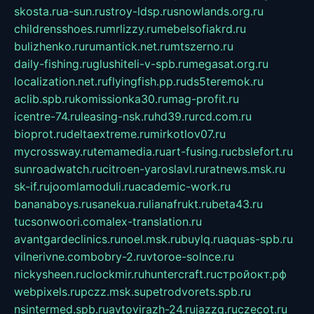
skosta.ru
a-sun.ru
stroy-ldsp.ru
snowlands.org.ru
childrensshoes.ru
mrlizzy.ru
mebelsofiakrd.ru
bulizhenko.ru
rumantick.net.ru
mtszerno.ru
daily-fishing.ru
glushiteli-v-spb.ru
megasat.org.ru
localization.net.ru
flyingfish.pp.ru
ds5teremok.ru
aclib.spb.ru
komissionka30.ru
mag-profit.ru
icentre-74.ru
leasing-nsk.ru
hd39.ru
rcd.com.ru
bioprot.ru
deltaextreme.ru
mirkotlov07.ru
mycrossway.ru
temamedia.ru
art-fusing.ru
cbslefort.ru
sunroadwatch.ru
citroen-yaroslavl.ru
ratnews.msk.ru
sk-if.ru
joomlamoduli.ru
academic-work.ru
bananaboys.ru
sanekua.ru
lianafrukt.ru
beta43.ru
tucsonwoori.com
alex-translation.ru
avantgardeclinics.ru
noel.msk.ru
buylq.ru
aquas-spb.ru
vilnerivne.com
bobry-2.ru
vtoroe-solnce.ru
nickysheen.ru
clockmir.ru
huntercraft.ru
стройокт.рф
webpixels.ru
pczz.msk.su
petrodvorets.spb.ru
nsintermed.spb.ru
avtovirazh-24.ru
jazzq.ru
czecot.ru