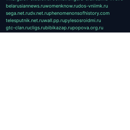
belarusiannews.ru
womenknow.ru
dos-vniimk.ru
sega.net.ru
dv.net.ru
phenomenonsofhistory.com
telesputnik.net.ru
wall.pp.ru
pylesosroidmi.ru
gtc-clan.ru
cligs.ru
bibikazap.ru
popova.org.ru
netwhistler.spb.ru
bellvil.ru
bonzon.ru
iss-vladik.ru
defiparis.net.ru
las-gryzas.ru
amku.ru
electednews.spb.ru
feather.org.ru
spar72.ru
tankiigri.ru
dominus.com.ru
ibtree.ru
sanykool.pp.ru
unixlib.org.ru
menatep.spb.ru
gartenterrassen.ru
printeka.ru
skvozilka.com.ru
parkovka-pub.ru
lovemobi.ru
art-ru.ru
emulatorz.com.ru
alucomp.com.ru
tatforum.com.ru
alternativa-profi.ru
dermakler.ru
artsurvey.ru
aredir.ru
khimspas.ru
centr-maxi.ru
2018r.ru
bort-stomer-defort.ru
professional2.ru
gibsons.ru
artselena.ru
art-pilot.ru
ingredient.spb.ru
npfpolimer.spb.ru
argentum.spb.ru
hom-edu.ru
af-num.ru
cashadvanceamericasev.org
trexp.spb.ru
apteka-gerzena.ru
vasilyevka.msk.ru