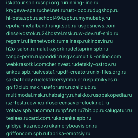
iskatour.spb.ru
snpi.org.ru
running-line.ru
krygeva-spa.ru
chel.net.ru
rust-loco.ru
dugshop.ru
hl-beta.spb.ru
school494.spb.ru
mymubaby.ru
epoha-metalband.ru
ngr.spb.ru
rusgosnews.com
dieselvostok.ru
24hostel.msk.ru
w-dev.ru
f-ship.ru
regsmi.ru
filmnetwork.ru
malinasp.ru
kinosvin.ru
h2o-salon.ru
malutkayork.ru
deltaprim.spb.ru
tango-perm.ru
gooddir.ru
sgv.su
multiki-online.com
webkrasotki.com
cherinvest.ru
detskiy-ostrov.ru
ankou.spb.ru
alvesta1.ru
pdf-creator.ru
nix-files.org.ru
sakhatoday.ru
elektrikersymboler.ru
sputnikyes.ru
golf2club.msk.ru
aeforums.ru
zallclub.ru
multimodal.msk.ru
habaigry.ru
haikko.ru
sobakopedia.ru
isz-fest.ru
ewnc.info
screensaver-clock.net.ru
volnav.spb.ru
comnat.ru
npf.net.ru
7bit.pp.ru
kalugatur.ru
tesiaes.ru
card.com.ru
kazanka.spb.ru
gildiya-kuznecov.ru
kameryboavision.ru
griffoncom.spb.ru
fabrika-emotsiy.ru