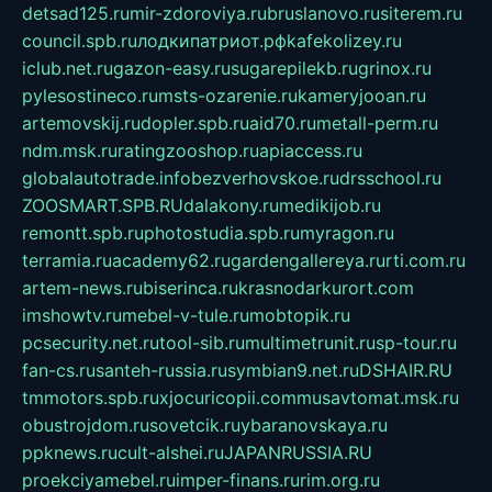
detsad125.ru
mir-zdoroviya.ru
bruslanovo.ru
siterem.ru
council.spb.ru
лодкипатриот.рф
kafekolizey.ru
iclub.net.ru
gazon-easy.ru
sugarepilekb.ru
grinox.ru
pylesostineco.ru
msts-ozarenie.ru
kameryjooan.ru
artemovskij.ru
dopler.spb.ru
aid70.ru
metall-perm.ru
ndm.msk.ru
ratingzooshop.ru
apiaccess.ru
globalautotrade.info
bezverhovskoe.ru
drsschool.ru
ZOOSMART.SPB.RU
dalakony.ru
medikijob.ru
remontt.spb.ru
photostudia.spb.ru
myragon.ru
terramia.ru
academy62.ru
gardengallereya.ru
rti.com.ru
artem-news.ru
biserinca.ru
krasnodarkurort.com
imshowtv.ru
mebel-v-tule.ru
mobtopik.ru
pcsecurity.net.ru
tool-sib.ru
multimetrunit.ru
sp-tour.ru
fan-cs.ru
santeh-russia.ru
symbian9.net.ru
DSHAIR.RU
tmmotors.spb.ru
xjocuricopii.com
musavtomat.msk.ru
obustrojdom.ru
sovetcik.ru
ybaranovskaya.ru
ppknews.ru
cult-alshei.ru
JAPANRUSSIA.RU
proekciyamebel.ru
imper-finans.ru
rim.org.ru