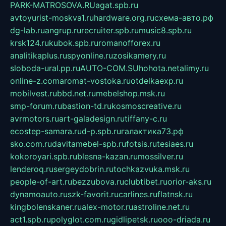
PARK-MATROSOVA.RU
agat.spb.ru
avtoyurist-moskva1.ru
hardware.org.ru
схема-авто.рф
dg-lab.ru
angrup.ru
recruiter.spb.ru
music8.spb.ru
krsk124.ru
kubok.spb.ru
romanofforex.ru
analitikaplus.ru
spyonline.ru
zosikamery.ru
sloboda-ural.pp.ru
AUTO-COM.SU
hohota.net
alimy.ru
online-z.com
aromat-vostoka.ru
otdelkaexp.ru
mobilvest.ru
bbd.net.ru
mebelshop.msk.ru
smp-forum.ru
bastion-td.ru
kosmoscreative.ru
avrmotors.ru
art-galadesign.ru
tiffany-c.ru
ecostep-samara.ru
d-p.spb.ru
галактика73.рф
sko.com.ru
davitamebel-spb.ru
fotsis.ru
tesiaes.ru
kokoroyari.spb.ru
blesna-kazan.ru
mossilver.ru
lenderoq.ru
sergeydobrin.ru
tochkazvuka.msk.ru
people-of-art.ru
bezzubova.ru
clubtibet.ru
orior-aks.ru
dynamoauto.ru
szk-favorit.ru
carlines.ru
flatnsk.ru
kingbolenskaner.ru
alex-motor.ru
astroline.net.ru
act1.spb.ru
polyglot.com.ru
gidlipetsk.ru
ooo-driada.ru