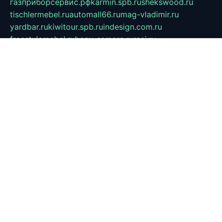
газприборсервис.рф
karmin.spb.ru
shekswood.ru
tischlermebel.ru
automall66.ru
mag-vladimir.ru
yardbar.ru
kiwitour.spb.ru
indesign.com.ru
freestylemebel.ru
bany-samara.ru
rsei.ru
naidisvoyput.ru
mgsn-invest.ru
ipkamerasannce.ru
alicante-house.ru
ibelka74.ru
cozyhouse.info
vlkargalev-studio.ru
700mb.ru
figura-ufa.ru
alina-live.ru
belarusiannews.ru
womenknow.ru
dos-vniimk.ru
sega.net.ru
dv.net.ru
phenomenonsofhistory.com
telesputnik.net.ru
wall.pp.ru
pylesosroidmi.ru
gtc-clan.ru
cligs.ru
bibikazap.ru
popova.org.ru
netwhistler.spb.ru
bellvil.ru
bonzon.ru
iss-vladik.ru
defiparis.net.ru
las-gryzas.ru
amku.ru
electednews.spb.ru
feather.org.ru
spar72.ru
tankiigri.ru
dominus.com.ru
ibtree.ru
sanykool.pp.ru
unixlib.org.ru
menatep.spb.ru
gartenterrassen.ru
printeka.ru
skvozilka.com.ru
parkovka-pub.ru
lovemobi.ru
art-ru.ru
emulatorz.com.ru
alucomp.com.ru
tatforum.com.ru