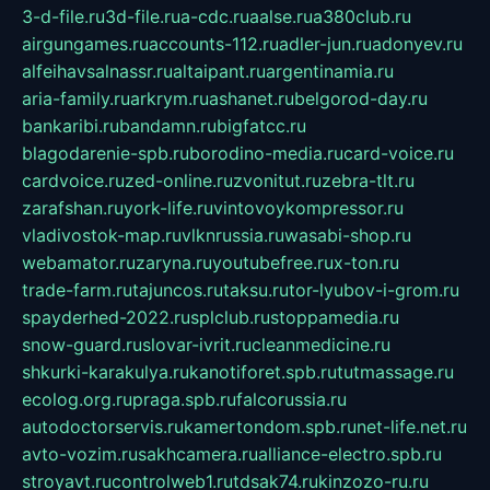
3-d-file.ru
3d-file.ru
a-cdc.ru
aalse.ru
a380club.ru
airgungames.ru
accounts-112.ru
adler-jun.ru
adonyev.ru
alfeihavsalnassr.ru
altaipant.ru
argentinamia.ru
aria-family.ru
arkrym.ru
ashanet.ru
belgorod-day.ru
bankaribi.ru
bandamn.ru
bigfatcc.ru
blagodarenie-spb.ru
borodino-media.ru
card-voice.ru
cardvoice.ru
zed-online.ru
zvonitut.ru
zebra-tlt.ru
zarafshan.ru
york-life.ru
vintovoykompressor.ru
vladivostok-map.ru
vlknrussia.ru
wasabi-shop.ru
webamator.ru
zaryna.ru
youtubefree.ru
x-ton.ru
trade-farm.ru
tajuncos.ru
taksu.ru
tor-lyubov-i-grom.ru
spayderhed-2022.ru
splclub.ru
stoppamedia.ru
snow-guard.ru
slovar-ivrit.ru
cleanmedicine.ru
shkurki-karakulya.ru
kanotiforet.spb.ru
tutmassage.ru
ecolog.org.ru
praga.spb.ru
falcorussia.ru
autodoctorservis.ru
kamertondom.spb.ru
net-life.net.ru
avto-vozim.ru
sakhcamera.ru
alliance-electro.spb.ru
stroyavt.ru
controlweb1.ru
tdsak74.ru
kinzozo-ru.ru