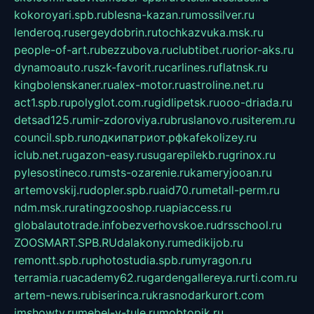
kokoroyari.spb.ru
blesna-kazan.ru
mossilver.ru
lenderoq.ru
sergeydobrin.ru
tochkazvuka.msk.ru
people-of-art.ru
bezzubova.ru
clubtibet.ru
orior-aks.ru
dynamoauto.ru
szk-favorit.ru
carlines.ru
flatnsk.ru
kingbolenskaner.ru
alex-motor.ru
astroline.net.ru
act1.spb.ru
polyglot.com.ru
gidlipetsk.ru
ooo-driada.ru
detsad125.ru
mir-zdoroviya.ru
bruslanovo.ru
siterem.ru
council.spb.ru
лодкипатриот.рф
kafekolizey.ru
iclub.net.ru
gazon-easy.ru
sugarepilekb.ru
grinox.ru
pylesostineco.ru
msts-ozarenie.ru
kameryjooan.ru
artemovskij.ru
dopler.spb.ru
aid70.ru
metall-perm.ru
ndm.msk.ru
ratingzooshop.ru
apiaccess.ru
globalautotrade.info
bezverhovskoe.ru
drsschool.ru
ZOOSMART.SPB.RU
dalakony.ru
medikijob.ru
remontt.spb.ru
photostudia.spb.ru
myragon.ru
terramia.ru
academy62.ru
gardengallereya.ru
rti.com.ru
artem-news.ru
biserinca.ru
krasnodarkurort.com
imshowtv.ru
mebel-v-tule.ru
mobtopik.ru