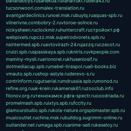
bananaboys.ru
sanekua.ru
lianafrukt.ru
beta43.ru
tucsonwoori.com
alex-translation.ru
avantgardeclinics.ru
noel.msk.ru
buylq.ru
aquas-spb.ru
vilnerivne.com
bobry-2.ru
vtoroe-solnce.ru
nickysheen.ru
clockmir.ru
huntercraft.ru
стройокт.рф
webpixels.ru
pczz.msk.su
petrodvorets.spb.ru
nsintermed.spb.ru
avtovirazh-24.ru
jazzq.ru
czecot.ru
cruizi.spb.ru
spasskaya.spb.ru
kniris.ru
vkpeople.com
maminy-mysli.ru
arionorel.ru
khuseniosif.ru
dotmediacup.spb.ru
mebel-tiraspol.ru
all-books.biz
vmauto.spb.ru
shop-astyle.ru
derevo-s.ru
contrinform.ru
gutserial.ru
mdrussia.spb.ru
monod.ru
refine.org.ru
uk-krein.ru
kamensk61.ru
zooclub.info
filonov.org.ru
технокамск.рф
ra-spectr.ru
ooodriada.ru
promelmash.spb.ru
ixtys.spb.ru
fccity.ru
glamourstudio.spb.ru
kola-nature.org
spbmaster.spb.ru
musicoutlet.ru
china.msk.ru
bulldog.su
grimm-online.ru
outlander.net.ru
maga.spb.ru
anime-sell.ru
keseloy.ru