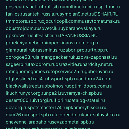
pcsecurity.net.ru
tool-sib.ru
multimetrunit.ru
sp-tour.ru
fan-cs.ru
santeh-russia.ru
symbian9.net.ru
DSHAIR.RU
tmmotors.spb.ru
xjocuricopii.com
musavtomat.msk.ru
obustrojdom.ru
sovetcik.ru
ybaranovskaya.ru
ppknews.ru
cult-alshei.ru
JAPANRUSSIA.RU
proekciyamebel.ru
imper-finans.ru
rim.org.ru
glamourai.ru
brassminus.ru
zabor-pro.ru
ftn.pp.ru
dorogoe58.ru
laimengpacker.ru
kuzova-zapchasti.ru
sageerp.ru
taxodrom.ru
dsrazvitie.ru
hardcity.net.ru
ratinghomegames.ru
topservice25.ru
gubernyan.ru
gtglasslined.ru
ii4.ru
tssport.spb.ru
andorra24.com
blackwallstreet.ru
oboimos.ru
optim-doors.com.ru
ikuch.ru
nycr.org.ru
npa21.ru
vremya-ch.spb.ru
desert000.ru
ivtorgi.ru
ifiori.ru
catalog-statei.ru
dcv.org.ru
spetsmaster174.ru
ipkameryhiseeu.ru
dum26.ru
ruspol.spb.ru
fr-opendp.ru
kam-solnyshko.ru
cheyenne-arapaho.ru
sevzapmetal.spb.ru
ted-lapidus.spb.ru
parasite-eliminator.ru