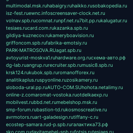
multimodal.msk.ru
habaigry.ru
haikko.ru
sobakopedia.ru
isz-fest.ru
ewnc.info
screensaver-clock.net.ru
volnav.spb.ru
comnat.ru
npf.net.ru
7bit.pp.ru
kalugatur.ru
tesiaes.ru
card.com.ru
kazanka.spb.ru
gildiya-kuznecov.ru
kameryboavision.ru
griffoncom.spb.ru
fabrika-emotsiy.ru
PARK-MATROSOVA.RU
agat.spb.ru
avtoyurist-moskva1.ru
hardware.org.ru
схема-авто.рф
dg-lab.ru
angrup.ru
recruiter.spb.ru
music8.spb.ru
krsk124.ru
kubok.spb.ru
romanofforex.ru
analitikaplus.ru
spyonline.ru
zosikamery.ru
sloboda-ural.pp.ru
AUTO-COM.SU
hohota.net
alimy.ru
online-z.com
aromat-vostoka.ru
otdelkaexp.ru
mobilvest.ru
bbd.net.ru
mebelshop.msk.ru
smp-forum.ru
bastion-td.ru
kosmoscreative.ru
avrmotors.ru
art-galadesign.ru
tiffany-c.ru
ecostep-samara.ru
d-p.spb.ru
галактика73.рф
sko.com.ru
davitamebel-spb.ru
fotsis.ru
tesiaes.ru