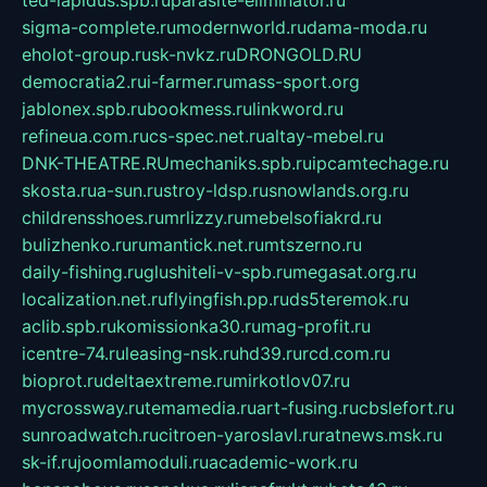
sigma-complete.ru
modernworld.ru
dama-moda.ru
eholot-group.ru
sk-nvkz.ru
DRONGOLD.RU
democratia2.ru
i-farmer.ru
mass-sport.org
jablonex.spb.ru
bookmess.ru
linkword.ru
refineua.com.ru
cs-spec.net.ru
altay-mebel.ru
DNK-THEATRE.RU
mechaniks.spb.ru
ipcamtechage.ru
skosta.ru
a-sun.ru
stroy-ldsp.ru
snowlands.org.ru
childrensshoes.ru
mrlizzy.ru
mebelsofiakrd.ru
bulizhenko.ru
rumantick.net.ru
mtszerno.ru
daily-fishing.ru
glushiteli-v-spb.ru
megasat.org.ru
localization.net.ru
flyingfish.pp.ru
ds5teremok.ru
aclib.spb.ru
komissionka30.ru
mag-profit.ru
icentre-74.ru
leasing-nsk.ru
hd39.ru
rcd.com.ru
bioprot.ru
deltaextreme.ru
mirkotlov07.ru
mycrossway.ru
temamedia.ru
art-fusing.ru
cbslefort.ru
sunroadwatch.ru
citroen-yaroslavl.ru
ratnews.msk.ru
sk-if.ru
joomlamoduli.ru
academic-work.ru