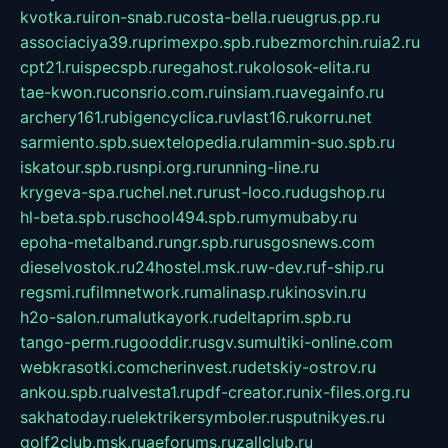
kvotka.ru
iron-snab.ru
costa-bella.ru
eugrus.pp.ru
associaciya39.ru
primexpo.spb.ru
bezmorchin.ru
ia2.ru
cpt21.ru
ispecspb.ru
regahost.ru
kolosok-elita.ru
tae-kwon.ru
consrio.com.ru
insiam.ru
avegainfo.ru
archery161.ru
bigencyclica.ru
vlast16.ru
korru.net
sarmiento.spb.su
extelopedia.ru
lammin-suo.spb.ru
iskatour.spb.ru
snpi.org.ru
running-line.ru
krygeva-spa.ru
chel.net.ru
rust-loco.ru
dugshop.ru
hl-beta.spb.ru
school494.spb.ru
mymubaby.ru
epoha-metalband.ru
ngr.spb.ru
rusgosnews.com
dieselvostok.ru
24hostel.msk.ru
w-dev.ru
f-ship.ru
regsmi.ru
filmnetwork.ru
malinasp.ru
kinosvin.ru
h2o-salon.ru
malutkayork.ru
deltaprim.spb.ru
tango-perm.ru
gooddir.ru
sgv.su
multiki-online.com
webkrasotki.com
cherinvest.ru
detskiy-ostrov.ru
ankou.spb.ru
alvesta1.ru
pdf-creator.ru
nix-files.org.ru
sakhatoday.ru
elektrikersymboler.ru
sputnikyes.ru
golf2club.msk.ru
aeforums.ru
zallclub.ru