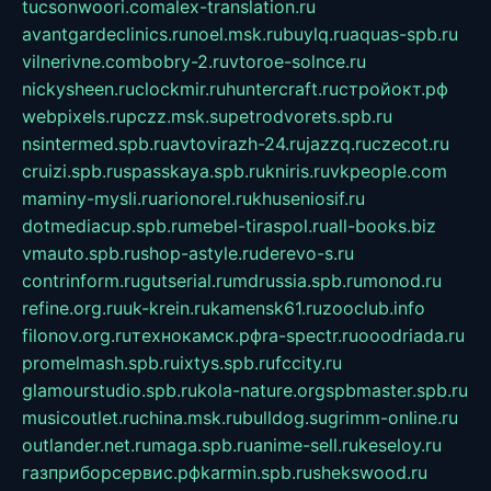
tucsonwoori.com
alex-translation.ru
avantgardeclinics.ru
noel.msk.ru
buylq.ru
aquas-spb.ru
vilnerivne.com
bobry-2.ru
vtoroe-solnce.ru
nickysheen.ru
clockmir.ru
huntercraft.ru
стройокт.рф
webpixels.ru
pczz.msk.su
petrodvorets.spb.ru
nsintermed.spb.ru
avtovirazh-24.ru
jazzq.ru
czecot.ru
cruizi.spb.ru
spasskaya.spb.ru
kniris.ru
vkpeople.com
maminy-mysli.ru
arionorel.ru
khuseniosif.ru
dotmediacup.spb.ru
mebel-tiraspol.ru
all-books.biz
vmauto.spb.ru
shop-astyle.ru
derevo-s.ru
contrinform.ru
gutserial.ru
mdrussia.spb.ru
monod.ru
refine.org.ru
uk-krein.ru
kamensk61.ru
zooclub.info
filonov.org.ru
технокамск.рф
ra-spectr.ru
ooodriada.ru
promelmash.spb.ru
ixtys.spb.ru
fccity.ru
glamourstudio.spb.ru
kola-nature.org
spbmaster.spb.ru
musicoutlet.ru
china.msk.ru
bulldog.su
grimm-online.ru
outlander.net.ru
maga.spb.ru
anime-sell.ru
keseloy.ru
газприборсервис.рф
karmin.spb.ru
shekswood.ru