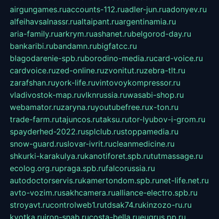
airgungames.ru
accounts-112.ru
adler-jun.ru
adonyev.ru
alfeihavsalnassr.ru
altaipant.ru
argentinamia.ru
aria-family.ru
arkrym.ru
ashanet.ru
belgorod-day.ru
bankaribi.ru
bandamn.ru
bigfatcc.ru
blagodarenie-spb.ru
borodino-media.ru
card-voice.ru
cardvoice.ru
zed-online.ru
zvonitut.ru
zebra-tlt.ru
zarafshan.ru
york-life.ru
vintovoykompressor.ru
vladivostok-map.ru
vlknrussia.ru
wasabi-shop.ru
webamator.ru
zaryna.ru
youtubefree.ru
x-ton.ru
trade-farm.ru
tajuncos.ru
taksu.ru
tor-lyubov-i-grom.ru
spayderhed-2022.ru
splclub.ru
stoppamedia.ru
snow-guard.ru
slovar-ivrit.ru
cleanmedicine.ru
shkurki-karakulya.ru
kanotiforet.spb.ru
tutmassage.ru
ecolog.org.ru
praga.spb.ru
falcorussia.ru
autodoctorservis.ru
kamertondom.spb.ru
net-life.net.ru
avto-vozim.ru
sakhcamera.ru
alliance-electro.spb.ru
stroyavt.ru
controlweb1.ru
tdsak74.ru
kinzozo-ru.ru
kvotka.ru
iron-snab.ru
costa-bella.ru
eugrus.pp.ru