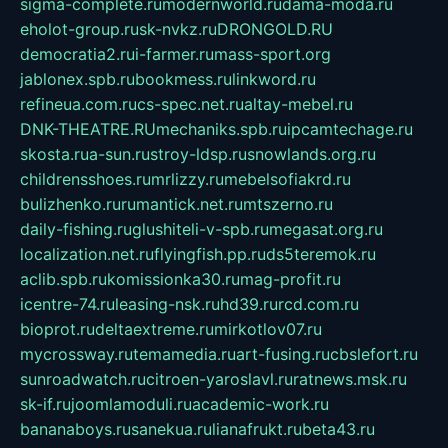
sigma-complete.ru
modernworld.ru
dama-moda.ru
eholot-group.ru
sk-nvkz.ru
DRONGOLD.RU
democratia2.ru
i-farmer.ru
mass-sport.org
jablonex.spb.ru
bookmess.ru
linkword.ru
refineua.com.ru
cs-spec.net.ru
altay-mebel.ru
DNK-THEATRE.RU
mechaniks.spb.ru
ipcamtechage.ru
skosta.ru
a-sun.ru
stroy-ldsp.ru
snowlands.org.ru
childrensshoes.ru
mrlizzy.ru
mebelsofiakrd.ru
bulizhenko.ru
rumantick.net.ru
mtszerno.ru
daily-fishing.ru
glushiteli-v-spb.ru
megasat.org.ru
localization.net.ru
flyingfish.pp.ru
ds5teremok.ru
aclib.spb.ru
komissionka30.ru
mag-profit.ru
icentre-74.ru
leasing-nsk.ru
hd39.ru
rcd.com.ru
bioprot.ru
deltaextreme.ru
mirkotlov07.ru
mycrossway.ru
temamedia.ru
art-fusing.ru
cbslefort.ru
sunroadwatch.ru
citroen-yaroslavl.ru
ratnews.msk.ru
sk-if.ru
joomlamoduli.ru
academic-work.ru
bananaboys.ru
sanekua.ru
lianafrukt.ru
beta43.ru