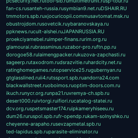
pcsecurity.net.ru
tool-sib.ru
multimetrunit.ru
sp-tour.ru
fan-cs.ru
santeh-russia.ru
symbian9.net.ru
DSHAIR.RU
tmmotors.spb.ru
xjocuricopii.com
musavtomat.msk.ru
obustrojdom.ru
sovetcik.ru
ybaranovskaya.ru
ppknews.ru
cult-alshei.ru
JAPANRUSSIA.RU
proekciyamebel.ru
imper-finans.ru
rim.org.ru
glamourai.ru
brassminus.ru
zabor-pro.ru
ftn.pp.ru
dorogoe58.ru
laimengpacker.ru
kuzova-zapchasti.ru
sageerp.ru
taxodrom.ru
dsrazvitie.ru
hardcity.net.ru
ratinghomegames.ru
topservice25.ru
gubernyan.ru
gtglasslined.ru
ii4.ru
tssport.spb.ru
andorra24.com
blackwallstreet.ru
oboimos.ru
optim-doors.com.ru
ikuch.ru
nycr.org.ru
npa21.ru
vremya-ch.spb.ru
desert000.ru
ivtorgi.ru
ifiori.ru
catalog-statei.ru
dcv.org.ru
spetsmaster174.ru
ipkameryhiseeu.ru
dum26.ru
ruspol.spb.ru
fr-opendp.ru
kam-solnyshko.ru
cheyenne-arapaho.ru
sevzapmetal.spb.ru
ted-lapidus.spb.ru
parasite-eliminator.ru