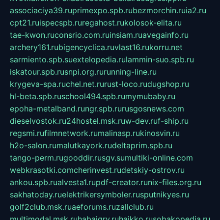
associaciya39.ru
primexpo.spb.ru
bezmorchin.ru
ia2.ru
cpt21.ru
ispecspb.ru
regahost.ru
kolosok-elita.ru
tae-kwon.ru
consrio.com.ru
insiam.ru
avegainfo.ru
archery161.ru
bigencyclica.ru
vlast16.ru
korru.net
sarmiento.spb.su
extelopedia.ru
lammin-suo.spb.ru
iskatour.spb.ru
snpi.org.ru
running-line.ru
krygeva-spa.ru
chel.net.ru
rust-loco.ru
dugshop.ru
hl-beta.spb.ru
school494.spb.ru
mymubaby.ru
epoha-metalband.ru
ngr.spb.ru
rusgosnews.com
dieselvostok.ru
24hostel.msk.ru
w-dev.ru
f-ship.ru
regsmi.ru
filmnetwork.ru
malinasp.ru
kinosvin.ru
h2o-salon.ru
malutkayork.ru
deltaprim.spb.ru
tango-perm.ru
gooddir.ru
sgv.su
multiki-online.com
webkrasotki.com
cherinvest.ru
detskiy-ostrov.ru
ankou.spb.ru
alvesta1.ru
pdf-creator.ru
nix-files.org.ru
sakhatoday.ru
elektrikersymboler.ru
sputnikyes.ru
golf2club.msk.ru
aeforums.ru
zallclub.ru
multimodal.msk.ru
habaigry.ru
haikko.ru
sobakopedia.ru