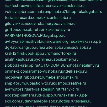
isz-fest.ru
ewnc.info
screensaver-clock.net.ru
volnav.spb.ru
comnat.ru
npf.net.ru
7bit.pp.ru
kalugatur.ru
tesiaes.ru
card.com.ru
kazanka.spb.ru
gildiya-kuznecov.ru
kameryboavision.ru
griffoncom.spb.ru
fabrika-emotsiy.ru
PARK-MATROSOVA.RU
agat.spb.ru
avtoyurist-moskva1.ru
hardware.org.ru
схема-авто.рф
dg-lab.ru
angrup.ru
recruiter.spb.ru
music8.spb.ru
krsk124.ru
kubok.spb.ru
romanofforex.ru
analitikaplus.ru
spyonline.ru
zosikamery.ru
sloboda-ural.pp.ru
AUTO-COM.SU
hohota.net
alimy.ru
online-z.com
aromat-vostoka.ru
otdelkaexp.ru
mobilvest.ru
bbd.net.ru
mebelshop.msk.ru
smp-forum.ru
bastion-td.ru
kosmoscreative.ru
avrmotors.ru
art-galadesign.ru
tiffany-c.ru
ecostep-samara.ru
d-p.spb.ru
галактика73.рф
sko.com.ru
davitamebel-spb.ru
fotsis.ru
tesiaes.ru
kokoroyari.spb.ru
blesna-kazan.ru
mossilver.ru