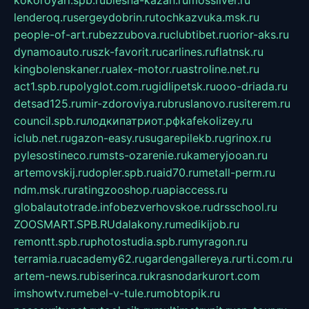
lenderoq.ru
sergeydobrin.ru
tochkazvuka.msk.ru
people-of-art.ru
bezzubova.ru
clubtibet.ru
orior-aks.ru
dynamoauto.ru
szk-favorit.ru
carlines.ru
flatnsk.ru
kingbolenskaner.ru
alex-motor.ru
astroline.net.ru
act1.spb.ru
polyglot.com.ru
gidlipetsk.ru
ooo-driada.ru
detsad125.ru
mir-zdoroviya.ru
bruslanovo.ru
siterem.ru
council.spb.ru
лодкипатриот.рф
kafekolizey.ru
iclub.net.ru
gazon-easy.ru
sugarepilekb.ru
grinox.ru
pylesostineco.ru
msts-ozarenie.ru
kameryjooan.ru
artemovskij.ru
dopler.spb.ru
aid70.ru
metall-perm.ru
ndm.msk.ru
ratingzooshop.ru
apiaccess.ru
globalautotrade.info
bezverhovskoe.ru
drsschool.ru
ZOOSMART.SPB.RU
dalakony.ru
medikijob.ru
remontt.spb.ru
photostudia.spb.ru
myragon.ru
terramia.ru
academy62.ru
gardengallereya.ru
rti.com.ru
artem-news.ru
biserinca.ru
krasnodarkurort.com
imshowtv.ru
mebel-v-tule.ru
mobtopik.ru