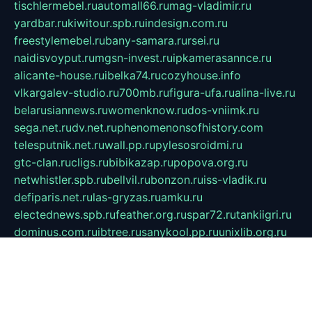
tischlermebel.ru
automall66.ru
mag-vladimir.ru
yardbar.ru
kiwitour.spb.ru
indesign.com.ru
freestylemebel.ru
bany-samara.ru
rsei.ru
naidisvoyput.ru
mgsn-invest.ru
ipkamerasannce.ru
alicante-house.ru
ibelka74.ru
cozyhouse.info
vlkargalev-studio.ru
700mb.ru
figura-ufa.ru
alina-live.ru
belarusiannews.ru
womenknow.ru
dos-vniimk.ru
sega.net.ru
dv.net.ru
phenomenonsofhistory.com
telesputnik.net.ru
wall.pp.ru
pylesosroidmi.ru
gtc-clan.ru
cligs.ru
bibikazap.ru
popova.org.ru
netwhistler.spb.ru
bellvil.ru
bonzon.ru
iss-vladik.ru
defiparis.net.ru
las-gryzas.ru
amku.ru
electednews.spb.ru
feather.org.ru
spar72.ru
tankiigri.ru
dominus.com.ru
ibtree.ru
sanykool.pp.ru
unixlib.org.ru
menatep.spb.ru
gartenterrassen.ru
printeka.ru
skvozilka.com.ru
parkovka-pub.ru
lovemobi.ru
art-ru.ru
emulatorz.com.ru
alucomp.com.ru
tatforum.com.ru
alternativa-profi.ru
dermakler.ru
artsurvey.ru
aredir.ru