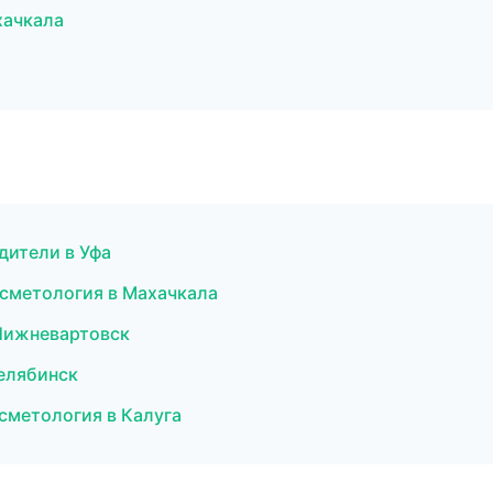
хачкала
одители в Уфа
осметология в Махачкала
в Нижневартовск
Челябинск
осметология в Калуга