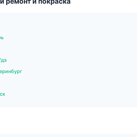
й ремонт и покраска
рь
Удэ
теринбург
ск