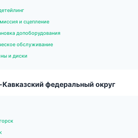
детейлинг
смиссия и сцепление
тановка допоборудования
ическое обслуживание
ины и диски
о-Кавказский федеральный округ
горск
к