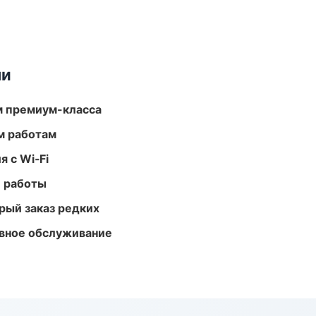
ми
м премиум-класса
м работам
 с Wi‑Fi
е работы
рый заказ редких
вное обслуживание