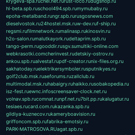
krygeva-spa.ru
chel.net.ru
rust-loco.ru
dugshop.ru
hl-beta.spb.ru
school494.spb.ru
mymubaby.ru
epoha-metalband.ru
ngr.spb.ru
rusgosnews.com
dieselvostok.ru
24hostel.msk.ru
w-dev.ru
f-ship.ru
regsmi.ru
filmnetwork.ru
malinasp.ru
kinosvin.ru
h2o-salon.ru
malutkayork.ru
deltaprim.spb.ru
tango-perm.ru
gooddir.ru
sgv.su
multiki-online.com
webkrasotki.com
cherinvest.ru
detskiy-ostrov.ru
ankou.spb.ru
alvesta1.ru
pdf-creator.ru
nix-files.org.ru
sakhatoday.ru
elektrikersymboler.ru
sputnikyes.ru
golf2club.msk.ru
aeforums.ru
zallclub.ru
multimodal.msk.ru
habaigry.ru
haikko.ru
sobakopedia.ru
isz-fest.ru
ewnc.info
screensaver-clock.net.ru
volnav.spb.ru
comnat.ru
npf.net.ru
7bit.pp.ru
kalugatur.ru
tesiaes.ru
card.com.ru
kazanka.spb.ru
gildiya-kuznecov.ru
kameryboavision.ru
griffoncom.spb.ru
fabrika-emotsiy.ru
PARK-MATROSOVA.RU
agat.spb.ru