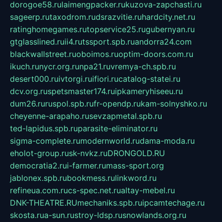
dorogoe58.ru
laimengpacker.ru
kuzova-zapchasti.ru
sageerp.ru
taxodrom.ru
dsrazvitie.ru
hardcity.net.ru
ratinghomegames.ru
topservice25.ru
gubernyan.ru
gtglasslined.ru
ii4.ru
tssport.spb.ru
andorra24.com
blackwallstreet.ru
oboimos.ru
optim-doors.com.ru
ikuch.ru
nycr.org.ru
npa21.ru
vremya-ch.spb.ru
desert000.ru
ivtorgi.ru
ifiori.ru
catalog-statei.ru
dcv.org.ru
spetsmaster174.ru
ipkameryhiseeu.ru
dum26.ru
ruspol.spb.ru
fr-opendp.ru
kam-solnyshko.ru
cheyenne-arapaho.ru
sevzapmetal.spb.ru
ted-lapidus.spb.ru
parasite-eliminator.ru
sigma-complete.ru
modernworld.ru
dama-moda.ru
eholot-group.ru
sk-nvkz.ru
DRONGOLD.RU
democratia2.ru
i-farmer.ru
mass-sport.org
jablonex.spb.ru
bookmess.ru
linkword.ru
refineua.com.ru
cs-spec.net.ru
altay-mebel.ru
DNK-THEATRE.RU
mechaniks.spb.ru
ipcamtechage.ru
skosta.ru
a-sun.ru
stroy-ldsp.ru
snowlands.org.ru