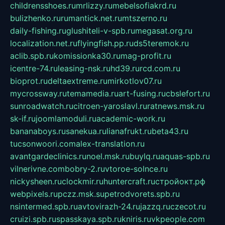
childrensshoes.ru
mrlizzy.ru
mebelsofiakrd.ru
bulizhenko.ru
rumantick.net.ru
mtszerno.ru
daily-fishing.ru
glushiteli-v-spb.ru
megasat.org.ru
localization.net.ru
flyingfish.pp.ru
ds5teremok.ru
aclib.spb.ru
komissionka30.ru
mag-profit.ru
icentre-74.ru
leasing-nsk.ru
hd39.ru
rcd.com.ru
bioprot.ru
deltaextreme.ru
mirkotlov07.ru
mycrossway.ru
temamedia.ru
art-fusing.ru
cbslefort.ru
sunroadwatch.ru
citroen-yaroslavl.ru
ratnews.msk.ru
sk-if.ru
joomlamoduli.ru
academic-work.ru
bananaboys.ru
sanekua.ru
lianafrukt.ru
beta43.ru
tucsonwoori.com
alex-translation.ru
avantgardeclinics.ru
noel.msk.ru
buylq.ru
aquas-spb.ru
vilnerivne.com
bobry-2.ru
vtoroe-solnce.ru
nickysheen.ru
clockmir.ru
huntercraft.ru
стройокт.рф
webpixels.ru
pczz.msk.su
petrodvorets.spb.ru
nsintermed.spb.ru
avtovirazh-24.ru
jazzq.ru
czecot.ru
cruizi.spb.ru
spasskaya.spb.ru
kniris.ru
vkpeople.com