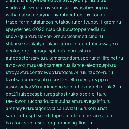
zarafshan.ru
york-life.ru
vintovoykompressor.ru
vladivostok-map.ru
vlknrussia.ru
wasabi-shop.ru
webamator.ru
zaryna.ru
youtubefree.ru
x-ton.ru
trade-farm.ru
tajuncos.ru
taksu.ru
tor-lyubov-i-grom.ru
spayderhed-2022.ru
splclub.ru
stoppamedia.ru
snow-guard.ru
slovar-ivrit.ru
cleanmedicine.ru
shkurki-karakulya.ru
kanotiforet.spb.ru
tutmassage.ru
ecolog.org.ru
praga.spb.ru
falcorussia.ru
autodoctorservis.ru
kamertondom.spb.ru
net-life.net.ru
avto-vozim.ru
sakhcamera.ru
alliance-electro.spb.ru
stroyavt.ru
controlweb1.ru
tdsak74.ru
kinzozo-ru.ru
kvotka.ru
iron-snab.ru
costa-bella.ru
eugrus.pp.ru
associaciya39.ru
primexpo.spb.ru
bezmorchin.ru
ia2.ru
cpt21.ru
ispecspb.ru
regahost.ru
kolosok-elita.ru
tae-kwon.ru
consrio.com.ru
insiam.ru
avegainfo.ru
archery161.ru
bigencyclica.ru
vlast16.ru
korru.net
sarmiento.spb.su
extelopedia.ru
lammin-suo.spb.ru
iskatour.spb.ru
snpi.org.ru
running-line.ru