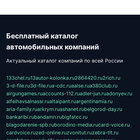
Бесплатный каталог
автомобильных компаний
Актуальный каталог компаний по всей России
133chel.ru
13autor-kolonka.ru
2864420.ru
2rich.ru
3-d-file.ru
3d-file.ru
a-cdc.ru
aalse.ru
a380club.ru
airgungames.ru
accounts-112.ru
adler-jun.ru
adonyev.ru
alfeihavsalnassr.ru
altaipant.ru
argentinamia.ru
aria-family.ru
arkrym.ru
ashanet.ru
belgorod-day.ru
bankaribi.ru
bandamn.ru
bigfatcc.ru
blagodarenie-spb.ru
borodino-media.ru
card-voice.ru
cardvoice.ru
zed-online.ru
zvonitut.ru
zebra-tlt.ru