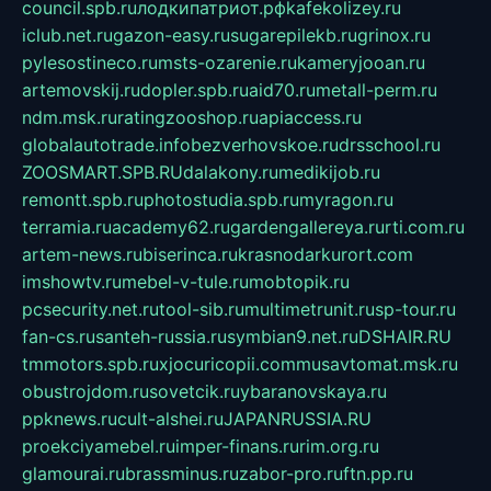
council.spb.ru
лодкипатриот.рф
kafekolizey.ru
iclub.net.ru
gazon-easy.ru
sugarepilekb.ru
grinox.ru
pylesostineco.ru
msts-ozarenie.ru
kameryjooan.ru
artemovskij.ru
dopler.spb.ru
aid70.ru
metall-perm.ru
ndm.msk.ru
ratingzooshop.ru
apiaccess.ru
globalautotrade.info
bezverhovskoe.ru
drsschool.ru
ZOOSMART.SPB.RU
dalakony.ru
medikijob.ru
remontt.spb.ru
photostudia.spb.ru
myragon.ru
terramia.ru
academy62.ru
gardengallereya.ru
rti.com.ru
artem-news.ru
biserinca.ru
krasnodarkurort.com
imshowtv.ru
mebel-v-tule.ru
mobtopik.ru
pcsecurity.net.ru
tool-sib.ru
multimetrunit.ru
sp-tour.ru
fan-cs.ru
santeh-russia.ru
symbian9.net.ru
DSHAIR.RU
tmmotors.spb.ru
xjocuricopii.com
musavtomat.msk.ru
obustrojdom.ru
sovetcik.ru
ybaranovskaya.ru
ppknews.ru
cult-alshei.ru
JAPANRUSSIA.RU
proekciyamebel.ru
imper-finans.ru
rim.org.ru
glamourai.ru
brassminus.ru
zabor-pro.ru
ftn.pp.ru