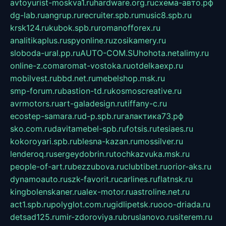
avtoyurist-moskva1.ru
hardware.org.ru
схема-авто.рф
dg-lab.ru
angrup.ru
recruiter.spb.ru
music8.spb.ru
krsk124.ru
kubok.spb.ru
romanofforex.ru
analitikaplus.ru
spyonline.ru
zosikamery.ru
sloboda-ural.pp.ru
AUTO-COM.SU
hohota.net
alimy.ru
online-z.com
aromat-vostoka.ru
otdelkaexp.ru
mobilvest.ru
bbd.net.ru
mebelshop.msk.ru
smp-forum.ru
bastion-td.ru
kosmoscreative.ru
avrmotors.ru
art-galadesign.ru
tiffany-c.ru
ecostep-samara.ru
d-p.spb.ru
галактика73.рф
sko.com.ru
davitamebel-spb.ru
fotsis.ru
tesiaes.ru
kokoroyari.spb.ru
blesna-kazan.ru
mossilver.ru
lenderoq.ru
sergeydobrin.ru
tochkazvuka.msk.ru
people-of-art.ru
bezzubova.ru
clubtibet.ru
orior-aks.ru
dynamoauto.ru
szk-favorit.ru
carlines.ru
flatnsk.ru
kingbolenskaner.ru
alex-motor.ru
astroline.net.ru
act1.spb.ru
polyglot.com.ru
gidlipetsk.ru
ooo-driada.ru
detsad125.ru
mir-zdoroviya.ru
bruslanovo.ru
siterem.ru