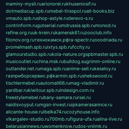
maminy-mysli.ru
arionorel.ru
khuseniosif.ru
dotmediacup.spb.ru
mebel-tiraspol.ru
all-books.biz
vmauto.spb.ru
shop-astyle.ru
derevo-s.ru
contrinform.ru
gutserial.ru
mdrussia.spb.ru
monod.ru
refine.org.ru
uk-krein.ru
kamensk61.ru
zooclub.info
filonov.org.ru
технокамск.рф
ra-spectr.ru
ooodriada.ru
promelmash.spb.ru
ixtys.spb.ru
fccity.ru
glamourstudio.spb.ru
kola-nature.org
spbmaster.spb.ru
musicoutlet.ru
china.msk.ru
bulldog.su
grimm-online.ru
outlander.net.ru
maga.spb.ru
anime-sell.ru
keseloy.ru
газприборсервис.рф
karmin.spb.ru
shekswood.ru
tischlermebel.ru
automall66.ru
mag-vladimir.ru
yardbar.ru
kiwitour.spb.ru
indesign.com.ru
freestylemebel.ru
bany-samara.ru
rsei.ru
naidisvoyput.ru
mgsn-invest.ru
ipkamerasannce.ru
alicante-house.ru
ibelka74.ru
cozyhouse.info
vlkargalev-studio.ru
700mb.ru
figura-ufa.ru
alina-live.ru
belarusiannews.ru
womenknow.ru
dos-vniimk.ru