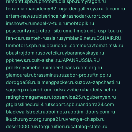
remontt.spb.ru
photostudia.spb.ru
myragon.ru
terramia.ru
academy62.ru
gardengallereya.ru
rti.com.ru
artem-news.ru
biserinca.ru
krasnodarkurort.com
imshowtv.ru
mebel-v-tule.ru
mobtopik.ru
pcsecurity.net.ru
tool-sib.ru
multimetrunit.ru
sp-tour.ru
fan-cs.ru
santeh-russia.ru
symbian9.net.ru
DSHAIR.RU
tmmotors.spb.ru
xjocuricopii.com
musavtomat.msk.ru
obustrojdom.ru
sovetcik.ru
ybaranovskaya.ru
ppknews.ru
cult-alshei.ru
JAPANRUSSIA.RU
proekciyamebel.ru
imper-finans.ru
rim.org.ru
glamourai.ru
brassminus.ru
zabor-pro.ru
ftn.pp.ru
dorogoe58.ru
laimengpacker.ru
kuzova-zapchasti.ru
sageerp.ru
taxodrom.ru
dsrazvitie.ru
hardcity.net.ru
ratinghomegames.ru
topservice25.ru
gubernyan.ru
gtglasslined.ru
ii4.ru
tssport.spb.ru
andorra24.com
blackwallstreet.ru
oboimos.ru
optim-doors.com.ru
ikuch.ru
nycr.org.ru
npa21.ru
vremya-ch.spb.ru
desert000.ru
ivtorgi.ru
ifiori.ru
catalog-statei.ru