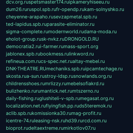
dcv.org.ru
spetsmaster174.ru
ipkameryhiseeu.ru
dum26.ru
ruspol.spb.ru
fr-opendp.ru
kam-solnyshko.ru
cheyenne-arapaho.ru
sevzapmetal.spb.ru
ted-lapidus.spb.ru
parasite-eliminator.ru
sigma-complete.ru
modernworld.ru
dama-moda.ru
eholot-group.ru
sk-nvkz.ru
DRONGOLD.RU
democratia2.ru
i-farmer.ru
mass-sport.org
jablonex.spb.ru
bookmess.ru
linkword.ru
refineua.com.ru
cs-spec.net.ru
altay-mebel.ru
DNK-THEATRE.RU
mechaniks.spb.ru
ipcamtechage.ru
skosta.ru
a-sun.ru
stroy-ldsp.ru
snowlands.org.ru
childrensshoes.ru
mrlizzy.ru
mebelsofiakrd.ru
bulizhenko.ru
rumantick.net.ru
mtszerno.ru
daily-fishing.ru
glushiteli-v-spb.ru
megasat.org.ru
localization.net.ru
flyingfish.pp.ru
ds5teremok.ru
aclib.spb.ru
komissionka30.ru
mag-profit.ru
icentre-74.ru
leasing-nsk.ru
hd39.ru
rcd.com.ru
bioprot.ru
deltaextreme.ru
mirkotlov07.ru