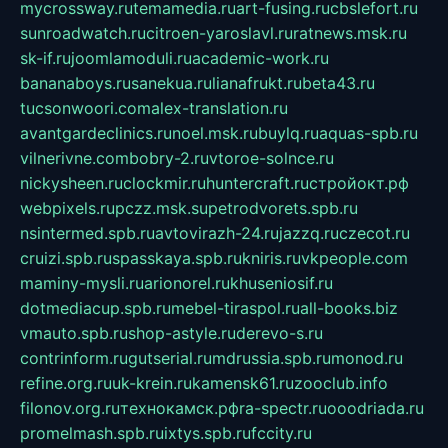
mycrossway.ru
temamedia.ru
art-fusing.ru
cbslefort.ru
sunroadwatch.ru
citroen-yaroslavl.ru
ratnews.msk.ru
sk-if.ru
joomlamoduli.ru
academic-work.ru
bananaboys.ru
sanekua.ru
lianafrukt.ru
beta43.ru
tucsonwoori.com
alex-translation.ru
avantgardeclinics.ru
noel.msk.ru
buylq.ru
aquas-spb.ru
vilnerivne.com
bobry-2.ru
vtoroe-solnce.ru
nickysheen.ru
clockmir.ru
huntercraft.ru
стройокт.рф
webpixels.ru
pczz.msk.su
petrodvorets.spb.ru
nsintermed.spb.ru
avtovirazh-24.ru
jazzq.ru
czecot.ru
cruizi.spb.ru
spasskaya.spb.ru
kniris.ru
vkpeople.com
maminy-mysli.ru
arionorel.ru
khuseniosif.ru
dotmediacup.spb.ru
mebel-tiraspol.ru
all-books.biz
vmauto.spb.ru
shop-astyle.ru
derevo-s.ru
contrinform.ru
gutserial.ru
mdrussia.spb.ru
monod.ru
refine.org.ru
uk-krein.ru
kamensk61.ru
zooclub.info
filonov.org.ru
технокамск.рф
ra-spectr.ru
ooodriada.ru
promelmash.spb.ru
ixtys.spb.ru
fccity.ru