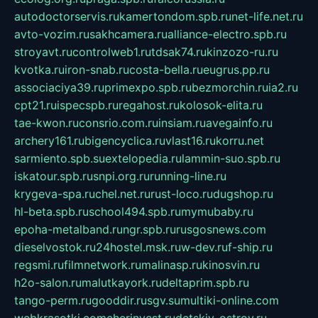
autodoctorservis.ru
kamertondom.spb.ru
net-life.net.ru
avto-vozim.ru
sakhcamera.ru
alliance-electro.spb.ru
stroyavt.ru
controlweb1.ru
tdsak74.ru
kinzozo-ru.ru
kvotka.ru
iron-snab.ru
costa-bella.ru
eugrus.pp.ru
associaciya39.ru
primexpo.spb.ru
bezmorchin.ru
ia2.ru
cpt21.ru
ispecspb.ru
regahost.ru
kolosok-elita.ru
tae-kwon.ru
consrio.com.ru
insiam.ru
avegainfo.ru
archery161.ru
bigencyclica.ru
vlast16.ru
korru.net
sarmiento.spb.su
extelopedia.ru
lammin-suo.spb.ru
iskatour.spb.ru
snpi.org.ru
running-line.ru
krygeva-spa.ru
chel.net.ru
rust-loco.ru
dugshop.ru
hl-beta.spb.ru
school494.spb.ru
mymubaby.ru
epoha-metalband.ru
ngr.spb.ru
rusgosnews.com
dieselvostok.ru
24hostel.msk.ru
w-dev.ru
f-ship.ru
regsmi.ru
filmnetwork.ru
malinasp.ru
kinosvin.ru
h2o-salon.ru
malutkayork.ru
deltaprim.spb.ru
tango-perm.ru
gooddir.ru
sgv.su
multiki-online.com
webkrasotki.com
cherinvest.ru
detskiy-ostrov.ru