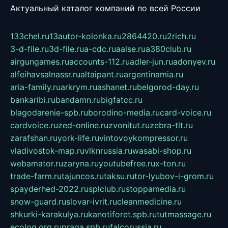
Актуальный каталог компаний по всей России
133chel.ru
13autor-kolonka.ru
2864420.ru
2rich.ru
3-d-file.ru
3d-file.ru
a-cdc.ru
aalse.ru
a380club.ru
airgungames.ru
accounts-112.ru
adler-jun.ru
adonyev.ru
alfeihavsalnassr.ru
altaipant.ru
argentinamia.ru
aria-family.ru
arkrym.ru
ashanet.ru
belgorod-day.ru
bankaribi.ru
bandamn.ru
bigfatcc.ru
blagodarenie-spb.ru
borodino-media.ru
card-voice.ru
cardvoice.ru
zed-online.ru
zvonitut.ru
zebra-tlt.ru
zarafshan.ru
york-life.ru
vintovoykompressor.ru
vladivostok-map.ru
vlknrussia.ru
wasabi-shop.ru
webamator.ru
zaryna.ru
youtubefree.ru
x-ton.ru
trade-farm.ru
tajuncos.ru
taksu.ru
tor-lyubov-i-grom.ru
spayderhed-2022.ru
splclub.ru
stoppamedia.ru
snow-guard.ru
slovar-ivrit.ru
cleanmedicine.ru
shkurki-karakulya.ru
kanotiforet.spb.ru
tutmassage.ru
ecolog.org.ru
praga.spb.ru
falcorussia.ru