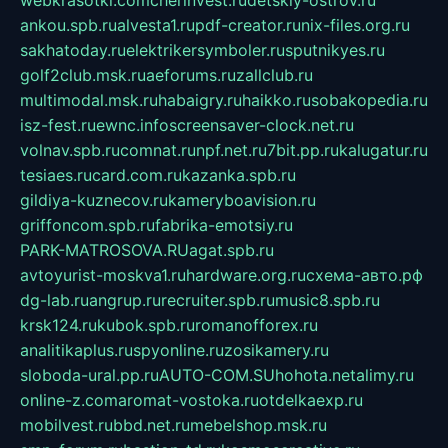
ankou.spb.ru
alvesta1.ru
pdf-creator.ru
nix-files.org.ru
sakhatoday.ru
elektrikersymboler.ru
sputnikyes.ru
golf2club.msk.ru
aeforums.ru
zallclub.ru
multimodal.msk.ru
habaigry.ru
haikko.ru
sobakopedia.ru
isz-fest.ru
ewnc.info
screensaver-clock.net.ru
volnav.spb.ru
comnat.ru
npf.net.ru
7bit.pp.ru
kalugatur.ru
tesiaes.ru
card.com.ru
kazanka.spb.ru
gildiya-kuznecov.ru
kameryboavision.ru
griffoncom.spb.ru
fabrika-emotsiy.ru
PARK-MATROSOVA.RU
agat.spb.ru
avtoyurist-moskva1.ru
hardware.org.ru
схема-авто.рф
dg-lab.ru
angrup.ru
recruiter.spb.ru
music8.spb.ru
krsk124.ru
kubok.spb.ru
romanofforex.ru
analitikaplus.ru
spyonline.ru
zosikamery.ru
sloboda-ural.pp.ru
AUTO-COM.SU
hohota.net
alimy.ru
online-z.com
aromat-vostoka.ru
otdelkaexp.ru
mobilvest.ru
bbd.net.ru
mebelshop.msk.ru