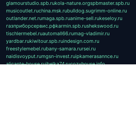
glamourstudio.spb.ru
kola-nature.org
spbmaster.spb.ru
musicoutlet.ru
china.msk.ru
bulldog.su
grimm-online.ru
outlander.net.ru
maga.spb.ru
anime-sell.ru
keseloy.ru
газприборсервис.рф
karmin.spb.ru
shekswood.ru
tischlermebel.ru
automall66.ru
mag-vladimir.ru
yardbar.ru
kiwitour.spb.ru
indesign.com.ru
freestylemebel.ru
bany-samara.ru
rsei.ru
naidisvoyput.ru
mgsn-invest.ru
ipkamerasannce.ru
alicante-house.ru
ibelka74.ru
cozyhouse.info
vlkargalev-studio.ru
700mb.ru
figura-ufa.ru
alina-live.ru
belarusiannews.ru
womenknow.ru
dos-vniimk.ru
sega.net.ru
dv.net.ru
phenomenonsofhistory.com
telesputnik.net.ru
wall.pp.ru
pylesosroidmi.ru
gtc-clan.ru
cligs.ru
bibikazap.ru
popova.org.ru
netwhistler.spb.ru
bellvil.ru
bonzon.ru
iss-vladik.ru
defiparis.net.ru
las-gryzas.ru
amku.ru
electednews.spb.ru
feather.org.ru
spar72.ru
tankiigri.ru
dominus.com.ru
ibtree.ru
sanykool.pp.ru
unixlib.org.ru