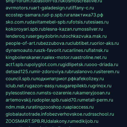
smp-forum.ru
bastion-td.ru
kosmoscreative.ru
avrmotors.ru
art-galadesign.ru
tiffany-c.ru
ecostep-samara.ru
d-p.spb.ru
галактика73.рф
sko.com.ru
davitamebel-spb.ru
fotsis.ru
tesiaes.ru
kokoroyari.spb.ru
blesna-kazan.ru
mossilver.ru
lenderoq.ru
sergeydobrin.ru
tochkazvuka.msk.ru
people-of-art.ru
bezzubova.ru
clubtibet.ru
orior-aks.ru
dynamoauto.ru
szk-favorit.ru
carlines.ru
flatnsk.ru
kingbolenskaner.ru
alex-motor.ru
astroline.net.ru
act1.spb.ru
polyglot.com.ru
gidlipetsk.ru
ooo-driada.ru
detsad125.ru
mir-zdoroviya.ru
bruslanovo.ru
siterem.ru
council.spb.ru
лодкипатриот.рф
kafekolizey.ru
iclub.net.ru
gazon-easy.ru
sugarepilekb.ru
grinox.ru
pylesostineco.ru
msts-ozarenie.ru
kameryjooan.ru
artemovskij.ru
dopler.spb.ru
aid70.ru
metall-perm.ru
ndm.msk.ru
ratingzooshop.ru
apiaccess.ru
globalautotrade.info
bezverhovskoe.ru
drsschool.ru
ZOOSMART.SPB.RU
dalakony.ru
medikijob.ru