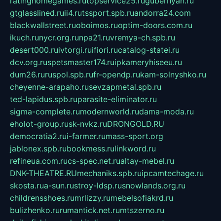
ratinghomegames.ru
topservice25.ru
gubernyan.ru
gtglasslined.ru
ii4.ru
tssport.spb.ru
andorra24.com
blackwallstreet.ru
oboimos.ru
optim-doors.com.ru
ikuch.ru
nycr.org.ru
npa21.ru
vremya-ch.spb.ru
desert000.ru
ivtorgi.ru
ifiori.ru
catalog-statei.ru
dcv.org.ru
spetsmaster174.ru
ipkameryhiseeu.ru
dum26.ru
ruspol.spb.ru
fr-opendp.ru
kam-solnyshko.ru
cheyenne-arapaho.ru
sevzapmetal.spb.ru
ted-lapidus.spb.ru
parasite-eliminator.ru
sigma-complete.ru
modernworld.ru
dama-moda.ru
eholot-group.ru
sk-nvkz.ru
DRONGOLD.RU
democratia2.ru
i-farmer.ru
mass-sport.org
jablonex.spb.ru
bookmess.ru
linkword.ru
refineua.com.ru
cs-spec.net.ru
altay-mebel.ru
DNK-THEATRE.RU
mechaniks.spb.ru
ipcamtechage.ru
skosta.ru
a-sun.ru
stroy-ldsp.ru
snowlands.org.ru
childrensshoes.ru
mrlizzy.ru
mebelsofiakrd.ru
bulizhenko.ru
rumantick.net.ru
mtszerno.ru