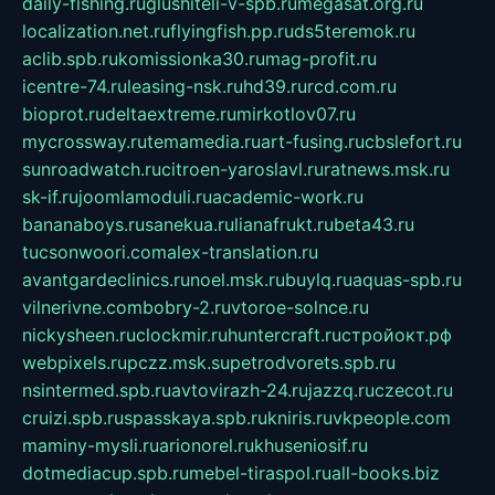
daily-fishing.ru
glushiteli-v-spb.ru
megasat.org.ru
localization.net.ru
flyingfish.pp.ru
ds5teremok.ru
aclib.spb.ru
komissionka30.ru
mag-profit.ru
icentre-74.ru
leasing-nsk.ru
hd39.ru
rcd.com.ru
bioprot.ru
deltaextreme.ru
mirkotlov07.ru
mycrossway.ru
temamedia.ru
art-fusing.ru
cbslefort.ru
sunroadwatch.ru
citroen-yaroslavl.ru
ratnews.msk.ru
sk-if.ru
joomlamoduli.ru
academic-work.ru
bananaboys.ru
sanekua.ru
lianafrukt.ru
beta43.ru
tucsonwoori.com
alex-translation.ru
avantgardeclinics.ru
noel.msk.ru
buylq.ru
aquas-spb.ru
vilnerivne.com
bobry-2.ru
vtoroe-solnce.ru
nickysheen.ru
clockmir.ru
huntercraft.ru
стройокт.рф
webpixels.ru
pczz.msk.su
petrodvorets.spb.ru
nsintermed.spb.ru
avtovirazh-24.ru
jazzq.ru
czecot.ru
cruizi.spb.ru
spasskaya.spb.ru
kniris.ru
vkpeople.com
maminy-mysli.ru
arionorel.ru
khuseniosif.ru
dotmediacup.spb.ru
mebel-tiraspol.ru
all-books.biz