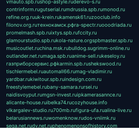
vmauto.spb.ru
shop-astyle.ru
derevo-s.ru
contrinform.ru
gutserial.ru
mdrussia.spb.ru
monod.ru
refine.org.ru
uk-krein.ru
kamensk61.ru
zooclub.info
filonov.org.ru
технокамск.рф
ra-spectr.ru
ooodriada.ru
promelmash.spb.ru
ixtys.spb.ru
fccity.ru
glamourstudio.spb.ru
kola-nature.org
spbmaster.spb.ru
musicoutlet.ru
china.msk.ru
bulldog.su
grimm-online.ru
outlander.net.ru
maga.spb.ru
anime-sell.ru
keseloy.ru
газприборсервис.рф
karmin.spb.ru
shekswood.ru
tischlermebel.ru
automall66.ru
mag-vladimir.ru
yardbar.ru
kiwitour.spb.ru
indesign.com.ru
freestylemebel.ru
bany-samara.ru
rsei.ru
naidisvoyput.ru
mgsn-invest.ru
ipkamerasannce.ru
alicante-house.ru
ibelka74.ru
cozyhouse.info
vlkargalev-studio.ru
700mb.ru
figura-ufa.ru
alina-live.ru
belarusiannews.ru
womenknow.ru
dos-vniimk.ru
sega.net.ru
dv.net.ru
phenomenonsofhistory.com
telesputnik.net.ru
wall.pp.ru
pylesosroidmi.ru