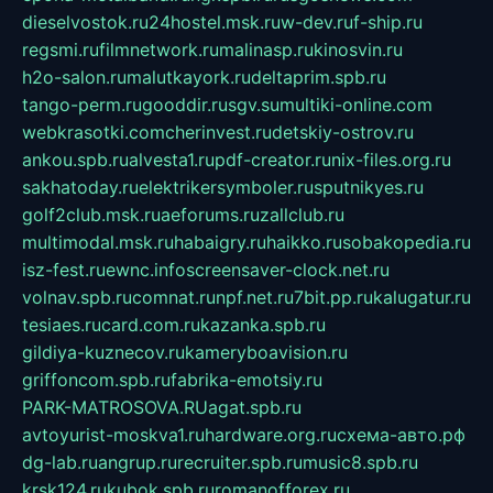
dieselvostok.ru
24hostel.msk.ru
w-dev.ru
f-ship.ru
regsmi.ru
filmnetwork.ru
malinasp.ru
kinosvin.ru
h2o-salon.ru
malutkayork.ru
deltaprim.spb.ru
tango-perm.ru
gooddir.ru
sgv.su
multiki-online.com
webkrasotki.com
cherinvest.ru
detskiy-ostrov.ru
ankou.spb.ru
alvesta1.ru
pdf-creator.ru
nix-files.org.ru
sakhatoday.ru
elektrikersymboler.ru
sputnikyes.ru
golf2club.msk.ru
aeforums.ru
zallclub.ru
multimodal.msk.ru
habaigry.ru
haikko.ru
sobakopedia.ru
isz-fest.ru
ewnc.info
screensaver-clock.net.ru
volnav.spb.ru
comnat.ru
npf.net.ru
7bit.pp.ru
kalugatur.ru
tesiaes.ru
card.com.ru
kazanka.spb.ru
gildiya-kuznecov.ru
kameryboavision.ru
griffoncom.spb.ru
fabrika-emotsiy.ru
PARK-MATROSOVA.RU
agat.spb.ru
avtoyurist-moskva1.ru
hardware.org.ru
схема-авто.рф
dg-lab.ru
angrup.ru
recruiter.spb.ru
music8.spb.ru
krsk124.ru
kubok.spb.ru
romanofforex.ru