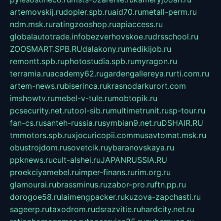
artemovskij.ru
dopler.spb.ru
aid70.ru
metall-perm.ru
ndm.msk.ru
ratingzooshop.ru
apiaccess.ru
globalautotrade.info
bezverhovskoe.ru
drsschool.ru
ZOOSMART.SPB.RU
dalakony.ru
medikijob.ru
remontt.spb.ru
photostudia.spb.ru
myragon.ru
terramia.ru
academy62.ru
gardengallereya.ru
rti.com.ru
artem-news.ru
biserinca.ru
krasnodarkurort.com
imshowtv.ru
mebel-v-tule.ru
mobtopik.ru
pcsecurity.net.ru
tool-sib.ru
multimetrunit.ru
sp-tour.ru
fan-cs.ru
santeh-russia.ru
symbian9.net.ru
DSHAIR.RU
tmmotors.spb.ru
xjocuricopii.com
musavtomat.msk.ru
obustrojdom.ru
sovetcik.ru
ybaranovskaya.ru
ppknews.ru
cult-alshei.ru
JAPANRUSSIA.RU
proekciyamebel.ru
imper-finans.ru
rim.org.ru
glamourai.ru
brassminus.ru
zabor-pro.ru
ftn.pp.ru
dorogoe58.ru
laimengpacker.ru
kuzova-zapchasti.ru
sageerp.ru
taxodrom.ru
dsrazvitie.ru
hardcity.net.ru