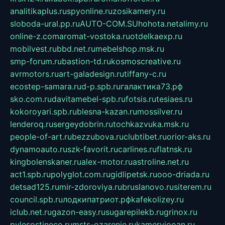
analitikaplus.ru
spyonline.ru
zosikamery.ru
sloboda-ural.pp.ru
AUTO-COM.SU
hohota.net
alimy.ru
online-z.com
aromat-vostoka.ru
otdelkaexp.ru
mobilvest.ru
bbd.net.ru
mebelshop.msk.ru
smp-forum.ru
bastion-td.ru
kosmoscreative.ru
avrmotors.ru
art-galadesign.ru
tiffany-c.ru
ecostep-samara.ru
d-p.spb.ru
галактика73.рф
sko.com.ru
davitamebel-spb.ru
fotsis.ru
tesiaes.ru
kokoroyari.spb.ru
blesna-kazan.ru
mossilver.ru
lenderoq.ru
sergeydobrin.ru
tochkazvuka.msk.ru
people-of-art.ru
bezzubova.ru
clubtibet.ru
orior-aks.ru
dynamoauto.ru
szk-favorit.ru
carlines.ru
flatnsk.ru
kingbolenskaner.ru
alex-motor.ru
astroline.net.ru
act1.spb.ru
polyglot.com.ru
gidlipetsk.ru
ooo-driada.ru
detsad125.ru
mir-zdoroviya.ru
bruslanovo.ru
siterem.ru
council.spb.ru
лодкипатриот.рф
kafekolizey.ru
iclub.net.ru
gazon-easy.ru
sugarepilekb.ru
grinox.ru
pylesostineco.ru
msts-ozarenie.ru
kameryjooan.ru