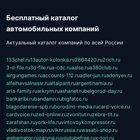
Бесплатный каталог
автомобильных компаний
Актуальный каталог компаний по всей России
133chel.ru
13autor-kolonka.ru
2864420.ru
2rich.ru
3-d-file.ru
3d-file.ru
a-cdc.ru
aalse.ru
a380club.ru
airgungames.ru
accounts-112.ru
adler-jun.ru
adonyev.ru
alfeihavsalnassr.ru
altaipant.ru
argentinamia.ru
aria-family.ru
arkrym.ru
ashanet.ru
belgorod-day.ru
bankaribi.ru
bandamn.ru
bigfatcc.ru
blagodarenie-spb.ru
borodino-media.ru
card-voice.ru
cardvoice.ru
zed-online.ru
zvonitut.ru
zebra-tlt.ru
zarafshan.ru
york-life.ru
vintovoykompressor.ru
vladivostok-map.ru
vlknrussia.ru
wasabi-shop.ru
webamator.ru
zaryna.ru
youtubefree.ru
x-ton.ru