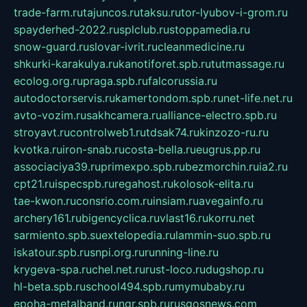
trade-farm.ru
tajuncos.ru
taksu.ru
tor-lyubov-i-grom.ru
spayderhed-2022.ru
splclub.ru
stoppamedia.ru
snow-guard.ru
slovar-ivrit.ru
cleanmedicine.ru
shkurki-karakulya.ru
kanotiforet.spb.ru
tutmassage.ru
ecolog.org.ru
praga.spb.ru
falcorussia.ru
autodoctorservis.ru
kamertondom.spb.ru
net-life.net.ru
avto-vozim.ru
sakhcamera.ru
alliance-electro.spb.ru
stroyavt.ru
controlweb1.ru
tdsak74.ru
kinzozo-ru.ru
kvotka.ru
iron-snab.ru
costa-bella.ru
eugrus.pp.ru
associaciya39.ru
primexpo.spb.ru
bezmorchin.ru
ia2.ru
cpt21.ru
ispecspb.ru
regahost.ru
kolosok-elita.ru
tae-kwon.ru
consrio.com.ru
insiam.ru
avegainfo.ru
archery161.ru
bigencyclica.ru
vlast16.ru
korru.net
sarmiento.spb.su
extelopedia.ru
lammin-suo.spb.ru
iskatour.spb.ru
snpi.org.ru
running-line.ru
krygeva-spa.ru
chel.net.ru
rust-loco.ru
dugshop.ru
hl-beta.spb.ru
school494.spb.ru
mymubaby.ru
epoha-metalband.ru
ngr.spb.ru
rusgosnews.com