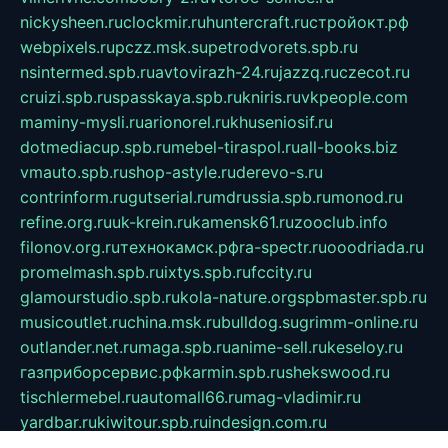
nickysheen.ru
clockmir.ru
huntercraft.ru
стройокт.рф
webpixels.ru
pczz.msk.su
petrodvorets.spb.ru
nsintermed.spb.ru
avtovirazh-24.ru
jazzq.ru
czecot.ru
cruizi.spb.ru
spasskaya.spb.ru
kniris.ru
vkpeople.com
maminy-mysli.ru
arionorel.ru
khuseniosif.ru
dotmediacup.spb.ru
mebel-tiraspol.ru
all-books.biz
vmauto.spb.ru
shop-astyle.ru
derevo-s.ru
contrinform.ru
gutserial.ru
mdrussia.spb.ru
monod.ru
refine.org.ru
uk-krein.ru
kamensk61.ru
zooclub.info
filonov.org.ru
технокамск.рф
ra-spectr.ru
ooodriada.ru
promelmash.spb.ru
ixtys.spb.ru
fccity.ru
glamourstudio.spb.ru
kola-nature.org
spbmaster.spb.ru
musicoutlet.ru
china.msk.ru
bulldog.su
grimm-online.ru
outlander.net.ru
maga.spb.ru
anime-sell.ru
keseloy.ru
газприборсервис.рф
karmin.spb.ru
shekswood.ru
tischlermebel.ru
automall66.ru
mag-vladimir.ru
yardbar.ru
kiwitour.spb.ru
indesign.com.ru
freestylemebel.ru
bany-samara.ru
rsei.ru