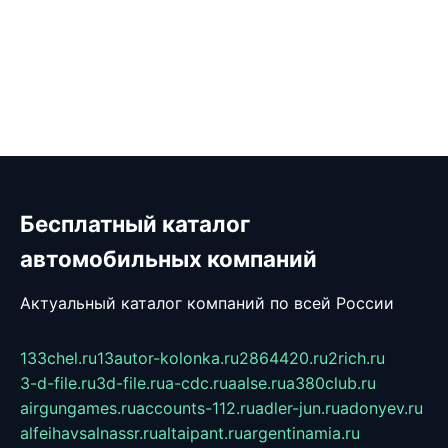
Бесплатный каталог
автомобильных компаний
Актуальный каталог компаний по всей России
133chel.ru
13autor-kolonka.ru
2864420.ru
2rich.ru
3-d-file.ru
3d-file.ru
a-cdc.ru
aalse.ru
a380club.ru
airgungames.ru
accounts-112.ru
adler-jun.ru
adonyev.ru
alfeihavsalnassr.ru
altaipant.ru
argentinamia.ru