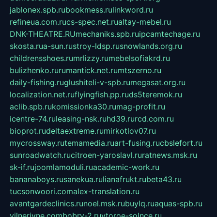
jablonex.spb.ru
bookmess.ru
linkword.ru
refineua.com.ru
cs-spec.net.ru
altay-mebel.ru
DNK-THEATRE.RU
mechaniks.spb.ru
ipcamtechage.ru
skosta.ru
a-sun.ru
stroy-ldsp.ru
snowlands.org.ru
childrensshoes.ru
mrlizzy.ru
mebelsofiakrd.ru
bulizhenko.ru
rumantick.net.ru
mtszerno.ru
daily-fishing.ru
glushiteli-v-spb.ru
megasat.org.ru
localization.net.ru
flyingfish.pp.ru
ds5teremok.ru
aclib.spb.ru
komissionka30.ru
mag-profit.ru
icentre-74.ru
leasing-nsk.ru
hd39.ru
rcd.com.ru
bioprot.ru
deltaextreme.ru
mirkotlov07.ru
mycrossway.ru
temamedia.ru
art-fusing.ru
cbslefort.ru
sunroadwatch.ru
citroen-yaroslavl.ru
ratnews.msk.ru
sk-if.ru
joomlamoduli.ru
academic-work.ru
bananaboys.ru
sanekua.ru
lianafrukt.ru
beta43.ru
tucsonwoori.com
alex-translation.ru
avantgardeclinics.ru
noel.msk.ru
buylq.ru
aquas-spb.ru
vilnerivne.com
bobry-2.ru
vtoroe-solnce.ru