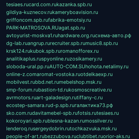
tesiaes.ru
card.com.ru
kazanka.spb.ru
gildiya-kuznecov.ru
kameryboavision.ru
griffoncom.spb.ru
fabrika-emotsiy.ru
PARK-MATROSOVA.RU
agat.spb.ru
avtoyurist-moskva1.ru
hardware.org.ru
схема-авто.рф
dg-lab.ru
angrup.ru
recruiter.spb.ru
music8.spb.ru
krsk124.ru
kubok.spb.ru
romanofforex.ru
analitikaplus.ru
spyonline.ru
zosikamery.ru
sloboda-ural.pp.ru
AUTO-COM.SU
hohota.net
alimy.ru
online-z.com
aromat-vostoka.ru
otdelkaexp.ru
mobilvest.ru
bbd.net.ru
mebelshop.msk.ru
smp-forum.ru
bastion-td.ru
kosmoscreative.ru
avrmotors.ru
art-galadesign.ru
tiffany-c.ru
ecostep-samara.ru
d-p.spb.ru
галактика73.рф
sko.com.ru
davitamebel-spb.ru
fotsis.ru
tesiaes.ru
kokoroyari.spb.ru
blesna-kazan.ru
mossilver.ru
lenderoq.ru
sergeydobrin.ru
tochkazvuka.msk.ru
people-of-art.ru
bezzubova.ru
clubtibet.ru
orior-aks.ru