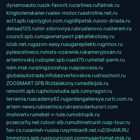
dynamoauto.ru
szk-favorit.ru
carlines.ru
flatnsk.ru
kingbolenskaner.ru
alex-motor.ru
astroline.net.ru
act1.spb.ru
polyglot.com.ru
gidlipetsk.ru
ooo-driada.ru
detsad125.ru
mir-zdoroviya.ru
bruslanovo.ru
siterem.ru
council.spb.ru
лодкипатриот.рф
kafekolizey.ru
iclub.net.ru
gazon-easy.ru
sugarepilekb.ru
grinox.ru
pylesostineco.ru
msts-ozarenie.ru
kameryjooan.ru
artemovskij.ru
dopler.spb.ru
aid70.ru
metall-perm.ru
ndm.msk.ru
ratingzooshop.ru
apiaccess.ru
globalautotrade.info
bezverhovskoe.ru
drsschool.ru
ZOOSMART.SPB.RU
dalakony.ru
medikijob.ru
remontt.spb.ru
photostudia.spb.ru
myragon.ru
terramia.ru
academy62.ru
gardengallereya.ru
rti.com.ru
artem-news.ru
biserinca.ru
krasnodarkurort.com
imshowtv.ru
mebel-v-tule.ru
mobtopik.ru
pcsecurity.net.ru
tool-sib.ru
multimetrunit.ru
sp-tour.ru
fan-cs.ru
santeh-russia.ru
symbian9.net.ru
DSHAIR.RU
tmmotors.spb.ru
xjocuricopii.com
musavtomat.msk.ru