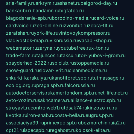
aria-family.ru
arkrym.ru
ashanet.ru
belgorod-day.ru
bankaribi.ru
bandamn.ru
bigfatcc.ru
blagodarenie-spb.ru
borodino-media.ru
card-voice.ru
cardvoice.ru
zed-online.ru
zvonitut.ru
zebra-tlt.ru
zarafshan.ru
york-life.ru
vintovoykompressor.ru
vladivostok-map.ru
vlknrussia.ru
wasabi-shop.ru
webamator.ru
zaryna.ru
youtubefree.ru
x-ton.ru
trade-farm.ru
tajuncos.ru
taksu.ru
tor-lyubov-i-grom.ru
spayderhed-2022.ru
splclub.ru
stoppamedia.ru
snow-guard.ru
slovar-ivrit.ru
cleanmedicine.ru
shkurki-karakulya.ru
kanotiforet.spb.ru
tutmassage.ru
ecolog.org.ru
praga.spb.ru
falcorussia.ru
autodoctorservis.ru
kamertondom.spb.ru
net-life.net.ru
avto-vozim.ru
sakhcamera.ru
alliance-electro.spb.ru
stroyavt.ru
controlweb1.ru
tdsak74.ru
kinzozo-ru.ru
kvotka.ru
iron-snab.ru
costa-bella.ru
eugrus.pp.ru
associaciya39.ru
primexpo.spb.ru
bezmorchin.ru
ia2.ru
cpt21.ru
ispecspb.ru
regahost.ru
kolosok-elita.ru