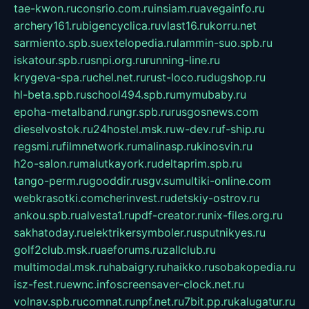
tae-kwon.ru
consrio.com.ru
insiam.ru
avegainfo.ru
archery161.ru
bigencyclica.ru
vlast16.ru
korru.net
sarmiento.spb.su
extelopedia.ru
lammin-suo.spb.ru
iskatour.spb.ru
snpi.org.ru
running-line.ru
krygeva-spa.ru
chel.net.ru
rust-loco.ru
dugshop.ru
hl-beta.spb.ru
school494.spb.ru
mymubaby.ru
epoha-metalband.ru
ngr.spb.ru
rusgosnews.com
dieselvostok.ru
24hostel.msk.ru
w-dev.ru
f-ship.ru
regsmi.ru
filmnetwork.ru
malinasp.ru
kinosvin.ru
h2o-salon.ru
malutkayork.ru
deltaprim.spb.ru
tango-perm.ru
gooddir.ru
sgv.su
multiki-online.com
webkrasotki.com
cherinvest.ru
detskiy-ostrov.ru
ankou.spb.ru
alvesta1.ru
pdf-creator.ru
nix-files.org.ru
sakhatoday.ru
elektrikersymboler.ru
sputnikyes.ru
golf2club.msk.ru
aeforums.ru
zallclub.ru
multimodal.msk.ru
habaigry.ru
haikko.ru
sobakopedia.ru
isz-fest.ru
ewnc.info
screensaver-clock.net.ru
volnav.spb.ru
comnat.ru
npf.net.ru
7bit.pp.ru
kalugatur.ru