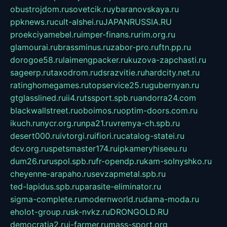
obustrojdom.ru
sovetcik.ru
ybaranovskaya.ru
ppknews.ru
cult-alshei.ru
JAPANRUSSIA.RU
proekciyamebel.ru
imper-finans.ru
rim.org.ru
glamourai.ru
brassminus.ru
zabor-pro.ru
ftn.pp.ru
dorogoe58.ru
laimengpacker.ru
kuzova-zapchasti.ru
sageerp.ru
taxodrom.ru
dsrazvitie.ru
hardcity.net.ru
ratinghomegames.ru
topservice25.ru
gubernyan.ru
gtglasslined.ru
ii4.ru
tssport.spb.ru
andorra24.com
blackwallstreet.ru
oboimos.ru
optim-doors.com.ru
ikuch.ru
nycr.org.ru
npa21.ru
vremya-ch.spb.ru
desert000.ru
ivtorgi.ru
ifiori.ru
catalog-statei.ru
dcv.org.ru
spetsmaster174.ru
ipkameryhiseeu.ru
dum26.ru
ruspol.spb.ru
fr-opendp.ru
kam-solnyshko.ru
cheyenne-arapaho.ru
sevzapmetal.spb.ru
ted-lapidus.spb.ru
parasite-eliminator.ru
sigma-complete.ru
modernworld.ru
dama-moda.ru
eholot-group.ru
sk-nvkz.ru
DRONGOLD.RU
democratia2.ru
i-farmer.ru
mass-sport.org