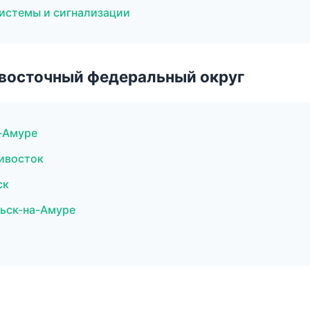
системы и сигнализации
евосточный федеральный округ
а-Амуре
дивосток
ск
льск-на-Амуре