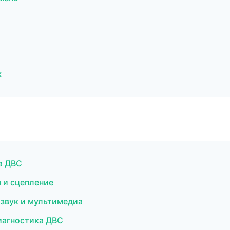
к
а ДВС
 и сцепление
озвук и мультимедиа
диагностика ДВС