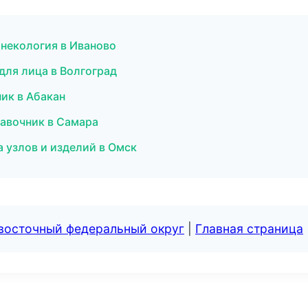
гинекология в Иваново
для лица в Волгоград
ник в Абакан
равочник в Самара
 узлов и изделий в Омск
евосточный федеральный округ
|
Главная страница