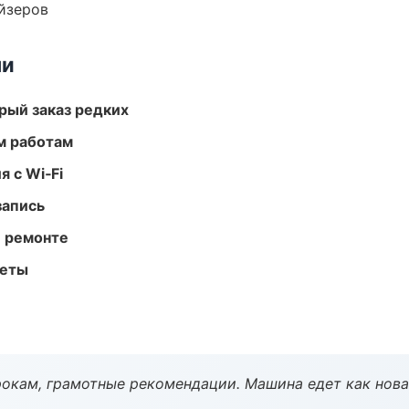
йзеров
ми
рый заказ редких
м работам
 с Wi‑Fi
запись
и ремонте
меты
окам, грамотные рекомендации. Машина едет как нова