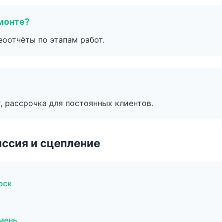
монте?
еоотчёты по этапам работ.
, рассрочка для постоянных клиентов.
ссия и сцепление
рск
мень