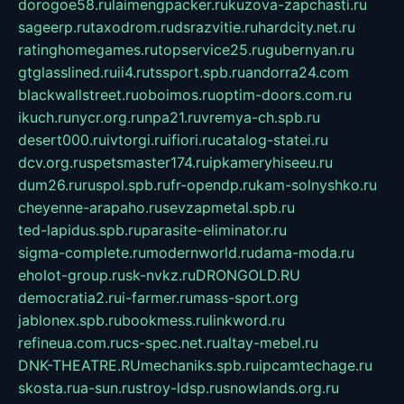
dorogoe58.ru
laimengpacker.ru
kuzova-zapchasti.ru
sageerp.ru
taxodrom.ru
dsrazvitie.ru
hardcity.net.ru
ratinghomegames.ru
topservice25.ru
gubernyan.ru
gtglasslined.ru
ii4.ru
tssport.spb.ru
andorra24.com
blackwallstreet.ru
oboimos.ru
optim-doors.com.ru
ikuch.ru
nycr.org.ru
npa21.ru
vremya-ch.spb.ru
desert000.ru
ivtorgi.ru
ifiori.ru
catalog-statei.ru
dcv.org.ru
spetsmaster174.ru
ipkameryhiseeu.ru
dum26.ru
ruspol.spb.ru
fr-opendp.ru
kam-solnyshko.ru
cheyenne-arapaho.ru
sevzapmetal.spb.ru
ted-lapidus.spb.ru
parasite-eliminator.ru
sigma-complete.ru
modernworld.ru
dama-moda.ru
eholot-group.ru
sk-nvkz.ru
DRONGOLD.RU
democratia2.ru
i-farmer.ru
mass-sport.org
jablonex.spb.ru
bookmess.ru
linkword.ru
refineua.com.ru
cs-spec.net.ru
altay-mebel.ru
DNK-THEATRE.RU
mechaniks.spb.ru
ipcamtechage.ru
skosta.ru
a-sun.ru
stroy-ldsp.ru
snowlands.org.ru