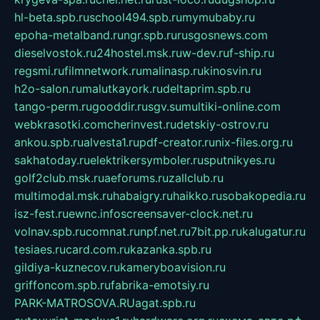
hl-beta.spb.ru
school494.spb.ru
mymubaby.ru
epoha-metalband.ru
ngr.spb.ru
rusgosnews.com
dieselvostok.ru
24hostel.msk.ru
w-dev.ru
f-ship.ru
regsmi.ru
filmnetwork.ru
malinasp.ru
kinosvin.ru
h2o-salon.ru
malutkayork.ru
deltaprim.spb.ru
tango-perm.ru
gooddir.ru
sgv.su
multiki-online.com
webkrasotki.com
cherinvest.ru
detskiy-ostrov.ru
ankou.spb.ru
alvesta1.ru
pdf-creator.ru
nix-files.org.ru
sakhatoday.ru
elektrikersymboler.ru
sputnikyes.ru
golf2club.msk.ru
aeforums.ru
zallclub.ru
multimodal.msk.ru
habaigry.ru
haikko.ru
sobakopedia.ru
isz-fest.ru
ewnc.info
screensaver-clock.net.ru
volnav.spb.ru
comnat.ru
npf.net.ru
7bit.pp.ru
kalugatur.ru
tesiaes.ru
card.com.ru
kazanka.spb.ru
gildiya-kuznecov.ru
kameryboavision.ru
griffoncom.spb.ru
fabrika-emotsiy.ru
PARK-MATROSOVA.RU
agat.spb.ru