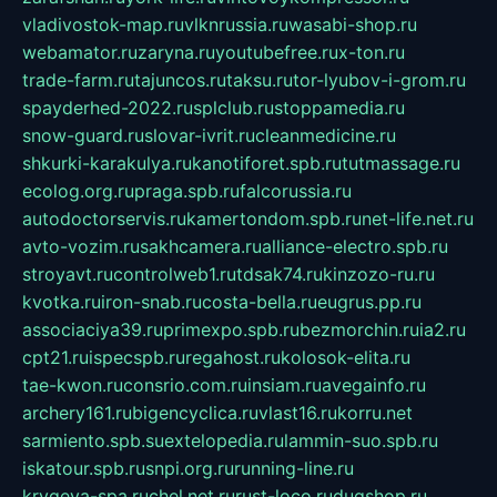
vladivostok-map.ru
vlknrussia.ru
wasabi-shop.ru
webamator.ru
zaryna.ru
youtubefree.ru
x-ton.ru
trade-farm.ru
tajuncos.ru
taksu.ru
tor-lyubov-i-grom.ru
spayderhed-2022.ru
splclub.ru
stoppamedia.ru
snow-guard.ru
slovar-ivrit.ru
cleanmedicine.ru
shkurki-karakulya.ru
kanotiforet.spb.ru
tutmassage.ru
ecolog.org.ru
praga.spb.ru
falcorussia.ru
autodoctorservis.ru
kamertondom.spb.ru
net-life.net.ru
avto-vozim.ru
sakhcamera.ru
alliance-electro.spb.ru
stroyavt.ru
controlweb1.ru
tdsak74.ru
kinzozo-ru.ru
kvotka.ru
iron-snab.ru
costa-bella.ru
eugrus.pp.ru
associaciya39.ru
primexpo.spb.ru
bezmorchin.ru
ia2.ru
cpt21.ru
ispecspb.ru
regahost.ru
kolosok-elita.ru
tae-kwon.ru
consrio.com.ru
insiam.ru
avegainfo.ru
archery161.ru
bigencyclica.ru
vlast16.ru
korru.net
sarmiento.spb.su
extelopedia.ru
lammin-suo.spb.ru
iskatour.spb.ru
snpi.org.ru
running-line.ru
krygeva-spa.ru
chel.net.ru
rust-loco.ru
dugshop.ru