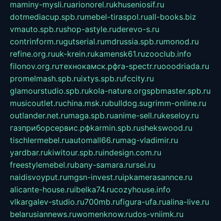
maminy-mysli.ru
arionorel.ru
khuseniosif.ru
dotmediacup.spb.ru
mebel-tiraspol.ru
all-books.biz
vmauto.spb.ru
shop-astyle.ru
derevo-s.ru
contrinform.ru
gutserial.ru
mdrussia.spb.ru
monod.ru
refine.org.ru
uk-krein.ru
kamensk61.ru
zooclub.info
filonov.org.ru
технокамск.рф
ra-spectr.ru
ooodriada.ru
promelmash.spb.ru
ixtys.spb.ru
fccity.ru
glamourstudio.spb.ru
kola-nature.org
spbmaster.spb.ru
musicoutlet.ru
china.msk.ru
bulldog.su
grimm-online.ru
outlander.net.ru
maga.spb.ru
anime-sell.ru
keseloy.ru
газприборсервис.рф
karmin.spb.ru
shekswood.ru
tischlermebel.ru
automall66.ru
mag-vladimir.ru
yardbar.ru
kiwitour.spb.ru
indesign.com.ru
freestylemebel.ru
bany-samara.ru
rsei.ru
naidisvoyput.ru
mgsn-invest.ru
ipkamerasannce.ru
alicante-house.ru
ibelka74.ru
cozyhouse.info
vlkargalev-studio.ru
700mb.ru
figura-ufa.ru
alina-live.ru
belarusiannews.ru
womenknow.ru
dos-vniimk.ru