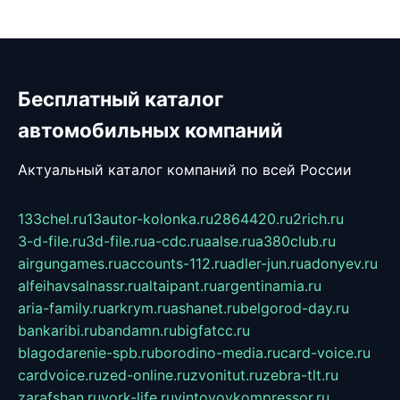
Бесплатный каталог
автомобильных компаний
Актуальный каталог компаний по всей России
133chel.ru
13autor-kolonka.ru
2864420.ru
2rich.ru
3-d-file.ru
3d-file.ru
a-cdc.ru
aalse.ru
a380club.ru
airgungames.ru
accounts-112.ru
adler-jun.ru
adonyev.ru
alfeihavsalnassr.ru
altaipant.ru
argentinamia.ru
aria-family.ru
arkrym.ru
ashanet.ru
belgorod-day.ru
bankaribi.ru
bandamn.ru
bigfatcc.ru
blagodarenie-spb.ru
borodino-media.ru
card-voice.ru
cardvoice.ru
zed-online.ru
zvonitut.ru
zebra-tlt.ru
zarafshan.ru
york-life.ru
vintovoykompressor.ru