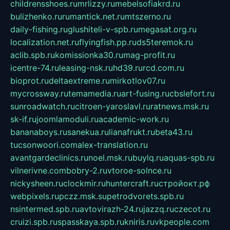
childrensshoes.ru
mrlizzy.ru
mebelsofiakrd.ru
bulizhenko.ru
rumantick.net.ru
mtszerno.ru
daily-fishing.ru
glushiteli-v-spb.ru
megasat.org.ru
localization.net.ru
flyingfish.pp.ru
ds5teremok.ru
aclib.spb.ru
komissionka30.ru
mag-profit.ru
icentre-74.ru
leasing-nsk.ru
hd39.ru
rcd.com.ru
bioprot.ru
deltaextreme.ru
mirkotlov07.ru
mycrossway.ru
temamedia.ru
art-fusing.ru
cbslefort.ru
sunroadwatch.ru
citroen-yaroslavl.ru
ratnews.msk.ru
sk-if.ru
joomlamoduli.ru
academic-work.ru
bananaboys.ru
sanekua.ru
lianafrukt.ru
beta43.ru
tucsonwoori.com
alex-translation.ru
avantgardeclinics.ru
noel.msk.ru
buylq.ru
aquas-spb.ru
vilnerivne.com
bobry-2.ru
vtoroe-solnce.ru
nickysheen.ru
clockmir.ru
huntercraft.ru
стройокт.рф
webpixels.ru
pczz.msk.su
petrodvorets.spb.ru
nsintermed.spb.ru
avtovirazh-24.ru
jazzq.ru
czecot.ru
cruizi.spb.ru
spasskaya.spb.ru
kniris.ru
vkpeople.com