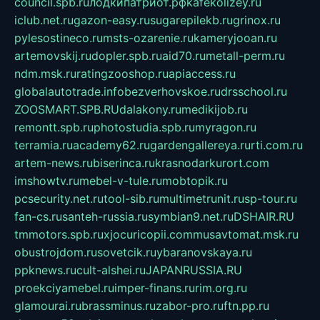
council.spb.ru
лодкипатриот.рф
kafekolizey.ru
iclub.net.ru
gazon-easy.ru
sugarepilekb.ru
grinox.ru
pylesostineco.ru
msts-ozarenie.ru
kameryjooan.ru
artemovskij.ru
dopler.spb.ru
aid70.ru
metall-perm.ru
ndm.msk.ru
ratingzooshop.ru
apiaccess.ru
globalautotrade.info
bezverhovskoe.ru
drsschool.ru
ZOOSMART.SPB.RU
dalakony.ru
medikijob.ru
remontt.spb.ru
photostudia.spb.ru
myragon.ru
terramia.ru
academy62.ru
gardengallereya.ru
rti.com.ru
artem-news.ru
biserinca.ru
krasnodarkurort.com
imshowtv.ru
mebel-v-tule.ru
mobtopik.ru
pcsecurity.net.ru
tool-sib.ru
multimetrunit.ru
sp-tour.ru
fan-cs.ru
santeh-russia.ru
symbian9.net.ru
DSHAIR.RU
tmmotors.spb.ru
xjocuricopii.com
musavtomat.msk.ru
obustrojdom.ru
sovetcik.ru
ybaranovskaya.ru
ppknews.ru
cult-alshei.ru
JAPANRUSSIA.RU
proekciyamebel.ru
imper-finans.ru
rim.org.ru
glamourai.ru
brassminus.ru
zabor-pro.ru
ftn.pp.ru