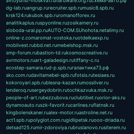
avtoyurist-moskva1.ru
hardware.org.ru
схема-авто.рф
dg-lab.ru
angrup.ru
recruiter.spb.ru
music8.spb.ru
krsk124.ru
kubok.spb.ru
romanofforex.ru
analitikaplus.ru
spyonline.ru
zosikamery.ru
sloboda-ural.pp.ru
AUTO-COM.SU
hohota.net
alimy.ru
online-z.com
aromat-vostoka.ru
otdelkaexp.ru
mobilvest.ru
bbd.net.ru
mebelshop.msk.ru
smp-forum.ru
bastion-td.ru
kosmoscreative.ru
avrmotors.ru
art-galadesign.ru
tiffany-c.ru
ecostep-samara.ru
d-p.spb.ru
галактика73.рф
sko.com.ru
davitamebel-spb.ru
fotsis.ru
tesiaes.ru
kokoroyari.spb.ru
blesna-kazan.ru
mossilver.ru
lenderoq.ru
sergeydobrin.ru
tochkazvuka.msk.ru
people-of-art.ru
bezzubova.ru
clubtibet.ru
orior-aks.ru
dynamoauto.ru
szk-favorit.ru
carlines.ru
flatnsk.ru
kingbolenskaner.ru
alex-motor.ru
astroline.net.ru
act1.spb.ru
polyglot.com.ru
gidlipetsk.ru
ooo-driada.ru
detsad125.ru
mir-zdoroviya.ru
bruslanovo.ru
siterem.ru