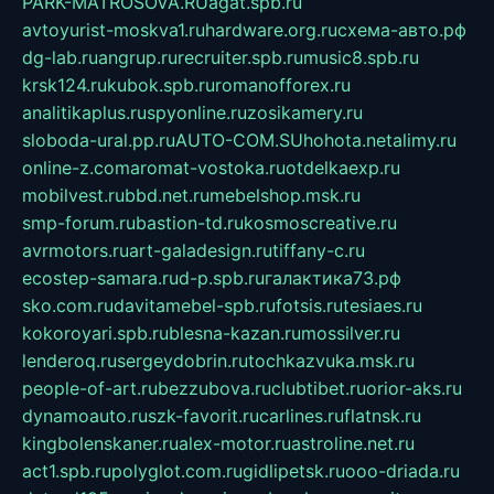
PARK-MATROSOVA.RU
agat.spb.ru
avtoyurist-moskva1.ru
hardware.org.ru
схема-авто.рф
dg-lab.ru
angrup.ru
recruiter.spb.ru
music8.spb.ru
krsk124.ru
kubok.spb.ru
romanofforex.ru
analitikaplus.ru
spyonline.ru
zosikamery.ru
sloboda-ural.pp.ru
AUTO-COM.SU
hohota.net
alimy.ru
online-z.com
aromat-vostoka.ru
otdelkaexp.ru
mobilvest.ru
bbd.net.ru
mebelshop.msk.ru
smp-forum.ru
bastion-td.ru
kosmoscreative.ru
avrmotors.ru
art-galadesign.ru
tiffany-c.ru
ecostep-samara.ru
d-p.spb.ru
галактика73.рф
sko.com.ru
davitamebel-spb.ru
fotsis.ru
tesiaes.ru
kokoroyari.spb.ru
blesna-kazan.ru
mossilver.ru
lenderoq.ru
sergeydobrin.ru
tochkazvuka.msk.ru
people-of-art.ru
bezzubova.ru
clubtibet.ru
orior-aks.ru
dynamoauto.ru
szk-favorit.ru
carlines.ru
flatnsk.ru
kingbolenskaner.ru
alex-motor.ru
astroline.net.ru
act1.spb.ru
polyglot.com.ru
gidlipetsk.ru
ooo-driada.ru