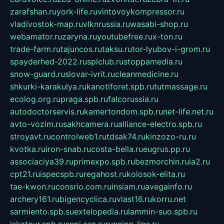
zarafshan.ru
york-life.ru
vintovoykompressor.ru
vladivostok-map.ru
vlknrussia.ru
wasabi-shop.ru
webamator.ru
zaryna.ru
youtubefree.ru
x-ton.ru
trade-farm.ru
tajuncos.ru
taksu.ru
tor-lyubov-i-grom.ru
spayderhed-2022.ru
splclub.ru
stoppamedia.ru
snow-guard.ru
slovar-ivrit.ru
cleanmedicine.ru
shkurki-karakulya.ru
kanotiforet.spb.ru
tutmassage.ru
ecolog.org.ru
praga.spb.ru
falcorussia.ru
autodoctorservis.ru
kamertondom.spb.ru
net-life.net.ru
avto-vozim.ru
sakhcamera.ru
alliance-electro.spb.ru
stroyavt.ru
controlweb1.ru
tdsak74.ru
kinzozo-ru.ru
kvotka.ru
iron-snab.ru
costa-bella.ru
eugrus.pp.ru
associaciya39.ru
primexpo.spb.ru
bezmorchin.ru
ia2.ru
cpt21.ru
ispecspb.ru
regahost.ru
kolosok-elita.ru
tae-kwon.ru
consrio.com.ru
insiam.ru
avegainfo.ru
archery161.ru
bigencyclica.ru
vlast16.ru
korru.net
sarmiento.spb.su
extelopedia.ru
lammin-suo.spb.ru