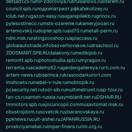
detsad125.ru
mir-zdoroviya.ru
bruslanovo.ru
siterem.ru
council.spb.ru
лодкипатриот.рф
kafekolizey.ru
iclub.net.ru
gazon-easy.ru
sugarepilekb.ru
grinox.ru
pylesostineco.ru
msts-ozarenie.ru
kameryjooan.ru
artemovskij.ru
dopler.spb.ru
aid70.ru
metall-perm.ru
ndm.msk.ru
ratingzooshop.ru
apiaccess.ru
globalautotrade.info
bezverhovskoe.ru
drsschool.ru
ZOOSMART.SPB.RU
dalakony.ru
medikijob.ru
remontt.spb.ru
photostudia.spb.ru
myragon.ru
terramia.ru
academy62.ru
gardengallereya.ru
rti.com.ru
artem-news.ru
biserinca.ru
krasnodarkurort.com
imshowtv.ru
mebel-v-tule.ru
mobtopik.ru
pcsecurity.net.ru
tool-sib.ru
multimetrunit.ru
sp-tour.ru
fan-cs.ru
santeh-russia.ru
symbian9.net.ru
DSHAIR.RU
tmmotors.spb.ru
xjocuricopii.com
musavtomat.msk.ru
obustrojdom.ru
sovetcik.ru
ybaranovskaya.ru
ppknews.ru
cult-alshei.ru
JAPANRUSSIA.RU
proekciyamebel.ru
imper-finans.ru
rim.org.ru