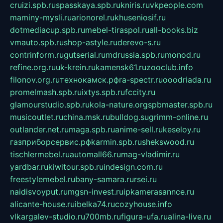
cruizi.spb.ru
spasskaya.spb.ru
kniris.ru
vkpeople.com
maminy-mysli.ru
arionorel.ru
khuseniosif.ru
dotmediacup.spb.ru
mebel-tiraspol.ru
all-books.biz
vmauto.spb.ru
shop-astyle.ru
derevo-s.ru
contrinform.ru
gutserial.ru
mdrussia.spb.ru
monod.ru
refine.org.ru
uk-krein.ru
kamensk61.ru
zooclub.info
filonov.org.ru
технокамск.рф
ra-spectr.ru
ooodriada.ru
promelmash.spb.ru
ixtys.spb.ru
fccity.ru
glamourstudio.spb.ru
kola-nature.org
spbmaster.spb.ru
musicoutlet.ru
china.msk.ru
bulldog.su
grimm-online.ru
outlander.net.ru
maga.spb.ru
anime-sell.ru
keseloy.ru
газприборсервис.рф
karmin.spb.ru
shekswood.ru
tischlermebel.ru
automall66.ru
mag-vladimir.ru
yardbar.ru
kiwitour.spb.ru
indesign.com.ru
freestylemebel.ru
bany-samara.ru
rsei.ru
naidisvoyput.ru
mgsn-invest.ru
ipkamerasannce.ru
alicante-house.ru
ibelka74.ru
cozyhouse.info
vlkargalev-studio.ru
700mb.ru
figura-ufa.ru
alina-live.ru