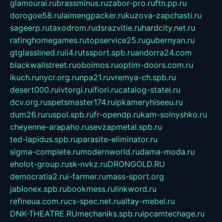
glamourai.ru
brassminus.ru
zabor-pro.ru
ftn.pp.ru
dorogoe58.ru
laimengpacker.ru
kuzova-zapchasti.ru
sageerp.ru
taxodrom.ru
dsrazvitie.ru
hardcity.net.ru
ratinghomegames.ru
topservice25.ru
gubernyan.ru
gtglasslined.ru
ii4.ru
tssport.spb.ru
andorra24.com
blackwallstreet.ru
oboimos.ru
optim-doors.com.ru
ikuch.ru
nycr.org.ru
npa21.ru
vremya-ch.spb.ru
desert000.ru
ivtorgi.ru
ifiori.ru
catalog-statei.ru
dcv.org.ru
spetsmaster174.ru
ipkameryhiseeu.ru
dum26.ru
ruspol.spb.ru
fr-opendp.ru
kam-solnyshko.ru
cheyenne-arapaho.ru
sevzapmetal.spb.ru
ted-lapidus.spb.ru
parasite-eliminator.ru
sigma-complete.ru
modernworld.ru
dama-moda.ru
eholot-group.ru
sk-nvkz.ru
DRONGOLD.RU
democratia2.ru
i-farmer.ru
mass-sport.org
jablonex.spb.ru
bookmess.ru
linkword.ru
refineua.com.ru
cs-spec.net.ru
altay-mebel.ru
DNK-THEATRE.RU
mechaniks.spb.ru
ipcamtechage.ru