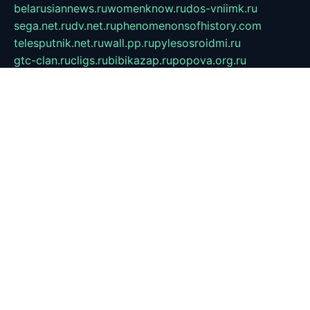
belarusiannews.ru
womenknow.ru
dos-vniimk.ru
sega.net.ru
dv.net.ru
phenomenonsofhistory.com
telesputnik.net.ru
wall.pp.ru
pylesosroidmi.ru
gtc-clan.ru
cligs.ru
bibikazap.ru
popova.org.ru
netwhistler.spb.ru
bellvil.ru
bonzon.ru
iss-vladik.ru
defiparis.net.ru
las-gryzas.ru
amku.ru
electednews.spb.ru
feather.org.ru
spar72.ru
tankiigri.ru
dominus.com.ru
ibtree.ru
sanykool.pp.ru
unixlib.org.ru
menatep.spb.ru
gartenterrassen.ru
printeka.ru
skvozilka.com.ru
parkovka-pub.ru
lovemobi.ru
art-ru.ru
emulatorz.com.ru
alucomp.com.ru
tatforum.com.ru
alternativa-profi.ru
dermakler.ru
artsurvey.ru
aredir.ru
khimspas.ru
centr-maxi.ru
2018r.ru
bort-stomer-defort.ru
professional2.ru
gibsons.ru
artselena.ru
art-pilot.ru
ingredient.spb.ru
npfpolimer.spb.ru
argentum.spb.ru
hom-edu.ru
af-num.ru
cashadvanceamericasev.org
trexp.spb.ru
apteka-gerzena.ru
vasilyevka.msk.ru