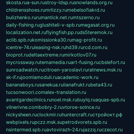
skosta.ru
a-sun.ru
stroy-ldsp.ru
snowlands.org.ru
childrensshoes.ru
mrlizzy.ru
mebelsofiakrd.ru
bulizhenko.ru
rumantick.net.ru
mtszerno.ru
daily-fishing.ru
glushiteli-v-spb.ru
megasat.org.ru
localization.net.ru
flyingfish.pp.ru
ds5teremok.ru
aclib.spb.ru
komissionka30.ru
mag-profit.ru
icentre-74.ru
leasing-nsk.ru
hd39.ru
rcd.com.ru
bioprot.ru
deltaextreme.ru
mirkotlov07.ru
mycrossway.ru
temamedia.ru
art-fusing.ru
cbslefort.ru
sunroadwatch.ru
citroen-yaroslavl.ru
ratnews.msk.ru
sk-if.ru
joomlamoduli.ru
academic-work.ru
bananaboys.ru
sanekua.ru
lianafrukt.ru
beta43.ru
tucsonwoori.com
alex-translation.ru
avantgardeclinics.ru
noel.msk.ru
buylq.ru
aquas-spb.ru
vilnerivne.com
bobry-2.ru
vtoroe-solnce.ru
nickysheen.ru
clockmir.ru
huntercraft.ru
стройокт.рф
webpixels.ru
pczz.msk.su
petrodvorets.spb.ru
nsintermed.spb.ru
avtovirazh-24.ru
jazzq.ru
czecot.ru