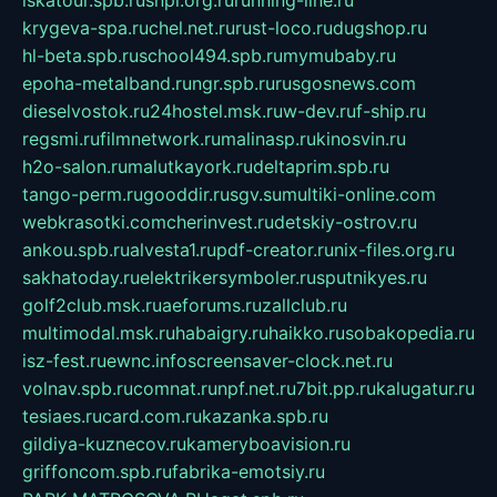
iskatour.spb.ru
snpi.org.ru
running-line.ru
krygeva-spa.ru
chel.net.ru
rust-loco.ru
dugshop.ru
hl-beta.spb.ru
school494.spb.ru
mymubaby.ru
epoha-metalband.ru
ngr.spb.ru
rusgosnews.com
dieselvostok.ru
24hostel.msk.ru
w-dev.ru
f-ship.ru
regsmi.ru
filmnetwork.ru
malinasp.ru
kinosvin.ru
h2o-salon.ru
malutkayork.ru
deltaprim.spb.ru
tango-perm.ru
gooddir.ru
sgv.su
multiki-online.com
webkrasotki.com
cherinvest.ru
detskiy-ostrov.ru
ankou.spb.ru
alvesta1.ru
pdf-creator.ru
nix-files.org.ru
sakhatoday.ru
elektrikersymboler.ru
sputnikyes.ru
golf2club.msk.ru
aeforums.ru
zallclub.ru
multimodal.msk.ru
habaigry.ru
haikko.ru
sobakopedia.ru
isz-fest.ru
ewnc.info
screensaver-clock.net.ru
volnav.spb.ru
comnat.ru
npf.net.ru
7bit.pp.ru
kalugatur.ru
tesiaes.ru
card.com.ru
kazanka.spb.ru
gildiya-kuznecov.ru
kameryboavision.ru
griffoncom.spb.ru
fabrika-emotsiy.ru