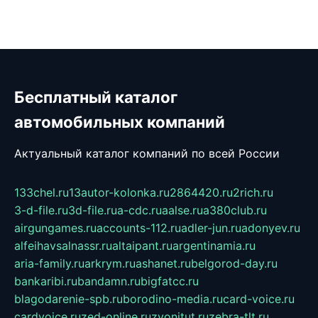
Бесплатный каталог
автомобильных компаний
Актуальный каталог компаний по всей России
133chel.ru
13autor-kolonka.ru
2864420.ru
2rich.ru
3-d-file.ru
3d-file.ru
a-cdc.ru
aalse.ru
a380club.ru
airgungames.ru
accounts-112.ru
adler-jun.ru
adonyev.ru
alfeihavsalnassr.ru
altaipant.ru
argentinamia.ru
aria-family.ru
arkrym.ru
ashanet.ru
belgorod-day.ru
bankaribi.ru
bandamn.ru
bigfatcc.ru
blagodarenie-spb.ru
borodino-media.ru
card-voice.ru
cardvoice.ru
zed-online.ru
zvonitut.ru
zebra-tlt.ru