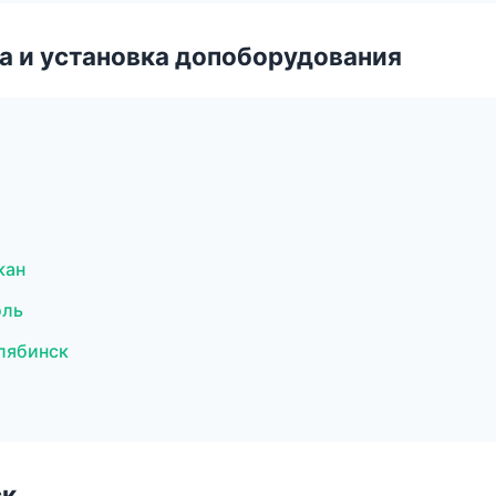
 и установка допоборудования
кан
оль
елябинск
ск