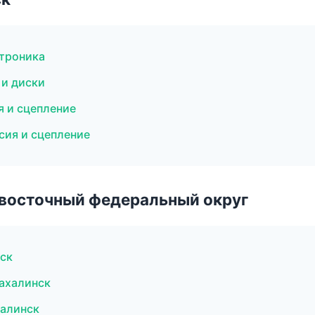
ктроника
 и диски
я и сцепление
сия и сцепление
евосточный федеральный округ
ск
ахалинск
алинск