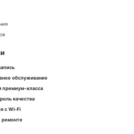
ния
ов
ми
запись
вное обслуживание
м премиум-класса
роль качества
 с Wi‑Fi
и ремонте