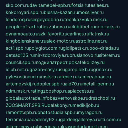
sko.com.ru
davitamebel-spb.ru
fotsis.ru
tesiaes.ru
kokoroyari.spb.ru
blesna-kazan.ru
mossilver.ru
lenderoq.ru
sergeydobrin.ru
tochkazvuka.msk.ru
people-of-art.ru
bezzubova.ru
clubtibet.ru
orior-aks.ru
dynamoauto.ru
szk-favorit.ru
carlines.ru
flatnsk.ru
kingbolenskaner.ru
alex-motor.ru
astroline.net.ru
act1.spb.ru
polyglot.com.ru
gidlipetsk.ru
ooo-driada.ru
detsad125.ru
mir-zdoroviya.ru
bruslanovo.ru
siterem.ru
council.spb.ru
лодкипатриот.рф
kafekolizey.ru
iclub.net.ru
gazon-easy.ru
sugarepilekb.ru
grinox.ru
pylesostineco.ru
msts-ozarenie.ru
kameryjooan.ru
artemovskij.ru
dopler.spb.ru
aid70.ru
metall-perm.ru
ndm.msk.ru
ratingzooshop.ru
apiaccess.ru
globalautotrade.info
bezverhovskoe.ru
drsschool.ru
ZOOSMART.SPB.RU
dalakony.ru
medikijob.ru
remontt.spb.ru
photostudia.spb.ru
myragon.ru
terramia.ru
academy62.ru
gardengallereya.ru
rti.com.ru
artem-news.ru
biserinca.ru
krasnodarkurort.com