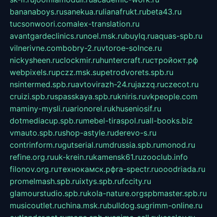
bananaboys.ru
sanekua.ru
lianafrukt.ru
beta43.ru
tucsonwoori.com
alex-translation.ru
avantgardeclinics.ru
noel.msk.ru
buylq.ru
aquas-spb.ru
vilnerivne.com
bobry-2.ru
vtoroe-solnce.ru
nickysheen.ru
clockmir.ru
huntercraft.ru
стройокт.рф
webpixels.ru
pczz.msk.su
petrodvorets.spb.ru
nsintermed.spb.ru
avtovirazh-24.ru
jazzq.ru
czecot.ru
cruizi.spb.ru
spasskaya.spb.ru
kniris.ru
vkpeople.com
maminy-mysli.ru
arionorel.ru
khuseniosif.ru
dotmediacup.spb.ru
mebel-tiraspol.ru
all-books.biz
vmauto.spb.ru
shop-astyle.ru
derevo-s.ru
contrinform.ru
gutserial.ru
mdrussia.spb.ru
monod.ru
refine.org.ru
uk-krein.ru
kamensk61.ru
zooclub.info
filonov.org.ru
технокамск.рф
ra-spectr.ru
ooodriada.ru
promelmash.spb.ru
ixtys.spb.ru
fccity.ru
glamourstudio.spb.ru
kola-nature.org
spbmaster.spb.ru
musicoutlet.ru
china.msk.ru
bulldog.su
grimm-online.ru