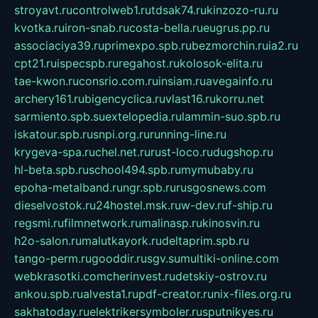
stroyavt.ru
controlweb1.ru
tdsak74.ru
kinzozo-ru.ru
kvotka.ru
iron-snab.ru
costa-bella.ru
eugrus.pp.ru
associaciya39.ru
primexpo.spb.ru
bezmorchin.ru
ia2.ru
cpt21.ru
ispecspb.ru
regahost.ru
kolosok-elita.ru
tae-kwon.ru
consrio.com.ru
insiam.ru
avegainfo.ru
archery161.ru
bigencyclica.ru
vlast16.ru
korru.net
sarmiento.spb.su
extelopedia.ru
lammin-suo.spb.ru
iskatour.spb.ru
snpi.org.ru
running-line.ru
krygeva-spa.ru
chel.net.ru
rust-loco.ru
dugshop.ru
hl-beta.spb.ru
school494.spb.ru
mymubaby.ru
epoha-metalband.ru
ngr.spb.ru
rusgosnews.com
dieselvostok.ru
24hostel.msk.ru
w-dev.ru
f-ship.ru
regsmi.ru
filmnetwork.ru
malinasp.ru
kinosvin.ru
h2o-salon.ru
malutkayork.ru
deltaprim.spb.ru
tango-perm.ru
gooddir.ru
sgv.su
multiki-online.com
webkrasotki.com
cherinvest.ru
detskiy-ostrov.ru
ankou.spb.ru
alvesta1.ru
pdf-creator.ru
nix-files.org.ru
sakhatoday.ru
elektrikersymboler.ru
sputnikyes.ru