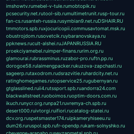
imshowtv.ru
mebel-v-tule.ru
mobtopik.ru
pcsecurity.net.ru
tool-sib.ru
multimetrunit.ru
sp-tour.ru
fan-cs.ru
santeh-russia.ru
symbian9.net.ru
DSHAIR.RU
tmmotors.spb.ru
xjocuricopii.com
musavtomat.msk.ru
obustrojdom.ru
sovetcik.ru
ybaranovskaya.ru
ppknews.ru
cult-alshei.ru
JAPANRUSSIA.RU
proekciyamebel.ru
imper-finans.ru
rim.org.ru
glamourai.ru
brassminus.ru
zabor-pro.ru
ftn.pp.ru
dorogoe58.ru
laimengpacker.ru
kuzova-zapchasti.ru
sageerp.ru
taxodrom.ru
dsrazvitie.ru
hardcity.net.ru
ratinghomegames.ru
topservice25.ru
gubernyan.ru
gtglasslined.ru
ii4.ru
tssport.spb.ru
andorra24.com
blackwallstreet.ru
oboimos.ru
optim-doors.com.ru
ikuch.ru
nycr.org.ru
npa21.ru
vremya-ch.spb.ru
desert000.ru
ivtorgi.ru
ifiori.ru
catalog-statei.ru
dcv.org.ru
spetsmaster174.ru
ipkameryhiseeu.ru
dum26.ru
ruspol.spb.ru
fr-opendp.ru
kam-solnyshko.ru
cheyenne-arapaho.ru
sevzapmetal.spb.ru