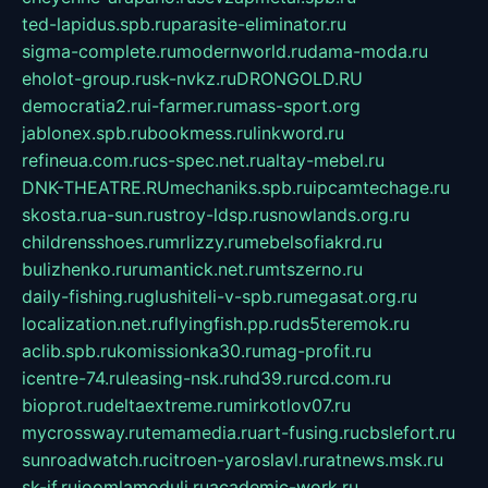
ted-lapidus.spb.ru
parasite-eliminator.ru
sigma-complete.ru
modernworld.ru
dama-moda.ru
eholot-group.ru
sk-nvkz.ru
DRONGOLD.RU
democratia2.ru
i-farmer.ru
mass-sport.org
jablonex.spb.ru
bookmess.ru
linkword.ru
refineua.com.ru
cs-spec.net.ru
altay-mebel.ru
DNK-THEATRE.RU
mechaniks.spb.ru
ipcamtechage.ru
skosta.ru
a-sun.ru
stroy-ldsp.ru
snowlands.org.ru
childrensshoes.ru
mrlizzy.ru
mebelsofiakrd.ru
bulizhenko.ru
rumantick.net.ru
mtszerno.ru
daily-fishing.ru
glushiteli-v-spb.ru
megasat.org.ru
localization.net.ru
flyingfish.pp.ru
ds5teremok.ru
aclib.spb.ru
komissionka30.ru
mag-profit.ru
icentre-74.ru
leasing-nsk.ru
hd39.ru
rcd.com.ru
bioprot.ru
deltaextreme.ru
mirkotlov07.ru
mycrossway.ru
temamedia.ru
art-fusing.ru
cbslefort.ru
sunroadwatch.ru
citroen-yaroslavl.ru
ratnews.msk.ru
sk-if.ru
joomlamoduli.ru
academic-work.ru