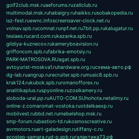
golf2club.msk.ru
aeforums.ru
zallclub.ru
multimodal.msk.ru
habaigry.ru
haikko.ru
sobakopedia.ru
isz-fest.ru
ewnc.info
screensaver-clock.net.ru
volnav.spb.ru
comnat.ru
npf.net.ru
7bit.pp.ru
kalugatur.ru
tesiaes.ru
card.com.ru
kazanka.spb.ru
gildiya-kuznecov.ru
kameryboavision.ru
griffoncom.spb.ru
fabrika-emotsiy.ru
PARK-MATROSOVA.RU
agat.spb.ru
avtoyurist-moskva1.ru
hardware.org.ru
схема-авто.рф
dg-lab.ru
angrup.ru
recruiter.spb.ru
music8.spb.ru
krsk124.ru
kubok.spb.ru
romanofforex.ru
analitikaplus.ru
spyonline.ru
zosikamery.ru
sloboda-ural.pp.ru
AUTO-COM.SU
hohota.net
alimy.ru
online-z.com
aromat-vostoka.ru
otdelkaexp.ru
mobilvest.ru
bbd.net.ru
mebelshop.msk.ru
smp-forum.ru
bastion-td.ru
kosmoscreative.ru
avrmotors.ru
art-galadesign.ru
tiffany-c.ru
ecostep-samara.ru
d-p.spb.ru
галактика73.рф