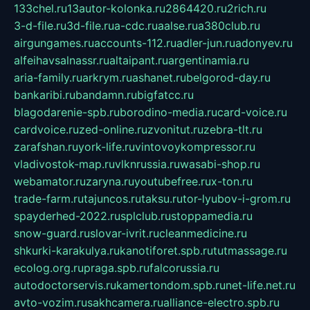
133chel.ru
13autor-kolonka.ru
2864420.ru
2rich.ru
3-d-file.ru
3d-file.ru
a-cdc.ru
aalse.ru
a380club.ru
airgungames.ru
accounts-112.ru
adler-jun.ru
adonyev.ru
alfeihavsalnassr.ru
altaipant.ru
argentinamia.ru
aria-family.ru
arkrym.ru
ashanet.ru
belgorod-day.ru
bankaribi.ru
bandamn.ru
bigfatcc.ru
blagodarenie-spb.ru
borodino-media.ru
card-voice.ru
cardvoice.ru
zed-online.ru
zvonitut.ru
zebra-tlt.ru
zarafshan.ru
york-life.ru
vintovoykompressor.ru
vladivostok-map.ru
vlknrussia.ru
wasabi-shop.ru
webamator.ru
zaryna.ru
youtubefree.ru
x-ton.ru
trade-farm.ru
tajuncos.ru
taksu.ru
tor-lyubov-i-grom.ru
spayderhed-2022.ru
splclub.ru
stoppamedia.ru
snow-guard.ru
slovar-ivrit.ru
cleanmedicine.ru
shkurki-karakulya.ru
kanotiforet.spb.ru
tutmassage.ru
ecolog.org.ru
praga.spb.ru
falcorussia.ru
autodoctorservis.ru
kamertondom.spb.ru
net-life.net.ru
avto-vozim.ru
sakhcamera.ru
alliance-electro.spb.ru