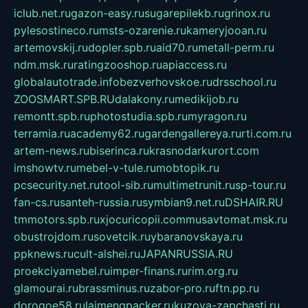
iclub.net.ru
gazon-easy.ru
sugarepilekb.ru
grinox.ru
pylesostineco.ru
msts-ozarenie.ru
kameryjooan.ru
artemovskij.ru
dopler.spb.ru
aid70.ru
metall-perm.ru
ndm.msk.ru
ratingzooshop.ru
apiaccess.ru
globalautotrade.info
bezverhovskoe.ru
drsschool.ru
ZOOSMART.SPB.RU
dalakony.ru
medikijob.ru
remontt.spb.ru
photostudia.spb.ru
myragon.ru
terramia.ru
academy62.ru
gardengallereya.ru
rti.com.ru
artem-news.ru
biserinca.ru
krasnodarkurort.com
imshowtv.ru
mebel-v-tule.ru
mobtopik.ru
pcsecurity.net.ru
tool-sib.ru
multimetrunit.ru
sp-tour.ru
fan-cs.ru
santeh-russia.ru
symbian9.net.ru
DSHAIR.RU
tmmotors.spb.ru
xjocuricopii.com
musavtomat.msk.ru
obustrojdom.ru
sovetcik.ru
ybaranovskaya.ru
ppknews.ru
cult-alshei.ru
JAPANRUSSIA.RU
proekciyamebel.ru
imper-finans.ru
rim.org.ru
glamourai.ru
brassminus.ru
zabor-pro.ru
ftn.pp.ru
dorogoe58.ru
laimengpacker.ru
kuzova-zapchasti.ru