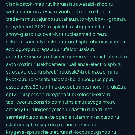
vladivostok-map.ru
vlknrussia.ru
wasabi-shop.ru
webamator.ru
zaryna.ru
youtubefree.ru
x-ton.ru
trade-farm.ru
tajuncos.ru
taksu.ru
tor-lyubov-i-grom.ru
spayderhed-2022.ru
splclub.ru
stoppamedia.ru
snow-guard.ru
slovar-ivrit.ru
cleanmedicine.ru
shkurki-karakulya.ru
kanotiforet.spb.ru
tutmassage.ru
ecolog.org.ru
praga.spb.ru
falcorussia.ru
autodoctorservis.ru
kamertondom.spb.ru
net-life.net.ru
avto-vozim.ru
sakhcamera.ru
alliance-electro.spb.ru
stroyavt.ru
controlweb1.ru
tdsak74.ru
kinzozo-ru.ru
kvotka.ru
iron-snab.ru
costa-bella.ru
eugrus.pp.ru
associaciya39.ru
primexpo.spb.ru
bezmorchin.ru
ia2.ru
cpt21.ru
ispecspb.ru
regahost.ru
kolosok-elita.ru
tae-kwon.ru
consrio.com.ru
insiam.ru
avegainfo.ru
archery161.ru
bigencyclica.ru
vlast16.ru
korru.net
sarmiento.spb.su
extelopedia.ru
lammin-suo.spb.ru
iskatour.spb.ru
snpi.org.ru
running-line.ru
krygeva-spa.ru
chel.net.ru
rust-loco.ru
dugshop.ru