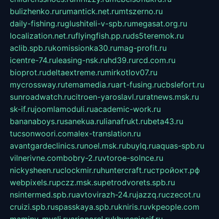
bulizhenko.ru
rumantick.net.ru
mtszerno.ru
daily-fishing.ru
glushiteli-v-spb.ru
megasat.org.ru
localization.net.ru
flyingfish.pp.ru
ds5teremok.ru
aclib.spb.ru
komissionka30.ru
mag-profit.ru
icentre-74.ru
leasing-nsk.ru
hd39.ru
rcd.com.ru
bioprot.ru
deltaextreme.ru
mirkotlov07.ru
mycrossway.ru
temamedia.ru
art-fusing.ru
cbslefort.ru
sunroadwatch.ru
citroen-yaroslavl.ru
ratnews.msk.ru
sk-if.ru
joomlamoduli.ru
academic-work.ru
bananaboys.ru
sanekua.ru
lianafrukt.ru
beta43.ru
tucsonwoori.com
alex-translation.ru
avantgardeclinics.ru
noel.msk.ru
buylq.ru
aquas-spb.ru
vilnerivne.com
bobry-2.ru
vtoroe-solnce.ru
nickysheen.ru
clockmir.ru
huntercraft.ru
стройокт.рф
webpixels.ru
pczz.msk.su
petrodvorets.spb.ru
nsintermed.spb.ru
avtovirazh-24.ru
jazzq.ru
czecot.ru
cruizi.spb.ru
spasskaya.spb.ru
kniris.ru
vkpeople.com