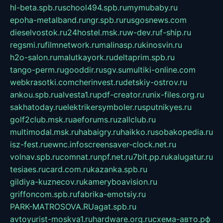
hl-beta.spb.ru
school494.spb.ru
mymubaby.ru
epoha-metalband.ru
ngr.spb.ru
rusgosnews.com
dieselvostok.ru
24hostel.msk.ru
w-dev.ru
f-ship.ru
regsmi.ru
filmnetwork.ru
malinasp.ru
kinosvin.ru
h2o-salon.ru
malutkayork.ru
deltaprim.spb.ru
tango-perm.ru
gooddir.ru
sgv.su
multiki-online.com
webkrasotki.com
cherinvest.ru
detskiy-ostrov.ru
ankou.spb.ru
alvesta1.ru
pdf-creator.ru
nix-files.org.ru
sakhatoday.ru
elektrikersymboler.ru
sputnikyes.ru
golf2club.msk.ru
aeforums.ru
zallclub.ru
multimodal.msk.ru
habaigry.ru
haikko.ru
sobakopedia.ru
isz-fest.ru
ewnc.info
screensaver-clock.net.ru
volnav.spb.ru
comnat.ru
npf.net.ru
7bit.pp.ru
kalugatur.ru
tesiaes.ru
card.com.ru
kazanka.spb.ru
gildiya-kuznecov.ru
kameryboavision.ru
griffoncom.spb.ru
fabrika-emotsiy.ru
PARK-MATROSOVA.RU
agat.spb.ru
avtoyurist-moskva1.ru
hardware.org.ru
схема-авто.рф