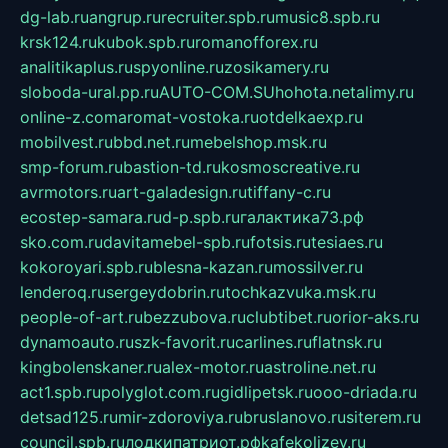
dg-lab.ru
angrup.ru
recruiter.spb.ru
music8.spb.ru
krsk124.ru
kubok.spb.ru
romanofforex.ru
analitikaplus.ru
spyonline.ru
zosikamery.ru
sloboda-ural.pp.ru
AUTO-COM.SU
hohota.net
alimy.ru
online-z.com
aromat-vostoka.ru
otdelkaexp.ru
mobilvest.ru
bbd.net.ru
mebelshop.msk.ru
smp-forum.ru
bastion-td.ru
kosmoscreative.ru
avrmotors.ru
art-galadesign.ru
tiffany-c.ru
ecostep-samara.ru
d-p.spb.ru
галактика73.рф
sko.com.ru
davitamebel-spb.ru
fotsis.ru
tesiaes.ru
kokoroyari.spb.ru
blesna-kazan.ru
mossilver.ru
lenderoq.ru
sergeydobrin.ru
tochkazvuka.msk.ru
people-of-art.ru
bezzubova.ru
clubtibet.ru
orior-aks.ru
dynamoauto.ru
szk-favorit.ru
carlines.ru
flatnsk.ru
kingbolenskaner.ru
alex-motor.ru
astroline.net.ru
act1.spb.ru
polyglot.com.ru
gidlipetsk.ru
ooo-driada.ru
detsad125.ru
mir-zdoroviya.ru
bruslanovo.ru
siterem.ru
council.spb.ru
лодкипатриот.рф
kafekolizey.ru