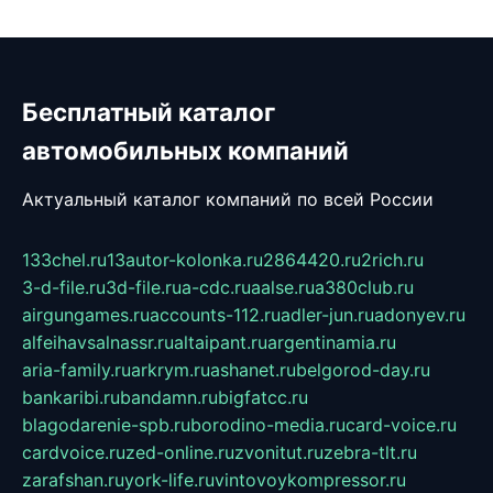
Бесплатный каталог
автомобильных компаний
Актуальный каталог компаний по всей России
133chel.ru
13autor-kolonka.ru
2864420.ru
2rich.ru
3-d-file.ru
3d-file.ru
a-cdc.ru
aalse.ru
a380club.ru
airgungames.ru
accounts-112.ru
adler-jun.ru
adonyev.ru
alfeihavsalnassr.ru
altaipant.ru
argentinamia.ru
aria-family.ru
arkrym.ru
ashanet.ru
belgorod-day.ru
bankaribi.ru
bandamn.ru
bigfatcc.ru
blagodarenie-spb.ru
borodino-media.ru
card-voice.ru
cardvoice.ru
zed-online.ru
zvonitut.ru
zebra-tlt.ru
zarafshan.ru
york-life.ru
vintovoykompressor.ru