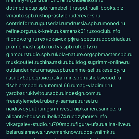
maminy-mysli.ru
arionorel.ru
khuseniosif.ru
dotmediacup.spb.ru
mebel-tiraspol.ru
all-books.biz
vmauto.spb.ru
shop-astyle.ru
derevo-s.ru
contrinform.ru
gutserial.ru
mdrussia.spb.ru
monod.ru
refine.org.ru
uk-krein.ru
kamensk61.ru
zooclub.info
filonov.org.ru
технокамск.рф
ra-spectr.ru
ooodriada.ru
promelmash.spb.ru
ixtys.spb.ru
fccity.ru
glamourstudio.spb.ru
kola-nature.org
spbmaster.spb.ru
musicoutlet.ru
china.msk.ru
bulldog.su
grimm-online.ru
outlander.net.ru
maga.spb.ru
anime-sell.ru
keseloy.ru
газприборсервис.рф
karmin.spb.ru
shekswood.ru
tischlermebel.ru
automall66.ru
mag-vladimir.ru
yardbar.ru
kiwitour.spb.ru
indesign.com.ru
freestylemebel.ru
bany-samara.ru
rsei.ru
naidisvoyput.ru
mgsn-invest.ru
ipkamerasannce.ru
alicante-house.ru
ibelka74.ru
cozyhouse.info
vlkargalev-studio.ru
700mb.ru
figura-ufa.ru
alina-live.ru
belarusiannews.ru
womenknow.ru
dos-vniimk.ru