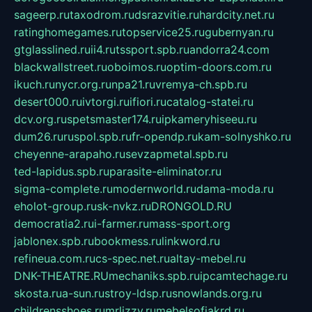
sageerp.ru
taxodrom.ru
dsrazvitie.ru
hardcity.net.ru
ratinghomegames.ru
topservice25.ru
gubernyan.ru
gtglasslined.ru
ii4.ru
tssport.spb.ru
andorra24.com
blackwallstreet.ru
oboimos.ru
optim-doors.com.ru
ikuch.ru
nycr.org.ru
npa21.ru
vremya-ch.spb.ru
desert000.ru
ivtorgi.ru
ifiori.ru
catalog-statei.ru
dcv.org.ru
spetsmaster174.ru
ipkameryhiseeu.ru
dum26.ru
ruspol.spb.ru
fr-opendp.ru
kam-solnyshko.ru
cheyenne-arapaho.ru
sevzapmetal.spb.ru
ted-lapidus.spb.ru
parasite-eliminator.ru
sigma-complete.ru
modernworld.ru
dama-moda.ru
eholot-group.ru
sk-nvkz.ru
DRONGOLD.RU
democratia2.ru
i-farmer.ru
mass-sport.org
jablonex.spb.ru
bookmess.ru
linkword.ru
refineua.com.ru
cs-spec.net.ru
altay-mebel.ru
DNK-THEATRE.RU
mechaniks.spb.ru
ipcamtechage.ru
skosta.ru
a-sun.ru
stroy-ldsp.ru
snowlands.org.ru
childrensshoes.ru
mrlizzy.ru
mebelsofiakrd.ru