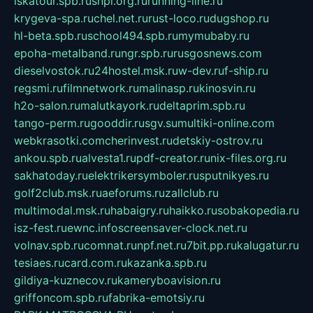
iskatour.spb.ru
snpi.org.ru
running-line.ru
krygeva-spa.ru
chel.net.ru
rust-loco.ru
dugshop.ru
hl-beta.spb.ru
school494.spb.ru
mymubaby.ru
epoha-metalband.ru
ngr.spb.ru
rusgosnews.com
dieselvostok.ru
24hostel.msk.ru
w-dev.ru
f-ship.ru
regsmi.ru
filmnetwork.ru
malinasp.ru
kinosvin.ru
h2o-salon.ru
malutkayork.ru
deltaprim.spb.ru
tango-perm.ru
gooddir.ru
sgv.su
multiki-online.com
webkrasotki.com
cherinvest.ru
detskiy-ostrov.ru
ankou.spb.ru
alvesta1.ru
pdf-creator.ru
nix-files.org.ru
sakhatoday.ru
elektrikersymboler.ru
sputnikyes.ru
golf2club.msk.ru
aeforums.ru
zallclub.ru
multimodal.msk.ru
habaigry.ru
haikko.ru
sobakopedia.ru
isz-fest.ru
ewnc.info
screensaver-clock.net.ru
volnav.spb.ru
comnat.ru
npf.net.ru
7bit.pp.ru
kalugatur.ru
tesiaes.ru
card.com.ru
kazanka.spb.ru
gildiya-kuznecov.ru
kameryboavision.ru
griffoncom.spb.ru
fabrika-emotsiy.ru