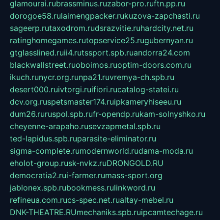
glamourai.ru
brassminus.ru
zabor-pro.ru
ftn.pp.ru
dorogoe58.ru
laimengpacker.ru
kuzova-zapchasti.ru
sageerp.ru
taxodrom.ru
dsrazvitie.ru
hardcity.net.ru
ratinghomegames.ru
topservice25.ru
gubernyan.ru
gtglasslined.ru
ii4.ru
tssport.spb.ru
andorra24.com
blackwallstreet.ru
oboimos.ru
optim-doors.com.ru
ikuch.ru
nycr.org.ru
npa21.ru
vremya-ch.spb.ru
desert000.ru
ivtorgi.ru
ifiori.ru
catalog-statei.ru
dcv.org.ru
spetsmaster174.ru
ipkameryhiseeu.ru
dum26.ru
ruspol.spb.ru
fr-opendp.ru
kam-solnyshko.ru
cheyenne-arapaho.ru
sevzapmetal.spb.ru
ted-lapidus.spb.ru
parasite-eliminator.ru
sigma-complete.ru
modernworld.ru
dama-moda.ru
eholot-group.ru
sk-nvkz.ru
DRONGOLD.RU
democratia2.ru
i-farmer.ru
mass-sport.org
jablonex.spb.ru
bookmess.ru
linkword.ru
refineua.com.ru
cs-spec.net.ru
altay-mebel.ru
DNK-THEATRE.RU
mechaniks.spb.ru
ipcamtechage.ru