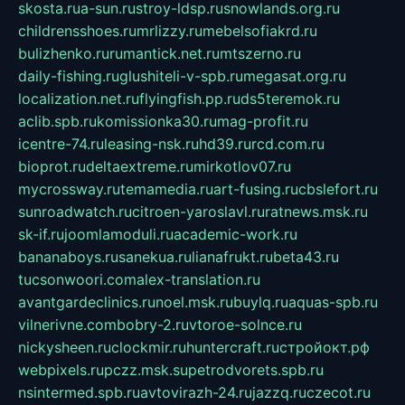
skosta.ru
a-sun.ru
stroy-ldsp.ru
snowlands.org.ru
childrensshoes.ru
mrlizzy.ru
mebelsofiakrd.ru
bulizhenko.ru
rumantick.net.ru
mtszerno.ru
daily-fishing.ru
glushiteli-v-spb.ru
megasat.org.ru
localization.net.ru
flyingfish.pp.ru
ds5teremok.ru
aclib.spb.ru
komissionka30.ru
mag-profit.ru
icentre-74.ru
leasing-nsk.ru
hd39.ru
rcd.com.ru
bioprot.ru
deltaextreme.ru
mirkotlov07.ru
mycrossway.ru
temamedia.ru
art-fusing.ru
cbslefort.ru
sunroadwatch.ru
citroen-yaroslavl.ru
ratnews.msk.ru
sk-if.ru
joomlamoduli.ru
academic-work.ru
bananaboys.ru
sanekua.ru
lianafrukt.ru
beta43.ru
tucsonwoori.com
alex-translation.ru
avantgardeclinics.ru
noel.msk.ru
buylq.ru
aquas-spb.ru
vilnerivne.com
bobry-2.ru
vtoroe-solnce.ru
nickysheen.ru
clockmir.ru
huntercraft.ru
стройокт.рф
webpixels.ru
pczz.msk.su
petrodvorets.spb.ru
nsintermed.spb.ru
avtovirazh-24.ru
jazzq.ru
czecot.ru