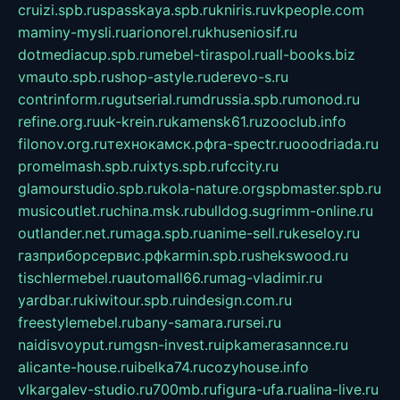
cruizi.spb.ru
spasskaya.spb.ru
kniris.ru
vkpeople.com
maminy-mysli.ru
arionorel.ru
khuseniosif.ru
dotmediacup.spb.ru
mebel-tiraspol.ru
all-books.biz
vmauto.spb.ru
shop-astyle.ru
derevo-s.ru
contrinform.ru
gutserial.ru
mdrussia.spb.ru
monod.ru
refine.org.ru
uk-krein.ru
kamensk61.ru
zooclub.info
filonov.org.ru
технокамск.рф
ra-spectr.ru
ooodriada.ru
promelmash.spb.ru
ixtys.spb.ru
fccity.ru
glamourstudio.spb.ru
kola-nature.org
spbmaster.spb.ru
musicoutlet.ru
china.msk.ru
bulldog.su
grimm-online.ru
outlander.net.ru
maga.spb.ru
anime-sell.ru
keseloy.ru
газприборсервис.рф
karmin.spb.ru
shekswood.ru
tischlermebel.ru
automall66.ru
mag-vladimir.ru
yardbar.ru
kiwitour.spb.ru
indesign.com.ru
freestylemebel.ru
bany-samara.ru
rsei.ru
naidisvoyput.ru
mgsn-invest.ru
ipkamerasannce.ru
alicante-house.ru
ibelka74.ru
cozyhouse.info
vlkargalev-studio.ru
700mb.ru
figura-ufa.ru
alina-live.ru