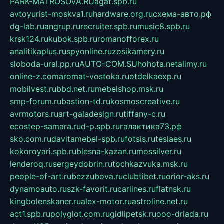
PARK-MATROSOVA.RU
agat.spb.ru
avtoyurist-moskva1.ru
hardware.org.ru
схема-авто.рф
dg-lab.ru
angrup.ru
recruiter.spb.ru
music8.spb.ru
krsk124.ru
kubok.spb.ru
romanofforex.ru
analitikaplus.ru
spyonline.ru
zosikamery.ru
sloboda-ural.pp.ru
AUTO-COM.SU
hohota.net
alimy.ru
online-z.com
aromat-vostoka.ru
otdelkaexp.ru
mobilvest.ru
bbd.net.ru
mebelshop.msk.ru
smp-forum.ru
bastion-td.ru
kosmoscreative.ru
avrmotors.ru
art-galadesign.ru
tiffany-c.ru
ecostep-samara.ru
d-p.spb.ru
галактика73.рф
sko.com.ru
davitamebel-spb.ru
fotsis.ru
tesiaes.ru
kokoroyari.spb.ru
blesna-kazan.ru
mossilver.ru
lenderoq.ru
sergeydobrin.ru
tochkazvuka.msk.ru
people-of-art.ru
bezzubova.ru
clubtibet.ru
orior-aks.ru
dynamoauto.ru
szk-favorit.ru
carlines.ru
flatnsk.ru
kingbolenskaner.ru
alex-motor.ru
astroline.net.ru
act1.spb.ru
polyglot.com.ru
gidlipetsk.ru
ooo-driada.ru