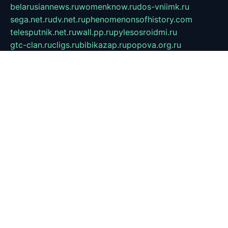
belarusiannews.ru
womenknow.ru
dos-vniimk.ru
sega.net.ru
dv.net.ru
phenomenonsofhistory.com
telesputnik.net.ru
wall.pp.ru
pylesosroidmi.ru
gtc-clan.ru
cligs.ru
bibikazap.ru
popova.org.ru
netwhistler.spb.ru
bellvil.ru
bonzon.ru
iss-vladik.ru
defiparis.net.ru
las-gryzas.ru
amku.ru
electednews.spb.ru
feather.org.ru
spar72.ru
tankiigri.ru
dominus.com.ru
ibtree.ru
sanykool.pp.ru
unixlib.org.ru
menatep.spb.ru
gartenterrassen.ru
printeka.ru
skvozilka.com.ru
parkovka-pub.ru
lovemobi.ru
art-ru.ru
emulatorz.com.ru
alucomp.com.ru
tatforum.com.ru
alternativa-profi.ru
dermakler.ru
artsurvey.ru
aredir.ru
khimspas.ru
centr-maxi.ru
2018r.ru
bort-stomer-defort.ru
professional2.ru
gibsons.ru
artselena.ru
art-pilot.ru
ingredient.spb.ru
npfpolimer.spb.ru
argentum.spb.ru
hom-edu.ru
af-num.ru
cashadvanceamericasev.org
trexp.spb.ru
apteka-gerzena.ru
vasilyevka.msk.ru