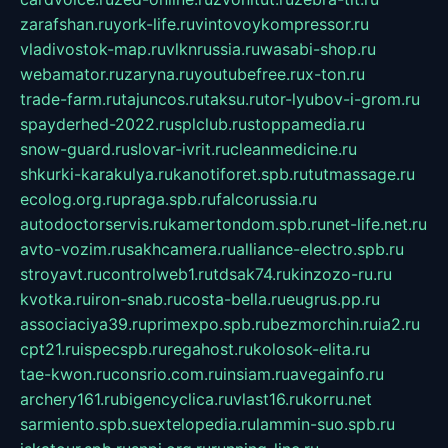
zarafshan.ru
york-life.ru
vintovoykompressor.ru
vladivostok-map.ru
vlknrussia.ru
wasabi-shop.ru
webamator.ru
zaryna.ru
youtubefree.ru
x-ton.ru
trade-farm.ru
tajuncos.ru
taksu.ru
tor-lyubov-i-grom.ru
spayderhed-2022.ru
splclub.ru
stoppamedia.ru
snow-guard.ru
slovar-ivrit.ru
cleanmedicine.ru
shkurki-karakulya.ru
kanotiforet.spb.ru
tutmassage.ru
ecolog.org.ru
praga.spb.ru
falcorussia.ru
autodoctorservis.ru
kamertondom.spb.ru
net-life.net.ru
avto-vozim.ru
sakhcamera.ru
alliance-electro.spb.ru
stroyavt.ru
controlweb1.ru
tdsak74.ru
kinzozo-ru.ru
kvotka.ru
iron-snab.ru
costa-bella.ru
eugrus.pp.ru
associaciya39.ru
primexpo.spb.ru
bezmorchin.ru
ia2.ru
cpt21.ru
ispecspb.ru
regahost.ru
kolosok-elita.ru
tae-kwon.ru
consrio.com.ru
insiam.ru
avegainfo.ru
archery161.ru
bigencyclica.ru
vlast16.ru
korru.net
sarmiento.spb.su
extelopedia.ru
lammin-suo.spb.ru