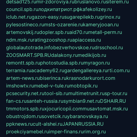
detsad125.ru
mir-zdoroviya.ru
bruslanovo.ru
siterem.ru
council.spb.ru
лодкипатриот.рф
kafekolizey.ru
iclub.net.ru
gazon-easy.ru
sugarepilekb.ru
grinox.ru
pylesostineco.ru
msts-ozarenie.ru
kameryjooan.ru
artemovskij.ru
dopler.spb.ru
aid70.ru
metall-perm.ru
ndm.msk.ru
ratingzooshop.ru
apiaccess.ru
globalautotrade.info
bezverhovskoe.ru
drsschool.ru
ZOOSMART.SPB.RU
dalakony.ru
medikijob.ru
remontt.spb.ru
photostudia.spb.ru
myragon.ru
terramia.ru
academy62.ru
gardengallereya.ru
rti.com.ru
artem-news.ru
biserinca.ru
krasnodarkurort.com
imshowtv.ru
mebel-v-tule.ru
mobtopik.ru
pcsecurity.net.ru
tool-sib.ru
multimetrunit.ru
sp-tour.ru
fan-cs.ru
santeh-russia.ru
symbian9.net.ru
DSHAIR.RU
tmmotors.spb.ru
xjocuricopii.com
musavtomat.msk.ru
obustrojdom.ru
sovetcik.ru
ybaranovskaya.ru
ppknews.ru
cult-alshei.ru
JAPANRUSSIA.RU
proekciyamebel.ru
imper-finans.ru
rim.org.ru