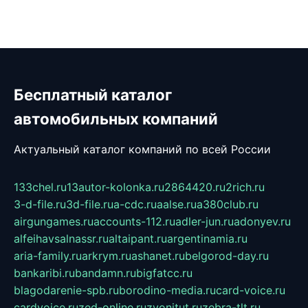
Бесплатный каталог
автомобильных компаний
Актуальный каталог компаний по всей России
133chel.ru
13autor-kolonka.ru
2864420.ru
2rich.ru
3-d-file.ru
3d-file.ru
a-cdc.ru
aalse.ru
a380club.ru
airgungames.ru
accounts-112.ru
adler-jun.ru
adonyev.ru
alfeihavsalnassr.ru
altaipant.ru
argentinamia.ru
aria-family.ru
arkrym.ru
ashanet.ru
belgorod-day.ru
bankaribi.ru
bandamn.ru
bigfatcc.ru
blagodarenie-spb.ru
borodino-media.ru
card-voice.ru
cardvoice.ru
zed-online.ru
zvonitut.ru
zebra-tlt.ru