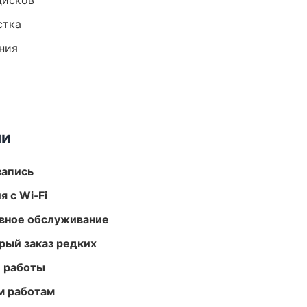
дисков
стка
ния
ми
запись
 с Wi‑Fi
вное обслуживание
рый заказ редких
е работы
м работам