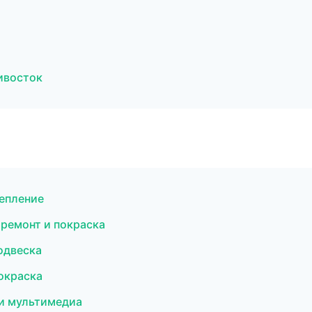
дивосток
цепление
й ремонт и покраска
одвеска
окраска
 и мультимедиа