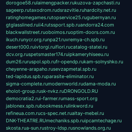
dorogoe58.ru
laimengpacker.ru
kuzova-zapchasti.ru
sageerp.ru
taxodrom.ru
dsrazvitie.ru
hardcity.net.ru
ratinghomegames.ru
topservice25.ru
gubernyan.ru
gtglasslined.ru
ii4.ru
tssport.spb.ru
andorra24.com
blackwallstreet.ru
oboimos.ru
optim-doors.com.ru
ikuch.ru
nycr.org.ru
npa21.ru
vremya-ch.spb.ru
desert000.ru
ivtorgi.ru
ifiori.ru
catalog-statei.ru
dcv.org.ru
spetsmaster174.ru
ipkameryhiseeu.ru
dum26.ru
ruspol.spb.ru
fr-opendp.ru
kam-solnyshko.ru
cheyenne-arapaho.ru
sevzapmetal.spb.ru
ted-lapidus.spb.ru
parasite-eliminator.ru
sigma-complete.ru
modernworld.ru
dama-moda.ru
eholot-group.ru
sk-nvkz.ru
DRONGOLD.RU
democratia2.ru
i-farmer.ru
mass-sport.org
jablonex.spb.ru
bookmess.ru
linkword.ru
refineua.com.ru
cs-spec.net.ru
altay-mebel.ru
DNK-THEATRE.RU
mechaniks.spb.ru
ipcamtechage.ru
skosta.ru
a-sun.ru
stroy-ldsp.ru
snowlands.org.ru