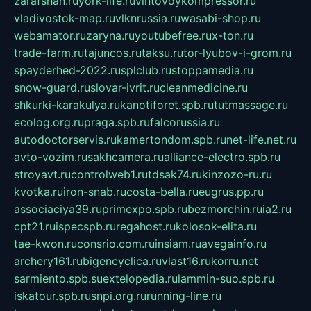
zarafshan.ru
york-life.ru
vintovoykompressor.ru
vladivostok-map.ru
vlknrussia.ru
wasabi-shop.ru
webamator.ru
zaryna.ru
youtubefree.ru
x-ton.ru
trade-farm.ru
tajuncos.ru
taksu.ru
tor-lyubov-i-grom.ru
spayderhed-2022.ru
splclub.ru
stoppamedia.ru
snow-guard.ru
slovar-ivrit.ru
cleanmedicine.ru
shkurki-karakulya.ru
kanotiforet.spb.ru
tutmassage.ru
ecolog.org.ru
praga.spb.ru
falcorussia.ru
autodoctorservis.ru
kamertondom.spb.ru
net-life.net.ru
avto-vozim.ru
sakhcamera.ru
alliance-electro.spb.ru
stroyavt.ru
controlweb1.ru
tdsak74.ru
kinzozo-ru.ru
kvotka.ru
iron-snab.ru
costa-bella.ru
eugrus.pp.ru
associaciya39.ru
primexpo.spb.ru
bezmorchin.ru
ia2.ru
cpt21.ru
ispecspb.ru
regahost.ru
kolosok-elita.ru
tae-kwon.ru
consrio.com.ru
insiam.ru
avegainfo.ru
archery161.ru
bigencyclica.ru
vlast16.ru
korru.net
sarmiento.spb.su
extelopedia.ru
lammin-suo.spb.ru
iskatour.spb.ru
snpi.org.ru
running-line.ru