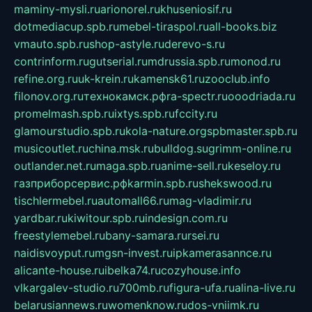
maminy-mysli.ru
arionorel.ru
khuseniosif.ru
dotmediacup.spb.ru
mebel-tiraspol.ru
all-books.biz
vmauto.spb.ru
shop-astyle.ru
derevo-s.ru
contrinform.ru
gutserial.ru
mdrussia.spb.ru
monod.ru
refine.org.ru
uk-krein.ru
kamensk61.ru
zooclub.info
filonov.org.ru
технокамск.рф
ra-spectr.ru
ooodriada.ru
promelmash.spb.ru
ixtys.spb.ru
fccity.ru
glamourstudio.spb.ru
kola-nature.org
spbmaster.spb.ru
musicoutlet.ru
china.msk.ru
bulldog.su
grimm-online.ru
outlander.net.ru
maga.spb.ru
anime-sell.ru
keseloy.ru
газприборсервис.рф
karmin.spb.ru
shekswood.ru
tischlermebel.ru
automall66.ru
mag-vladimir.ru
yardbar.ru
kiwitour.spb.ru
indesign.com.ru
freestylemebel.ru
bany-samara.ru
rsei.ru
naidisvoyput.ru
mgsn-invest.ru
ipkamerasannce.ru
alicante-house.ru
ibelka74.ru
cozyhouse.info
vlkargalev-studio.ru
700mb.ru
figura-ufa.ru
alina-live.ru
belarusiannews.ru
womenknow.ru
dos-vniimk.ru