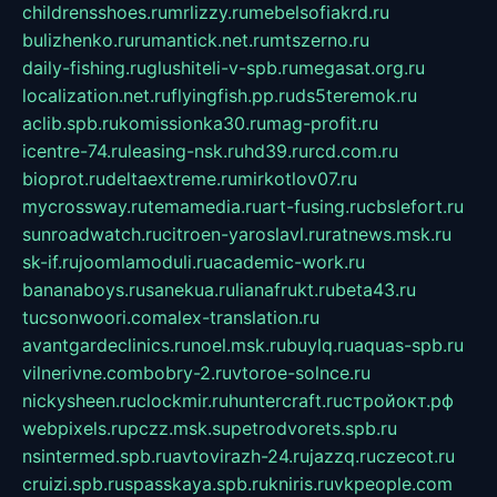
childrensshoes.ru
mrlizzy.ru
mebelsofiakrd.ru
bulizhenko.ru
rumantick.net.ru
mtszerno.ru
daily-fishing.ru
glushiteli-v-spb.ru
megasat.org.ru
localization.net.ru
flyingfish.pp.ru
ds5teremok.ru
aclib.spb.ru
komissionka30.ru
mag-profit.ru
icentre-74.ru
leasing-nsk.ru
hd39.ru
rcd.com.ru
bioprot.ru
deltaextreme.ru
mirkotlov07.ru
mycrossway.ru
temamedia.ru
art-fusing.ru
cbslefort.ru
sunroadwatch.ru
citroen-yaroslavl.ru
ratnews.msk.ru
sk-if.ru
joomlamoduli.ru
academic-work.ru
bananaboys.ru
sanekua.ru
lianafrukt.ru
beta43.ru
tucsonwoori.com
alex-translation.ru
avantgardeclinics.ru
noel.msk.ru
buylq.ru
aquas-spb.ru
vilnerivne.com
bobry-2.ru
vtoroe-solnce.ru
nickysheen.ru
clockmir.ru
huntercraft.ru
стройокт.рф
webpixels.ru
pczz.msk.su
petrodvorets.spb.ru
nsintermed.spb.ru
avtovirazh-24.ru
jazzq.ru
czecot.ru
cruizi.spb.ru
spasskaya.spb.ru
kniris.ru
vkpeople.com