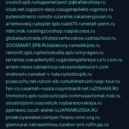
council.spb.ru
лодкипатриот.рф
kafekolizey.ru
iclub.net.ru
gazon-easy.ru
sugarepilekb.ru
grinox.ru
pylesostineco.ru
msts-ozarenie.ru
kameryjooan.ru
artemovskij.ru
dopler.spb.ru
aid70.ru
metall-perm.ru
ndm.msk.ru
ratingzooshop.ru
apiaccess.ru
globalautotrade.info
bezverhovskoe.ru
drsschool.ru
ZOOSMART.SPB.RU
dalakony.ru
medikijob.ru
remontt.spb.ru
photostudia.spb.ru
myragon.ru
terramia.ru
academy62.ru
gardengallereya.ru
rti.com.ru
artem-news.ru
biserinca.ru
krasnodarkurort.com
imshowtv.ru
mebel-v-tule.ru
mobtopik.ru
pcsecurity.net.ru
tool-sib.ru
multimetrunit.ru
sp-tour.ru
fan-cs.ru
santeh-russia.ru
symbian9.net.ru
DSHAIR.RU
tmmotors.spb.ru
xjocuricopii.com
musavtomat.msk.ru
obustrojdom.ru
sovetcik.ru
ybaranovskaya.ru
ppknews.ru
cult-alshei.ru
JAPANRUSSIA.RU
proekciyamebel.ru
imper-finans.ru
rim.org.ru
glamourai.ru
brassminus.ru
zabor-pro.ru
ftn.pp.ru