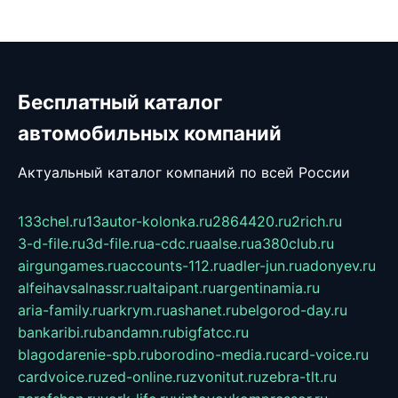
Бесплатный каталог
автомобильных компаний
Актуальный каталог компаний по всей России
133chel.ru
13autor-kolonka.ru
2864420.ru
2rich.ru
3-d-file.ru
3d-file.ru
a-cdc.ru
aalse.ru
a380club.ru
airgungames.ru
accounts-112.ru
adler-jun.ru
adonyev.ru
alfeihavsalnassr.ru
altaipant.ru
argentinamia.ru
aria-family.ru
arkrym.ru
ashanet.ru
belgorod-day.ru
bankaribi.ru
bandamn.ru
bigfatcc.ru
blagodarenie-spb.ru
borodino-media.ru
card-voice.ru
cardvoice.ru
zed-online.ru
zvonitut.ru
zebra-tlt.ru