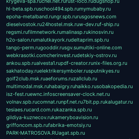
krygeva-spa.ru
chel.net.ru
rust-loco.ru
dugshop.ru
hl-beta.spb.ru
school494.spb.ru
mymubaby.ru
epoha-metalband.ru
ngr.spb.ru
rusgosnews.com
dieselvostok.ru
24hostel.msk.ru
w-dev.ru
f-ship.ru
regsmi.ru
filmnetwork.ru
malinasp.ru
kinosvin.ru
h2o-salon.ru
malutkayork.ru
deltaprim.spb.ru
tango-perm.ru
gooddir.ru
sgv.su
multiki-online.com
webkrasotki.com
cherinvest.ru
detskiy-ostrov.ru
ankou.spb.ru
alvesta1.ru
pdf-creator.ru
nix-files.org.ru
sakhatoday.ru
elektrikersymboler.ru
sputnikyes.ru
golf2club.msk.ru
aeforums.ru
zallclub.ru
multimodal.msk.ru
habaigry.ru
haikko.ru
sobakopedia.ru
isz-fest.ru
ewnc.info
screensaver-clock.net.ru
volnav.spb.ru
comnat.ru
npf.net.ru
7bit.pp.ru
kalugatur.ru
tesiaes.ru
card.com.ru
kazanka.spb.ru
gildiya-kuznecov.ru
kameryboavision.ru
griffoncom.spb.ru
fabrika-emotsiy.ru
PARK-MATROSOVA.RU
agat.spb.ru