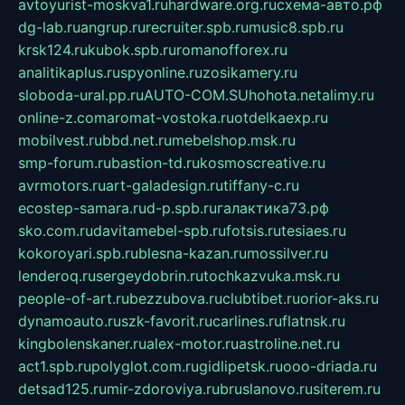
avtoyurist-moskva1.ru
hardware.org.ru
схема-авто.рф
dg-lab.ru
angrup.ru
recruiter.spb.ru
music8.spb.ru
krsk124.ru
kubok.spb.ru
romanofforex.ru
analitikaplus.ru
spyonline.ru
zosikamery.ru
sloboda-ural.pp.ru
AUTO-COM.SU
hohota.net
alimy.ru
online-z.com
aromat-vostoka.ru
otdelkaexp.ru
mobilvest.ru
bbd.net.ru
mebelshop.msk.ru
smp-forum.ru
bastion-td.ru
kosmoscreative.ru
avrmotors.ru
art-galadesign.ru
tiffany-c.ru
ecostep-samara.ru
d-p.spb.ru
галактика73.рф
sko.com.ru
davitamebel-spb.ru
fotsis.ru
tesiaes.ru
kokoroyari.spb.ru
blesna-kazan.ru
mossilver.ru
lenderoq.ru
sergeydobrin.ru
tochkazvuka.msk.ru
people-of-art.ru
bezzubova.ru
clubtibet.ru
orior-aks.ru
dynamoauto.ru
szk-favorit.ru
carlines.ru
flatnsk.ru
kingbolenskaner.ru
alex-motor.ru
astroline.net.ru
act1.spb.ru
polyglot.com.ru
gidlipetsk.ru
ooo-driada.ru
detsad125.ru
mir-zdoroviya.ru
bruslanovo.ru
siterem.ru